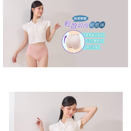
２．關於個人資料處理事宜，請瀏覽以下網址：
https://aftee.tw/terms/#terms3
7-11取貨付款
３．未成年的使用者請事先徵得法定代理人或監護人之同意方可使用
每筆NT$80，滿NT$799(含以上)免運費
「AFTEE先享後付」，若未經同意申辦者引起之損失，本公司不負相關責
任。
付款後7-11取貨
４．使用「AFTEE先享後付」時，將依據個別帳號之用戶狀況，依本公司即
時審查核予不同之上限額度；若仍有額度不足之情形，本公司將視審查結果
每筆NT$80，滿NT$799(含以上)免運費
請求用戶進行身份認證。
５．嚴禁一人註冊多個帳號或使用他人資訊註冊。若發現惡意使用之情形，
7-11取貨(快速到店)
恩沛科技股份有限公司將有權停止該用戶之使用額度並採取法律行動。
每筆NT$90
宅配/離島不配送
每筆NT$80，滿NT$890(含以上)免運費
黑貓貨到付款
每筆NT$120
國家/地區配送
查看運費