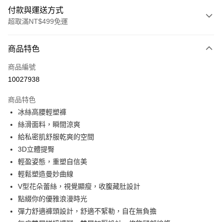
付款與運送方式
超取滿NT$499免運
付款方式
商品特色
信用卡一次付款
商品編號
超商取貨付款
10027938
LINE Pay
商品特色
Apple Pay
冰絲高腰輕塑褲
絲滑面料，瞬間涼爽
街口支付
給私密肌舒服乾爽的空間
悠遊付
3D立體提臀
輕盈姿態，重塑自信美
全盈+PAY
輕鬆塑造曼妙曲線
大哥付你分期
V型花朵蕾絲，視覺顯瘦，收腹藏肚設計
相關說明
點綴你的優雅浪漫時光
【大哥付你分期使用說明】
彈力舒適褲頭設計，舒適不緊勒，自在無負擔
AFTEE先享後付
1.本服務由台灣大哥大提供，台灣大哥大用戶可立即使用無須另外申請。