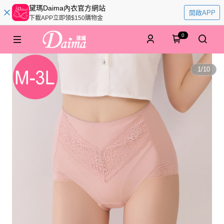
黛瑪Daima內衣官方網站
開啟APP
下載APP立即領$150購物金
0
1
/
10