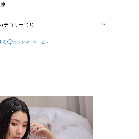
の承認額、分割回数および費用については、後続の取引確認ペー
るときのお支払いは不要です。商品はご指定の住所に配送されま
拉伸
，即可在購物車使用 Hami Point 折抵消費金額 (1點等於1
とします。
成立後30分以内に確認取引を行わない場合や審査が通過しない場
が完了すると、携帯に支払い通知のSMSが届きます。アプリ会
は自動的にキャンセルされます。「転専審査」に未通過の状況
、AFTEE アプリプッシュ通知が届きます。
カテゴリー（9）
た場合は、システムの評価基準に達していないことを意味し、
け取り時のお支払いは不要です。商品を確かめてから、SMSま
についての説明はいたしかねます。
の通知に従って、4大コンビニ、またはATM/オンラインバンキ
罩杯分類
M~4XL
支払いください。
する
カスタマーサービス
付款
款式特搜
方法の説明】
無鋼圈│釋壓零束縛 ღ挺立有型
限は最短で 14 日以内ですので、ご注意ください。AFTEE ア
いの金額は電信請求書に統合されず、「OP Pay Later」は毎月
ンロードして AFTEE 会員になるとお支払い期限を最長 45 日
T$80、NT$499以上で送料無料
好運罩🌺旺桃花
🟡偏財金
に支払いリマインダーのSMSを送信します。
延長できます。
Sのリンクを通じて請求書を開いた後、「コンビニバーコード／台
家取貨
好運罩🌺旺桃花
⚪旺財白
舗／銀行振込／街口支払い／iPASS MONEY」などのチャネル
は、ショップが請求した期日と、AFTEEで延長できる日数を
T$80、NT$499以上で送料無料
を選択できます。
されます。AFTEEで注文すると、商品を受け取るまで支払い
款式特搜
無痕百搭│裸感輕鬆呼吸☁️☁️
長できますが、商品を期限内に受け取れない場合があります
貨付款
項】
約商品や商品到着日が比較的遅い商品）。そのため、商品到着
款式特搜
背心𝗕𝗥𝗔│𝟮𝟰𝗛全天守護你🌟
ービスは「台湾大哥大株式会社」（以下「当社」といいます）に
わらず、AFTEEで指定された期限内にお支払いください。
T$80、NT$799以上で送料無料
供され、ユーザーが取引時に本サービスを通じて商品やサービ
&網紅實穿試衣間
できるようにし、店舗が売買／分割払い売買の債権を当社に譲
い限度額
爾富取貨
款式特搜
、契約に基づいて当社の請求書で帳款を支払うことになりま
蕾絲內衣 Bra Top
AFTEEを ご利用の際に、認証結果及び当社の審査の結果に基づ
T$80、NT$799以上で送料無料
額が設定されます。
 釋壓零束縛挺立有型
 Pay Later」を利用する契約関係の目的から、店舗はあなたの個
は最低NT$20です。
名前、電話または住所を含む）を台湾大哥大に提供し、収集、
付款
台湾の会員のみご利用いただけます。
び利用するために、当社があなた本人と分割請求書に必要な情
T$80、NT$799以上で送料無料
、照合および修正を行います。
約「AFTEE代金後払い」（以下当サービスという）はネット