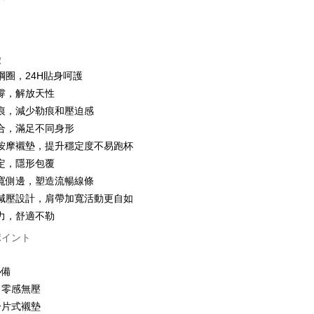
カード1回払い
店頭代金引換
徴
綱圈，24H貼身呵護
撐，解放天性
痕，減少勒痕和壓迫感
合，滿足不同身形
按摩襯墊，提升穩定度不易跑杯
t
定，隱形包覆
寬側邊，塑造流暢線條
減壓設計，肩帶加寬活動更自如
ter
力，舒適不勒
 Later 使用説明】
ポイント
代金後払い
ービスは台湾大哥大によって提供され、台湾大哥大のユーザーは
請なしで即時に利用可能です。
方法で「OP Pay Later」を選択すると、注文が成立した後に自
必備
TEE代金後払いについて
t
 Pay Later の取引プロセスに移行し、携帯番号を確認後、分割
い方法でAFTEE代金後払いを選択すると、携帯電話認証ウィン
，零感無壓
数や支払い期限を選択し、支払いを確認すると取引が完了しま
示されます。
一片式襯墊
で認証してお支払い手続を進めてください。
 Point」為中華電信所提供之點數服務，可於會員專區綁定中華電