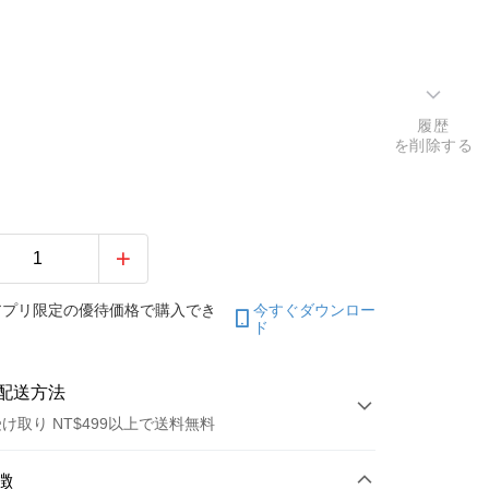
履歴
を削除する
アプリ限定の優待価格で購入でき
今すぐダウンロー
ド
配送方法
け取り NT$499以上で送料無料
方法
徴