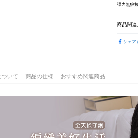
3. 実際
ATM払い
3.注文す
彈力無痕
信會員帳號後
ジを基準
す。
元)。
4. 注文
4.ご注文
代金引換
合、注文
員の場合は
商品関連
が発生し
5.商品受
評価内容
たはアプリ
配送方法
🔎│內衣
ングでお
シェア
全家取貨
👀│內衣
【支払い
代金納付期
1. 分割払
プリをダウ
配送毎にN
💰招財褲
の締め日後
以内まで
2. SM
付款後全
💰招財褲
湾大直営店
お支払期限
配送毎にN
で支払い
もとに計算
について
商品の仕様
おすすめ関連商品
👀│內衣
期限を延
萊爾富取
【注意事
（例：予
👀│內衣
1. 本サ
の有無に関
配送毎にN
よって提
👗部落客
スを購入
二、支払
付款後萊
👀│內衣
渡した後
1.初回 
配送毎にN
す。
き、限度
✨無鋼圈ღ
2. 「OP
2.決済金額
人情報（
7-11取貨
3.現在、
処理およ
配送毎にN
報の確認
三、利用規