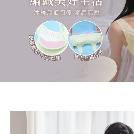
3. 完全
プロテクシ
付款後7-1
ださい：
ht
します。
配送毎にN
文者の氏
これに限ら
7-11取貨
されます。
AFTEE
配送毎にNT
明』をご
宅配/離島
AFTEE
配送毎にN
なります。
延滞納金
後見人の同
黑貓貨到
配送毎にNT
個人情報
を行使し
國家/地區
cs_tw@netp
を、必要な
AFTEE
意いただ