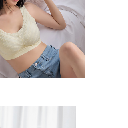
なユーザーサービス規約については、以下のリンクを参照してく
ョンズ（以下 AFTEE という）が提供し、AFTEEが代金を徴収
1取貨
tps://oppay.tw/userRule
当サービスご利用の際に提供しなければならない個人情報（注
T$80、NT$799以上で送料無料
名、電話番号、受取人の氏名、電話番号、受取人住所を含むが
ない）は、AFTEEに渡され当サービスで必要な範囲内で利用
(快速到店)
AFTEEの個人情報の収集、処理、利用について、詳細は
公式ホームページの『個人情報の収集、処理及び利用に関する声
$90
参照ください（
https://aftee.tw/privacypolicy/
）。
不配送
の初回ご利用の際に、審査を通過すれば、最高額がNT$10,000に
T$80、NT$890以上で送料無料
支払い期限を過ぎた場合、その金額に基づいて年利20%の遅
が加算されます。未成年の利用者は、事前に法定代理人または
意を得ればAFTEEをご利用いただけます。
付款
$120
の処理、利用について疑問がある、または関連する法律の権利
たい場合は、ネットプロテクションズ
配送
送料を確認
rotections.co.jp
にご連絡ください。上記に示した個人情報
購入注文書とあわせてAFTEEにご提供いただく、または
にあなたの個人情報の収集、処理、利用を許可することににご同
けない場合は、当サービスを選択しないでください。