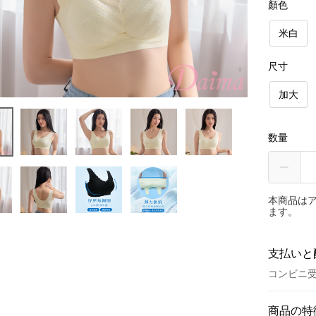
顏色
米白
尺寸
加大
数量
本商品は
ます。
支払いと
コンビニ受
お支払い
商品の特