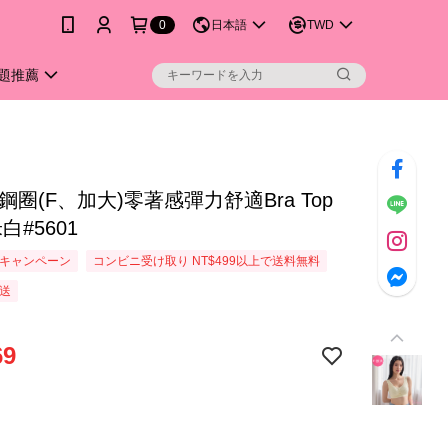
0
日本語
TWD
題推薦
鋼圈(F、加大)零著感彈力舒適Bra Top
白#5601
キャンペーン
コンビニ受け取り NT$499以上で送料無料
送
69
白