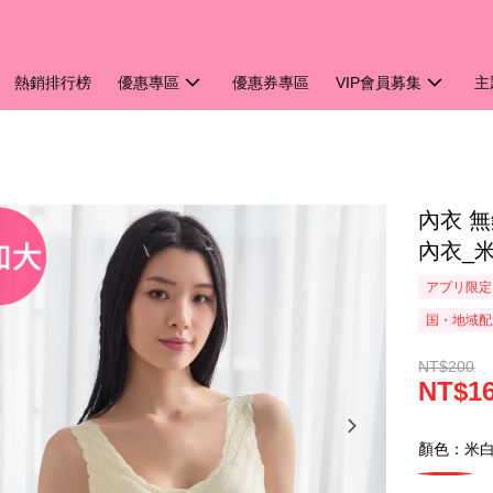
熱銷排行榜
優惠專區
優惠券專區
VIP會員募集
主
內衣 無
內衣_米
アプリ限定
国・地域配
NT$200
NT$1
顏色：米