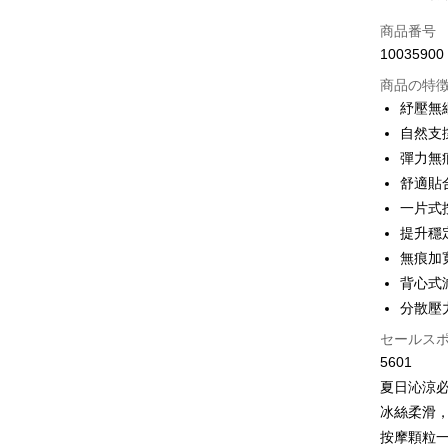
クレジット
商品番号
10035900
コンビニ
商品の特
LINE Pay
紓壓無
自然支
Apple Pay
彈力無
JKOPAY
舒適貼
一片式
Easy Walle
提升穩
Plus Pay
無痕加
背心式
OP Pay La
分散壓
説明
【OP Pay
セールス
AFTEE
1. 本サ
5601
追加の申
説明
2. 支払い
夏日沁涼
一、 AF
Hami Poin
動的に OP
1.お支払
冰絲柔滑
払いの回
ドウが表
説明
按摩顆粒
す。
2.SMS
「Hami