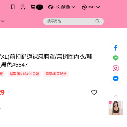
0
中文 (繁體)
TWD
F/XL)前扣舒適裸感胸罩/無鋼圈內衣/哺
黑色#5547
活動
超取滿NT$499免運
國家/地區配送
29
色