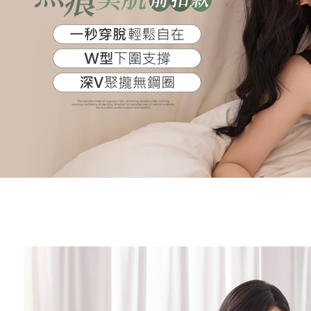
每筆NT$8
結果請求
５．嚴禁
形，恩沛
7-11取貨
動。
每筆NT$9
宅配/離島
每筆NT$8
黑貓貨到
每筆NT$1
國家/地區