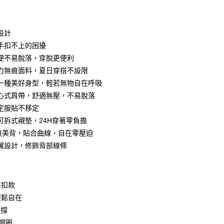
付款
設計
手扣不上的困擾
便不易脫落，穿脫更便利
力無痕面料，夏日穿搭不設限
一種美好身型，輕若無物自在呼吸
心式肩帶，舒適無壓，不易脫落
定服貼不移定
可拆式襯墊，24H穿著零負擔
分期
痕美背，貼合曲線，自在零壓迫
你分期使用說明】
翼設計，修飾背部線條
享後付
由台灣大哥大提供，台灣大哥大用戶可立即使用無須另外申請。
式選擇「大哥付你分期」，訂單成立後會自動跳轉到大哥付的交易
證手機門號後，選擇欲分期的期數、繳款截止日，確認付款後即
FTEE先享後付」】
t
。
先享後付是「在收到商品之後才付款」的支付方式。 讓您購物簡單
前扣款
准額度、可分期數及費用金額請依後續交易確認頁面所載為準。
心！
輕鬆自在
立30分鐘內，如未前往確認交易或遇審核未通過，訂單將自動取
：不需註冊會員、不需綁卡、不需儲值。
 Point」為中華電信所提供之點數服務，可於會員專區綁定中華電
「轉專審核」未通過狀況，表示未達大哥付你分期系統評分，恕
：只要手機號碼，簡訊認證，即可結帳。
支撐
，即可在購物車使用 Hami Point 折抵消費金額 (1點等於1
評估內容。
：先確認商品／服務後，再付款。
鋼圈