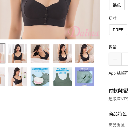
黑色
尺寸
FREE
數量
App 結
付款與運
超取滿NT$
付款方式
商品特色
信用卡一
商品編號