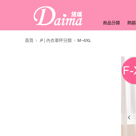
商品分類
熱銷
首頁
🔎│內衣罩杯分類
M~4XL