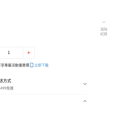
清除
紀錄
帳可享專屬活動優惠價
立即下載
送方式
499免運
次付款