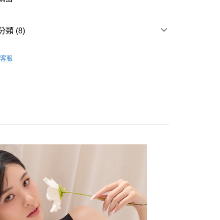
式說明】
項不併入電信帳單，「大哥付你分期」於每月結算日後寄送繳費提
EE先享後付」結帳流程】
方式選擇「AFTEE先享後付」後，將跳轉至「AFTEE先享後
訊連結打開帳單後，可選擇「超商條碼／台灣大直營門市／銀行轉
頁面，進行簡訊認證並確認金額後，即可完成結帳。
類 (8)
付／iPASS MONEY」等通路繳費。
成立數日內，您將收到繳費通知簡訊。
費通知簡訊後14天內，點擊此簡訊中的連結，可透過四大超商
罩杯分類
M~4XL
付款
項】
網路銀行／等多元方式進行付款，方視為交易完成。
客服
係由「台灣大哥大股份有限公司」（以下簡稱本公司）所提供，讓
：結帳手續完成當下不需立刻繳費，但若您需要取消訂單，請聯
款式特搜
無鋼圈│釋壓零束縛 ღ挺立有型
0，滿NT$499(含以上)免運費
易時，得透過本服務購買商品或服務，並由商店將買賣／分期付
的店家。未經商家同意取消之訂單仍視為有效，需透過AFTEE
金債權讓與本公司後，依約使用本公司帳單繳交帳款。
好運罩🌺旺桃花
🖤聚財黑
繳納相關費用。
家取貨
意付款使用「大哥付你分期」之契約關係目的，商店將以您的個人
否成功請以「AFTEE先享後付 」之結帳頁面顯示為準，若有關於
款式特搜
前扣爆乳│視覺升級
0，滿NT$499(含以上)免運費
含姓名、電話或地址）提供予台灣大哥大進項蒐集、處理及利
功／繳費後需取消欲退款等相關疑問，請聯繫「AFTEE先享後
公司與您本人進行分期帳單所需資料之確認、核對及更正。
援中心」
https://netprotections.freshdesk.com/support/home
款式特搜
無痕百搭│裸感輕鬆呼吸☁️☁️
戶服務條款，請詳閱以下連結：
https://oppay.tw/userRule
貨付款
項】
0，滿NT$799(含以上)免運費
款式特搜
背心𝗕𝗥𝗔│𝟮𝟰𝗛全天守護你🌟
恩沛科技股份有限公司提供之「AFTEE先享後付」服務完成之
依本服務之必要範圍內提供個人資料，並將交易相關給付款項請
&網紅實穿試衣間
爾富取貨
讓予恩沛科技股份有限公司。
0，滿NT$799(含以上)免運費
個人資料處理事宜，請瀏覽以下網址：
 釋壓零束縛挺立有型
ee.tw/terms/#terms3
付款
年的使用者請事先徵得法定代理人或監護人之同意方可使用
E先享後付」，若未經同意申辦者引起之損失，本公司不負相關責
0，滿NT$799(含以上)免運費
AFTEE先享後付」時，將依據個別帳號之用戶狀況，依本公司
1取貨
核予不同之上限額度；若仍有額度不足之情形，本公司將視審查