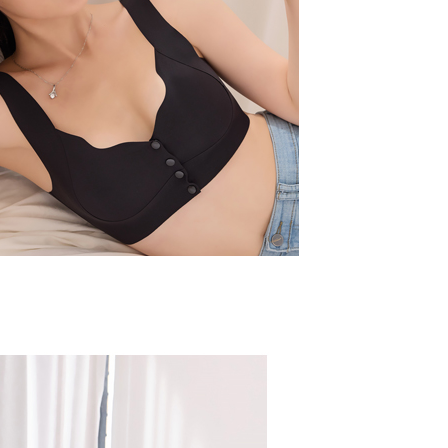
0，滿NT$799(含以上)免運費
用戶進行身份認證。
一人註冊多個帳號或使用他人資訊註冊。若發現惡意使用之情
科技股份有限公司將有權停止該用戶之使用額度並採取法律行
(快速到店)
0
不配送
0，滿NT$890(含以上)免運費
付款
20
配送
查看運費