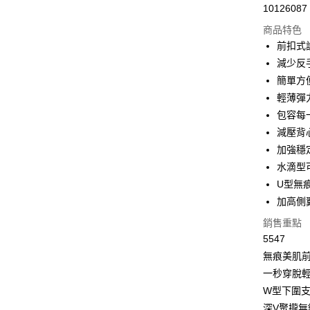
10126087
超商取貨
商品特色
LINE Pay
前扣式
減少反
Apple Pay
簡單方
街口支付
輕薄彈
包容每
悠遊付
減壓背
全盈+PAY
加強穩
水滴型
大哥付你
U型無
相關說明
【大哥付
加高側
AFTEE先
1.本服務
銷售重點
2.付款方
相關說明
流程，驗
5547
【關於「A
Hami Poin
完成交易
AFTEE
無痕美肌
3.實際核
便利好安
相關說明
一秒穿脫
4.訂單成
１．簡單
「Hami
消。如遇
ATM付款
２．便利
W型下圍
信會員帳號後
無法說明
３．安心
元)。
深V聚攏無