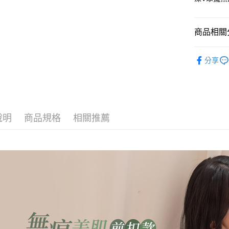
【繳款方
貨到付款
1.分期款
【「AFT
醒簡訊。
１．於結帳
2.透過簡
付」結帳
商品相關分
運送方式
帳／街口支
２．訂單
３．收到繳
🔎│內衣
全家取貨
【注意事
／ATM／
分享
1.本服務
※ 請注意
👀│內衣
每筆NT$8
用戶於交
絡購買商品
款買賣價
💰招財褲
先享後付
付款後全
2.基於同
※ 交易是
👀│內衣
每筆NT$8
資料（包
是否繳費成
用，由本
付客戶支
說明
商品規格
相關推薦
👀│內衣
3.完整用
萊爾富取
【注意事
每筆NT$8
👀│內衣
１．透過由
交易，需
👗部落客
付款後萊
求債權轉
每筆NT$8
２．關於
✨無鋼圈ღ
https://aft
7-11取貨
３．未成
「AFTE
每筆NT$8
任。
４．使用「
付款後7-1
即時審查