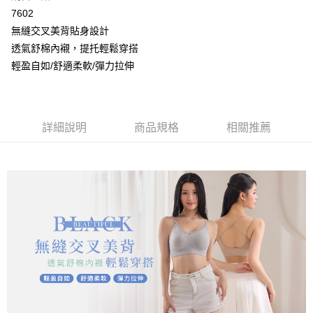
2.付款方式選擇「大哥付你分期」，訂單成立後會自動跳轉到大哥付的交易
相關說明
7602
流程，驗證手機門號後，選擇欲分期的期數、繳款截止日，確認付款後即完
【關於「AFTEE先享後付」】
成交易。
無縫交叉美背貼身設計
Hami Point
AFTEE先享後付是「在收到商品之後才付款」的支付方式。 讓您購物簡單
3.實際核准額度、可分期數及費用金額請依後續交易確認頁面所載為準。
便利好安心！
透氣舒棉內襯，提托輕鬆穿搭
相關說明
4.訂單成立30分鐘內，如未前往確認交易或遇審核未通過，訂單將自動取
１．簡單：不需註冊會員、不需綁卡、不需儲值。
「Hami Point」為中華電信所提供之點數服務，可於會員專區綁定中華電信
輕盈自如/舒適柔軟/彈力拉伸
消。如遇「轉專審核」未通過狀況，表示未達大哥付你分期系統評分，恕無
２．便利：只要手機號碼，簡訊認證，即可結帳。
ATM付款
會員帳號後，即可在購物車使用 Hami Point 折抵消費金額 (1點等於1元)。
法說明評估內容。
３．安心：先確認商品／服務後，再付款。
【繳款方式說明】
貨到付款
1.分期款項不併入電信帳單，「大哥付你分期」於每月結算日後寄送繳費提
【「AFTEE先享後付」結帳流程】
醒簡訊。
１．於結帳方式選擇「AFTEE先享後付」後，將跳轉至「AFTEE先享後付」
詳細說明
商品規格
相關推薦
2.透過簡訊連結打開帳單後，可選擇「超商條碼／台灣大直營門市／銀行轉
結帳頁面，進行簡訊認證並確認金額後，即可完成結帳。
運送方式
帳／街口支付／iPASS MONEY」等通路繳費。
２．訂單成立數日內，您將收到繳費通知簡訊。
全家取貨付款
３．收到繳費通知簡訊後14天內，點擊此簡訊中的連結，可透過四大超商／
【注意事項】
ATM／網路銀行／等多元方式進行付款，方視為交易完成。
每筆NT$80，滿NT$499(含以上)免運費
1.本服務係由「台灣大哥大股份有限公司」（以下簡稱本公司）所提供，讓
※ 請注意：結帳手續完成當下不需立刻繳費，但若您需要取消訂單，請聯絡
用戶於交易時，得透過本服務購買商品或服務，並由商店將買賣／分期付款
購買商品的店家。未經商家同意取消之訂單仍視為有效，需透過AFTEE先享
付款後全家取貨
買賣價金債權讓與本公司後，依約使用本公司帳單繳交帳款。
後付繳納相關費用。
2.基於同意付款使用「大哥付你分期」之契約關係目的，商店將以您的個人
每筆NT$80，滿NT$499(含以上)免運費
※ 交易是否成功請以「AFTEE先享後付 」之結帳頁面顯示為準，若有關於
資料（包含姓名、電話或地址）提供予台灣大哥大進項蒐集、處理及利用，
是否繳費成功／繳費後需取消欲退款等相關疑問，請聯繫「AFTEE先享後付
由本公司與您本人進行分期帳單所需資料之確認、核對及更正。
萊爾富取貨付款
客戶支援中心」
https://netprotections.freshdesk.com/support/home
3.完整用戶服務條款，請詳閱以下連結：
https://oppay.tw/userRule
每筆NT$80，滿NT$799(含以上)免運費
【注意事項】
１．透過由恩沛科技股份有限公司提供之「AFTEE先享後付」服務完成之交
付款後萊爾富取貨
易，需依本服務之必要範圍內提供個人資料，並將交易相關給付款項請求債
每筆NT$80，滿NT$799(含以上)免運費
權轉讓予恩沛科技股份有限公司。