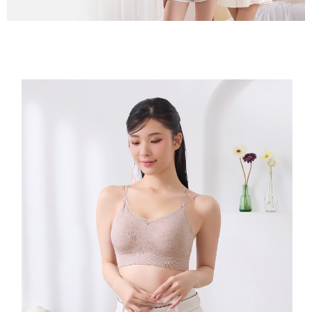
２．關於個人資料處理事宜，請瀏覽以下網址：
https://aftee.tw/terms/#terms3
7-11取貨付款
３．未成年的使用者請事先徵得法定代理人或監護人之同意方可使用
每筆NT$80，滿NT$799(含以上)免運費
「AFTEE先享後付」，若未經同意申辦者引起之損失，本公司不負相關責
任。
付款後7-11取貨
４．使用「AFTEE先享後付」時，將依據個別帳號之用戶狀況，依本公司即
時審查核予不同之上限額度；若仍有額度不足之情形，本公司將視審查結果
每筆NT$80，滿NT$799(含以上)免運費
請求用戶進行身份認證。
５．嚴禁一人註冊多個帳號或使用他人資訊註冊。若發現惡意使用之情形，
7-11取貨(快速到店)
恩沛科技股份有限公司將有權停止該用戶之使用額度並採取法律行動。
每筆NT$90
宅配/離島不配送
每筆NT$80，滿NT$890(含以上)免運費
黑貓貨到付款
每筆NT$120
國家/地區配送
查看運費