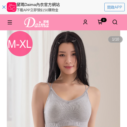
黛瑪Daima內衣官方網站
開啟APP
下載APP立即領$150購物金
0
1
/
10