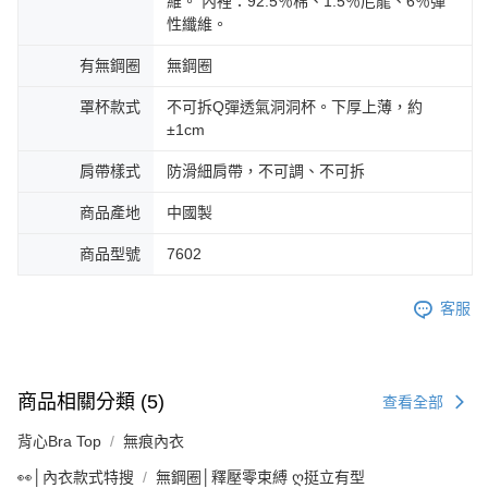
維。 內裡：92.5％棉、1.5％尼龍、6％彈
性纖維。
有無鋼圈
無鋼圈
罩杯款式
不可拆Q彈透氣洞洞杯。下厚上薄，約
±1cm
肩帶樣式
防滑細肩帶，不可調、不可拆
商品產地
中國製
商品型號
7602
客服
商品相關分類 (5)
查看全部
背心Bra Top
無痕內衣
👀│內衣款式特搜
無鋼圈│釋壓零束縛 ღ挺立有型