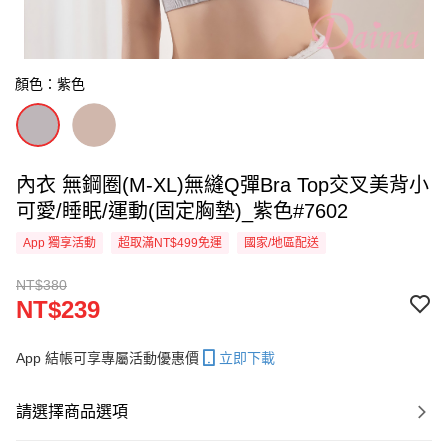
顏色：紫色
內衣 無鋼圈(M-XL)無縫Q彈Bra Top交叉美背小
可愛/睡眠/運動(固定胸墊)_紫色#7602
App 獨享活動
超取滿NT$499免運
國家/地區配送
NT$380
NT$239
App 結帳可享專屬活動優惠價
立即下載
請選擇商品選項