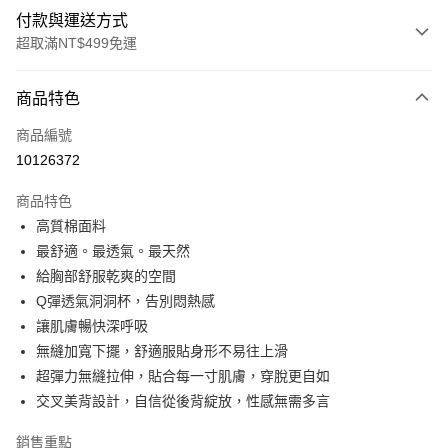
付款與運送方式
超取滿NT$499免運
付款方式
商品特色
信用卡一次付款
商品編號
超商取貨付款
10126372
LINE Pay
商品特色
Apple Pay
高質棉面料
最舒適。最透氣。最天然
街口支付
給胸部舒服乾爽的空間
悠遊付
Q彈透氣洞洞杯，告別悶熱感
讓肌膚暢快深呼吸
全盈+PAY
無縫加寬下擺，舒適服貼身形不易往上滑
大哥付你分期
超彈力無縫拉伸，貼合每一寸肌膚，穿脫更自如
相關說明
交叉美背設計，自信從後背綻放，性感無需多言
【大哥付你分期使用說明】
AFTEE先享後付
1.本服務由台灣大哥大提供，台灣大哥大用戶可立即使用無須另外申請。
銷售重點