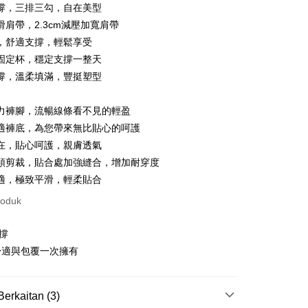
撐，三排三勾，自在美型
an ini disediakan oleh Taiwan Mobile dan tersedia untuk
Taiwan Mobile tanpa memerlukan permohonan tambahan.
滑肩帶，2.3cm減壓加寬肩帶
Mengenai Perkhidmatan AFTEE Beli Sekarang Bayar
t
，舒適支撐，輕鬆享受
memilih OP Pay Later sebagai kaedah pembayaran, sistem
 memilih AFTEE sebagai kaedah pembayaran, mesej
固定杯，穩定支撐一整天
rahkan anda secara automatik ke proses transaksi OP Pay
n AFTEE akan muncul.
 Point」為中華電信所提供之點數服務，可於會員專區綁定中華電
pas pesanan dibuat. Anda perlu mengesahkan nombor telefon
an ATM
oleh meneruskan pembayaran selepas pengesahan SMS.
撐，溫柔填滿，豐挺塑型
，即可在購物車使用 Hami Point 折抵消費金額 (1點等於1
 anda, memilih bilangan ansuran, dan menetapkan tarikh
ayaran diperlukan apabila pesanan disahkan. Produk akan
ayaran. Transaksi akan dianggap selesai setelah
e alamat yang ditetapkan.
asa Penghantaran
n disahkan.
力褲腳，流暢線條看不見的輕盈
h pesanan disahkan, anda akan menerima SMS pembayaran
hli aplikasi akan menerima pemberitahuan tolak aplikasi
適褲底，為您帶來無比貼心的呵護
 yang diluluskan, tempoh ansuran yang tersedia, dan yuran
Penghantaran
在，貼心呵護，親膚透氣
akan adalah tertakluk kepada maklumat yang dinyatakan
ayaran diperlukan apabila anda menerima produk. Sila buat
man pengesahan transaksi seterusnya.
n di empat kedai serbaneka utama, ATM atau perbankan
頭剪裁，貼合處加強縫合，增加耐穿度
付款
ian dengan SMS pembayaran atau pemberitahuan tolak
適，極致平滑，輕柔貼合
aksi tidak disahkan dalam masa 30 minit selepas pesanan
anan | Penghantaran percuma untuk pesanan
FTEE.
au jika permohonan gagal dalam proses semakan, pesanan
roduk
au lebih
alkan secara automatik. Jika permohonan gagal pada
 perhatian bahawa tempoh pembayaran adalah 14 hari. Walau
"semakan manual", ini bermakna kriteria pemarkahan sistem
un, bagi mereka yang telah memuat turun Aplikasi AFTEE
家取貨
撐
nuhi; butiran penilaian khusus tidak akan didedahkan.
tar sebagai ahli AFTEE boleh menikmati tempoh
anan | Penghantaran percuma untuk pesanan
n sehingga 45 hari.
舒適與包覆一次擁有
embayaran]
au lebih
mbayaran dikira dari masa kedai meminta pembayaran anda,
 ansuran melalui OP Pay Later akan dibilkan secara
engan bilangan hari yang boleh dilanjutkan oleh AFTEE.
貨付款
Berkaitan (3)
 dan tidak termasuk dalam bil telekom anda. SMS peringatan
h melanjutkan tempoh pembayaran anda sebelum anda
 akan dihantar selepas kitaran bil bulanan.