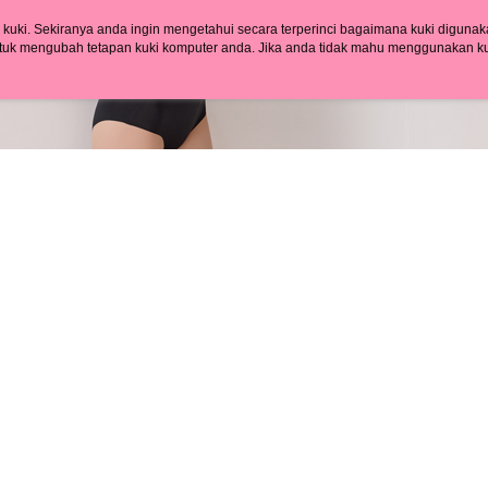
style">http
pembayara
20% setah
uki. Sekiranya anda ingin mengetahui secara terperinci bagaimana kuki digunak
黑貓貨到
【Panduan
mendapatk
tuk mengubah tetapan kuki komputer anda. Jika anda tidak mahu menggunakan ku
1. Perkhid
untuk men
ngan mengenai kuki.
Dasar Privasi
Laman web ini ada menggunakan kuki. Sekiran
NT$120/p
mudah ali
ci bagaimana kuki digunakan di laman web ini, dan bagaimana untuk mengubah te
(Hanya unt
ahu menggunakan kuki di komputer anda, sila rujuk penerangan mengenai kuki.
Sila hubun
國家/地區
dan kad pr
mempunyai
2. Piliha
penggunaan
pesanan di
peribadi y
transaksi 
digunakan 
ansuran ya
mengesahk
3. Jumlah 
adalah ber
4. Dalam m
untuk meng
akan dibat
semakan kh
penilaian 
penilaian 
【Peneran
1. Pembaya
"Pembayar
pembayaran