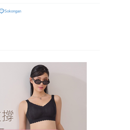
anan | Penghantaran percuma untuk pesanan
pesanan. Walau bagaimanapun, tiada jaminan bahawa anda
內衣組
M~4XL
erima pesanan anda semasa tempoh pembayaran (cth.:
au lebih
ngakses bil melalui pautan dalam SMS, anda boleh
Sokongan
apesanan atau produk yang mungkin mengambil masa yang
好運罩🌺旺桃花
kan pembayaran anda melalui salah satu saluran berikut:
🖤聚財黑
 untuk dihantar). Oleh itu, anda dikehendaki membuat
爾富取貨
dai serbaneka, kedai runcit Taiwan Mobile, pemindahan bank,
n kepada AFTEE dalam tempoh sama ada anda menerima
&網紅實穿試衣間
tau iPASS MONEY.
anan | Penghantaran percuma untuk pesanan
au lebih
ing]
katan Pembayaran
yang diperakui untuk pengguna kali pertama boleh sehingga
付款
n ini disediakan oleh Taiwan Mobile Co., Ltd. (“Syarikat”),
 Amaun diperakui sebenar yang diluluskan akan
anan | Penghantaran percuma untuk pesanan
olehkan pelanggan membeli barangan atau perkhidmatan
n keputusan pensijilan dan semakan oleh AFTEE.
rkhidmatan ini pada masa transaksi. Hasil daripada
erbelanjaan minimum mestilah lebih besar daripada NT$20.
au lebih
 atau pembayaran ansuran akan dipindahkan oleh peniaga
sa ini hanya tersedia untuk ahli Taiwan.
arikat, dan pelanggan hendaklah membuat pembayaran
1取貨
erjanjian menggunakan sistem bil Syarikat.
arat Perkhidmatan
anan | Penghantaran percuma untuk pesanan
tan AFTEE Beli Sekarang Bayar Kemudian disediakan oleh
nuhi hubungan kontrak yang terjalin melalui persetujuan
, Inc. dan AFTEE akan membuat bil kepada pengguna. AFTEE
au lebih
n OP Pay Later, peniaga akan memberikan maklumat
gunakan data peribadi yang dikumpul (termasuk nama
nda (termasuk nama, nombor telefon, atau alamat) kepada
o. telefon, nama penerima, no. telefon, alamat penerima)
(快速到店)
bagi tujuan pengumpulan, pemprosesan dan penggunaan data
gunaan perkhidmatan. Sila rujuk kepada "Penyata
sanan
lukan untuk pengebilan ansuran, termasuk pengesahan,
an Data Peribadi, Pemprosesan, Penggunaan"
n semula dan pembetulan.
ee.tw/privacypolicy/
) untuk maklumat lanjut.
不配送
a perkhidmatan penuh, sila rujuk pautan berikut:
g diperakui untuk pengguna kali pertama yang lulus
anan | Penghantaran percuma untuk pesanan
pay.tw/userRule
" target="_blank" class="link revert-
boleh sehingga NT$10,000. Jika pengguna tidak membuat
au lebih