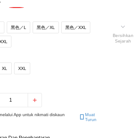
色
M
黑色／L
黑色／XL
黑色／XXL
Bersihkan
Sejarah
XXL
XL
XXL
elalui App untuk nikmati diskaun
Muat
Turun
ran Dan Penghantaran