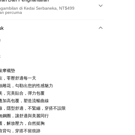
gambilan di Kedai Serbaneka, NT$499
an percuma
Pembayaran
uk
t (Bayaran Penuh)
k
an di Kedai Serbaneka
k
按摩襯墊
在，零壓舒適每一天
絲雕花，勾勒出您的性感魅力
美，完美貼合，彈力包覆
t
邊加高包覆，塑造流暢曲線
線，隱型舒適，不緊繃，穿搭不設限
ter
無鋼圈，讓舒適與美麗同行
護，解放壓力，自然挺胸
nggunaan untuk OP Pay Later]
痕背勾，穿搭不留痕跡