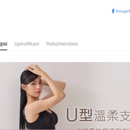
NT$80/pes
menerima 
精選成套
boleh men
NT$799 at
Selepas me
Kongsi
produk pr
💰招財褲
menyelesai
lebih lama
付款後萊
kod bar ke
pembayara
👗部落客
JKOPay, a
NT$80/pes
pesanan.
NT$799 at
[Nota Pent
Kedua, Se
1. Jumlah 
ipsi
Spesifikasi
Rekomendasi
7-11取貨
Perkhidmata
NT$10,000.
NT$80/pes
yang memb
berdasarka
melalui pe
2. Amaun p
NT$799 at
pembelian
3. Pada ma
kepada Sy
付款後7-1
mengikut p
Ketiga, Sy
NT$80/pes
Perkhidma
Untuk meme
NP Taiwan
NT$799 at
penggunaa
akan meng
peribadi a
pembeli, n
7-11取貨
Syarikat 
untuk peng
NT$90/pe
yang diper
Pengumpul
pengesaha
(https://aft
宅配/離島
Untuk term
Jumlah yan
NT$80/pes
https://op
kelulusan 
NT$890 at