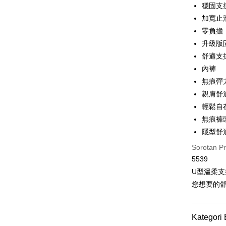
穩固支
Perkhidmat
Deskripsi
pengguna 
加寬止
Pertama, 
Hami Poin
Kemudian
零負擔
Jika anda 
1. Dengan
Deskripsi
升級版
akan menga
pengesaha
「Hami
Later sele
Pemindah
2. Anda b
舒適支
信會員帳號後
mudah alih
3. Tiada b
元)。
內褲
akhir pemb
dihantar k
Tunai sem
pembayara
無痕彈
4. Setela
manakala a
親膚舒
Had kredit
AFTEE.
Pilihan 
輕鬆自
yang diken
5. Tiada b
pada hala
pembayara
無痕褲
全家取貨
dalam tal
隱型舒
Jika trans
NT$80/pes
aplikasi A
dibuat, at
Sorotan P
NT$499 at
akan dibat
Sila ambil
5539
peringkat 
bagaimanap
付款後全
U型溫柔支
tidak dipe
dan mendaf
NT$80/pes
pembayara
您想要的
[Arahan P
NT$499 at
Tempoh pe
Pembayaran
ditambah d
萊爾富取
Kategori 
berasingan
Anda bole
pembayaran