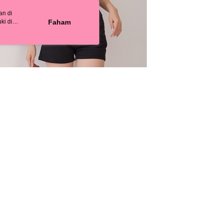
s://oppay.tw/userRule
n dalam tempoh tersebut, yuran pembayaran lewat sebanyak
un akan dikenakan. Pengguna bawah umur dikehendaki
an di
付款
 Penggunaan Pembayaran Ansuran Gogo】
an kebenaran daripada ibu bapa atau penjaga yang sah
ki di
Faham
matan ini disediakan oleh Taiwan Mobile, pengguna telefon
ggunakan AFTEE.
ya anda
esanan
h boleh segera menggunakan tanpa perlu memohon lagi.
tapan kuki
uk nombor langganan peribadi, tidak terbuka untuk syarikat
gi NP Taiwan Inc. di
cs_tw@netprotections.co.jp
jika anda
配送
Kadar Penghantaran
abayar)
 sebarang kebimbangan mengenai pemprosesan dan
n kaedah pembayaran "Pembayaran Ansuran Gogo", selepas
 pada data peribadi. Jika anda tidak bersetuju dengan data
tubuhkan, akan secara automatik dialihkan ke proses
ang disenaraikan seperti di atas akan dikumpul dan
Gogo, selepas pengesahan nombor telefon, pilih bilangan
oleh AFTEE, sila jangan gunakan perkhidmatan ini.
ng diingini, tarikh akhir pembayaran, dan setelah
an pembayaran, transaksi akan selesai.
kelulusan sebenar, bilangan ansuran dan jumlah bayaran
dasarkan halaman pengesahan transaksi seterusnya.
asa 30 minit selepas pesanan ditubuhkan, jika tidak pergi
esahkan transaksi atau jika tidak lulus semakan, pesanan
alkan secara automatik. Jika terdapat situasi "pindah untuk
usus" yang tidak lulus, ini menunjukkan bahawa sistem
tidak mencukupi, tiada penjelasan mengenai kandungan
boleh diberikan.
gan Kaedah Pembayaran】
ran ansuran tidak digabungkan dalam bil telekomunikasi,
an Ansuran Gogo" akan menghantar SMS peringatan
 selepas tarikh penyelesaian bulanan.