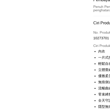
Penuh Pen
penghatar
Kaedah 
Ciri Prod
Kad Kredi
No. Produ
10273701
Pengambil
Ciri Produ
LINE Pay
內衣
一片式
Apple Pay
輕鬆自
JKOPAY
立體蕾
優雅柔
Easy Walle
無痕側
Plus PAY
流暢曲
OP Pay La
零束縛
Deskripsi
全天守
[Terma Pe
隱型無
AFTEE