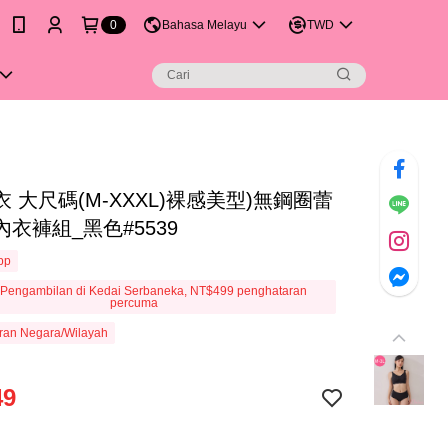
0
Bahasa Melayu
TWD
 大尺碼(M-XXXL)裸感美型)無鋼圈蕾
衣褲組_黑色#5539
App
Pengambilan di Kedai Serbaneka, NT$499 penghataran
percuma
ran Negara/Wilayah
49