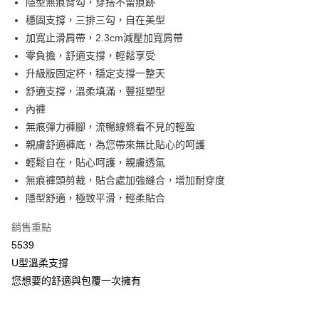
隱型無痕背勾，穿搭不留痕跡
2.付款方式選擇「大哥付你分期」，訂單成立後會自動跳轉到大哥付的交易
相關說明
流程，驗證手機門號後，選擇欲分期的期數、繳款截止日，確認付款後即完
穩固支撐，三排三勾，自在美型
【關於「AFTEE先享後付」】
成交易。
Hami Point
AFTEE先享後付是「在收到商品之後才付款」的支付方式。 讓您購物簡單
加寬止滑肩帶，2.3cm減壓加寬肩帶
3.實際核准額度、可分期數及費用金額請依後續交易確認頁面所載為準。
便利好安心！
相關說明
4.訂單成立30分鐘內，如未前往確認交易或遇審核未通過，訂單將自動取
零負擔，舒適支撐，輕鬆享受
１．簡單：不需註冊會員、不需綁卡、不需儲值。
「Hami Point」為中華電信所提供之點數服務，可於會員專區綁定中華電信
消。如遇「轉專審核」未通過狀況，表示未達大哥付你分期系統評分，恕無
２．便利：只要手機號碼，簡訊認證，即可結帳。
升級版固定杯，穩定支撐一整天
ATM付款
會員帳號後，即可在購物車使用 Hami Point 折抵消費金額 (1點等於1元)。
法說明評估內容。
３．安心：先確認商品／服務後，再付款。
舒適支撐，溫柔填滿，豐挺塑型
【繳款方式說明】
貨到付款
1.分期款項不併入電信帳單，「大哥付你分期」於每月結算日後寄送繳費提
內褲
【「AFTEE先享後付」結帳流程】
醒簡訊。
１．於結帳方式選擇「AFTEE先享後付」後，將跳轉至「AFTEE先享後付」
無痕彈力褲腳，流暢線條看不見的輕盈
2.透過簡訊連結打開帳單後，可選擇「超商條碼／台灣大直營門市／銀行轉
結帳頁面，進行簡訊認證並確認金額後，即可完成結帳。
運送方式
帳／街口支付／iPASS MONEY」等通路繳費。
親膚舒適褲底，為您帶來無比貼心的呵護
２．訂單成立數日內，您將收到繳費通知簡訊。
全家取貨付款
輕鬆自在，貼心呵護，親膚透氣
３．收到繳費通知簡訊後14天內，點擊此簡訊中的連結，可透過四大超商／
【注意事項】
ATM／網路銀行／等多元方式進行付款，方視為交易完成。
每筆NT$80，滿NT$499(含以上)免運費
無痕褲頭剪裁，貼合處加強縫合，增加耐穿度
1.本服務係由「台灣大哥大股份有限公司」（以下簡稱本公司）所提供，讓
※ 請注意：結帳手續完成當下不需立刻繳費，但若您需要取消訂單，請聯絡
用戶於交易時，得透過本服務購買商品或服務，並由商店將買賣／分期付款
隱型舒適，極致平滑，輕柔貼合
購買商品的店家。未經商家同意取消之訂單仍視為有效，需透過AFTEE先享
付款後全家取貨
買賣價金債權讓與本公司後，依約使用本公司帳單繳交帳款。
後付繳納相關費用。
2.基於同意付款使用「大哥付你分期」之契約關係目的，商店將以您的個人
每筆NT$80，滿NT$499(含以上)免運費
銷售重點
※ 交易是否成功請以「AFTEE先享後付 」之結帳頁面顯示為準，若有關於
資料（包含姓名、電話或地址）提供予台灣大哥大進項蒐集、處理及利用，
是否繳費成功／繳費後需取消欲退款等相關疑問，請聯繫「AFTEE先享後付
5539
由本公司與您本人進行分期帳單所需資料之確認、核對及更正。
萊爾富取貨付款
客戶支援中心」
https://netprotections.freshdesk.com/support/home
3.完整用戶服務條款，請詳閱以下連結：
https://oppay.tw/userRule
U型溫柔支撐
每筆NT$80，滿NT$799(含以上)免運費
【注意事項】
您想要的舒適與包覆一次擁有
１．透過由恩沛科技股份有限公司提供之「AFTEE先享後付」服務完成之交
付款後萊爾富取貨
易，需依本服務之必要範圍內提供個人資料，並將交易相關給付款項請求債
每筆NT$80，滿NT$799(含以上)免運費
權轉讓予恩沛科技股份有限公司。