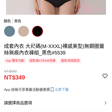
顏色：黑色
成套內衣 大尺碼(M-XXXL)裸感美型)無鋼圈蕾
絲無痕內衣褲組_黑色#5539
App 獨享活動
超取滿NT$499免運
國家/地區配送
NT$690
NT$349
App 結帳可享專屬活動優惠價
立即下載
請選擇商品選項