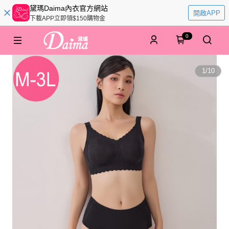
黛瑪Daima內衣官方網站
開啟APP
下載APP立即領$150購物金
0
1
/
10