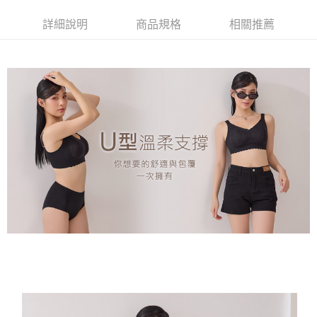
２．關於個人資料處理事宜，請瀏覽以下網址：
https://aftee.tw/terms/#terms3
7-11取貨付款
詳細說明
商品規格
相關推薦
３．未成年的使用者請事先徵得法定代理人或監護人之同意方可使用
每筆NT$80，滿NT$799(含以上)免運費
「AFTEE先享後付」，若未經同意申辦者引起之損失，本公司不負相關責
任。
付款後7-11取貨
４．使用「AFTEE先享後付」時，將依據個別帳號之用戶狀況，依本公司即
時審查核予不同之上限額度；若仍有額度不足之情形，本公司將視審查結果
每筆NT$80，滿NT$799(含以上)免運費
請求用戶進行身份認證。
５．嚴禁一人註冊多個帳號或使用他人資訊註冊。若發現惡意使用之情形，
7-11取貨(快速到店)
恩沛科技股份有限公司將有權停止該用戶之使用額度並採取法律行動。
每筆NT$90
宅配/離島不配送
每筆NT$80，滿NT$890(含以上)免運費
黑貓貨到付款
每筆NT$120
國家/地區配送
查看運費