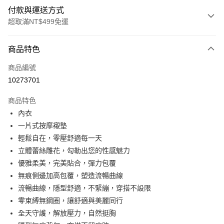
付款與運送方式
超取滿NT$499免運
付款方式
商品特色
信用卡一次付款
商品編號
超商取貨付款
10273701
LINE Pay
商品特色
Apple Pay
內衣
一片式按摩襯墊
街口支付
輕鬆自在，零壓舒適每一天
悠遊付
立體蕾絲雕花，勾勒出您的性感魅力
優雅柔美，完美貼合，彈力包覆
全盈+PAY
無痕側邊加高包覆，塑造流暢曲線
大哥付你分期
流暢曲線，隱型舒適，不緊繃，穿搭不設限
相關說明
零束縛無鋼圈，讓舒適與美麗同行
【大哥付你分期使用說明】
全天守護，解放壓力，自然挺胸
AFTEE先享後付
1.本服務由台灣大哥大提供，台灣大哥大用戶可立即使用無須另外申請。