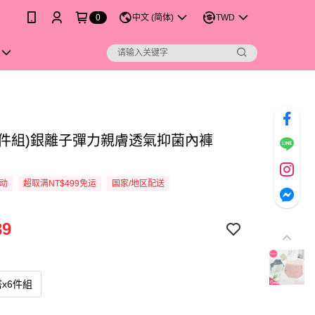
0
中文 (简体)
TWD
(6件組)銀離子彈力親膚透氣抑菌內褲
活动
超取满NT$499免运
国家/地区配送
39
x6件組