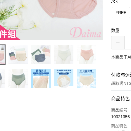
尺寸
FREE
数量
本商品于A
付款与运
超取满NT$
付款方式
商品特色
信用卡一
商品编号
10321356
超商取货
商品特色
LINE Pay