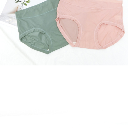
AFTEE。
每笔NT$9
若您對於
宅配/離島
聯繫恩沛
同必要之購
每笔NT$8
人資料，
黑貓貨到
每笔NT$1
國家/地區