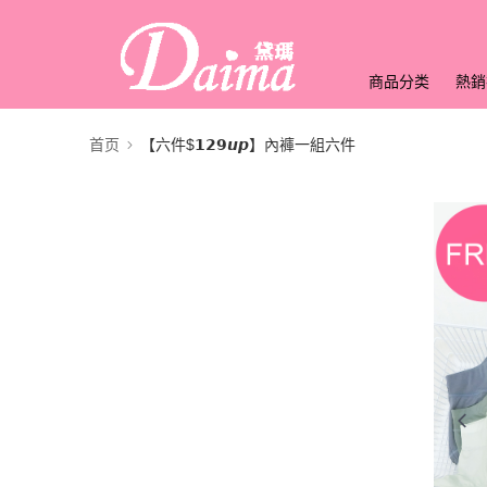
商品分类
熱銷
首页
【六件$𝟭𝟮𝟵𝙪𝙥】內褲一組六件