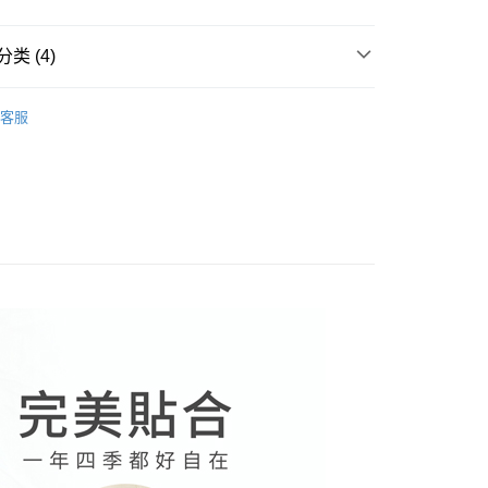
短信链接打开账单后，可选择 “超商条码／台湾大直营门市／银行转
限為 14 天。唯有下載 AFTEE App 成為 AFTEE 會員者方能
／iPASS MONEY”等通路缴费。
45 天內付款之服務。
付款
类 (4)
项】
為商家向您請款的時間，再加上使用AFTEE可延長的天數所計
0，满NT$499(含以上)免运费
务系由 “台湾大哥大股份有限公司”所提供，让用户于交易时，得通
𝟵𝙪𝙥】內褲一組六件
AFTEE下訂可以延長您收到商品前的繳費天數，但無法保證一
购买商品或服务，并由商店将买卖／分期付款买卖价金债权让与
客服
限內收到商品(例如:預購商品或預計到貨時間較長者)。因此無論
家取貨
，依约使用本公司账单缴交账款。
式
無縫褲/棉質褲
否，仍需要請您在AFTEE規定的時間內完成繳費。
0，满NT$499(含以上)免运费
同意付款使用 “大哥付你分期”之契约关系目的，商店将以您的个人
組合
含姓名、电话或地址）提供予台湾大哥大进项收集、处理及利
限制
湾大哥大与本人进行分期账单所需资料之确认、核对及更正。
貨付款
使用 AFTEE 時，將依認證結果及本公司審查結果，核予每個人不同
功能搜尋
陽離子/銀離子
用户服务条款，请详阅以下链接：
https://oppay.tw/userRule
度
0，满NT$799(含以上)免运费
額須大於NT$30
僅支援台灣會員
爾富取貨
0，满NT$799(含以上)免运费
條款
E先享後付」(下稱本服務)乃由恩沛科技股份有限公司(下稱 AFTEE
付款
並由 AFTEE 向您收取款項。因使用本服務所須提供之個人資料
限於訂購人姓名、電話，收件人姓名、電話、收件地址)，將交付
0，满NT$799(含以上)免运费
EE 於本服務必要服務範圍內運用。關於 AFTEE 對於個人資料之蒐
利用，詳參 AFTEE 官網之『個人資料蒐集、處理及利用告知聲
1取貨
s://aftee.tw/privacypolicy/
）。
0，满NT$799(含以上)免运费
繳費期限，將根據當次的金額加收年利率 16% 的逾期滯納金。
使用者，請事先徵得法定代理人或監護人之同意方可使用
(快速到店)