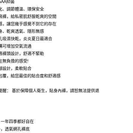
AAA抑菌
化、調節體溫、環保安全
飛褲，給私密肌舒服乾爽的空間
感，讓您幾乎感覺不到它的存在
身、乾爽透氣、隱形無感
孔吸濕快乾，炎炎夏日最適合
構可增加空氣流通
適褲頭設計，舒適不緊勒
分期
在無負擔的感受!
你分期使用说明】
腳設計，柔軟貼合
享后付
务由台湾大哥大提供，电信用户可立即使用无须另外申请。（限个
包覆，給您最佳的貼合度和舒適感
门号，不开放公司户及预付卡使用）
方式选择 “大哥付你分期”，订单成立后会自动跳转到大哥付的交易
FTEE先享後付
t
证手机门号后，选择欲分期的期数、缴款截止日，确认付款后即
款方式選擇AFTEE先享後付，將跳出AFTEE先享後付手機驗證視
心提醒： 基於保障個人衛生，貼身內褲，請恕無法提供退
。
核准额度、可分期数及费用金额请依后续交易确认页面所载为准。
簡訊驗證之後，即可完成結帳手續。
 Point」为中华电信所提供之积分服务，可于会员专区绑定中华电
成立30分钟内，如未前往确认交易或遇审核未通过，订单将自动取
確認後不需事先繳費，商品會配送至您的指定地址。
，即可在购物车使用 Hami Point 折抵消费金额（1点等于1
“转专审核”未通过状况，表示未达系统评分，恕无法说明评估内
完成後，您的手機會收到一封繳費通知簡訊，APP會員則會收到
APP推播通知。
式说明】
。一年四季都好自在
商品當下無需繳費，確認無誤後，請再利用繳費通知簡訊或AFTEE
款项不并入电信账单，“大哥付你分期”于每月结算日后寄送缴费提醒
大便利商店‧ATM/網銀等方式進行付款。
子，透氣網孔褲底