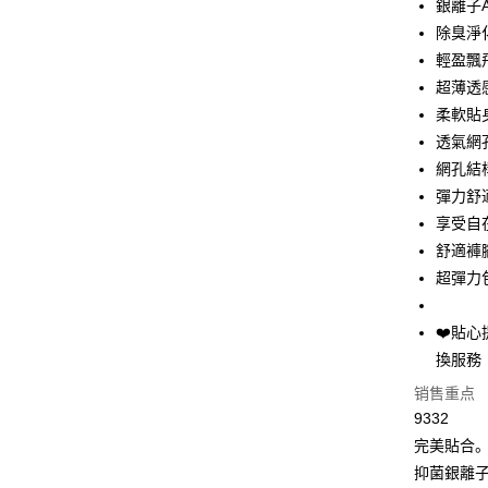
銀離子
除臭淨
Apple Pay
輕盈飄
街口支付
超薄透
柔軟貼
悠遊付
透氣網
Plus PAY
網孔結
彈力舒
大哥付你
享受自
相关说明
【大哥付
舒適褲
AFTEE先
1. 本服
超彈力
人月租型
相关说明
2. 付款
一、關於 A
Hami Poin
流程，验
1. 於付
❤️貼
完成交易
窗。
相关说明
換服務
3. 实际
2. 進行
「Hami
4. 订单
ATM付款
3. 訂單
销售重点
信会员账号后
消。如遇 
4. 下訂
元）。
9332
容。
AFTEE 
货到付款
【缴款方
完美貼合
5. 收到
1. 分期
APP於四
抑菌銀離
短信。