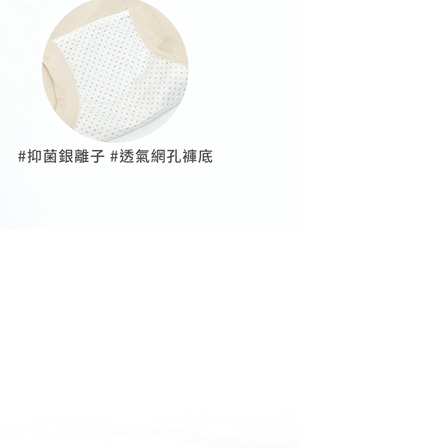
0
個人資料之處理、利用有任何疑問，或欲行使相關法律權利，請
不配送
科技股份有限公司。若您不同意我們將上開所示之個人資料，連
買訂單資訊提供予 AFTEE ，或讓 AFTEE 蒐集處理利用您的個
0，满NT$890(含以上)免运费
請勿選用本服務。
付款
20
配送
查看运费