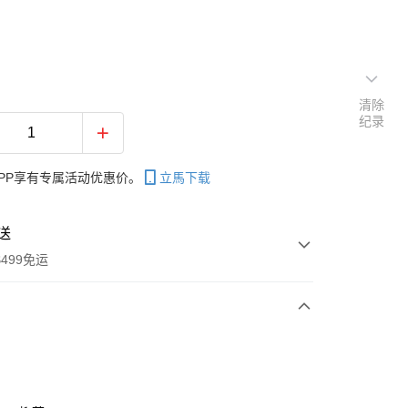
清除
纪录
PP享有专属活动优惠价。
立馬下载
送
499免运
次付款
付款