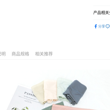
运送方式
2. 通过
請留意繳費期
账／街口支付
享有最長 
全家取貨
产品相关分
【注意事
繳費期限，
每笔NT$8
1. 本服
【六件$𝟭
算出。使用
过本服务
分享
定能夠在期
付款後全
本公司后
🩲內褲款
收到商品與
每笔NT$8
2. 基于
優惠多件
资料（包
二、付款
用，由台
萊爾富取
1. 初次
🔎│材質
3. 完整
之上限額
每笔NT$8
2. 結帳金
说明
商品规格
相关推荐
3. 目前
付款後萊
每笔NT$8
三、聲明
「AFTE
7-11取貨
)所提供，
(包含但不
每笔NT$8
予 AFT
集、處理、
付款後7-1
明』（
http
每笔NT$8
若款項超過
未成年的
7-11取貨