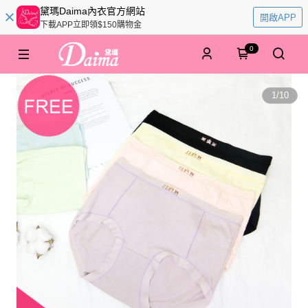
黛瑪Daima內衣官方網站
開啟APP
下載APP立即領$150購物金
0
1
/
10