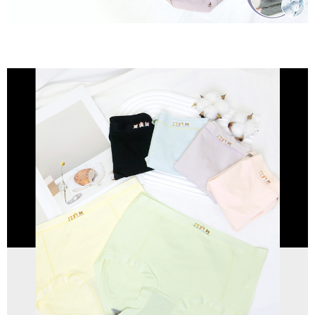
付款後7-11取貨
４．使用「AFTEE先享後付」時，將依據個別帳號之用戶狀況，依本公司即
時審查核予不同之上限額度；若仍有額度不足之情形，本公司將視審查結果
每筆NT$80，滿NT$799(含以上)免運費
請求用戶進行身份認證。
５．嚴禁一人註冊多個帳號或使用他人資訊註冊。若發現惡意使用之情形，
7-11取貨(快速到店)
恩沛科技股份有限公司將有權停止該用戶之使用額度並採取法律行動。
每筆NT$90
宅配/離島不配送
每筆NT$80，滿NT$890(含以上)免運費
黑貓貨到付款
每筆NT$120
國家/地區配送
查看運費