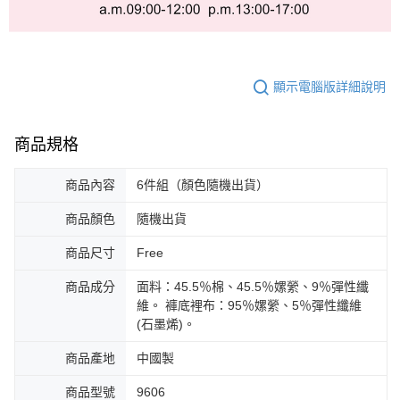
顯示電腦版詳細說明
商品規格
商品內容
6件組（顏色隨機出貨）
商品顏色
隨機出貨
商品尺寸
Free
商品成分
面料：45.5％棉、45.5％嫘縈、9％彈性纖
維。 褲底裡布：95％嫘縈、5％彈性纖維
(石墨烯)。
商品產地
中國製
商品型號
9606