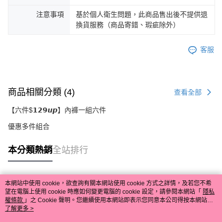
注意事項
基於個人衛生問題，此商品售出後不提供退
換貨服務（商品寄錯、瑕疵除外）
客服
商品相關分類 (4)
查看全部
【六件$𝟭𝟮𝟵𝙪𝙥】內褲一組六件
優惠多件組合
本分類熱銷
全站排行
本網站中使用 cookie，欲查詢有關本網站使用 cookie 方式之詳情，及若您不希
熱門標籤
望在電腦上使用 cookie 時應如何變更電腦的 cookie 設定，請參閱本網站「
隱私
權條款
」之 Cookie 聲明。您繼續使用本網站即表示您同意本公司得按本網站使
用條款之 Cookie 聲明使用 cookie。
了解更多 >