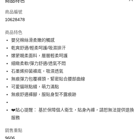
商品特色
信用卡一次付款
商品編號
超商取貨付款
10628478
LINE Pay
商品特色
Apple Pay
嬰兒棉絲滑柔嫩的觸感
乾爽舒適/輕柔呵護/吸濕排汗
街口支付
嫘縈親柔面料，層層輕柔呵護
悠遊付
細緻柔軟/彈力舒適/透氣不悶
石墨烯抑菌褲底，吸濕透氣
全盈+PAY
無痕彈力包覆褲頭，緊密貼合腰部曲線
大哥付你分期
可愛貓咪點綴，萌力滿點
相關說明
無痕舒適褲腳，服貼身型不露痕跡
【大哥付你分期使用說明】
AFTEE先享後付
1.本服務由台灣大哥大提供，台灣大哥大用戶可立即使用無須另外申請。
❤️貼心提醒： 基於保障個人衛生，貼身內褲，請恕無法提供退換
2.付款方式選擇「大哥付你分期」，訂單成立後會自動跳轉到大哥付的交易
相關說明
流程，驗證手機門號後，選擇欲分期的期數、繳款截止日，確認付款後即完
服務
【關於「AFTEE先享後付」】
成交易。
Hami Point
AFTEE先享後付是「在收到商品之後才付款」的支付方式。 讓您購物簡單
3.實際核准額度、可分期數及費用金額請依後續交易確認頁面所載為準。
便利好安心！
銷售重點
相關說明
4.訂單成立30分鐘內，如未前往確認交易或遇審核未通過，訂單將自動取
１．簡單：不需註冊會員、不需綁卡、不需儲值。
「Hami Point」為中華電信所提供之點數服務，可於會員專區綁定中華電信
9606
消。如遇「轉專審核」未通過狀況，表示未達大哥付你分期系統評分，恕無