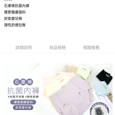
２．便利：只要手機號碼，簡訊認證，即可結帳。
ATM付款
會員帳號後，即可在購物車使用 Hami Point 折抵消費金額 (1點等於1元)。
法說明評估內容。
石墨烯抗菌內褲
３．安心：先確認商品／服務後，再付款。
【繳款方式說明】
貨到付款
嫘縈親膚面料
1.分期款項不併入電信帳單，「大哥付你分期」於每月結算日後寄送繳費提
【「AFTEE先享後付」結帳流程】
醒簡訊。
舒柔嬰兒棉
１．於結帳方式選擇「AFTEE先享後付」後，將跳轉至「AFTEE先享後付」
2.透過簡訊連結打開帳單後，可選擇「超商條碼／台灣大直營門市／銀行轉
結帳頁面，進行簡訊認證並確認金額後，即可完成結帳。
運送方式
彈性舒適包臀
帳／街口支付／iPASS MONEY」等通路繳費。
２．訂單成立數日內，您將收到繳費通知簡訊。
全家取貨付款
３．收到繳費通知簡訊後14天內，點擊此簡訊中的連結，可透過四大超商／
【注意事項】
ATM／網路銀行／等多元方式進行付款，方視為交易完成。
每筆NT$80，滿NT$499(含以上)免運費
1.本服務係由「台灣大哥大股份有限公司」（以下簡稱本公司）所提供，讓
※ 請注意：結帳手續完成當下不需立刻繳費，但若您需要取消訂單，請聯絡
用戶於交易時，得透過本服務購買商品或服務，並由商店將買賣／分期付款
詳細說明
商品規格
相關推薦
購買商品的店家。未經商家同意取消之訂單仍視為有效，需透過AFTEE先享
付款後全家取貨
買賣價金債權讓與本公司後，依約使用本公司帳單繳交帳款。
後付繳納相關費用。
2.基於同意付款使用「大哥付你分期」之契約關係目的，商店將以您的個人
每筆NT$80，滿NT$499(含以上)免運費
※ 交易是否成功請以「AFTEE先享後付 」之結帳頁面顯示為準，若有關於
資料（包含姓名、電話或地址）提供予台灣大哥大進項蒐集、處理及利用，
是否繳費成功／繳費後需取消欲退款等相關疑問，請聯繫「AFTEE先享後付
由本公司與您本人進行分期帳單所需資料之確認、核對及更正。
萊爾富取貨付款
客戶支援中心」
https://netprotections.freshdesk.com/support/home
3.完整用戶服務條款，請詳閱以下連結：
https://oppay.tw/userRule
每筆NT$80，滿NT$799(含以上)免運費
【注意事項】
１．透過由恩沛科技股份有限公司提供之「AFTEE先享後付」服務完成之交
付款後萊爾富取貨
易，需依本服務之必要範圍內提供個人資料，並將交易相關給付款項請求債
每筆NT$80，滿NT$799(含以上)免運費
權轉讓予恩沛科技股份有限公司。
２．關於個人資料處理事宜，請瀏覽以下網址：
https://aftee.tw/terms/#terms3
7-11取貨付款
３．未成年的使用者請事先徵得法定代理人或監護人之同意方可使用
每筆NT$80，滿NT$799(含以上)免運費
「AFTEE先享後付」，若未經同意申辦者引起之損失，本公司不負相關責
任。