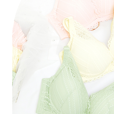
【Peneran
1. Pembaya
"Pembayar
pembayaran
2. Melalui
membayar m
Mobile / 
saluran lai
【Nota Pe
1. Perkhid
membolehk
perkhidmat
tuntutan h
menggunaka
2. Berdas
"Pembayar
peribadi a
Mobile un
pengesahan
ansuran ol
3. Sila ba
pautan beri