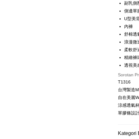
副乳側
OP Pay La
側邊單
Deskripsi
U型美
[Terma Pe
內褲
AFTEE
舒棉透
Perkhidmat
Deskripsi
pengguna 
浪漫微
Pertama, 
Hami Poin
Kemudian
柔軟舒
Jika anda 
1. Dengan
Deskripsi
精緻褲
akan menga
pengesaha
「Hami
Later sele
Pemindah
2. Anda b
透視美
信會員帳號後
mudah alih
3. Tiada b
元)。
Sorotan P
akhir pemb
dihantar k
Tunai sem
pembayara
4. Setela
T1316
manakala a
台灣製造M
Had kredit
AFTEE.
Pilihan 
yang diken
自在美麗
5. Tiada b
pada hala
pembayara
涼感透氣
全家取貨
dalam tal
單膠條設
Jika trans
NT$80/pes
aplikasi A
dibuat, at
NT$499 at
akan dibat
Sila ambil
peringkat 
bagaimanap
Kategori 
付款後全
tidak dipe
dan mendaf