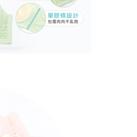
sanan
lukan untuk pengebilan ansuran, termasuk pengesahan,
an Data Peribadi, Pemprosesan, Penggunaan"
n semula dan pembetulan.
ee.tw/privacypolicy/
) untuk maklumat lanjut.
不配送
a perkhidmatan penuh, sila rujuk pautan berikut:
g diperakui untuk pengguna kali pertama yang lulus
anan | Penghantaran percuma untuk pesanan
pay.tw/userRule
" target="_blank" class="link revert-
boleh sehingga NT$10,000. Jika pengguna tidak membuat
au lebih
s://oppay.tw/userRule
n dalam tempoh tersebut, yuran pembayaran lewat sebanyak
un akan dikenakan. Pengguna bawah umur dikehendaki
付款
 Penggunaan Pembayaran Ansuran Gogo】
an kebenaran daripada ibu bapa atau penjaga yang sah
matan ini disediakan oleh Taiwan Mobile, pengguna telefon
ggunakan AFTEE.
esanan
h boleh segera menggunakan tanpa perlu memohon lagi.
uk nombor langganan peribadi, tidak terbuka untuk syarikat
gi NP Taiwan Inc. di
cs_tw@netprotections.co.jp
jika anda
配送
Kadar Penghantaran
abayar)
 sebarang kebimbangan mengenai pemprosesan dan
n kaedah pembayaran "Pembayaran Ansuran Gogo", selepas
 pada data peribadi. Jika anda tidak bersetuju dengan data
tubuhkan, akan secara automatik dialihkan ke proses
ang disenaraikan seperti di atas akan dikumpul dan
Gogo, selepas pengesahan nombor telefon, pilih bilangan
oleh AFTEE, sila jangan gunakan perkhidmatan ini.
ng diingini, tarikh akhir pembayaran, dan setelah
an pembayaran, transaksi akan selesai.
kelulusan sebenar, bilangan ansuran dan jumlah bayaran
dasarkan halaman pengesahan transaksi seterusnya.
asa 30 minit selepas pesanan ditubuhkan, jika tidak pergi
esahkan transaksi atau jika tidak lulus semakan, pesanan
alkan secara automatik. Jika terdapat situasi "pindah untuk
usus" yang tidak lulus, ini menunjukkan bahawa sistem
tidak mencukupi, tiada penjelasan mengenai kandungan
boleh diberikan.