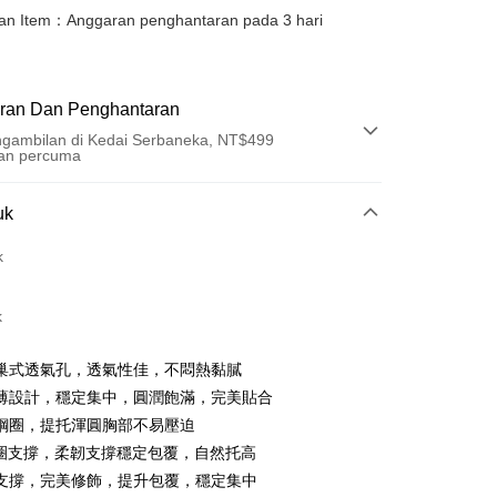
an Item：Anggaran penghantaran pada 3 hari
ran Dan Penghantaran
gambilan di Kedai Serbaneka, NT$499
an percuma
Pembayaran
uk
t (Bayaran Penuh)
k
an di Kedai Serbaneka
k
巢式透氣孔，透氣性佳，不悶熱黏膩
薄設計，穩定集中，圓潤飽滿，完美貼合
鋼圈，提托渾圓胸部不易壓迫
圈支撐，柔韌支撐穩定包覆，自然托高
t
支撐，完美修飾，提升包覆，穩定集中