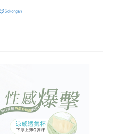
anan | Penghantaran percuma untuk pesanan
n sehingga 45 hari.
灣製精品系列
台製成套內衣
embayaran]
au lebih
Sokongan
mbayaran dikira dari masa kedai meminta pembayaran anda,
內衣組
B罩杯
 ansuran melalui OP Pay Later akan dibilkan secara
engan bilangan hari yang boleh dilanjutkan oleh AFTEE.
貨付款
 dan tidak termasuk dalam bil telekom anda. SMS peringatan
h melanjutkan tempoh pembayaran anda sebelum anda
內衣組
C罩杯
 akan dihantar selepas kitaran bil bulanan.
anan | Penghantaran percuma untuk pesanan
pesanan. Walau bagaimanapun, tiada jaminan bahawa anda
好運罩🌺旺桃花
💚開運綠
erima pesanan anda semasa tempoh pembayaran (cth.:
au lebih
ngakses bil melalui pautan dalam SMS, anda boleh
apesanan atau produk yang mungkin mengambil masa yang
kan pembayaran anda melalui salah satu saluran berikut:
 untuk dihantar). Oleh itu, anda dikehendaki membuat
爾富取貨
dai serbaneka, kedai runcit Taiwan Mobile, pemindahan bank,
n kepada AFTEE dalam tempoh sama ada anda menerima
tau iPASS MONEY.
anan | Penghantaran percuma untuk pesanan
au lebih
ing]
katan Pembayaran
yang diperakui untuk pengguna kali pertama boleh sehingga
付款
n ini disediakan oleh Taiwan Mobile Co., Ltd. (“Syarikat”),
 Amaun diperakui sebenar yang diluluskan akan
anan | Penghantaran percuma untuk pesanan
olehkan pelanggan membeli barangan atau perkhidmatan
n keputusan pensijilan dan semakan oleh AFTEE.
rkhidmatan ini pada masa transaksi. Hasil daripada
erbelanjaan minimum mestilah lebih besar daripada NT$20.
au lebih
 atau pembayaran ansuran akan dipindahkan oleh peniaga
sa ini hanya tersedia untuk ahli Taiwan.
arikat, dan pelanggan hendaklah membuat pembayaran
1取貨
erjanjian menggunakan sistem bil Syarikat.
arat Perkhidmatan
anan | Penghantaran percuma untuk pesanan
tan AFTEE Beli Sekarang Bayar Kemudian disediakan oleh
nuhi hubungan kontrak yang terjalin melalui persetujuan
, Inc. dan AFTEE akan membuat bil kepada pengguna. AFTEE
au lebih
n OP Pay Later, peniaga akan memberikan maklumat
gunakan data peribadi yang dikumpul (termasuk nama
nda (termasuk nama, nombor telefon, atau alamat) kepada
o. telefon, nama penerima, no. telefon, alamat penerima)
(快速到店)
bagi tujuan pengumpulan, pemprosesan dan penggunaan data
gunaan perkhidmatan. Sila rujuk kepada "Penyata