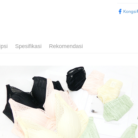
NT$80/pes
pembayara
⭐MIT台
[Arahan P
NT$499 at
Kongsi
Tempoh pe
精選成套
Pembayaran
ditambah d
萊爾富取
berasingan
Anda bole
精選成套
pembayaran
NT$80/pes
menerima 
💰招財褲
boleh men
NT$799 at
Selepas me
produk pr
ipsi
Spesifikasi
Rekomendasi
menyelesai
lebih lama
付款後萊
kod bar ke
pembayara
JKOPay, a
NT$80/pes
pesanan.
NT$799 at
[Nota Pent
Kedua, Se
1. Jumlah 
7-11取貨
Perkhidmata
NT$10,000.
NT$80/pes
yang memb
berdasarka
melalui pe
2. Amaun p
NT$799 at
pembelian
3. Pada ma
kepada Sy
付款後7-1
mengikut p
Ketiga, Sy
NT$80/pes
Perkhidma
Untuk meme
NP Taiwan
NT$799 at
penggunaa
akan meng
peribadi a
pembeli, n
7-11取貨
Syarikat 
untuk peng