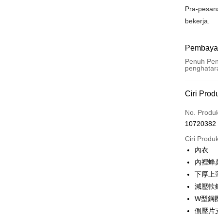
Pra-pesan
bekerja.
Pembaya
Penuh Pen
penghatar
Kaedah 
Ciri Prod
Kad Kredi
No. Produ
10720382
Pengambil
Ciri Produ
LINE Pay
內衣
內裡蜂
Apple Pay
下厚上
JKOPAY
減壓軟
W型鋼
Easy Walle
側壓片
Plus PAY