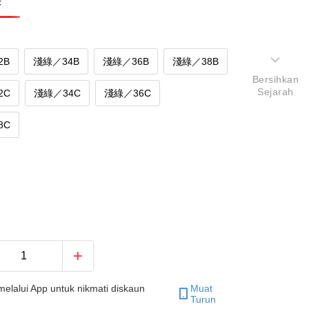
綠
2B
淺綠／34B
淺綠／36B
淺綠／38B
Bersihkan
Sejarah
2C
淺綠／34C
淺綠／36C
8C
elalui App untuk nikmati diskaun
Muat
Turun