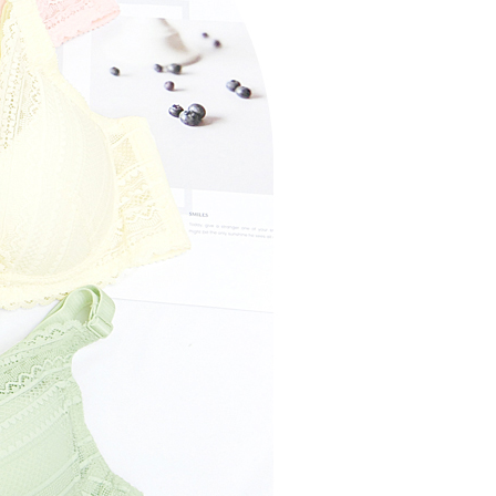
gan Kaedah Pembayaran】
ran ansuran tidak digabungkan dalam bil telekomunikasi,
an Ansuran Gogo" akan menghantar SMS peringatan
 selepas tarikh penyelesaian bulanan.
 pautan SMS untuk membuka bil, anda boleh memilih untuk
elalui "Kod bar kedai serbaneka / Kedai rasmi Taiwan
Pemindahan bank / Pembayaran J街口 / iPASS MONEY" dan
n.
nting】
matan ini disediakan oleh "Taiwan Mobile Co., Ltd." untuk
an pengguna membeli produk atau perkhidmatan melalui
an ini semasa transaksi, dan kedai akan menyerahkan hak
arga jual/beli ansuran kepada syarikat ini untuk membayar bil
n bil syarikat ini.
arkan tujuan kontrak persetujuan pembayaran menggunakan
an Ansuran Gogo", kedai akan memberikan maklumat
nda (termasuk nama, telefon atau alamat) kepada Taiwan
tuk pengumpulan, pemprosesan dan penggunaan, untuk
, semakan dan pembetulan data yang diperlukan untuk bil
eh Taiwan Mobile.
ca syarat perkhidmatan pengguna secara lengkap melalui
kut: https://oppay.tw/userRule