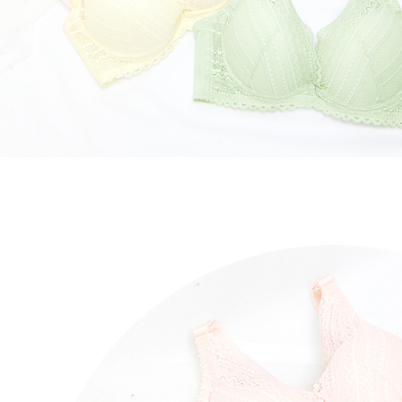
NT$90/pe
yang diper
Pengumpul
pengesaha
(https://aft
宅配/離島
Untuk term
Jumlah yan
NT$80/pes
https://op
kelulusan 
NT$890 at
style">http
pembayara
20% setah
黑貓貨到
【Panduan
mendapatk
1. Perkhid
untuk men
NT$120/p
mudah ali
(Hanya unt
Sila hubun
國家/地區
dan kad pr
mempunyai
2. Piliha
penggunaan
pesanan di
peribadi y
transaksi 
digunakan 
ansuran ya
mengesahk
3. Jumlah 
adalah ber
4. Dalam m
untuk meng
akan dibat
semakan kh
penilaian 
penilaian 