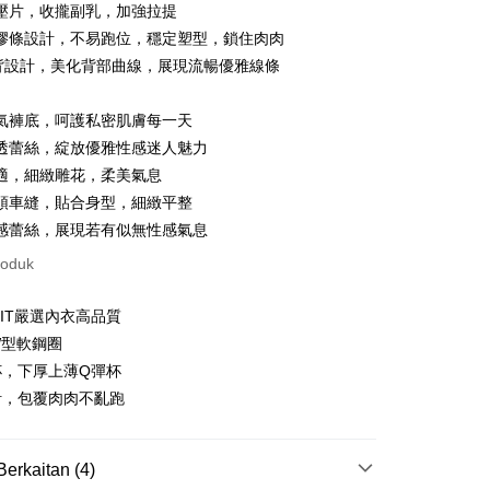
壓片，收攏副乳，加強拉提
ter
膠條設計，不易跑位，穩定塑型，鎖住肉肉
背設計，美化背部曲線，展現流暢優雅線條
nggunaan untuk OP Pay Later]
氣褲底，呵護私密肌膚每一天
an ini disediakan oleh Taiwan Mobile dan tersedia untuk
Taiwan Mobile tanpa memerlukan permohonan tambahan.
透蕾絲，綻放優雅性感迷人魅力
Mengenai Perkhidmatan AFTEE Beli Sekarang Bayar
t
適，細緻雕花，柔美氣息
memilih OP Pay Later sebagai kaedah pembayaran, sistem
 memilih AFTEE sebagai kaedah pembayaran, mesej
頭車縫，貼合身型，細緻平整
rahkan anda secara automatik ke proses transaksi OP Pay
n AFTEE akan muncul.
 Point」為中華電信所提供之點數服務，可於會員專區綁定中華電
pas pesanan dibuat. Anda perlu mengesahkan nombor telefon
an ATM
oleh meneruskan pembayaran selepas pengesahan SMS.
感蕾絲，展現若有似無性感氣息
，即可在購物車使用 Hami Point 折抵消費金額 (1點等於1
 anda, memilih bilangan ansuran, dan menetapkan tarikh
ayaran diperlukan apabila pesanan disahkan. Produk akan
roduk
ayaran. Transaksi akan dianggap selesai setelah
e alamat yang ditetapkan.
asa Penghantaran
n disahkan.
h pesanan disahkan, anda akan menerima SMS pembayaran
hli aplikasi akan menerima pemberitahuan tolak aplikasi
IT嚴選內衣高品質
 yang diluluskan, tempoh ansuran yang tersedia, dan yuran
Penghantaran
akan adalah tertakluk kepada maklumat yang dinyatakan
W型軟鋼圈
ayaran diperlukan apabila anda menerima produk. Sila buat
man pengesahan transaksi seterusnya.
n di empat kedai serbaneka utama, ATM atau perbankan
杯，下厚上薄Q彈杯
付款
ian dengan SMS pembayaran atau pemberitahuan tolak
計，包覆肉肉不亂跑
aksi tidak disahkan dalam masa 30 minit selepas pesanan
anan | Penghantaran percuma untuk pesanan
FTEE.
au jika permohonan gagal dalam proses semakan, pesanan
au lebih
alkan secara automatik. Jika permohonan gagal pada
 perhatian bahawa tempoh pembayaran adalah 14 hari. Walau
"semakan manual", ini bermakna kriteria pemarkahan sistem
un, bagi mereka yang telah memuat turun Aplikasi AFTEE
Berkaitan (4)
家取貨
nuhi; butiran penilaian khusus tidak akan didedahkan.
tar sebagai ahli AFTEE boleh menikmati tempoh