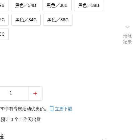
2B
黑色／34B
黑色／36B
黑色／38B
2C
黑色／34C
黑色／36C
8C
清除
纪录
PP享有专属活动优惠价。
立馬下载
预计 3 个工作天出货
送