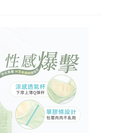
0，满NT$799(含以上)免运费
條款
E先享後付」(下稱本服務)乃由恩沛科技股份有限公司(下稱 AFTEE
付款
並由 AFTEE 向您收取款項。因使用本服務所須提供之個人資料
限於訂購人姓名、電話，收件人姓名、電話、收件地址)，將交付
0，满NT$799(含以上)免运费
EE 於本服務必要服務範圍內運用。關於 AFTEE 對於個人資料之蒐
利用，詳參 AFTEE 官網之『個人資料蒐集、處理及利用告知聲
1取貨
s://aftee.tw/privacypolicy/
）。
0，满NT$799(含以上)免运费
繳費期限，將根據當次的金額加收年利率 16% 的逾期滯納金。
使用者，請事先徵得法定代理人或監護人之同意方可使用
(快速到店)
0
個人資料之處理、利用有任何疑問，或欲行使相關法律權利，請
不配送
科技股份有限公司。若您不同意我們將上開所示之個人資料，連
買訂單資訊提供予 AFTEE ，或讓 AFTEE 蒐集處理利用您的個
0，满NT$890(含以上)免运费
請勿選用本服務。
付款
20
配送
查看运费