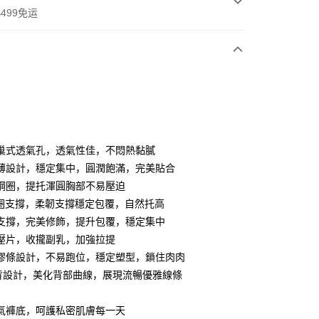
499免运
次付款
付款
巢式透氣孔，透氣性佳，不悶熱黏膩
薄設計，穩定集中，圓潤飽滿，完美貼合
鋼圈，提托渾圓胸部不易壓迫
圈支撐，柔韌支撐穩定包覆，自然托高
支撐，完美修飾，提升包覆，穩定集中
壓片，收攏副乳，加強拉提
膠條設計，不易跑位，穩定塑型，鎖住肉肉
分期
背設計，美化背部曲線，展現流暢優雅線條
你分期使用说明】
享后付
务由台湾大哥大提供，电信用户可立即使用无须另外申请。（限个
氣褲底，呵護私密肌膚每一天
门号，不开放公司户及预付卡使用）