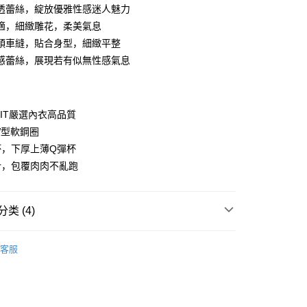
透蕾絲，綻放優雅性感迷人魅力
方式选择 “大哥付你分期”，订单成立后会自动跳转到大哥付的交易
FTEE先享後付
t
证手机门号后，选择欲分期的期数、缴款截止日，确认付款后即
款方式選擇AFTEE先享後付，將跳出AFTEE先享後付手機驗證視
適，細緻雕花，柔美氣息
。
頭車縫，貼合身型，細緻平整
核准额度、可分期数及费用金额请依后续交易确认页面所载为准。
簡訊驗證之後，即可完成結帳手續。
 Point」为中华电信所提供之积分服务，可于会员专区绑定中华电
成立30分钟内，如未前往确认交易或遇审核未通过，订单将自动取
感蕾絲，展現若有似無性感氣息
確認後不需事先繳費，商品會配送至您的指定地址。
，即可在购物车使用 Hami Point 折抵消费金额（1点等于1
“转专审核”未通过状况，表示未达系统评分，恕无法说明评估内
完成後，您的手機會收到一封繳費通知簡訊，APP會員則會收到
APP推播通知。
式说明】
商品當下無需繳費，確認無誤後，請再利用繳費通知簡訊或AFTEE
款项不并入电信账单，“大哥付你分期”于每月结算日后寄送缴费提醒
大便利商店‧ATM/網銀等方式進行付款。
IT嚴選內衣高品質
W型軟鋼圈
短信链接打开账单后，可选择 “超商条码／台湾大直营门市／银行转
限為 14 天。唯有下載 AFTEE App 成為 AFTEE 會員者方能
／iPASS MONEY”等通路缴费。
杯，下厚上薄Q彈杯
45 天內付款之服務。
付款
計，包覆肉肉不亂跑
项】
為商家向您請款的時間，再加上使用AFTEE可延長的天數所計
0，满NT$499(含以上)免运费
务系由 “台湾大哥大股份有限公司”所提供，让用户于交易时，得通
AFTEE下訂可以延長您收到商品前的繳費天數，但無法保證一
购买商品或服务，并由商店将买卖／分期付款买卖价金债权让与
限內收到商品(例如:預購商品或預計到貨時間較長者)。因此無論
家取貨
，依约使用本公司账单缴交账款。
类 (4)
否，仍需要請您在AFTEE規定的時間內完成繳費。
0，满NT$499(含以上)免运费
同意付款使用 “大哥付你分期”之契约关系目的，商店将以您的个人
含姓名、电话或地址）提供予台湾大哥大进项收集、处理及利
限制
灣製精品系列
台製成套內衣
湾大哥大与本人进行分期账单所需资料之确认、核对及更正。
貨付款
使用 AFTEE 時，將依認證結果及本公司審查結果，核予每個人不同
客服
用户服务条款，请详阅以下链接：
https://oppay.tw/userRule
內衣組
度
B罩杯
0，满NT$799(含以上)免运费
額須大於NT$30
內衣組
C罩杯
僅支援台灣會員
爾富取貨
好運罩🌺旺桃花
🖤聚財黑