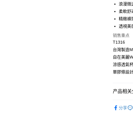
浪漫微
2. 付款
一、關於 A
Hami Poin
流程，验
1. 於付
柔軟舒
完成交易
窗。
相关说明
精緻褲
3. 实际
2. 進行
「Hami
4. 订单
透視美
ATM付款
3. 訂單
信会员账号后
消。如遇 
4. 下訂
元）。
销售重点
容。
AFTEE 
货到付款
【缴款方
T1316
5. 收到
1. 分期
APP於四
台灣製造M
短信。
自在美麗
运送方式
2. 通过
請留意繳費期
账／街口支付
涼感透氣
享有最長 
全家取貨
單膠條設
【注意事
繳費期限，
每笔NT$8
1. 本服
算出。使用
过本服务
定能夠在期
付款後全
本公司后
产品相关分
收到商品與
每笔NT$8
2. 基于
资料（包
二、付款
⭐MIT台
用，由台
萊爾富取
1. 初次
分享
3. 完整
精選成套
之上限額
每笔NT$8
2. 結帳金
精選成套
3. 目前
付款後萊
💰招財褲