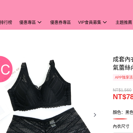
排行榜
優惠專區
優惠券專區
VIP會員募集
主題推薦
成套內
氣蕾絲內
APP独享
NT$1,560
NT$7
顏色：黑
內衣尺寸