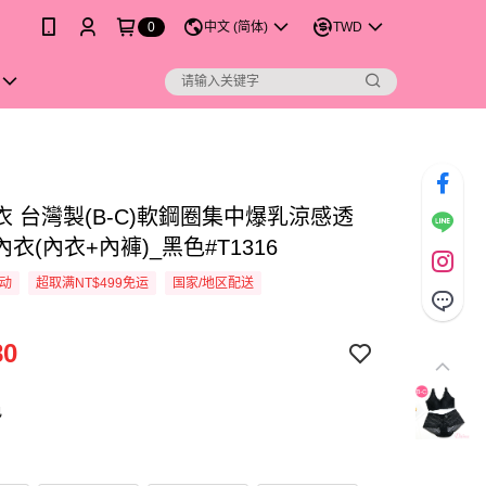
0
中文 (简体)
TWD
衣 台灣製(B-C)軟鋼圈集中爆乳涼感透
衣(內衣+內褲)_黑色#T1316
活动
超取满NT$499免运
国家/地区配送
80
色