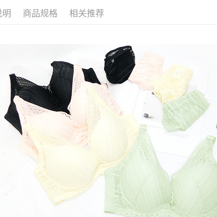
每笔NT$8
三、聲明
「AFTE
说明
商品规格
相关推荐
7-11取貨
)所提供，
(包含但不
每笔NT$8
予 AFT
集、處理、
付款後7-1
明』（
http
每笔NT$8
若款項超過
未成年的
7-11取貨
AFTEE。
每笔NT$9
若您對於
宅配/離島
聯繫恩沛
同必要之購
每笔NT$8
人資料，
黑貓貨到
每笔NT$1
國家/地區