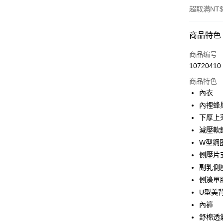
超取满NT$
付款方式
商品特色
信用卡一
商品编号
10720410
超商取货
商品特色
LINE Pay
內衣
內裡蜂
Apple Pay
下厚上
街口支付
減壓軟
W型鋼
悠遊付
側壓片
Plus PAY
副乳側
側邊單
大哥付你
U型美
相关说明
【大哥付
內褲
AFTEE先
1. 本服
舒棉透
人月租型
相关说明