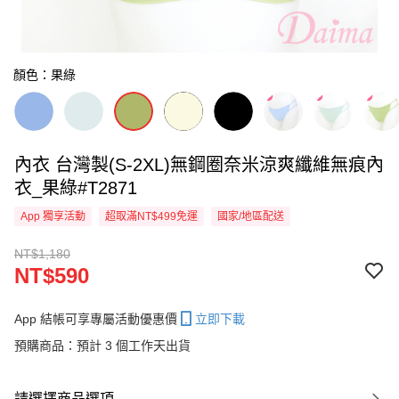
顏色：果綠
內衣 台灣製(S-2XL)無鋼圈奈米涼爽纖維無痕內
衣_果綠#T2871
App 獨享活動
超取滿NT$499免運
國家/地區配送
NT$1,180
NT$590
App 結帳可享專屬活動優惠價
立即下載
預購商品：預計 3 個工作天出貨
請選擇商品選項