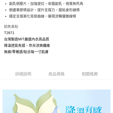
【大哥付你分期使用說明】
副乳側壓片，加強提拉，收攏副乳，視覺無死角
AFTEE先享後付
1.本服務由台灣大哥大提供，台灣大哥大用戶可立即使用無須另外申請。
側邊單膠條設計，提升支撐力，服貼身形線條
2.付款方式選擇「大哥付你分期」，訂單成立後會自動跳轉到大哥付的交易
相關說明
流程，驗證手機門號後，選擇欲分期的期數、繳款截止日，確認付款後即完
穩定支撐美化背部曲線，展現流暢優雅線條
【關於「AFTEE先享後付」】
成交易。
Hami Point
AFTEE先享後付是「在收到商品之後才付款」的支付方式。 讓您購物簡單
3.實際核准額度、可分期數及費用金額請依後續交易確認頁面所載為準。
便利好安心！
銷售重點
相關說明
4.訂單成立30分鐘內，如未前往確認交易或遇審核未通過，訂單將自動取
１．簡單：不需註冊會員、不需綁卡、不需儲值。
「Hami Point」為中華電信所提供之點數服務，可於會員專區綁定中華電信
T2871
消。如遇「轉專審核」未通過狀況，表示未達大哥付你分期系統評分，恕無
２．便利：只要手機號碼，簡訊認證，即可結帳。
ATM付款
會員帳號後，即可在購物車使用 Hami Point 折抵消費金額 (1點等於1元)。
法說明評估內容。
台灣製造MIT嚴選內衣高品質
３．安心：先確認商品／服務後，再付款。
【繳款方式說明】
貨到付款
降溫透氣有感，奈米涼爽纖維
1.分期款項不併入電信帳單，「大哥付你分期」於每月結算日後寄送繳費提
【「AFTEE先享後付」結帳流程】
醒簡訊。
無痕/零著感/貼合每一寸肌膚
１．於結帳方式選擇「AFTEE先享後付」後，將跳轉至「AFTEE先享後付」
2.透過簡訊連結打開帳單後，可選擇「超商條碼／台灣大直營門市／銀行轉
結帳頁面，進行簡訊認證並確認金額後，即可完成結帳。
運送方式
帳／街口支付／iPASS MONEY」等通路繳費。
２．訂單成立數日內，您將收到繳費通知簡訊。
全家取貨付款
３．收到繳費通知簡訊後14天內，點擊此簡訊中的連結，可透過四大超商／
【注意事項】
ATM／網路銀行／等多元方式進行付款，方視為交易完成。
每筆NT$80，滿NT$499(含以上)免運費
1.本服務係由「台灣大哥大股份有限公司」（以下簡稱本公司）所提供，讓
詳細說明
商品規格
相關推薦
※ 請注意：結帳手續完成當下不需立刻繳費，但若您需要取消訂單，請聯絡
用戶於交易時，得透過本服務購買商品或服務，並由商店將買賣／分期付款
購買商品的店家。未經商家同意取消之訂單仍視為有效，需透過AFTEE先享
付款後全家取貨
買賣價金債權讓與本公司後，依約使用本公司帳單繳交帳款。
後付繳納相關費用。
2.基於同意付款使用「大哥付你分期」之契約關係目的，商店將以您的個人
每筆NT$80，滿NT$499(含以上)免運費
※ 交易是否成功請以「AFTEE先享後付 」之結帳頁面顯示為準，若有關於
資料（包含姓名、電話或地址）提供予台灣大哥大進項蒐集、處理及利用，
是否繳費成功／繳費後需取消欲退款等相關疑問，請聯繫「AFTEE先享後付
由本公司與您本人進行分期帳單所需資料之確認、核對及更正。
萊爾富取貨付款
客戶支援中心」
https://netprotections.freshdesk.com/support/home
3.完整用戶服務條款，請詳閱以下連結：
https://oppay.tw/userRule
每筆NT$80，滿NT$799(含以上)免運費
【注意事項】
１．透過由恩沛科技股份有限公司提供之「AFTEE先享後付」服務完成之交