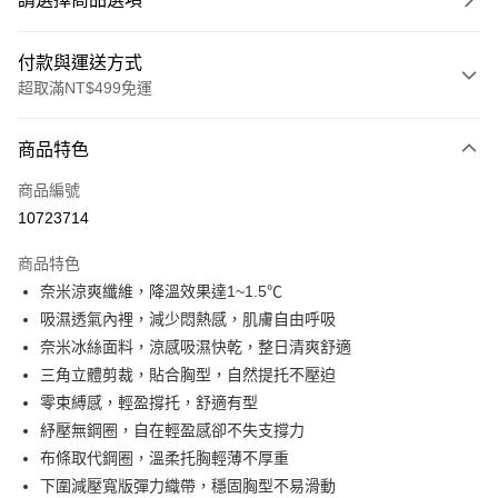
付款與運送方式
超取滿NT$499免運
付款方式
商品特色
信用卡一次付款
商品編號
超商取貨付款
10723714
LINE Pay
商品特色
Apple Pay
奈米涼爽纖維，降溫效果達1~1.5℃
吸濕透氣內裡，減少悶熱感，肌膚自由呼吸
街口支付
奈米冰絲面料，涼感吸濕快乾，整日清爽舒適
悠遊付
三角立體剪裁，貼合胸型，自然提托不壓迫
零束縛感，輕盈撐托，舒適有型
全盈+PAY
紓壓無鋼圈，自在輕盈感卻不失支撐力
大哥付你分期
布條取代鋼圈，溫柔托胸輕薄不厚重
相關說明
下圍減壓寬版彈力織帶，穩固胸型不易滑動