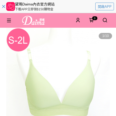
黛瑪Daima內衣官方網站
開啟APP
下載APP立即領$150購物金
0
1
/
10