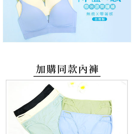
付款後萊爾富取貨
易，需依本服務之必要範圍內提供個人資料，並將交易相關給付款項請求債
每筆NT$80，滿NT$799(含以上)免運費
權轉讓予恩沛科技股份有限公司。
２．關於個人資料處理事宜，請瀏覽以下網址：
https://aftee.tw/terms/#terms3
7-11取貨付款
３．未成年的使用者請事先徵得法定代理人或監護人之同意方可使用
每筆NT$80，滿NT$799(含以上)免運費
「AFTEE先享後付」，若未經同意申辦者引起之損失，本公司不負相關責
任。
付款後7-11取貨
４．使用「AFTEE先享後付」時，將依據個別帳號之用戶狀況，依本公司即
時審查核予不同之上限額度；若仍有額度不足之情形，本公司將視審查結果
每筆NT$80，滿NT$799(含以上)免運費
請求用戶進行身份認證。
５．嚴禁一人註冊多個帳號或使用他人資訊註冊。若發現惡意使用之情形，
7-11取貨(快速到店)
恩沛科技股份有限公司將有權停止該用戶之使用額度並採取法律行動。
每筆NT$90
宅配/離島不配送
每筆NT$80，滿NT$890(含以上)免運費
黑貓貨到付款
每筆NT$120
國家/地區配送
查看運費