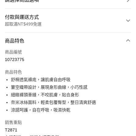
付款與運送方式
超取滿NT$499免運
付款方式
商品特色
信用卡一次付款
商品編號
超商取貨付款
10723775
LINE Pay
商品特色
Apple Pay
舒棉透氣褲底，讓肌膚自由呼吸
簍空織帶設計，展現身形曲線，小巧性感
街口支付
細緻褲頭車縫，不咬肌膚，貼合身形
悠遊付
奈米冰絲面料，輕柔包覆臀型，整日清爽舒適
涼感呵護，自在呼吸，吸濕快乾
全盈+PAY
銷售重點
大哥付你分期
T2871
相關說明