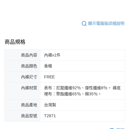
顯示電腦版詳細說明
商品規格
商品內容
內褲x1件
商品顏色
香檳
內褲尺寸
FREE
內褲材質
表布：尼龍纖維92％、彈性纖維8％。 褲底
裡布：聚酯纖維65％、棉35％。
商品產地
台灣製
商品型號
T2871