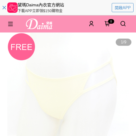
黛瑪Daima內衣官方網站
開啟APP
下載APP立即領$150購物金
0
1
/
9