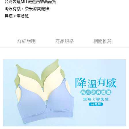
台灣製造MIT嚴選內褲高品質
【大哥付你分期使用說明】
AFTEE先享後付
1.本服務由台灣大哥大提供，台灣大哥大用戶可立即使用無須另外申請。
降溫有感，奈米涼爽纖維
2.付款方式選擇「大哥付你分期」，訂單成立後會自動跳轉到大哥付的交易
相關說明
無痕ｘ零著感
流程，驗證手機門號後，選擇欲分期的期數、繳款截止日，確認付款後即完
【關於「AFTEE先享後付」】
成交易。
Hami Point
AFTEE先享後付是「在收到商品之後才付款」的支付方式。 讓您購物簡單
3.實際核准額度、可分期數及費用金額請依後續交易確認頁面所載為準。
便利好安心！
相關說明
4.訂單成立30分鐘內，如未前往確認交易或遇審核未通過，訂單將自動取
１．簡單：不需註冊會員、不需綁卡、不需儲值。
「Hami Point」為中華電信所提供之點數服務，可於會員專區綁定中華電信
消。如遇「轉專審核」未通過狀況，表示未達大哥付你分期系統評分，恕無
２．便利：只要手機號碼，簡訊認證，即可結帳。
ATM付款
詳細說明
商品規格
相關推薦
會員帳號後，即可在購物車使用 Hami Point 折抵消費金額 (1點等於1元)。
法說明評估內容。
３．安心：先確認商品／服務後，再付款。
【繳款方式說明】
貨到付款
1.分期款項不併入電信帳單，「大哥付你分期」於每月結算日後寄送繳費提
【「AFTEE先享後付」結帳流程】
醒簡訊。
１．於結帳方式選擇「AFTEE先享後付」後，將跳轉至「AFTEE先享後付」
2.透過簡訊連結打開帳單後，可選擇「超商條碼／台灣大直營門市／銀行轉
結帳頁面，進行簡訊認證並確認金額後，即可完成結帳。
運送方式
帳／街口支付／iPASS MONEY」等通路繳費。
２．訂單成立數日內，您將收到繳費通知簡訊。
全家取貨付款
３．收到繳費通知簡訊後14天內，點擊此簡訊中的連結，可透過四大超商／
【注意事項】
ATM／網路銀行／等多元方式進行付款，方視為交易完成。
每筆NT$80，滿NT$499(含以上)免運費
1.本服務係由「台灣大哥大股份有限公司」（以下簡稱本公司）所提供，讓
※ 請注意：結帳手續完成當下不需立刻繳費，但若您需要取消訂單，請聯絡
用戶於交易時，得透過本服務購買商品或服務，並由商店將買賣／分期付款
購買商品的店家。未經商家同意取消之訂單仍視為有效，需透過AFTEE先享
付款後全家取貨
買賣價金債權讓與本公司後，依約使用本公司帳單繳交帳款。
後付繳納相關費用。
2.基於同意付款使用「大哥付你分期」之契約關係目的，商店將以您的個人
每筆NT$80，滿NT$499(含以上)免運費
※ 交易是否成功請以「AFTEE先享後付 」之結帳頁面顯示為準，若有關於
資料（包含姓名、電話或地址）提供予台灣大哥大進項蒐集、處理及利用，
是否繳費成功／繳費後需取消欲退款等相關疑問，請聯繫「AFTEE先享後付
由本公司與您本人進行分期帳單所需資料之確認、核對及更正。
萊爾富取貨付款
客戶支援中心」
https://netprotections.freshdesk.com/support/home
3.完整用戶服務條款，請詳閱以下連結：
https://oppay.tw/userRule
每筆NT$80，滿NT$799(含以上)免運費
【注意事項】
１．透過由恩沛科技股份有限公司提供之「AFTEE先享後付」服務完成之交