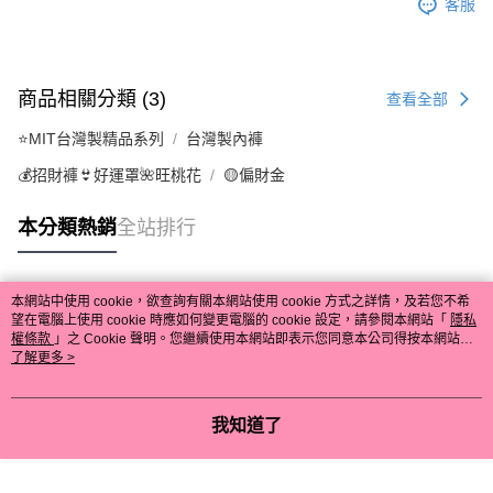
客服
商品相關分類 (3)
查看全部
⭐MIT台灣製精品系列
台灣製內褲
💰招財褲👙好運罩🌺旺桃花
🟡偏財金
本分類熱銷
全站排行
本網站中使用 cookie，欲查詢有關本網站使用 cookie 方式之詳情，及若您不希
熱門標籤
望在電腦上使用 cookie 時應如何變更電腦的 cookie 設定，請參閱本網站「
隱私
權條款
」之 Cookie 聲明。您繼續使用本網站即表示您同意本公司得按本網站使
用條款之 Cookie 聲明使用 cookie。
了解更多 >
我知道了