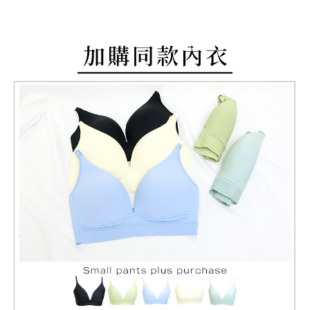
付款後萊爾富取貨
易，需依本服務之必要範圍內提供個人資料，並將交易相關給付款項請求債
每筆NT$80，滿NT$799(含以上)免運費
權轉讓予恩沛科技股份有限公司。
２．關於個人資料處理事宜，請瀏覽以下網址：
https://aftee.tw/terms/#terms3
7-11取貨付款
３．未成年的使用者請事先徵得法定代理人或監護人之同意方可使用
每筆NT$80，滿NT$799(含以上)免運費
「AFTEE先享後付」，若未經同意申辦者引起之損失，本公司不負相關責
任。
付款後7-11取貨
４．使用「AFTEE先享後付」時，將依據個別帳號之用戶狀況，依本公司即
時審查核予不同之上限額度；若仍有額度不足之情形，本公司將視審查結果
每筆NT$80，滿NT$799(含以上)免運費
請求用戶進行身份認證。
５．嚴禁一人註冊多個帳號或使用他人資訊註冊。若發現惡意使用之情形，
7-11取貨(快速到店)
恩沛科技股份有限公司將有權停止該用戶之使用額度並採取法律行動。
每筆NT$90
宅配/離島不配送
每筆NT$80，滿NT$890(含以上)免運費
黑貓貨到付款
每筆NT$120
國家/地區配送
查看運費