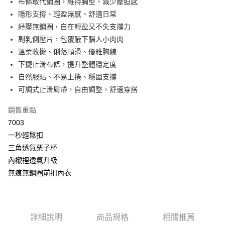
布條取代鋼圈，維持胸型、減少壓迫感
2.付款方式選擇「大哥付你分期」，訂單成立後會自動跳轉到大哥付的交易
相關說明
流程，驗證手機門號後，選擇欲分期的期數、繳款截止日，確認付款後即完
隱形支撐、輕盈無感、舒適日常
【關於「AFTEE先享後付」】
成交易。
Hami Point
AFTEE先享後付是「在收到商品之後才付款」的支付方式。 讓您購物簡單
紓壓無鋼圈，自在輕盈又不失支撐力
3.實際核准額度、可分期數及費用金額請依後續交易確認頁面所載為準。
便利好安心！
相關說明
4.訂單成立30分鐘內，如未前往確認交易或遇審核未通過，訂單將自動取
副乳側壓片，包覆腋下腦人小肉肉
１．簡單：不需註冊會員、不需綁卡、不需儲值。
「Hami Point」為中華電信所提供之點數服務，可於會員專區綁定中華電信
消。如遇「轉專審核」未通過狀況，表示未達大哥付你分期系統評分，恕無
２．便利：只要手機號碼，簡訊認證，即可結帳。
溫柔收攏、俐落順滑、優雅胸線
ATM付款
會員帳號後，即可在購物車使用 Hami Point 折抵消費金額 (1點等於1元)。
法說明評估內容。
３．安心：先確認商品／服務後，再付款。
下擺止滑布條，提升整體穩定度
【繳款方式說明】
貨到付款
1.分期款項不併入電信帳單，「大哥付你分期」於每月結算日後寄送繳費提
自然服貼、不易上捲、穩固支撐
【「AFTEE先享後付」結帳流程】
醒簡訊。
１．於結帳方式選擇「AFTEE先享後付」後，將跳轉至「AFTEE先享後付」
可調式止滑肩帶，自由調整，舒適穿搭
2.透過簡訊連結打開帳單後，可選擇「超商條碼／台灣大直營門市／銀行轉
結帳頁面，進行簡訊認證並確認金額後，即可完成結帳。
運送方式
帳／街口支付／iPASS MONEY」等通路繳費。
２．訂單成立數日內，您將收到繳費通知簡訊。
銷售重點
全家取貨付款
３．收到繳費通知簡訊後14天內，點擊此簡訊中的連結，可透過四大超商／
【注意事項】
7003
ATM／網路銀行／等多元方式進行付款，方視為交易完成。
每筆NT$80，滿NT$499(含以上)免運費
1.本服務係由「台灣大哥大股份有限公司」（以下簡稱本公司）所提供，讓
※ 請注意：結帳手續完成當下不需立刻繳費，但若您需要取消訂單，請聯絡
一秒輕鬆扣
用戶於交易時，得透過本服務購買商品或服務，並由商店將買賣／分期付款
購買商品的店家。未經商家同意取消之訂單仍視為有效，需透過AFTEE先享
付款後全家取貨
買賣價金債權讓與本公司後，依約使用本公司帳單繳交帳款。
三角透氣栗子杯
後付繳納相關費用。
2.基於同意付款使用「大哥付你分期」之契約關係目的，商店將以您的個人
每筆NT$80，滿NT$499(含以上)免運費
內襯裡透氣升級
※ 交易是否成功請以「AFTEE先享後付 」之結帳頁面顯示為準，若有關於
資料（包含姓名、電話或地址）提供予台灣大哥大進項蒐集、處理及利用，
是否繳費成功／繳費後需取消欲退款等相關疑問，請聯繫「AFTEE先享後付
無痕無鋼圈前扣內衣
由本公司與您本人進行分期帳單所需資料之確認、核對及更正。
萊爾富取貨付款
客戶支援中心」
https://netprotections.freshdesk.com/support/home
3.完整用戶服務條款，請詳閱以下連結：
https://oppay.tw/userRule
每筆NT$80，滿NT$799(含以上)免運費
【注意事項】
１．透過由恩沛科技股份有限公司提供之「AFTEE先享後付」服務完成之交
付款後萊爾富取貨
易，需依本服務之必要範圍內提供個人資料，並將交易相關給付款項請求債
詳細說明
商品規格
相關推薦
每筆NT$80，滿NT$799(含以上)免運費
權轉讓予恩沛科技股份有限公司。