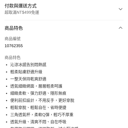
付款與運送方式
超取滿NT$499免運
付款方式
商品特色
信用卡一次付款
商品編號
超商取貨付款
10762355
LINE Pay
商品特色
Apple Pay
沁涼冰感告別悶熱感
輕柔貼膚舒適升級
街口支付
一整天保持乾爽舒適
悠遊付
透氣細緻網面，層層輕柔呵護
細緻柔軟、彈力舒適、隱形無痕
全盈+PAY
便利前扣設計，不用反手，更好穿脫
大哥付你分期
輕鬆穿脫、輕鬆自在、省時便捷
相關說明
三角透氣杯，柔軟Q彈，輕巧不厚重
【大哥付你分期使用說明】
透氣升級、清爽不悶、自在呼吸
AFTEE先享後付
1.本服務由台灣大哥大提供，台灣大哥大用戶可立即使用無須另外申請。