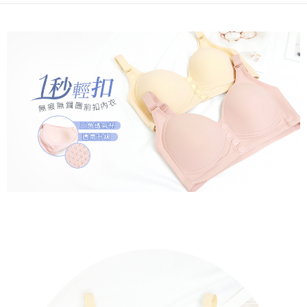
２．關於個人資料處理事宜，請瀏覽以下網址：
https://aftee.tw/terms/#terms3
7-11取貨付款
３．未成年的使用者請事先徵得法定代理人或監護人之同意方可使用
每筆NT$80，滿NT$799(含以上)免運費
「AFTEE先享後付」，若未經同意申辦者引起之損失，本公司不負相關責
任。
付款後7-11取貨
４．使用「AFTEE先享後付」時，將依據個別帳號之用戶狀況，依本公司即
時審查核予不同之上限額度；若仍有額度不足之情形，本公司將視審查結果
每筆NT$80，滿NT$799(含以上)免運費
請求用戶進行身份認證。
５．嚴禁一人註冊多個帳號或使用他人資訊註冊。若發現惡意使用之情形，
7-11取貨(快速到店)
恩沛科技股份有限公司將有權停止該用戶之使用額度並採取法律行動。
每筆NT$90
宅配/離島不配送
每筆NT$80，滿NT$890(含以上)免運費
黑貓貨到付款
每筆NT$120
國家/地區配送
查看運費