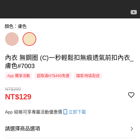
顏色：膚色
內衣 無鋼圈 (C)一秒輕鬆扣無痕透氣前扣內衣_
膚色#7003
App 獨享活動
超取滿NT$499免運
國家/地區配送
NT$200
NT$129
App 結帳可享專屬活動優惠價
立即下載
請選擇商品選項