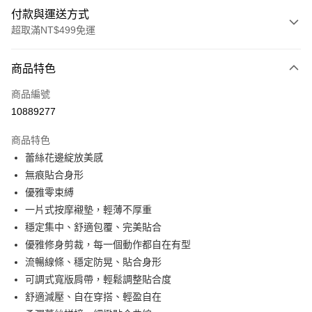
付款與運送方式
超取滿NT$499免運
付款方式
商品特色
信用卡一次付款
商品編號
超商取貨付款
10889277
LINE Pay
商品特色
Apple Pay
蕾絲花邊綻放美感
無痕貼合身形
街口支付
優雅零束縛
悠遊付
一片式按摩襯墊，輕薄不厚重
穩定集中、舒適包覆、完美貼合
全盈+PAY
優雅修身剪裁，每一個動作都自在有型
大哥付你分期
流暢線條、穩定防晃、貼合身形
相關說明
可調式寬版肩帶，輕鬆調整貼合度
【大哥付你分期使用說明】
舒適減壓、自在穿搭、輕盈自在
AFTEE先享後付
1.本服務由台灣大哥大提供，台灣大哥大用戶可立即使用無須另外申請。