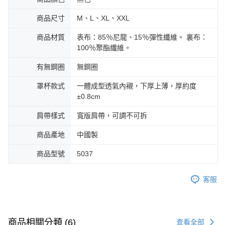
商品尺寸
M、L、XL、XXL
商品材質
表布：85％尼龍、15％彈性纖維。 裏布：
100％聚酯纖維。
有無鋼圈
無鋼圈
罩杯款式
一體成型透氣內襯，下厚上薄，厚約度
±0.8cm
肩帶樣式
寬版肩帶，可調不可拆
商品產地
中國製
商品型號
5037
客服
商品相關分類 (6)
查看全部