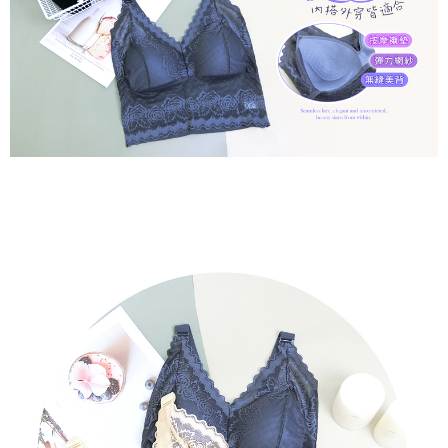
２．關於個人資料處理事宜，請瀏覽以下網址：
https://aftee.tw/terms/#terms3
7-11取貨付款
３．未成年的使用者請事先徵得法定代理人或監護人之同意方可使用
每筆NT$80，滿NT$799(含以上)免運費
「AFTEE先享後付」，若未經同意申辦者引起之損失，本公司不負相關責
任。
付款後7-11取貨
４．使用「AFTEE先享後付」時，將依據個別帳號之用戶狀況，依本公司即
時審查核予不同之上限額度；若仍有額度不足之情形，本公司將視審查結果
每筆NT$80，滿NT$799(含以上)免運費
請求用戶進行身份認證。
５．嚴禁一人註冊多個帳號或使用他人資訊註冊。若發現惡意使用之情形，
7-11取貨(快速到店)
恩沛科技股份有限公司將有權停止該用戶之使用額度並採取法律行動。
每筆NT$90
宅配/離島不配送
每筆NT$80，滿NT$890(含以上)免運費
黑貓貨到付款
每筆NT$120
國家/地區配送
查看運費