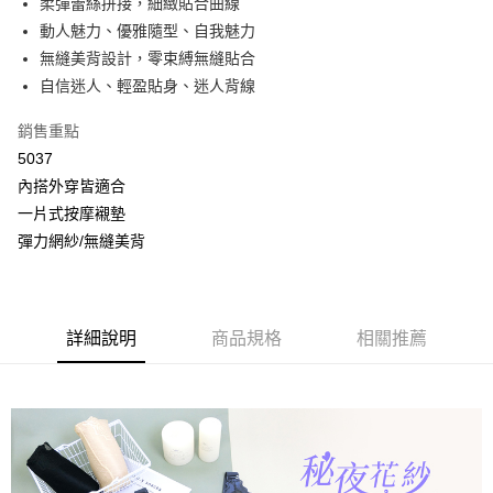
柔彈蕾絲拼接，細緻貼合曲線
2.付款方式選擇「大哥付你分期」，訂單成立後會自動跳轉到大哥付的交易
相關說明
流程，驗證手機門號後，選擇欲分期的期數、繳款截止日，確認付款後即完
動人魅力、優雅隨型、自我魅力
【關於「AFTEE先享後付」】
成交易。
Hami Point
AFTEE先享後付是「在收到商品之後才付款」的支付方式。 讓您購物簡單
無縫美背設計，零束縛無縫貼合
3.實際核准額度、可分期數及費用金額請依後續交易確認頁面所載為準。
便利好安心！
相關說明
4.訂單成立30分鐘內，如未前往確認交易或遇審核未通過，訂單將自動取
自信迷人、輕盈貼身、迷人背線
１．簡單：不需註冊會員、不需綁卡、不需儲值。
「Hami Point」為中華電信所提供之點數服務，可於會員專區綁定中華電信
消。如遇「轉專審核」未通過狀況，表示未達大哥付你分期系統評分，恕無
２．便利：只要手機號碼，簡訊認證，即可結帳。
ATM付款
會員帳號後，即可在購物車使用 Hami Point 折抵消費金額 (1點等於1元)。
法說明評估內容。
銷售重點
３．安心：先確認商品／服務後，再付款。
【繳款方式說明】
貨到付款
5037
1.分期款項不併入電信帳單，「大哥付你分期」於每月結算日後寄送繳費提
【「AFTEE先享後付」結帳流程】
醒簡訊。
內搭外穿皆適合
１．於結帳方式選擇「AFTEE先享後付」後，將跳轉至「AFTEE先享後付」
2.透過簡訊連結打開帳單後，可選擇「超商條碼／台灣大直營門市／銀行轉
結帳頁面，進行簡訊認證並確認金額後，即可完成結帳。
運送方式
一片式按摩襯墊
帳／街口支付／iPASS MONEY」等通路繳費。
２．訂單成立數日內，您將收到繳費通知簡訊。
彈力網紗/無縫美背
全家取貨付款
３．收到繳費通知簡訊後14天內，點擊此簡訊中的連結，可透過四大超商／
【注意事項】
ATM／網路銀行／等多元方式進行付款，方視為交易完成。
每筆NT$80，滿NT$499(含以上)免運費
1.本服務係由「台灣大哥大股份有限公司」（以下簡稱本公司）所提供，讓
※ 請注意：結帳手續完成當下不需立刻繳費，但若您需要取消訂單，請聯絡
用戶於交易時，得透過本服務購買商品或服務，並由商店將買賣／分期付款
購買商品的店家。未經商家同意取消之訂單仍視為有效，需透過AFTEE先享
付款後全家取貨
買賣價金債權讓與本公司後，依約使用本公司帳單繳交帳款。
後付繳納相關費用。
詳細說明
商品規格
相關推薦
2.基於同意付款使用「大哥付你分期」之契約關係目的，商店將以您的個人
每筆NT$80，滿NT$499(含以上)免運費
※ 交易是否成功請以「AFTEE先享後付 」之結帳頁面顯示為準，若有關於
資料（包含姓名、電話或地址）提供予台灣大哥大進項蒐集、處理及利用，
是否繳費成功／繳費後需取消欲退款等相關疑問，請聯繫「AFTEE先享後付
由本公司與您本人進行分期帳單所需資料之確認、核對及更正。
萊爾富取貨付款
客戶支援中心」
https://netprotections.freshdesk.com/support/home
3.完整用戶服務條款，請詳閱以下連結：
https://oppay.tw/userRule
每筆NT$80，滿NT$799(含以上)免運費
【注意事項】
１．透過由恩沛科技股份有限公司提供之「AFTEE先享後付」服務完成之交
付款後萊爾富取貨
易，需依本服務之必要範圍內提供個人資料，並將交易相關給付款項請求債
每筆NT$80，滿NT$799(含以上)免運費
權轉讓予恩沛科技股份有限公司。