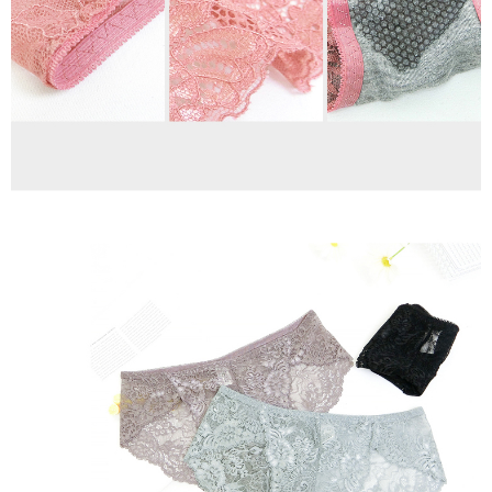
Mobile / Pemindahan bank / Pembayaran J街口 / iPASS MONEY" dan
saluran lain.
【Nota Penting】
1. Perkhidmatan ini disediakan oleh "Taiwan Mobile Co., Ltd." untuk
membolehkan pengguna membeli produk atau perkhidmatan melalui
perkhidmatan ini semasa transaksi, dan kedai akan menyerahkan hak
tuntutan harga jual/beli ansuran kepada syarikat ini untuk membayar bil
menggunakan bil syarikat ini.
2. Berdasarkan tujuan kontrak persetujuan pembayaran menggunakan
"Pembayaran Ansuran Gogo", kedai akan memberikan maklumat peribadi
anda (termasuk nama, telefon atau alamat) kepada Taiwan Mobile untuk
pengumpulan, pemprosesan dan penggunaan, untuk pengesahan,
semakan dan pembetulan data yang diperlukan untuk bil ansuran oleh
Taiwan Mobile.
3. Sila baca syarat perkhidmatan pengguna secara lengkap melalui
pautan berikut: https://oppay.tw/userRule