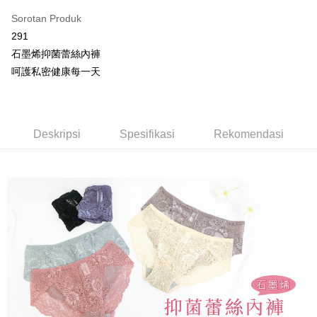
pengguna Taiwan Mobile tanpa memerlukan permohonan tambahan.
Pertama, Mengenai Perkhidmatan AFTEE Beli Sekarang Bayar Kemudian
Hami Point
Sorotan Produk
1. Dengan memilih AFTEE sebagai kaedah pembayaran, mesej
Jika anda memilih OP Pay Later sebagai kaedah pembayaran, sistem
pengesahan AFTEE akan muncul.
Deskripsi
291
akan mengarahkan anda secara automatik ke proses transaksi OP Pay
2. Anda boleh meneruskan pembayaran selepas pengesahan SMS.
「Hami Point」為中華電信所提供之點數服務，可於會員專區綁定中華電信
Later selepas pesanan dibuat. Anda perlu mengesahkan nombor telefon
石墨烯抑菌蕾絲內褲
3. Tiada bayaran diperlukan apabila pesanan disahkan. Produk akan
Pemindahan ATM
會員帳號後，即可在購物車使用 Hami Point 折抵消費金額 (1點等於1元)。
mudah alih anda, memilih bilangan ansuran, dan menetapkan tarikh
dihantar ke alamat yang ditetapkan.
呵護私密健康每一天
akhir pembayaran. Transaksi akan dianggap selesai setelah pembayaran
4. Setelah pesanan disahkan, anda akan menerima SMS pembayaran
Tunai semasa Penghantaran
disahkan.
manakala ahli aplikasi akan menerima pemberitahuan tolak aplikasi
AFTEE.
Had kredit yang diluluskan, tempoh ansuran yang tersedia, dan yuran
Pilihan Penghantaran
5. Tiada bayaran diperlukan apabila anda menerima produk. Sila buat
yang dikenakan adalah tertakluk kepada maklumat yang dinyatakan
pembayaran di empat kedai serbaneka utama, ATM atau perbankan
Deskripsi
Spesifikasi
Rekomendasi
pada halaman pengesahan transaksi seterusnya.
全家取貨付款
dalam talian dengan SMS pembayaran atau pemberitahuan tolak aplikasi
AFTEE.
NT$80/pesanan | Penghantaran percuma untuk pesanan
Jika transaksi tidak disahkan dalam masa 30 minit selepas pesanan
NT$499 atau lebih
dibuat, atau jika permohonan gagal dalam proses semakan, pesanan
Sila ambil perhatian bahawa tempoh pembayaran adalah 14 hari. Walau
akan dibatalkan secara automatik. Jika permohonan gagal pada
bagaimanapun, bagi mereka yang telah memuat turun Aplikasi AFTEE
付款後全家取貨
peringkat "semakan manual", ini bermakna kriteria pemarkahan sistem
dan mendaftar sebagai ahli AFTEE boleh menikmati tempoh pembayaran
tidak dipenuhi; butiran penilaian khusus tidak akan didedahkan.
sehingga 45 hari.
NT$80/pesanan | Penghantaran percuma untuk pesanan
NT$499 atau lebih
[Arahan Pembayaran]
Tempoh pembayaran dikira dari masa kedai meminta pembayaran anda,
ditambah dengan bilangan hari yang boleh dilanjutkan oleh AFTEE. Anda
萊爾富取貨付款
Pembayaran ansuran melalui OP Pay Later akan dibilkan secara
boleh melanjutkan tempoh pembayaran anda sebelum anda menerima
berasingan dan tidak termasuk dalam bil telekom anda. SMS peringatan
NT$80/pesanan | Penghantaran percuma untuk pesanan
pesanan. Walau bagaimanapun, tiada jaminan bahawa anda boleh
pembayaran akan dihantar selepas kitaran bil bulanan.
menerima pesanan anda semasa tempoh pembayaran (cth.: produk
NT$799 atau lebih
prapesanan atau produk yang mungkin mengambil masa yang lebih