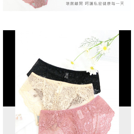
Selepas mengakses bil melalui pautan dalam SMS, anda boleh
lama untuk dihantar). Oleh itu, anda dikehendaki membuat pembayaran
付款後萊爾富取貨
menyelesaikan pembayaran anda melalui salah satu saluran berikut: kod
kepada AFTEE dalam tempoh sama ada anda menerima pesanan.
bar kedai serbaneka, kedai runcit Taiwan Mobile, pemindahan bank,
NT$80/pesanan | Penghantaran percuma untuk pesanan
JKOPay, atau iPASS MONEY.
Kedua, Sekatan Pembayaran
NT$799 atau lebih
1. Jumlah yang diperakui untuk pengguna kali pertama boleh sehingga
[Nota Penting]
NT$10,000. Amaun diperakui sebenar yang diluluskan akan berdasarkan
7-11取貨付款
keputusan pensijilan dan semakan oleh AFTEE.
Perkhidmatan ini disediakan oleh Taiwan Mobile Co., Ltd. (“Syarikat”),
NT$80/pesanan | Penghantaran percuma untuk pesanan
2. Amaun perbelanjaan minimum mestilah lebih besar daripada NT$20.
yang membolehkan pelanggan membeli barangan atau perkhidmatan
3. Pada masa ini hanya tersedia untuk ahli Taiwan.
NT$799 atau lebih
melalui perkhidmatan ini pada masa transaksi. Hasil daripada pembelian
atau pembayaran ansuran akan dipindahkan oleh peniaga kepada
Ketiga, Syarat Perkhidmatan
付款後7-11取貨
Syarikat, dan pelanggan hendaklah membuat pembayaran mengikut
Perkhidmatan AFTEE Beli Sekarang Bayar Kemudian disediakan oleh NP
perjanjian menggunakan sistem bil Syarikat.
NT$80/pesanan | Penghantaran percuma untuk pesanan
Taiwan, Inc. dan AFTEE akan membuat bil kepada pengguna. AFTEE
akan menggunakan data peribadi yang dikumpul (termasuk nama
NT$799 atau lebih
Untuk memenuhi hubungan kontrak yang terjalin melalui persetujuan
pembeli, no. telefon, nama penerima, no. telefon, alamat penerima) untuk
penggunaan OP Pay Later, peniaga akan memberikan maklumat peribadi
penggunaan perkhidmatan. Sila rujuk kepada "Penyata Pengumpulan
7-11取貨(快速到店)
anda (termasuk nama, nombor telefon, atau alamat) kepada Syarikat bagi
Data Peribadi, Pemprosesan, Penggunaan"
tujuan pengumpulan, pemprosesan dan penggunaan data yang
NT$90/pesanan
(https://aftee.tw/privacypolicy/
) untuk maklumat lanjut.
diperlukan untuk pengebilan ansuran, termasuk pengesahan,
pengesahan semula dan pembetulan.
宅配/離島不配送
Jumlah yang diperakui untuk pengguna kali pertama yang lulus
kelulusan boleh sehingga NT$10,000. Jika pengguna tidak membuat
NT$80/pesanan | Penghantaran percuma untuk pesanan
Untuk terma perkhidmatan penuh, sila rujuk pautan berikut:
pembayaran dalam tempoh tersebut, yuran pembayaran lewat sebanyak
https://oppay.tw/userRule
" target="_blank" class="link revert-
NT$890 atau lebih
20% setahun akan dikenakan. Pengguna bawah umur dikehendaki
style">https://oppay.tw/userRule
mendapatkan kebenaran daripada ibu bapa atau penjaga yang sah
黑貓貨到付款
untuk menggunakan AFTEE.