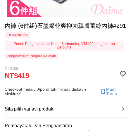
內褲 (6件組)石墨烯乾爽抑菌親膚蕾絲內褲#291
Eksklusif App
Penuh Pengambilan di Kedai Serbaneka, NT$499 penghataran
percuma
Penghantaran Negara/Wilayah
NT$838
NT$419
Checkout melalui App untuk nikmati diskaun
Muat
eksklusif.
Turun
Sila pilih variasi produk.
Pembayaran Dan Penghantaran