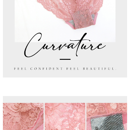
【Panduan Penggunaan Pembayaran Ansuran Gogo】
NT$120/pesanan
1. Perkhidmatan ini disediakan oleh Taiwan Mobile, pengguna telefon
Sila hubungi NP Taiwan Inc. di
cs_tw@netprotections.co.jp
jika anda
mudah alih boleh segera menggunakan tanpa perlu memohon lagi.
mempunyai sebarang kebimbangan mengenai pemprosesan dan
國家/地區配送
Kadar Penghantaran
(Hanya untuk nombor langganan peribadi, tidak terbuka untuk syarikat
penggunaan pada data peribadi. Jika anda tidak bersetuju dengan data
dan kad prabayar)
peribadi yang disenaraikan seperti di atas akan dikumpul dan digunakan
2. Pilihan kaedah pembayaran "Pembayaran Ansuran Gogo", selepas
oleh AFTEE, sila jangan gunakan perkhidmatan ini.
pesanan ditubuhkan, akan secara automatik dialihkan ke proses
transaksi Gogo, selepas pengesahan nombor telefon, pilih bilangan
ansuran yang diingini, tarikh akhir pembayaran, dan setelah
mengesahkan pembayaran, transaksi akan selesai.
3. Jumlah kelulusan sebenar, bilangan ansuran dan jumlah bayaran
adalah berdasarkan halaman pengesahan transaksi seterusnya.
4. Dalam masa 30 minit selepas pesanan ditubuhkan, jika tidak pergi
untuk mengesahkan transaksi atau jika tidak lulus semakan, pesanan
akan dibatalkan secara automatik. Jika terdapat situasi "pindah untuk
semakan khusus" yang tidak lulus, ini menunjukkan bahawa sistem
penilaian tidak mencukupi, tiada penjelasan mengenai kandungan
penilaian boleh diberikan.
【Penerangan Kaedah Pembayaran】
1. Pembayaran ansuran tidak digabungkan dalam bil telekomunikasi,
"Pembayaran Ansuran Gogo" akan menghantar SMS peringatan
pembayaran selepas tarikh penyelesaian bulanan.
2. Melalui pautan SMS untuk membuka bil, anda boleh memilih untuk
membayar melalui "Kod bar kedai serbaneka / Kedai rasmi Taiwan