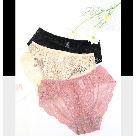
每笔NT$80，满NT$799(含以上)免运费
若款項超過繳費期限，將根據當次的金額加收年利率 16% 的逾期滯納金。
7-11取貨(快速到店)
未成年的使用者，請事先徵得法定代理人或監護人之同意方可使用
每笔NT$90
AFTEE。
宅配/離島不配送
若您對於個人資料之處理、利用有任何疑問，或欲行使相關法律權利，請聯
繫恩沛科技股份有限公司。若您不同意我們將上開所示之個人資料，連同必
每笔NT$80，满NT$890(含以上)免运费
要之購買訂單資訊提供予 AFTEE ，或讓 AFTEE 蒐集處理利用您的個人資
料，請勿選用本服務。
黑貓貨到付款
每笔NT$120
國家/地區配送
查看运费