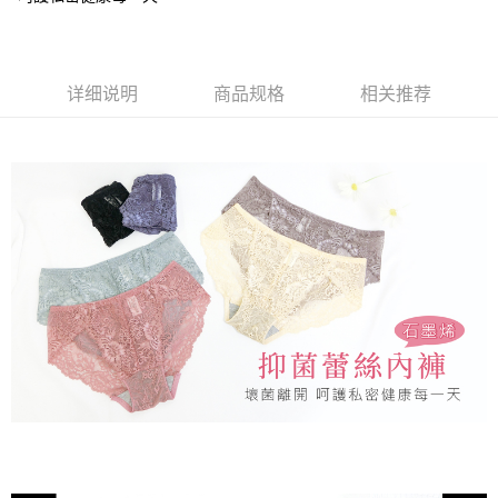
元）。
容。
AFTEE APP推播通知。
货到付款
【缴款方式说明】
5. 收到商品當下無需繳費，確認無誤後，請再利用繳費通知簡訊或AFTEE
1. 分期款项不并入电信账单，“大哥付你分期”于每月结算日后寄送缴费提醒
APP於四大便利商店‧ATM/網銀等方式進行付款。
短信。
运送方式
2. 通过短信链接打开账单后，可选择 “超商条码／台湾大直营门市／银行转
详细说明
商品规格
相关推荐
請留意繳費期限為 14 天。唯有下載 AFTEE App 成為 AFTEE 會員者方能享
账／街口支付／iPASS MONEY”等通路缴费。
全家取貨付款
有最長 45 天內付款之服務。
每笔NT$80，满NT$499(含以上)免运费
【注意事项】
繳費期限，為商家向您請款的時間，再加上使用AFTEE可延長的天數所計算
1. 本服务系由 “台湾大哥大股份有限公司”所提供，让用户于交易时，得通过
出。使用AFTEE下訂可以延長您收到商品前的繳費天數，但無法保證一定能
付款後全家取貨
本服务购买商品或服务，并由商店将买卖／分期付款买卖价金债权让与本公
夠在期限內收到商品(例如:預購商品或預計到貨時間較長者)。因此無論收到
司后，依约使用本公司账单缴交账款。
每笔NT$80，满NT$499(含以上)免运费
商品與否，仍需要請您在AFTEE規定的時間內完成繳費。
2. 基于同意付款使用 “大哥付你分期”之契约关系目的，商店将以您的个人资
料（包含姓名、电话或地址）提供予台湾大哥大进项收集、处理及利用，由
萊爾富取貨付款
二、付款限制
台湾大哥大与本人进行分期账单所需资料之确认、核对及更正。
1. 初次使用 AFTEE 時，將依認證結果及本公司審查結果，核予每個人不同
每笔NT$80，满NT$799(含以上)免运费
3. 完整用户服务条款，请详阅以下链接：
https://oppay.tw/userRule
之上限額度
2. 結帳金額須大於NT$30
付款後萊爾富取貨
3. 目前僅支援台灣會員
每笔NT$80，满NT$799(含以上)免运费
三、聲明條款
「AFTEE先享後付」(下稱本服務)乃由恩沛科技股份有限公司(下稱 AFTEE )
7-11取貨付款
所提供，並由 AFTEE 向您收取款項。因使用本服務所須提供之個人資料(包
每笔NT$80，满NT$799(含以上)免运费
含但不限於訂購人姓名、電話，收件人姓名、電話、收件地址)，將交付予
AFTEE 於本服務必要服務範圍內運用。關於 AFTEE 對於個人資料之蒐集、
付款後7-11取貨
處理、利用，詳參 AFTEE 官網之『個人資料蒐集、處理及利用告知聲明』
（
https://aftee.tw/privacypolicy/
）。