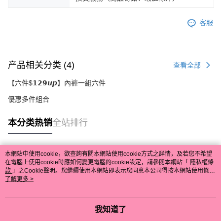
客服
产品相关分类 (4)
查看全部
【六件$𝟭𝟮𝟵𝙪𝙥】內褲一組六件
優惠多件組合
本分类热销
全站排行
本網站中使用cookie，欲查詢有關本網站使用cookie方式之詳情，及若您不希望
热门标签
在電腦上使用cookie時應如何變更電腦的cookie設定，請參閱本網站「
隱私權條
款
」之Cookie聲明。您繼續使用本網站即表示您同意本公司得按本網站使用條款
之Cookie聲明使用cookie。
了解更多 >
我知道了