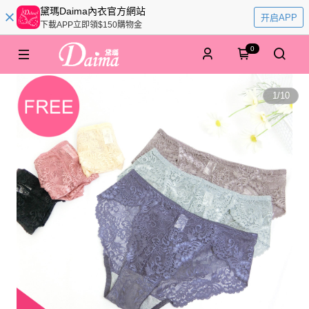
黛瑪Daima內衣官方網站
开启APP
下載APP立即領$150購物金
0
1
/
10