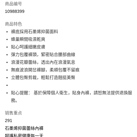
商品编号
超商取货付款
10988399
LINE Pay
商品特色
Apple Pay
褲底採用石墨烯抑菌面料
蜂巢瞬間吸濕乾爽
街口支付
貼心呵護細嫩皮膚
悠遊付
彈力包覆褲頭，緊密貼合腰部曲線
浪漫花瓣蕾絲，透出內在浪漫氣息
Plus PAY
無痕波浪開岔褲腳，柔順包覆不留痕
大哥付你分期
立體包臀剪裁，輕鬆打造翹挺美臀
相关说明
【大哥付你分期使用说明】
貼心提醒： 基於保障個人衛生，貼身內褲，請恕無法提供退換服
AFTEE先享后付
1. 本服务由台湾大哥大提供，电信用户可立即使用无须另外申请。（限个人
務。
月租型门号，不开放公司户及预付卡使用）
相关说明
2. 付款方式选择 “大哥付你分期”，订单成立后会自动跳转到大哥付的交易流
一、關於 AFTEE先享後付
程，验证手机门号后，选择欲分期的期数、缴款截止日，确认付款后即完成
销售重点
Hami Point
1. 於付款方式選擇AFTEE先享後付，將跳出AFTEE先享後付手機驗證視
交易。
窗。
291
相关说明
3. 实际核准额度、可分期数及费用金额请依后续交易确认页面所载为准。
2. 進行簡訊驗證之後，即可完成結帳手續。
「Hami Point」为中华电信所提供之积分服务，可于会员专区绑定中华电信
石墨烯抑菌蕾絲內褲
4. 订单成立30分钟内，如未前往确认交易或遇审核未通过，订单将自动取
3. 訂單確認後不需事先繳費，商品會配送至您的指定地址。
ATM付款
会员账号后，即可在购物车使用 Hami Point 折抵消费金额（1点等于1
消。如遇 “转专审核”未通过状况，表示未达系统评分，恕无法说明评估内
呵護私密健康每一天
4. 下訂完成後，您的手機會收到一封繳費通知簡訊，APP會員則會收到