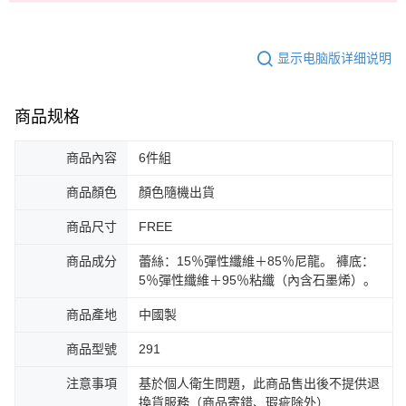
显示电脑版详细说明
商品规格
商品內容
6件組
商品顏色
顏色隨機出貨
商品尺寸
FREE
商品成分
蕾絲：15％彈性纖維＋85％尼龍。 褲底：
5％彈性纖維＋95％粘纖（內含石墨烯）。
商品產地
中國製
商品型號
291
注意事項
基於個人衛生問題，此商品售出後不提供退
換貨服務（商品寄錯、瑕疵除外）