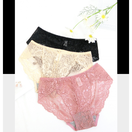
每筆NT$80，滿NT$799(含以上)免運費
請求用戶進行身份認證。
５．嚴禁一人註冊多個帳號或使用他人資訊註冊。若發現惡意使用之情形，
7-11取貨(快速到店)
恩沛科技股份有限公司將有權停止該用戶之使用額度並採取法律行動。
每筆NT$90
宅配/離島不配送
每筆NT$80，滿NT$890(含以上)免運費
黑貓貨到付款
每筆NT$120
國家/地區配送
查看運費