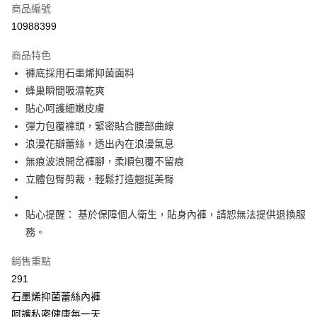
商品編號
超商取貨付款
10988399
LINE Pay
商品特色
Apple Pay
褲底採用石墨烯抑菌面料
蜂巢瞬間吸濕乾爽
街口支付
貼心呵護細嫩皮膚
悠遊付
彈力包覆褲頭，緊密貼合腰部曲線
浪漫花瓣蕾絲，透出內在浪漫氣息
全盈+PAY
無痕波浪開岔褲腳，柔順包覆不留痕
大哥付你分期
立體包臀剪裁，輕鬆打造翹挺美臀
相關說明
【大哥付你分期使用說明】
貼心提醒： 基於保障個人衛生，貼身內褲，請恕無法提供退換服
AFTEE先享後付
1.本服務由台灣大哥大提供，台灣大哥大用戶可立即使用無須另外申請。
務。
2.付款方式選擇「大哥付你分期」，訂單成立後會自動跳轉到大哥付的交易
相關說明
流程，驗證手機門號後，選擇欲分期的期數、繳款截止日，確認付款後即完
【關於「AFTEE先享後付」】
成交易。
銷售重點
Hami Point
AFTEE先享後付是「在收到商品之後才付款」的支付方式。 讓您購物簡單
3.實際核准額度、可分期數及費用金額請依後續交易確認頁面所載為準。
便利好安心！
291
相關說明
4.訂單成立30分鐘內，如未前往確認交易或遇審核未通過，訂單將自動取
１．簡單：不需註冊會員、不需綁卡、不需儲值。
「Hami Point」為中華電信所提供之點數服務，可於會員專區綁定中華電信
石墨烯抑菌蕾絲內褲
消。如遇「轉專審核」未通過狀況，表示未達大哥付你分期系統評分，恕無
２．便利：只要手機號碼，簡訊認證，即可結帳。
ATM付款
會員帳號後，即可在購物車使用 Hami Point 折抵消費金額 (1點等於1元)。
法說明評估內容。
呵護私密健康每一天
３．安心：先確認商品／服務後，再付款。