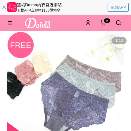
黛瑪Daima內衣官方網站
開啟APP
下載APP立即領$150購物金
0
1
/
10