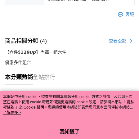
客服
商品相關分類 (4)
查看全部
【六件$𝟭𝟮𝟵𝙪𝙥】內褲一組六件
優惠多件組合
本分類熱銷
全站排行
本網站中使用 cookie，欲查詢有關本網站使用 cookie 方式之詳情，及若您不希
熱門標籤
望在電腦上使用 cookie 時應如何變更電腦的 cookie 設定，請參閱本網站「
隱私
權條款
」之 Cookie 聲明。您繼續使用本網站即表示您同意本公司得按本網站使
用條款之 Cookie 聲明使用 cookie。
了解更多 >
我知道了