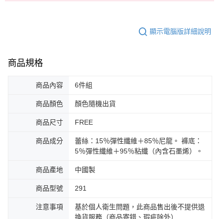
顯示電腦版詳細說明
商品規格
商品內容
6件組
商品顏色
顏色隨機出貨
商品尺寸
FREE
商品成分
蕾絲：15％彈性纖維＋85％尼龍。 褲底：
5％彈性纖維＋95％粘纖（內含石墨烯）。
商品產地
中國製
商品型號
291
注意事項
基於個人衛生問題，此商品售出後不提供退
換貨服務（商品寄錯、瑕疵除外）