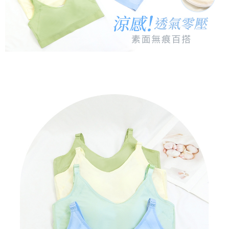
pembayaran dalam tempoh tersebut, yuran pembayaran lewat sebanyak
https://oppay.tw/userRule
" target="_blank" class="link revert-
NT$890 atau lebih
20% setahun akan dikenakan. Pengguna bawah umur dikehendaki
style">https://oppay.tw/userRule
mendapatkan kebenaran daripada ibu bapa atau penjaga yang sah
黑貓貨到付款
untuk menggunakan AFTEE.
【Panduan Penggunaan Pembayaran Ansuran Gogo】
NT$120/pesanan
1. Perkhidmatan ini disediakan oleh Taiwan Mobile, pengguna telefon
Sila hubungi NP Taiwan Inc. di
cs_tw@netprotections.co.jp
jika anda
mudah alih boleh segera menggunakan tanpa perlu memohon lagi.
mempunyai sebarang kebimbangan mengenai pemprosesan dan
國家/地區配送
Kadar Penghantaran
(Hanya untuk nombor langganan peribadi, tidak terbuka untuk syarikat
penggunaan pada data peribadi. Jika anda tidak bersetuju dengan data
dan kad prabayar)
peribadi yang disenaraikan seperti di atas akan dikumpul dan digunakan
2. Pilihan kaedah pembayaran "Pembayaran Ansuran Gogo", selepas
oleh AFTEE, sila jangan gunakan perkhidmatan ini.
pesanan ditubuhkan, akan secara automatik dialihkan ke proses
transaksi Gogo, selepas pengesahan nombor telefon, pilih bilangan
ansuran yang diingini, tarikh akhir pembayaran, dan setelah
mengesahkan pembayaran, transaksi akan selesai.
3. Jumlah kelulusan sebenar, bilangan ansuran dan jumlah bayaran
adalah berdasarkan halaman pengesahan transaksi seterusnya.
4. Dalam masa 30 minit selepas pesanan ditubuhkan, jika tidak pergi
untuk mengesahkan transaksi atau jika tidak lulus semakan, pesanan
akan dibatalkan secara automatik. Jika terdapat situasi "pindah untuk
semakan khusus" yang tidak lulus, ini menunjukkan bahawa sistem
penilaian tidak mencukupi, tiada penjelasan mengenai kandungan
penilaian boleh diberikan.
【Penerangan Kaedah Pembayaran】
1. Pembayaran ansuran tidak digabungkan dalam bil telekomunikasi,
"Pembayaran Ansuran Gogo" akan menghantar SMS peringatan