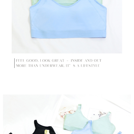
pembayaran selepas tarikh penyelesaian bulanan.
2. Melalui pautan SMS untuk membuka bil, anda boleh memilih untuk
membayar melalui "Kod bar kedai serbaneka / Kedai rasmi Taiwan
Mobile / Pemindahan bank / Pembayaran J街口 / iPASS MONEY" dan
saluran lain.
【Nota Penting】
1. Perkhidmatan ini disediakan oleh "Taiwan Mobile Co., Ltd." untuk
membolehkan pengguna membeli produk atau perkhidmatan melalui
perkhidmatan ini semasa transaksi, dan kedai akan menyerahkan hak
tuntutan harga jual/beli ansuran kepada syarikat ini untuk membayar bil
menggunakan bil syarikat ini.
2. Berdasarkan tujuan kontrak persetujuan pembayaran menggunakan
"Pembayaran Ansuran Gogo", kedai akan memberikan maklumat peribadi
anda (termasuk nama, telefon atau alamat) kepada Taiwan Mobile untuk
pengumpulan, pemprosesan dan penggunaan, untuk pengesahan,
semakan dan pembetulan data yang diperlukan untuk bil ansuran oleh
Taiwan Mobile.
3. Sila baca syarat perkhidmatan pengguna secara lengkap melalui
pautan berikut: https://oppay.tw/userRule