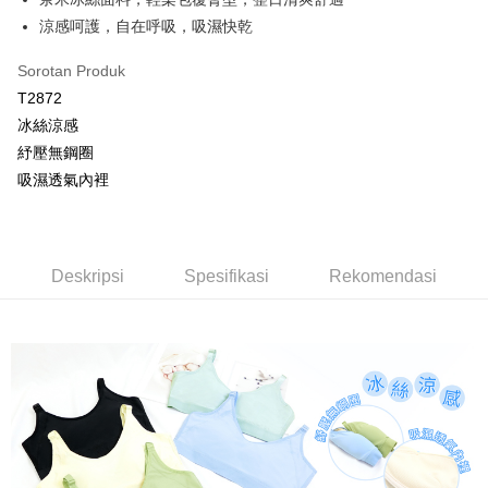
boleh melanjutkan tempoh pembayaran anda sebelum anda menerima
berasingan dan tidak termasuk dalam bil telekom anda. SMS peringatan
NT$80/pesanan | Penghantaran percuma untuk pesanan
pesanan. Walau bagaimanapun, tiada jaminan bahawa anda boleh
涼感呵護，自在呼吸，吸濕快乾
pembayaran akan dihantar selepas kitaran bil bulanan.
menerima pesanan anda semasa tempoh pembayaran (cth.: produk
NT$799 atau lebih
prapesanan atau produk yang mungkin mengambil masa yang lebih
Sorotan Produk
Selepas mengakses bil melalui pautan dalam SMS, anda boleh
lama untuk dihantar). Oleh itu, anda dikehendaki membuat pembayaran
付款後萊爾富取貨
menyelesaikan pembayaran anda melalui salah satu saluran berikut: kod
T2872
kepada AFTEE dalam tempoh sama ada anda menerima pesanan.
bar kedai serbaneka, kedai runcit Taiwan Mobile, pemindahan bank,
NT$80/pesanan | Penghantaran percuma untuk pesanan
冰絲涼感
JKOPay, atau iPASS MONEY.
Kedua, Sekatan Pembayaran
NT$799 atau lebih
紓壓無鋼圈
1. Jumlah yang diperakui untuk pengguna kali pertama boleh sehingga
[Nota Penting]
NT$10,000. Amaun diperakui sebenar yang diluluskan akan berdasarkan
吸濕透氣內裡
7-11取貨付款
keputusan pensijilan dan semakan oleh AFTEE.
Perkhidmatan ini disediakan oleh Taiwan Mobile Co., Ltd. (“Syarikat”),
NT$80/pesanan | Penghantaran percuma untuk pesanan
2. Amaun perbelanjaan minimum mestilah lebih besar daripada NT$20.
yang membolehkan pelanggan membeli barangan atau perkhidmatan
3. Pada masa ini hanya tersedia untuk ahli Taiwan.
NT$799 atau lebih
melalui perkhidmatan ini pada masa transaksi. Hasil daripada pembelian
atau pembayaran ansuran akan dipindahkan oleh peniaga kepada
Ketiga, Syarat Perkhidmatan
Deskripsi
Spesifikasi
Rekomendasi
付款後7-11取貨
Syarikat, dan pelanggan hendaklah membuat pembayaran mengikut
Perkhidmatan AFTEE Beli Sekarang Bayar Kemudian disediakan oleh NP
perjanjian menggunakan sistem bil Syarikat.
NT$80/pesanan | Penghantaran percuma untuk pesanan
Taiwan, Inc. dan AFTEE akan membuat bil kepada pengguna. AFTEE
akan menggunakan data peribadi yang dikumpul (termasuk nama
NT$799 atau lebih
Untuk memenuhi hubungan kontrak yang terjalin melalui persetujuan
pembeli, no. telefon, nama penerima, no. telefon, alamat penerima) untuk
penggunaan OP Pay Later, peniaga akan memberikan maklumat peribadi
penggunaan perkhidmatan. Sila rujuk kepada "Penyata Pengumpulan
7-11取貨(快速到店)
anda (termasuk nama, nombor telefon, atau alamat) kepada Syarikat bagi
Data Peribadi, Pemprosesan, Penggunaan"
tujuan pengumpulan, pemprosesan dan penggunaan data yang
NT$90/pesanan
(https://aftee.tw/privacypolicy/
) untuk maklumat lanjut.
diperlukan untuk pengebilan ansuran, termasuk pengesahan,
pengesahan semula dan pembetulan.
宅配/離島不配送
Jumlah yang diperakui untuk pengguna kali pertama yang lulus
kelulusan boleh sehingga NT$10,000. Jika pengguna tidak membuat
NT$80/pesanan | Penghantaran percuma untuk pesanan
Untuk terma perkhidmatan penuh, sila rujuk pautan berikut: