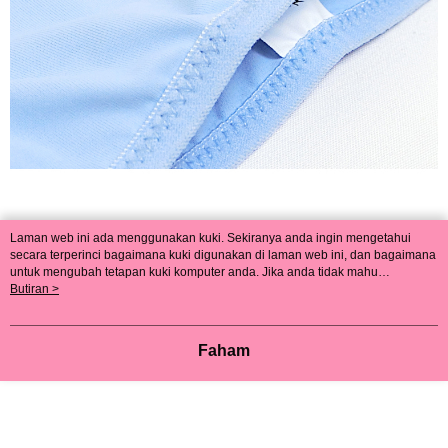
Laman web ini ada menggunakan kuki. Sekiranya anda ingin mengetahui
secara terperinci bagaimana kuki digunakan di laman web ini, dan bagaimana
untuk mengubah tetapan kuki komputer anda. Jika anda tidak mahu
menggunakan kuki di komputer anda, sila rujuk penerangan mengenai kuki.
Butiran >
Dasar Privasi
Laman web ini ada menggunakan kuki. Sekiranya anda ingin
mengetahui secara terperinci bagaimana kuki digunakan di laman web ini,
dan bagaimana untuk mengubah tetapan kuki komputer anda. Jika anda tidak
Faham
mahu menggunakan kuki di komputer anda, sila rujuk penerangan mengenai
kuki.