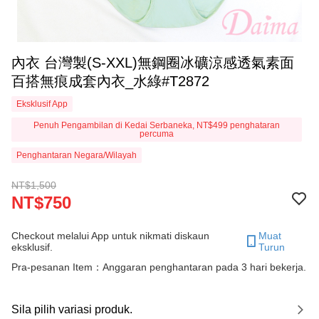
內衣 台灣製(S-XXL)無鋼圈冰礦涼感透氣素面
百搭無痕成套內衣_水綠#T2872
Eksklusif App
Penuh Pengambilan di Kedai Serbaneka, NT$499 penghataran
percuma
Penghantaran Negara/Wilayah
NT$1,500
NT$750
Checkout melalui App untuk nikmati diskaun
Muat
eksklusif.
Turun
Pra-pesanan Item：Anggaran penghantaran pada 3 hari bekerja.
Sila pilih variasi produk.