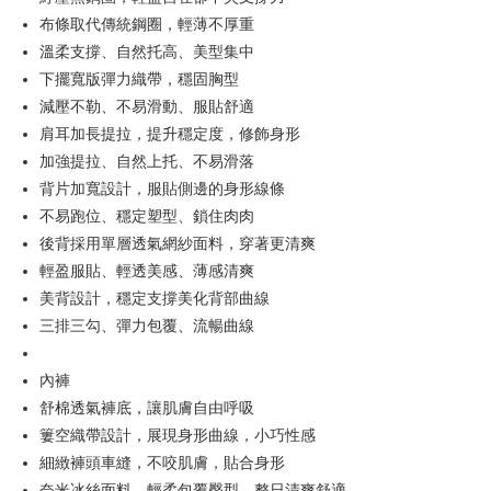
[Terma Penggunaan untuk OP Pay Later]
布條取代傳統鋼圈，輕薄不厚重
AFTEE
Perkhidmatan ini disediakan oleh Taiwan Mobile dan tersedia untuk
溫柔支撐、自然托高、美型集中
Deskripsi
pengguna Taiwan Mobile tanpa memerlukan permohonan tambahan.
Pertama, Mengenai Perkhidmatan AFTEE Beli Sekarang Bayar Kemudian
下擺寬版彈力織帶，穩固胸型
Hami Point
1. Dengan memilih AFTEE sebagai kaedah pembayaran, mesej
減壓不勒、不易滑動、服貼舒適
Jika anda memilih OP Pay Later sebagai kaedah pembayaran, sistem
pengesahan AFTEE akan muncul.
Deskripsi
akan mengarahkan anda secara automatik ke proses transaksi OP Pay
肩耳加長提拉，提升穩定度，修飾身形
2. Anda boleh meneruskan pembayaran selepas pengesahan SMS.
「Hami Point」為中華電信所提供之點數服務，可於會員專區綁定中華電信
Later selepas pesanan dibuat. Anda perlu mengesahkan nombor telefon
3. Tiada bayaran diperlukan apabila pesanan disahkan. Produk akan
Pemindahan ATM
加強提拉、自然上托、不易滑落
會員帳號後，即可在購物車使用 Hami Point 折抵消費金額 (1點等於1元)。
mudah alih anda, memilih bilangan ansuran, dan menetapkan tarikh
dihantar ke alamat yang ditetapkan.
akhir pembayaran. Transaksi akan dianggap selesai setelah pembayaran
背片加寬設計，服貼側邊的身形線條
4. Setelah pesanan disahkan, anda akan menerima SMS pembayaran
Tunai semasa Penghantaran
disahkan.
manakala ahli aplikasi akan menerima pemberitahuan tolak aplikasi
不易跑位、穩定塑型、鎖住肉肉
AFTEE.
後背採用單層透氣網紗面料，穿著更清爽
Had kredit yang diluluskan, tempoh ansuran yang tersedia, dan yuran
Pilihan Penghantaran
5. Tiada bayaran diperlukan apabila anda menerima produk. Sila buat
yang dikenakan adalah tertakluk kepada maklumat yang dinyatakan
輕盈服貼、輕透美感、薄感清爽
pembayaran di empat kedai serbaneka utama, ATM atau perbankan
pada halaman pengesahan transaksi seterusnya.
全家取貨付款
dalam talian dengan SMS pembayaran atau pemberitahuan tolak aplikasi
美背設計，穩定支撐美化背部曲線
AFTEE.
NT$80/pesanan | Penghantaran percuma untuk pesanan
Jika transaksi tidak disahkan dalam masa 30 minit selepas pesanan
三排三勾、彈力包覆、流暢曲線
NT$499 atau lebih
dibuat, atau jika permohonan gagal dalam proses semakan, pesanan
Sila ambil perhatian bahawa tempoh pembayaran adalah 14 hari. Walau
akan dibatalkan secara automatik. Jika permohonan gagal pada
bagaimanapun, bagi mereka yang telah memuat turun Aplikasi AFTEE
內褲
付款後全家取貨
peringkat "semakan manual", ini bermakna kriteria pemarkahan sistem
dan mendaftar sebagai ahli AFTEE boleh menikmati tempoh pembayaran
tidak dipenuhi; butiran penilaian khusus tidak akan didedahkan.
舒棉透氣褲底，讓肌膚自由呼吸
sehingga 45 hari.
NT$80/pesanan | Penghantaran percuma untuk pesanan
簍空織帶設計，展現身形曲線，小巧性感
NT$499 atau lebih
[Arahan Pembayaran]
Tempoh pembayaran dikira dari masa kedai meminta pembayaran anda,
細緻褲頭車縫，不咬肌膚，貼合身形
ditambah dengan bilangan hari yang boleh dilanjutkan oleh AFTEE. Anda
萊爾富取貨付款
Pembayaran ansuran melalui OP Pay Later akan dibilkan secara
奈米冰絲面料，輕柔包覆臀型，整日清爽舒適