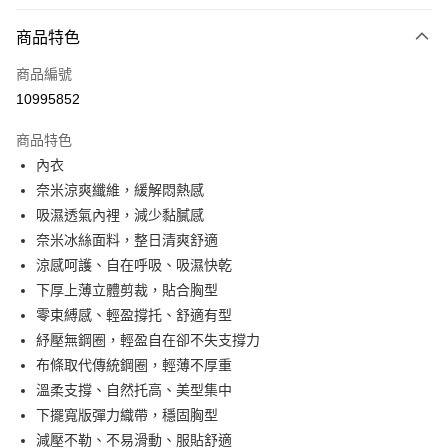
付款方式
商品特色
信用卡一次付款
商品編號
超商取貨付款
10995852
LINE Pay
商品特色
Apple Pay
內衣
奈米涼爽纖維，緩解悶熱感
街口支付
吸濕透氣內裡，減少黏膩感
悠遊付
奈米冰絲面料，整日清爽舒適
涼感呵護、自在呼吸、吸濕快乾
全盈+PAY
下厚上薄立體剪裁，貼合胸型
大哥付你分期
零束縛感、輕盈撐托、舒適有型
相關說明
紓壓無鋼圈，輕盈自在卻不失支撐力
【大哥付你分期使用說明】
布條取代傳統鋼圈，輕薄不厚重
AFTEE先享後付
1.本服務由台灣大哥大提供，台灣大哥大用戶可立即使用無須另外申請。
溫柔支撐、自然托高、美型集中
2.付款方式選擇「大哥付你分期」，訂單成立後會自動跳轉到大哥付的交易
相關說明
流程，驗證手機門號後，選擇欲分期的期數、繳款截止日，確認付款後即完
下擺寬版彈力織帶，穩固胸型
【關於「AFTEE先享後付」】
成交易。
Hami Point
AFTEE先享後付是「在收到商品之後才付款」的支付方式。 讓您購物簡單
減壓不勒、不易滑動、服貼舒適
3.實際核准額度、可分期數及費用金額請依後續交易確認頁面所載為準。