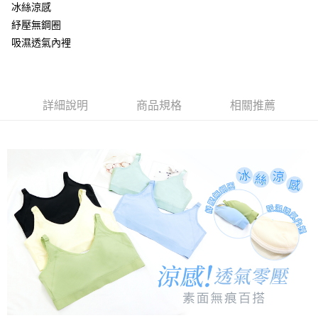
每筆NT$80，滿NT$799(含以上)免運費
「AFTEE先享後付」，若未經同意申辦者引起之損失，本公司不負相關責
冰絲涼感
任。
紓壓無鋼圈
付款後7-11取貨
４．使用「AFTEE先享後付」時，將依據個別帳號之用戶狀況，依本公司即
吸濕透氣內裡
時審查核予不同之上限額度；若仍有額度不足之情形，本公司將視審查結果
每筆NT$80，滿NT$799(含以上)免運費
請求用戶進行身份認證。
５．嚴禁一人註冊多個帳號或使用他人資訊註冊。若發現惡意使用之情形，
7-11取貨(快速到店)
恩沛科技股份有限公司將有權停止該用戶之使用額度並採取法律行動。
每筆NT$90
詳細說明
商品規格
相關推薦
宅配/離島不配送
每筆NT$80，滿NT$890(含以上)免運費
黑貓貨到付款
每筆NT$120
國家/地區配送
查看運費