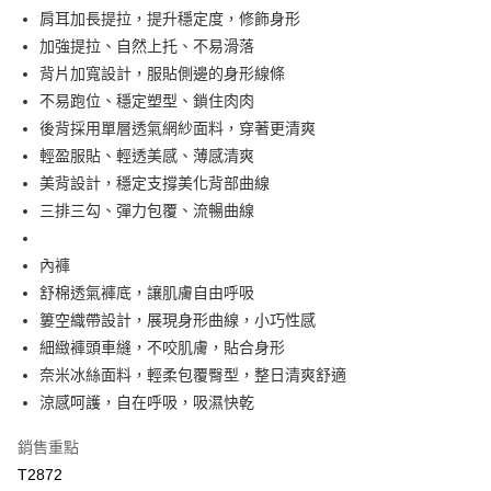
便利好安心！
相關說明
4.訂單成立30分鐘內，如未前往確認交易或遇審核未通過，訂單將自動取
肩耳加長提拉，提升穩定度，修飾身形
１．簡單：不需註冊會員、不需綁卡、不需儲值。
「Hami Point」為中華電信所提供之點數服務，可於會員專區綁定中華電信
消。如遇「轉專審核」未通過狀況，表示未達大哥付你分期系統評分，恕無
２．便利：只要手機號碼，簡訊認證，即可結帳。
加強提拉、自然上托、不易滑落
ATM付款
會員帳號後，即可在購物車使用 Hami Point 折抵消費金額 (1點等於1元)。
法說明評估內容。
３．安心：先確認商品／服務後，再付款。
背片加寬設計，服貼側邊的身形線條
【繳款方式說明】
貨到付款
1.分期款項不併入電信帳單，「大哥付你分期」於每月結算日後寄送繳費提
不易跑位、穩定塑型、鎖住肉肉
【「AFTEE先享後付」結帳流程】
醒簡訊。
１．於結帳方式選擇「AFTEE先享後付」後，將跳轉至「AFTEE先享後付」
後背採用單層透氣網紗面料，穿著更清爽
2.透過簡訊連結打開帳單後，可選擇「超商條碼／台灣大直營門市／銀行轉
結帳頁面，進行簡訊認證並確認金額後，即可完成結帳。
運送方式
帳／街口支付／iPASS MONEY」等通路繳費。
輕盈服貼、輕透美感、薄感清爽
２．訂單成立數日內，您將收到繳費通知簡訊。
全家取貨付款
美背設計，穩定支撐美化背部曲線
３．收到繳費通知簡訊後14天內，點擊此簡訊中的連結，可透過四大超商／
【注意事項】
ATM／網路銀行／等多元方式進行付款，方視為交易完成。
每筆NT$80，滿NT$499(含以上)免運費
三排三勾、彈力包覆、流暢曲線
1.本服務係由「台灣大哥大股份有限公司」（以下簡稱本公司）所提供，讓
※ 請注意：結帳手續完成當下不需立刻繳費，但若您需要取消訂單，請聯絡
用戶於交易時，得透過本服務購買商品或服務，並由商店將買賣／分期付款
購買商品的店家。未經商家同意取消之訂單仍視為有效，需透過AFTEE先享
付款後全家取貨
買賣價金債權讓與本公司後，依約使用本公司帳單繳交帳款。
後付繳納相關費用。
內褲
2.基於同意付款使用「大哥付你分期」之契約關係目的，商店將以您的個人
每筆NT$80，滿NT$499(含以上)免運費
※ 交易是否成功請以「AFTEE先享後付 」之結帳頁面顯示為準，若有關於
舒棉透氣褲底，讓肌膚自由呼吸
資料（包含姓名、電話或地址）提供予台灣大哥大進項蒐集、處理及利用，
是否繳費成功／繳費後需取消欲退款等相關疑問，請聯繫「AFTEE先享後付
由本公司與您本人進行分期帳單所需資料之確認、核對及更正。
簍空織帶設計，展現身形曲線，小巧性感
萊爾富取貨付款
客戶支援中心」
https://netprotections.freshdesk.com/support/home
3.完整用戶服務條款，請詳閱以下連結：
https://oppay.tw/userRule
細緻褲頭車縫，不咬肌膚，貼合身形
每筆NT$80，滿NT$799(含以上)免運費
【注意事項】
奈米冰絲面料，輕柔包覆臀型，整日清爽舒適
１．透過由恩沛科技股份有限公司提供之「AFTEE先享後付」服務完成之交
付款後萊爾富取貨
易，需依本服務之必要範圍內提供個人資料，並將交易相關給付款項請求債
涼感呵護，自在呼吸，吸濕快乾
每筆NT$80，滿NT$799(含以上)免運費
權轉讓予恩沛科技股份有限公司。
２．關於個人資料處理事宜，請瀏覽以下網址：
銷售重點
https://aftee.tw/terms/#terms3
7-11取貨付款
T2872
３．未成年的使用者請事先徵得法定代理人或監護人之同意方可使用