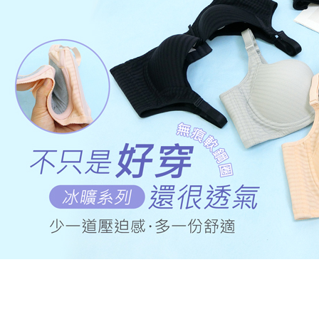
Untuk term
Jumlah yan
NT$80/pes
https://op
kelulusan 
NT$890 at
style">http
pembayara
20% setah
黑貓貨到
【Panduan
mendapatk
1. Perkhid
untuk men
NT$120/p
mudah ali
(Hanya unt
Sila hubun
國家/地區
dan kad pr
mempunyai
2. Piliha
penggunaan
pesanan di
peribadi y
transaksi 
digunakan 
ansuran ya
mengesahk
3. Jumlah 
adalah ber
4. Dalam m
untuk meng
akan dibat
semakan kh
penilaian 
penilaian 
【Peneran
1. Pembaya