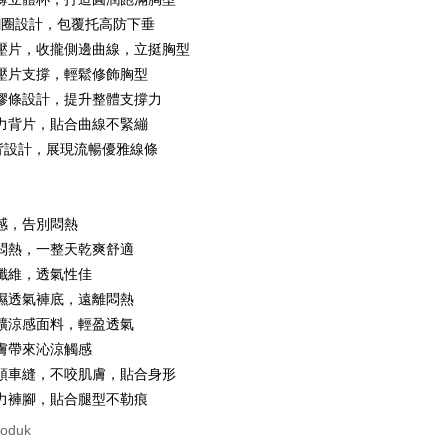
nggunaan untuk OP Pay Later]
鋼圈設計，包覆托高防下垂
壓片，收攏側邊曲線，立挺胸型
an ini disediakan oleh Taiwan Mobile dan tersedia untuk
Taiwan Mobile tanpa memerlukan permohonan tambahan.
壓片支撐，輕鬆修飾胸型
Mengenai Perkhidmatan AFTEE Beli Sekarang Bayar
t
膠條設計，提升整體支撐力
memilih OP Pay Later sebagai kaedah pembayaran, sistem
 memilih AFTEE sebagai kaedah pembayaran, mesej
力背片，貼合曲線不緊繃
rahkan anda secara automatik ke proses transaksi OP Pay
n AFTEE akan muncul.
 Point」為中華電信所提供之點數服務，可於會員專區綁定中華電
pas pesanan dibuat. Anda perlu mengesahkan nombor telefon
an ATM
oleh meneruskan pembayaran selepas pengesahan SMS.
背設計，展現流暢優雅線條
，即可在購物車使用 Hami Point 折抵消費金額 (1點等於1
 anda, memilih bilangan ansuran, dan menetapkan tarikh
ayaran diperlukan apabila pesanan disahkan. Produk akan
ayaran. Transaksi akan dianggap selesai setelah
e alamat yang ditetapkan.
asa Penghantaran
n disahkan.
h pesanan disahkan, anda akan menerima SMS pembayaran
hli aplikasi akan menerima pemberitahuan tolak aplikasi
感，告別悶熱
 yang diluluskan, tempoh ansuran yang tersedia, dan yuran
Penghantaran
悶熱，一整天乾爽舒適
akan adalah tertakluk kepada maklumat yang dinyatakan
ayaran diperlukan apabila anda menerima produk. Sila buat
man pengesahan transaksi seterusnya.
n di empat kedai serbaneka utama, ATM atau perbankan
纖維，透氣性佳
付款
ian dengan SMS pembayaran atau pemberitahuan tolak
濕透氣褲底，遠離悶熱
aksi tidak disahkan dalam masa 30 minit selepas pesanan
anan | Penghantaran percuma untuk pesanan
FTEE.
au jika permohonan gagal dalam proses semakan, pesanan
礦涼感面料，輕盈透氣
au lebih
alkan secara automatik. Jika permohonan gagal pada
 perhatian bahawa tempoh pembayaran adalah 14 hari. Walau
膚帶來沁涼觸感
"semakan manual", ini bermakna kriteria pemarkahan sistem
un, bagi mereka yang telah memuat turun Aplikasi AFTEE
家取貨
頭車縫，不咬肌膚，貼合身形
nuhi; butiran penilaian khusus tidak akan didedahkan.
tar sebagai ahli AFTEE boleh menikmati tempoh
anan | Penghantaran percuma untuk pesanan
力褲腳，貼合腿型不勒痕
n sehingga 45 hari.
embayaran]
au lebih
roduk
mbayaran dikira dari masa kedai meminta pembayaran anda,