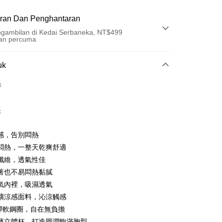
ran Dan Penghantaran
gambilan di Kedai Serbaneka, NT$499
an percuma
Pembayaran
uk
t (Bayaran Penuh)
k
an di Kedai Serbaneka
k
感，告別悶熱
悶熱，一整天乾爽舒適
纖維，透氣性佳
著也不易悶熱黏膩
t
氣內裡，吸濕透氣
礦涼感面料，沁涼觸感
ter
彈軟鋼圈，自在無負擔
薄立體杯，打造圓潤飽滿胸型