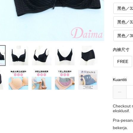
黑色／3
黑色／3
黑色／3
內褲尺寸
FREE
Kuantiti
Checkout m
eksklusif.
Pra-pesan
bekerja.