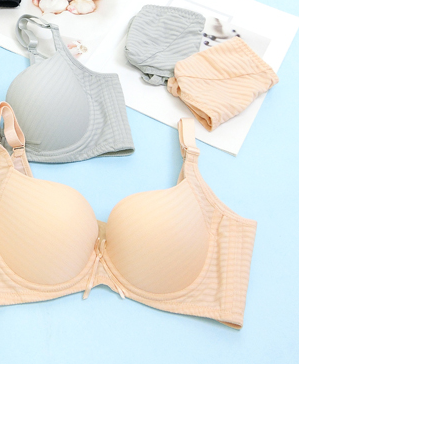
a perkhidmatan penuh, sila rujuk pautan berikut:
g diperakui untuk pengguna kali pertama yang lulus
anan | Penghantaran percuma untuk pesanan
pay.tw/userRule
" target="_blank" class="link revert-
boleh sehingga NT$10,000. Jika pengguna tidak membuat
au lebih
s://oppay.tw/userRule
n dalam tempoh tersebut, yuran pembayaran lewat sebanyak
un akan dikenakan. Pengguna bawah umur dikehendaki
付款
 Penggunaan Pembayaran Ansuran Gogo】
an kebenaran daripada ibu bapa atau penjaga yang sah
matan ini disediakan oleh Taiwan Mobile, pengguna telefon
ggunakan AFTEE.
esanan
h boleh segera menggunakan tanpa perlu memohon lagi.
uk nombor langganan peribadi, tidak terbuka untuk syarikat
gi NP Taiwan Inc. di
cs_tw@netprotections.co.jp
jika anda
配送
Kadar Penghantaran
abayar)
 sebarang kebimbangan mengenai pemprosesan dan
n kaedah pembayaran "Pembayaran Ansuran Gogo", selepas
 pada data peribadi. Jika anda tidak bersetuju dengan data
tubuhkan, akan secara automatik dialihkan ke proses
ang disenaraikan seperti di atas akan dikumpul dan
Gogo, selepas pengesahan nombor telefon, pilih bilangan
oleh AFTEE, sila jangan gunakan perkhidmatan ini.
ng diingini, tarikh akhir pembayaran, dan setelah
an pembayaran, transaksi akan selesai.
kelulusan sebenar, bilangan ansuran dan jumlah bayaran
dasarkan halaman pengesahan transaksi seterusnya.
asa 30 minit selepas pesanan ditubuhkan, jika tidak pergi
esahkan transaksi atau jika tidak lulus semakan, pesanan
alkan secara automatik. Jika terdapat situasi "pindah untuk
usus" yang tidak lulus, ini menunjukkan bahawa sistem
tidak mencukupi, tiada penjelasan mengenai kandungan
boleh diberikan.
gan Kaedah Pembayaran】
ran ansuran tidak digabungkan dalam bil telekomunikasi,