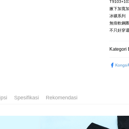
Pembayaran
T9103+10
ditambah d
萊爾富取
berasingan
Anda bole
腋下加寬
pembayaran
NT$80/pes
menerima 
冰礦系列
boleh men
NT$799 at
Selepas me
produk pr
無痕軟鋼
menyelesai
lebih lama
付款後萊
不只好穿
kod bar ke
pembayara
JKOPay, a
NT$80/pes
pesanan.
NT$799 at
[Nota Pent
Kedua, Se
Kategori 
1. Jumlah 
7-11取貨
Perkhidmata
NT$10,000.
⭐MIT台
NT$80/pes
yang memb
berdasarka
Kongsi
melalui pe
2. Amaun p
精選成套
NT$799 at
pembelian
3. Pada ma
kepada Sy
精選成套
付款後7-1
mengikut p
Ketiga, Sy
NT$80/pes
💰招財褲
Perkhidma
Untuk meme
NP Taiwan
NT$799 at
ipsi
Spesifikasi
Rekomendasi
penggunaa
akan meng
peribadi a
pembeli, n
7-11取貨
Syarikat 
untuk peng
NT$90/pe
yang diper
Pengumpul
pengesaha
(https://aft
宅配/離島