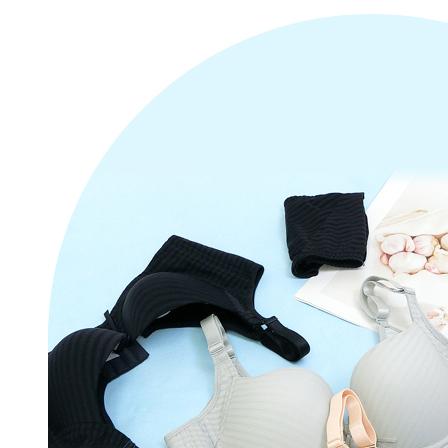
"Pembayar
pembayaran
2. Melalui
membayar m
Mobile / 
saluran lai
【Nota Pe
1. Perkhid
membolehk
perkhidmat
tuntutan h
menggunaka
2. Berdas
"Pembayar
peribadi a
Mobile un
pengesahan
ansuran ol
3. Sila ba
pautan beri