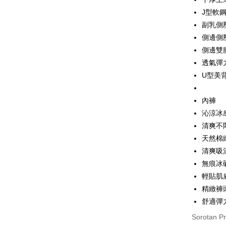
[Terma Pe
J型軟
AFTEE
副乳側
Perkhidmat
Deskripsi
pengguna 
側邊側
Pertama, 
Hami Poin
Kemudian
側邊雙
Jika anda 
1. Dengan
Deskripsi
透氣彈
akan menga
pengesaha
「Hami
Later sele
Pemindah
2. Anda b
U型美
信會員帳號後
mudah alih
3. Tiada b
元)。
akhir pemb
dihantar k
Tunai sem
pembayara
內褲
4. Setela
manakala a
沁涼冰
Had kredit
AFTEE.
Pilihan 
清爽不
yang diken
5. Tiada b
pada hala
pembayara
天然棉
全家取貨
dalam tal
清爽吸
Jika trans
NT$80/pes
aplikasi A
dibuat, at
無痕冰
NT$499 at
akan dibat
Sila ambil
輕貼肌
peringkat 
bagaimanap
付款後全
精緻褲
tidak dipe
dan mendaf
NT$80/pes
舒適彈
pembayara
[Arahan P
NT$499 at
Sorotan P
Tempoh pe