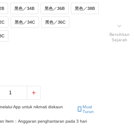
2B
黑色／34B
黑色／36B
黑色／38B
2C
黑色／34C
黑色／36C
Bersihkan
8C
Sejarah
elalui App untuk nikmati diskaun
Muat
Turun
an Item：Anggaran penghantaran pada 3 hari