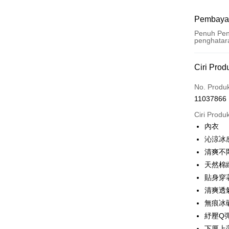
Pembaya
Penuh Pen
penghatar
Kaedah 
Ciri Prod
Kad Kredi
No. Produ
11037866
Pengambil
Ciri Produ
LINE Pay
內衣
沁涼冰
Apple Pay
清爽不
JKOPAY
天然棉
貼身穿
Easy Walle
清爽透
Plus PAY
無痕冰
OP Pay La
紓壓Q
Deskripsi
下厚上