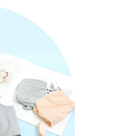
an Ansuran Gogo" akan menghantar SMS peringatan
 selepas tarikh penyelesaian bulanan.
 pautan SMS untuk membuka bil, anda boleh memilih untuk
elalui "Kod bar kedai serbaneka / Kedai rasmi Taiwan
Pemindahan bank / Pembayaran J街口 / iPASS MONEY" dan
n.
nting】
matan ini disediakan oleh "Taiwan Mobile Co., Ltd." untuk
an pengguna membeli produk atau perkhidmatan melalui
an ini semasa transaksi, dan kedai akan menyerahkan hak
arga jual/beli ansuran kepada syarikat ini untuk membayar bil
n bil syarikat ini.
arkan tujuan kontrak persetujuan pembayaran menggunakan
an Ansuran Gogo", kedai akan memberikan maklumat
nda (termasuk nama, telefon atau alamat) kepada Taiwan
tuk pengumpulan, pemprosesan dan penggunaan, untuk
, semakan dan pembetulan data yang diperlukan untuk bil
eh Taiwan Mobile.
ca syarat perkhidmatan pengguna secara lengkap melalui
kut: https://oppay.tw/userRule