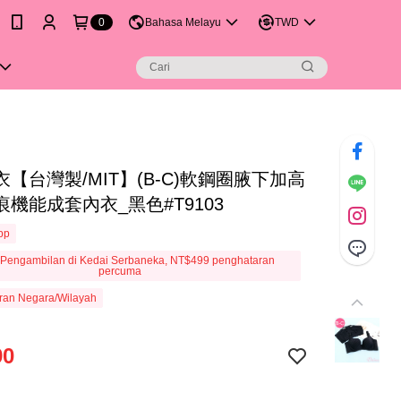
0
Bahasa Melayu
TWD
【台灣製/MIT】(B-C)軟鋼圈腋下加高
機能成套內衣_黑色#T9103
App
Pengambilan di Kedai Serbaneka, NT$499 penghataran
percuma
ran Negara/Wilayah
90