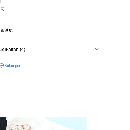
 ansuran melalui OP Pay Later akan dibilkan secara
3
engan bilangan hari yang boleh dilanjutkan oleh AFTEE.
貨付款
 dan tidak termasuk dalam bil telekom anda. SMS peringatan
h melanjutkan tempoh pembayaran anda sebelum anda
加高
 akan dihantar selepas kitaran bil bulanan.
anan | Penghantaran percuma untuk pesanan
pesanan. Walau bagaimanapun, tiada jaminan bahawa anda
erima pesanan anda semasa tempoh pembayaran (cth.:
au lebih
ngakses bil melalui pautan dalam SMS, anda boleh
apesanan atau produk yang mungkin mengambil masa yang
圈
kan pembayaran anda melalui salah satu saluran berikut:
 untuk dihantar). Oleh itu, anda dikehendaki membuat
爾富取貨
還很透氣
dai serbaneka, kedai runcit Taiwan Mobile, pemindahan bank,
n kepada AFTEE dalam tempoh sama ada anda menerima
tau iPASS MONEY.
anan | Penghantaran percuma untuk pesanan
au lebih
ing]
katan Pembayaran
Berkaitan (4)
yang diperakui untuk pengguna kali pertama boleh sehingga
付款
n ini disediakan oleh Taiwan Mobile Co., Ltd. (“Syarikat”),
 Amaun diperakui sebenar yang diluluskan akan
灣製精品系列
台製成套內衣
anan | Penghantaran percuma untuk pesanan
olehkan pelanggan membeli barangan atau perkhidmatan
n keputusan pensijilan dan semakan oleh AFTEE.
Sokongan
rkhidmatan ini pada masa transaksi. Hasil daripada
erbelanjaan minimum mestilah lebih besar daripada NT$20.
內衣組
B罩杯
au lebih
 atau pembayaran ansuran akan dipindahkan oleh peniaga
sa ini hanya tersedia untuk ahli Taiwan.
arikat, dan pelanggan hendaklah membuat pembayaran
內衣組
C罩杯
1取貨
erjanjian menggunakan sistem bil Syarikat.
arat Perkhidmatan
anan | Penghantaran percuma untuk pesanan
好運罩🌺旺桃花
🖤聚財黑
tan AFTEE Beli Sekarang Bayar Kemudian disediakan oleh
nuhi hubungan kontrak yang terjalin melalui persetujuan
, Inc. dan AFTEE akan membuat bil kepada pengguna. AFTEE
au lebih
n OP Pay Later, peniaga akan memberikan maklumat
gunakan data peribadi yang dikumpul (termasuk nama
nda (termasuk nama, nombor telefon, atau alamat) kepada
o. telefon, nama penerima, no. telefon, alamat penerima)
(快速到店)
bagi tujuan pengumpulan, pemprosesan dan penggunaan data
gunaan perkhidmatan. Sila rujuk kepada "Penyata
sanan
lukan untuk pengebilan ansuran, termasuk pengesahan,
an Data Peribadi, Pemprosesan, Penggunaan"
n semula dan pembetulan.
ee.tw/privacypolicy/
) untuk maklumat lanjut.
不配送