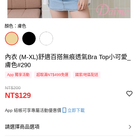
顏色：膚色
內衣 (M-XL)舒適百搭無痕透氣Bra Top小可愛_
膚色#290
App 獨享活動
超取滿NT$499免運
國家/地區配送
NT$200
NT$129
App 結帳可享專屬活動優惠價
立即下載
請選擇商品選項