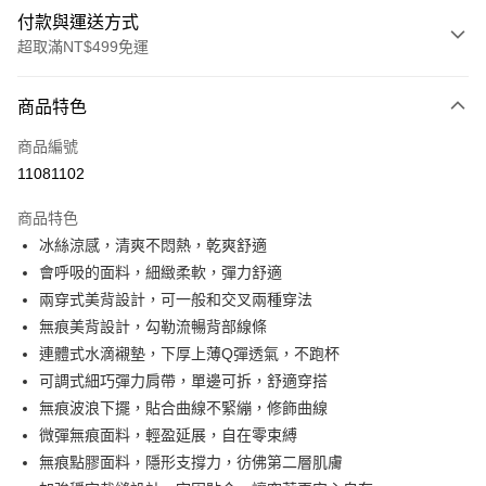
付款與運送方式
超取滿NT$499免運
付款方式
商品特色
信用卡一次付款
商品編號
超商取貨付款
11081102
LINE Pay
商品特色
Apple Pay
冰絲涼感，清爽不悶熱，乾爽舒適
會呼吸的面料，細緻柔軟，彈力舒適
街口支付
兩穿式美背設計，可一般和交叉兩種穿法
悠遊付
無痕美背設計，勾勒流暢背部線條
連體式水滴襯墊，下厚上薄Q彈透氣，不跑杯
全盈+PAY
可調式細巧彈力肩帶，單邊可拆，舒適穿搭
大哥付你分期
無痕波浪下擺，貼合曲線不緊繃，修飾曲線
相關說明
微彈無痕面料，輕盈延展，自在零束縛
【大哥付你分期使用說明】
無痕點膠面料，隱形支撐力，彷佛第二層肌膚
AFTEE先享後付
1.本服務由台灣大哥大提供，台灣大哥大用戶可立即使用無須另外申請。