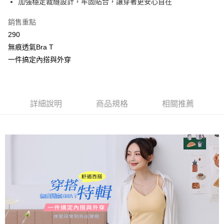
加強穩定裁縫設計，牢固貼合，讓穿著更安心自在
2.付款方式選擇「大哥付你分期」，訂單成立後會自動跳轉到大哥付的交易
相關說明
流程，驗證手機門號後，選擇欲分期的期數、繳款截止日，確認付款後即完
【關於「AFTEE先享後付」】
成交易。
銷售重點
Hami Point
AFTEE先享後付是「在收到商品之後才付款」的支付方式。 讓您購物簡單
3.實際核准額度、可分期數及費用金額請依後續交易確認頁面所載為準。
便利好安心！
290
相關說明
4.訂單成立30分鐘內，如未前往確認交易或遇審核未通過，訂單將自動取
１．簡單：不需註冊會員、不需綁卡、不需儲值。
「Hami Point」為中華電信所提供之點數服務，可於會員專區綁定中華電信
無痕透氣Bra T
消。如遇「轉專審核」未通過狀況，表示未達大哥付你分期系統評分，恕無
２．便利：只要手機號碼，簡訊認證，即可結帳。
ATM付款
會員帳號後，即可在購物車使用 Hami Point 折抵消費金額 (1點等於1元)。
法說明評估內容。
一件搞定內搭與外穿
３．安心：先確認商品／服務後，再付款。
【繳款方式說明】
貨到付款
1.分期款項不併入電信帳單，「大哥付你分期」於每月結算日後寄送繳費提
【「AFTEE先享後付」結帳流程】
醒簡訊。
１．於結帳方式選擇「AFTEE先享後付」後，將跳轉至「AFTEE先享後付」
2.透過簡訊連結打開帳單後，可選擇「超商條碼／台灣大直營門市／銀行轉
結帳頁面，進行簡訊認證並確認金額後，即可完成結帳。
運送方式
帳／街口支付／iPASS MONEY」等通路繳費。
詳細說明
商品規格
相關推薦
２．訂單成立數日內，您將收到繳費通知簡訊。
全家取貨付款
３．收到繳費通知簡訊後14天內，點擊此簡訊中的連結，可透過四大超商／
【注意事項】
ATM／網路銀行／等多元方式進行付款，方視為交易完成。
每筆NT$80，滿NT$499(含以上)免運費
1.本服務係由「台灣大哥大股份有限公司」（以下簡稱本公司）所提供，讓
※ 請注意：結帳手續完成當下不需立刻繳費，但若您需要取消訂單，請聯絡
用戶於交易時，得透過本服務購買商品或服務，並由商店將買賣／分期付款
購買商品的店家。未經商家同意取消之訂單仍視為有效，需透過AFTEE先享
付款後全家取貨
買賣價金債權讓與本公司後，依約使用本公司帳單繳交帳款。
後付繳納相關費用。
2.基於同意付款使用「大哥付你分期」之契約關係目的，商店將以您的個人
每筆NT$80，滿NT$499(含以上)免運費
※ 交易是否成功請以「AFTEE先享後付 」之結帳頁面顯示為準，若有關於
資料（包含姓名、電話或地址）提供予台灣大哥大進項蒐集、處理及利用，
是否繳費成功／繳費後需取消欲退款等相關疑問，請聯繫「AFTEE先享後付
由本公司與您本人進行分期帳單所需資料之確認、核對及更正。
萊爾富取貨付款
客戶支援中心」
https://netprotections.freshdesk.com/support/home
3.完整用戶服務條款，請詳閱以下連結：
https://oppay.tw/userRule
每筆NT$80，滿NT$799(含以上)免運費
【注意事項】
１．透過由恩沛科技股份有限公司提供之「AFTEE先享後付」服務完成之交
付款後萊爾富取貨
易，需依本服務之必要範圍內提供個人資料，並將交易相關給付款項請求債
每筆NT$80，滿NT$799(含以上)免運費
權轉讓予恩沛科技股份有限公司。