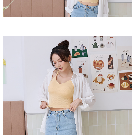
２．關於個人資料處理事宜，請瀏覽以下網址：
https://aftee.tw/terms/#terms3
7-11取貨付款
３．未成年的使用者請事先徵得法定代理人或監護人之同意方可使用
每筆NT$80，滿NT$799(含以上)免運費
「AFTEE先享後付」，若未經同意申辦者引起之損失，本公司不負相關責
任。
付款後7-11取貨
４．使用「AFTEE先享後付」時，將依據個別帳號之用戶狀況，依本公司即
時審查核予不同之上限額度；若仍有額度不足之情形，本公司將視審查結果
每筆NT$80，滿NT$799(含以上)免運費
請求用戶進行身份認證。
５．嚴禁一人註冊多個帳號或使用他人資訊註冊。若發現惡意使用之情形，
7-11取貨(快速到店)
恩沛科技股份有限公司將有權停止該用戶之使用額度並採取法律行動。
每筆NT$90
宅配/離島不配送
每筆NT$80，滿NT$890(含以上)免運費
黑貓貨到付款
每筆NT$120
國家/地區配送
查看運費