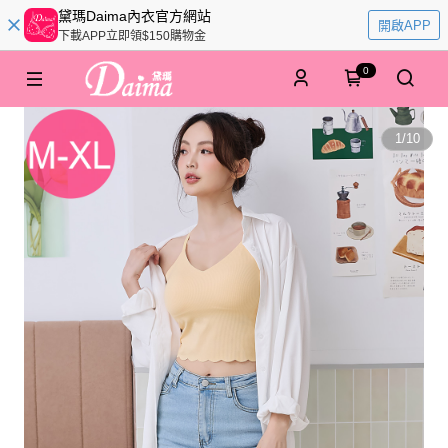
黛瑪Daima內衣官方網站
開啟APP
下載APP立即領$150購物金
0
1
/
10