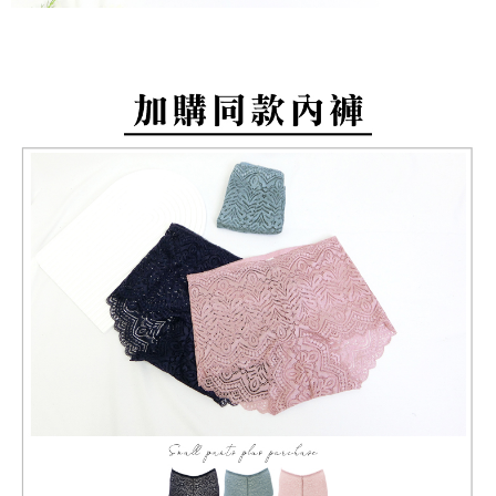
２．關於個人資料處理事宜，請瀏覽以下網址：
https://aftee.tw/terms/#terms3
7-11取貨付款
３．未成年的使用者請事先徵得法定代理人或監護人之同意方可使用
每筆NT$80，滿NT$799(含以上)免運費
「AFTEE先享後付」，若未經同意申辦者引起之損失，本公司不負相關責
任。
付款後7-11取貨
４．使用「AFTEE先享後付」時，將依據個別帳號之用戶狀況，依本公司即
時審查核予不同之上限額度；若仍有額度不足之情形，本公司將視審查結果
每筆NT$80，滿NT$799(含以上)免運費
請求用戶進行身份認證。
５．嚴禁一人註冊多個帳號或使用他人資訊註冊。若發現惡意使用之情形，
7-11取貨(快速到店)
恩沛科技股份有限公司將有權停止該用戶之使用額度並採取法律行動。
每筆NT$90
宅配/離島不配送
每筆NT$80，滿NT$890(含以上)免運費
黑貓貨到付款
每筆NT$120
國家/地區配送
查看運費