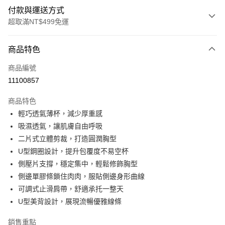
付款與運送方式
超取滿NT$499免運
付款方式
商品特色
信用卡一次付款
商品編號
超商取貨付款
11100857
LINE Pay
商品特色
Apple Pay
輕巧透氣薄杯，減少厚重感
吸濕透氣，讓肌膚自由呼吸
街口支付
二片式立體剪裁，打造圓潤胸型
悠遊付
U型鋼圈設計，提升包覆度不易空杯
側壓片支撐，穩定集中，輕鬆修飾胸型
全盈+PAY
側邊單膠條鎖住肉肉，服貼側邊身形曲線
大哥付你分期
可調式止滑肩帶，舒適承托一整天
相關說明
U型美背設計，展現流暢優雅線條
【大哥付你分期使用說明】
AFTEE先享後付
1.本服務由台灣大哥大提供，台灣大哥大用戶可立即使用無須另外申請。
銷售重點