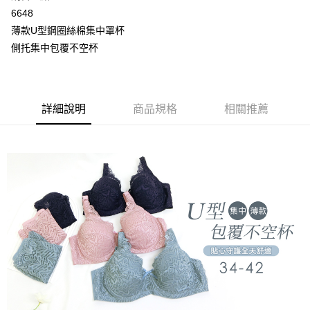
2.付款方式選擇「大哥付你分期」，訂單成立後會自動跳轉到大哥付的交易
相關說明
6648
流程，驗證手機門號後，選擇欲分期的期數、繳款截止日，確認付款後即完
【關於「AFTEE先享後付」】
成交易。
薄款U型鋼圈絲棉集中罩杯
Hami Point
AFTEE先享後付是「在收到商品之後才付款」的支付方式。 讓您購物簡單
3.實際核准額度、可分期數及費用金額請依後續交易確認頁面所載為準。
便利好安心！
側托集中包覆不空杯
相關說明
4.訂單成立30分鐘內，如未前往確認交易或遇審核未通過，訂單將自動取
１．簡單：不需註冊會員、不需綁卡、不需儲值。
「Hami Point」為中華電信所提供之點數服務，可於會員專區綁定中華電信
消。如遇「轉專審核」未通過狀況，表示未達大哥付你分期系統評分，恕無
２．便利：只要手機號碼，簡訊認證，即可結帳。
ATM付款
會員帳號後，即可在購物車使用 Hami Point 折抵消費金額 (1點等於1元)。
法說明評估內容。
３．安心：先確認商品／服務後，再付款。
【繳款方式說明】
貨到付款
1.分期款項不併入電信帳單，「大哥付你分期」於每月結算日後寄送繳費提
【「AFTEE先享後付」結帳流程】
詳細說明
商品規格
相關推薦
醒簡訊。
１．於結帳方式選擇「AFTEE先享後付」後，將跳轉至「AFTEE先享後付」
2.透過簡訊連結打開帳單後，可選擇「超商條碼／台灣大直營門市／銀行轉
結帳頁面，進行簡訊認證並確認金額後，即可完成結帳。
運送方式
帳／街口支付／iPASS MONEY」等通路繳費。
２．訂單成立數日內，您將收到繳費通知簡訊。
全家取貨付款
３．收到繳費通知簡訊後14天內，點擊此簡訊中的連結，可透過四大超商／
【注意事項】
ATM／網路銀行／等多元方式進行付款，方視為交易完成。
每筆NT$80，滿NT$499(含以上)免運費
1.本服務係由「台灣大哥大股份有限公司」（以下簡稱本公司）所提供，讓
※ 請注意：結帳手續完成當下不需立刻繳費，但若您需要取消訂單，請聯絡
用戶於交易時，得透過本服務購買商品或服務，並由商店將買賣／分期付款
購買商品的店家。未經商家同意取消之訂單仍視為有效，需透過AFTEE先享
付款後全家取貨
買賣價金債權讓與本公司後，依約使用本公司帳單繳交帳款。
後付繳納相關費用。
2.基於同意付款使用「大哥付你分期」之契約關係目的，商店將以您的個人
每筆NT$80，滿NT$499(含以上)免運費
※ 交易是否成功請以「AFTEE先享後付 」之結帳頁面顯示為準，若有關於
資料（包含姓名、電話或地址）提供予台灣大哥大進項蒐集、處理及利用，
是否繳費成功／繳費後需取消欲退款等相關疑問，請聯繫「AFTEE先享後付
由本公司與您本人進行分期帳單所需資料之確認、核對及更正。
萊爾富取貨付款
客戶支援中心」
https://netprotections.freshdesk.com/support/home
3.完整用戶服務條款，請詳閱以下連結：
https://oppay.tw/userRule
每筆NT$80，滿NT$799(含以上)免運費
【注意事項】
１．透過由恩沛科技股份有限公司提供之「AFTEE先享後付」服務完成之交
付款後萊爾富取貨
易，需依本服務之必要範圍內提供個人資料，並將交易相關給付款項請求債
每筆NT$80，滿NT$799(含以上)免運費
權轉讓予恩沛科技股份有限公司。