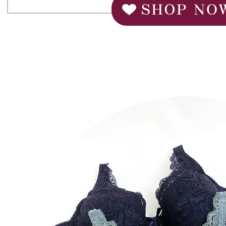
【Nota Pe
1. Perkhid
membolehk
perkhidmat
tuntutan h
menggunaka
2. Berdas
"Pembayar
peribadi a
Mobile un
pengesahan
ansuran ol
3. Sila ba
pautan beri