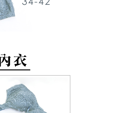
n kepada AFTEE dalam tempoh sama ada anda menerima
tau iPASS MONEY.
anan | Penghantaran percuma untuk pesanan
au lebih
ing]
katan Pembayaran
yang diperakui untuk pengguna kali pertama boleh sehingga
付款
n ini disediakan oleh Taiwan Mobile Co., Ltd. (“Syarikat”),
 Amaun diperakui sebenar yang diluluskan akan
anan | Penghantaran percuma untuk pesanan
olehkan pelanggan membeli barangan atau perkhidmatan
n keputusan pensijilan dan semakan oleh AFTEE.
rkhidmatan ini pada masa transaksi. Hasil daripada
erbelanjaan minimum mestilah lebih besar daripada NT$20.
au lebih
 atau pembayaran ansuran akan dipindahkan oleh peniaga
sa ini hanya tersedia untuk ahli Taiwan.
arikat, dan pelanggan hendaklah membuat pembayaran
1取貨
erjanjian menggunakan sistem bil Syarikat.
arat Perkhidmatan
anan | Penghantaran percuma untuk pesanan
tan AFTEE Beli Sekarang Bayar Kemudian disediakan oleh
nuhi hubungan kontrak yang terjalin melalui persetujuan
, Inc. dan AFTEE akan membuat bil kepada pengguna. AFTEE
au lebih
n OP Pay Later, peniaga akan memberikan maklumat
gunakan data peribadi yang dikumpul (termasuk nama
nda (termasuk nama, nombor telefon, atau alamat) kepada
o. telefon, nama penerima, no. telefon, alamat penerima)
(快速到店)
bagi tujuan pengumpulan, pemprosesan dan penggunaan data
gunaan perkhidmatan. Sila rujuk kepada "Penyata
sanan
lukan untuk pengebilan ansuran, termasuk pengesahan,
an Data Peribadi, Pemprosesan, Penggunaan"
n semula dan pembetulan.
ee.tw/privacypolicy/
) untuk maklumat lanjut.
不配送
a perkhidmatan penuh, sila rujuk pautan berikut:
g diperakui untuk pengguna kali pertama yang lulus
anan | Penghantaran percuma untuk pesanan
pay.tw/userRule
" target="_blank" class="link revert-
boleh sehingga NT$10,000. Jika pengguna tidak membuat
au lebih
s://oppay.tw/userRule
n dalam tempoh tersebut, yuran pembayaran lewat sebanyak
un akan dikenakan. Pengguna bawah umur dikehendaki
付款
 Penggunaan Pembayaran Ansuran Gogo】
an kebenaran daripada ibu bapa atau penjaga yang sah
matan ini disediakan oleh Taiwan Mobile, pengguna telefon
ggunakan AFTEE.
esanan
h boleh segera menggunakan tanpa perlu memohon lagi.