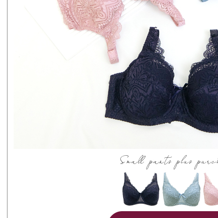
(Hanya unt
Sila hubun
國家/地區
dan kad pr
mempunyai
2. Piliha
penggunaan
pesanan di
peribadi y
transaksi 
digunakan 
ansuran ya
mengesahk
3. Jumlah 
adalah ber
4. Dalam m
untuk meng
akan dibat
semakan kh
penilaian 
penilaian 
【Peneran
1. Pembaya
"Pembayar
pembayaran
2. Melalui
membayar m
Mobile / 
saluran lai