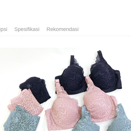
Deskripsi
💰招財褲
akan menga
pengesaha
「Hami
Later sele
Pemindah
2. Anda b
信會員帳號後
mudah alih
3. Tiada b
元)。
akhir pemb
dihantar k
Tunai sem
pembayara
4. Setela
ipsi
Spesifikasi
Rekomendasi
manakala a
Had kredit
AFTEE.
Pilihan 
yang diken
5. Tiada b
pada hala
pembayara
全家取貨
dalam tal
Jika trans
NT$80/pes
aplikasi A
dibuat, at
NT$499 at
akan dibat
Sila ambil
peringkat 
bagaimanap
付款後全
tidak dipe
dan mendaf
NT$80/pes
pembayara
[Arahan P
NT$499 at
Tempoh pe
Pembayaran
ditambah d
萊爾富取
berasingan
Anda bole
pembayaran
NT$80/pes
menerima 
boleh men
NT$799 at
Selepas me
produk pr
menyelesai
lebih lama
付款後萊
kod bar ke