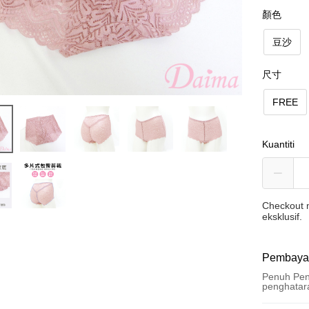
顏色
豆沙
尺寸
FREE
Kuantiti
Checkout m
eksklusif.
Pembaya
Penuh Pen
penghatar