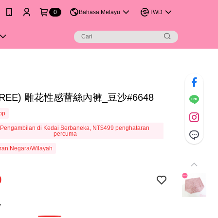
0
Bahasa Melayu
TWD
FREE) 雕花性感蕾絲內褲_豆沙#6648
App
Pengambilan di Kedai Serbaneka, NT$499 penghataran
percuma
ran Negara/Wilayah
9
沙