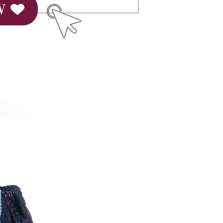
nting】
matan ini disediakan oleh "Taiwan Mobile Co., Ltd." untuk
an pengguna membeli produk atau perkhidmatan melalui
an ini semasa transaksi, dan kedai akan menyerahkan hak
arga jual/beli ansuran kepada syarikat ini untuk membayar bil
n bil syarikat ini.
arkan tujuan kontrak persetujuan pembayaran menggunakan
an Ansuran Gogo", kedai akan memberikan maklumat
nda (termasuk nama, telefon atau alamat) kepada Taiwan
tuk pengumpulan, pemprosesan dan penggunaan, untuk
, semakan dan pembetulan data yang diperlukan untuk bil
eh Taiwan Mobile.
ca syarat perkhidmatan pengguna secara lengkap melalui
kut: https://oppay.tw/userRule