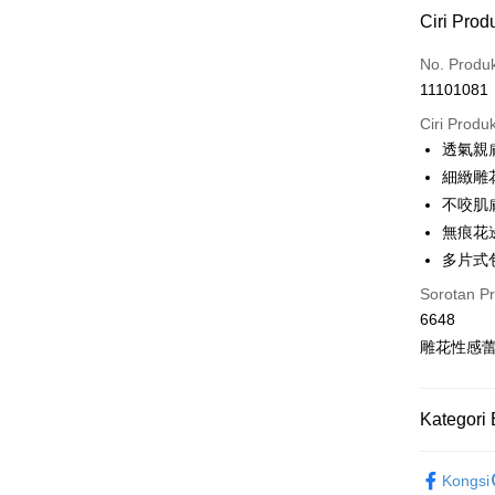
Kaedah 
Ciri Prod
Kad Kredi
No. Produ
11101081
Pengambil
Ciri Produ
LINE Pay
透氣親
細緻雕
Apple Pay
不咬肌
JKOPAY
無痕花
多片式
Easy Walle
Sorotan P
Plus PAY
6648
OP Pay La
雕花性感
Deskripsi
[Terma Pe
AFTEE
Kategori 
Perkhidmat
Deskripsi
pengguna 
Pertama, 
🩲內褲款
Hami Poin
Kemudian
Kongsi
Jika anda 
1. Dengan