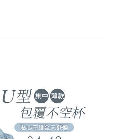
好運罩🌺旺桃花
💟人緣粉
rahkan anda secara automatik ke proses transaksi OP Pay
n AFTEE akan muncul.
 Point」為中華電信所提供之點數服務，可於會員專區綁定中華電
pas pesanan dibuat. Anda perlu mengesahkan nombor telefon
an ATM
oleh meneruskan pembayaran selepas pengesahan SMS.
，即可在購物車使用 Hami Point 折抵消費金額 (1點等於1
 anda, memilih bilangan ansuran, dan menetapkan tarikh
ayaran diperlukan apabila pesanan disahkan. Produk akan
ayaran. Transaksi akan dianggap selesai setelah
e alamat yang ditetapkan.
asa Penghantaran
n disahkan.
h pesanan disahkan, anda akan menerima SMS pembayaran
hli aplikasi akan menerima pemberitahuan tolak aplikasi
 yang diluluskan, tempoh ansuran yang tersedia, dan yuran
Penghantaran
akan adalah tertakluk kepada maklumat yang dinyatakan
ayaran diperlukan apabila anda menerima produk. Sila buat
man pengesahan transaksi seterusnya.
n di empat kedai serbaneka utama, ATM atau perbankan
付款
ian dengan SMS pembayaran atau pemberitahuan tolak
aksi tidak disahkan dalam masa 30 minit selepas pesanan
anan | Penghantaran percuma untuk pesanan
FTEE.
au jika permohonan gagal dalam proses semakan, pesanan
au lebih
alkan secara automatik. Jika permohonan gagal pada
 perhatian bahawa tempoh pembayaran adalah 14 hari. Walau
"semakan manual", ini bermakna kriteria pemarkahan sistem
un, bagi mereka yang telah memuat turun Aplikasi AFTEE
家取貨
nuhi; butiran penilaian khusus tidak akan didedahkan.
tar sebagai ahli AFTEE boleh menikmati tempoh
anan | Penghantaran percuma untuk pesanan
n sehingga 45 hari.
embayaran]
au lebih
mbayaran dikira dari masa kedai meminta pembayaran anda,
 ansuran melalui OP Pay Later akan dibilkan secara
engan bilangan hari yang boleh dilanjutkan oleh AFTEE.
貨付款
 dan tidak termasuk dalam bil telekom anda. SMS peringatan
h melanjutkan tempoh pembayaran anda sebelum anda
 akan dihantar selepas kitaran bil bulanan.
anan | Penghantaran percuma untuk pesanan
pesanan. Walau bagaimanapun, tiada jaminan bahawa anda
erima pesanan anda semasa tempoh pembayaran (cth.:
au lebih
ngakses bil melalui pautan dalam SMS, anda boleh
apesanan atau produk yang mungkin mengambil masa yang
kan pembayaran anda melalui salah satu saluran berikut:
 untuk dihantar). Oleh itu, anda dikehendaki membuat
爾富取貨
dai serbaneka, kedai runcit Taiwan Mobile, pemindahan bank,