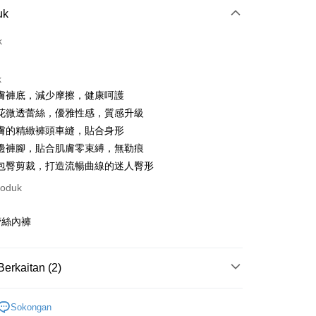
Pembayaran
uk
t (Bayaran Penuh)
k
an di Kedai Serbaneka
k
膚褲底，減少摩擦，健康呵護
花微透蕾絲，優雅性感，質感升級
膚的精緻褲頭車縫，貼合身形
邊褲腳，貼合肌膚零束縛，無勒痕
包臀剪裁，打造流暢曲線的迷人臀形
t
roduk
ter
蕾絲內褲
nggunaan untuk OP Pay Later]
Berkaitan (2)
an ini disediakan oleh Taiwan Mobile dan tersedia untuk
Taiwan Mobile tanpa memerlukan permohonan tambahan.
Mengenai Perkhidmatan AFTEE Beli Sekarang Bayar
式
蕾絲內褲
t
Sokongan
memilih OP Pay Later sebagai kaedah pembayaran, sistem
 memilih AFTEE sebagai kaedah pembayaran, mesej