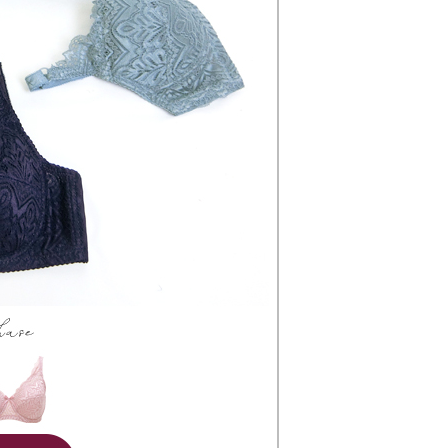
uk nombor langganan peribadi, tidak terbuka untuk syarikat
gi NP Taiwan Inc. di
cs_tw@netprotections.co.jp
jika anda
配送
Kadar Penghantaran
abayar)
 sebarang kebimbangan mengenai pemprosesan dan
n kaedah pembayaran "Pembayaran Ansuran Gogo", selepas
 pada data peribadi. Jika anda tidak bersetuju dengan data
tubuhkan, akan secara automatik dialihkan ke proses
ang disenaraikan seperti di atas akan dikumpul dan
Gogo, selepas pengesahan nombor telefon, pilih bilangan
oleh AFTEE, sila jangan gunakan perkhidmatan ini.
ng diingini, tarikh akhir pembayaran, dan setelah
an pembayaran, transaksi akan selesai.
kelulusan sebenar, bilangan ansuran dan jumlah bayaran
dasarkan halaman pengesahan transaksi seterusnya.
asa 30 minit selepas pesanan ditubuhkan, jika tidak pergi
esahkan transaksi atau jika tidak lulus semakan, pesanan
alkan secara automatik. Jika terdapat situasi "pindah untuk
usus" yang tidak lulus, ini menunjukkan bahawa sistem
tidak mencukupi, tiada penjelasan mengenai kandungan
boleh diberikan.
gan Kaedah Pembayaran】
ran ansuran tidak digabungkan dalam bil telekomunikasi,
an Ansuran Gogo" akan menghantar SMS peringatan
 selepas tarikh penyelesaian bulanan.
 pautan SMS untuk membuka bil, anda boleh memilih untuk
elalui "Kod bar kedai serbaneka / Kedai rasmi Taiwan
Pemindahan bank / Pembayaran J街口 / iPASS MONEY" dan
n.