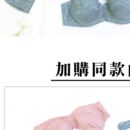
pembayara
JKOPay, a
NT$80/pes
pesanan.
NT$799 at
[Nota Pent
Kedua, Se
1. Jumlah 
7-11取貨
Perkhidmata
NT$10,000.
NT$80/pes
yang memb
berdasarka
melalui pe
2. Amaun p
NT$799 at
pembelian
3. Pada ma
kepada Sy
付款後7-1
mengikut p
Ketiga, Sy
NT$80/pes
Perkhidma
Untuk meme
NP Taiwan
NT$799 at
penggunaa
akan meng
peribadi a
pembeli, n
7-11取貨
Syarikat 
untuk peng
NT$90/pe
yang diper
Pengumpul
pengesaha
(https://aft
宅配/離島
Untuk term
Jumlah yan
NT$80/pes
https://op
kelulusan 
NT$890 at
style">http
pembayara
20% setah
黑貓貨到
【Panduan
mendapatk
1. Perkhid
untuk men
NT$120/p
mudah ali