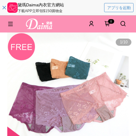
黛瑪Daima內衣官方網站
アプリを起動
下載APP立即領$150購物金
0
1
/
10