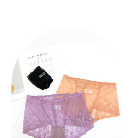
配送毎にNT$80、NT$799以上で送料無料
3. 完全なユーザーサービス規約については、以下のリンクを参照してくだ
さい：
https://oppay.tw/userRule
三、利用規約「AFTEE代金後払い」（以下当サービスという）はネットプ
付款後7-11取貨
ロテクションズ（以下 AFTEE という）が提供し、AFTEEが代金を徴収し
配送毎にNT$80、NT$799以上で送料無料
ます。当サービスご利用の際に提供しなければならない個人情報（注文者
の氏名、電話番号、受取人の氏名、電話番号、受取人住所を含むがこれに
限らない）は、AFTEEに渡され当サービスで必要な範囲内で利用されま
7-11取貨(快速到店)
す。AFTEEの個人情報の収集、処理、利用について、詳細はAFTEE公式ホ
配送毎にNT$90
ームページの『個人情報の収集、処理及び利用に関する声明』をご参照く
ださい（
https://aftee.tw/privacypolicy/
）。
宅配/離島不配送
AFTEEの初回ご利用の際に、審査を通過すれば、最高額がNT$10,000にな
配送毎にNT$80、NT$890以上で送料無料
ります。支払い期限を過ぎた場合、その金額に基づいて年利20%の遅延滞
納金が加算されます。未成年の利用者は、事前に法定代理人または後見人
黑貓貨到付款
の同意を得ればAFTEEをご利用いただけます。
配送毎にNT$120
個人情報の処理、利用について疑問がある、または関連する法律の権利を
國家/地區配送
送料を確認
行使したい場合は、ネットプロテクションズ
cs_tw@netprotections.co.jp
にご連絡ください。上記に示した個人情報を、必要な購入注文書とあわせ
てAFTEEにご提供いただく、またはAFTEEにあなたの個人情報の収集、処
理、利用を許可することににご同意いただけない場合は、当サービスを選
択しないでください。