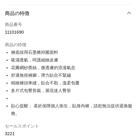
お支払い方法
商品の特徴
クレジットカード1回払い
商品番号
コンビニ店頭代金引換
11101690
LINE Pay
商品の特徴
Apple Pay
褲底採用石墨烯抑菌面料
吸濕透氣，呵護細緻皮膚
JKOPAY
花瓣網紗蕾絲，微透膚的浪漫氣息
Easy Wallet
舒適無痕褲腳，彈力貼合不緊繃
精緻褲頭車縫，貼合不勒，溫柔包覆
Plus Pay
多片式包臀剪裁，展現迷人臀形
OP Pay Later
説明
貼心提醒： 基於保障個人衛生，貼身內褲，請恕無法提供退換服
【OP Pay Later 使用説明】
務。
AFTEE代金後払い
1. 本サービスは台湾大哥大によって提供され、台湾大哥大のユーザーは追
加の申請なしで即時に利用可能です。
説明
セールスポイント
2. 支払い方法で「OP Pay Later」を選択すると、注文が成立した後に自動
一、 AFTEE代金後払いについて
的に OP Pay Later の取引プロセスに移行し、携帯番号を確認後、分割払
Hami Point
3221
1.お支払い方法でAFTEE代金後払いを選択すると、携帯電話認証ウィンド