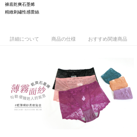
いの回数や支払い期限を選択し、支払いを確認すると取引が完了します。
ウが表示されます。
説明
褲底乾爽石墨烯
3. 実際の承認額、分割回数および費用については、後続の取引確認ページ
2.SMSで認証してお支払い手続を進めてください。
「Hami Point」為中華電信所提供之點數服務，可於會員專區綁定中華電信
を基準とします。
精緻刺繡性感蕾絲
3.注文するときのお支払いは不要です。商品はご指定の住所に配送されま
ATM払い
會員帳號後，即可在購物車使用 Hami Point 折抵消費金額 (1點等於1元)。
4. 注文成立後30分以内に確認取引を行わない場合や審査が通過しない場
す。
合、注文は自動的にキャンセルされます。「転専審査」に未通過の状況が
4.ご注文が完了すると、携帯に支払い通知のSMSが届きます。アプリ会員
代金引換
発生した場合は、システムの評価基準に達していないことを意味し、評価
の場合は、AFTEE アプリプッシュ通知が届きます。
内容についての説明はいたしかねます。
5.商品受け取り時のお支払いは不要です。商品を確かめてから、SMSまた
詳細について
商品の仕様
おすすめ関連商品
配送方法
はアプリの通知に従って、4大コンビニ、またはATM/オンラインバンキン
グでお支払いください。
【支払い方法の説明】
全家取貨付款
1. 分割払いの金額は電信請求書に統合されず、「OP Pay Later」は毎月の
代金納付期限は最短で 14 日以内ですので、ご注意ください。AFTEE アプ
配送毎にNT$80、NT$499以上で送料無料
締め日後に支払いリマインダーのSMSを送信します。
リをダウンロードして AFTEE 会員になるとお支払い期限を最長 45 日以内
2. SMSのリンクを通じて請求書を開いた後、「コンビニバーコード／台湾
まで延長できます。
付款後全家取貨
大直営店舗／銀行振込／街口支払い／iPASS MONEY」などのチャネルで
支払いを選択できます。
配送毎にNT$80、NT$499以上で送料無料
お支払期限は、ショップが請求した期日と、AFTEEで延長できる日数をも
とに計算されます。AFTEEで注文すると、商品を受け取るまで支払い期限
【注意事項】
萊爾富取貨付款
を延長できますが、商品を期限内に受け取れない場合があります（例：予
1. 本サービスは「台湾大哥大株式会社」（以下「当社」といいます）によ
約商品や商品到着日が比較的遅い商品）。そのため、商品到着の有無に関
配送毎にNT$80、NT$799以上で送料無料
って提供され、ユーザーが取引時に本サービスを通じて商品やサービスを
わらず、AFTEEで指定された期限内にお支払いください。
購入できるようにし、店舗が売買／分割払い売買の債権を当社に譲渡した
付款後萊爾富取貨
後、契約に基づいて当社の請求書で帳款を支払うことになります。
二、支払い限度額
2. 「OP Pay Later」を利用する契約関係の目的から、店舗はあなたの個人
配送毎にNT$80、NT$799以上で送料無料
1.初回 AFTEEを ご利用の際に、認証結果及び当社の審査の結果に基づ
情報（名前、電話または住所を含む）を台湾大哥大に提供し、収集、処理
き、限度額が設定されます。
および利用するために、当社があなた本人と分割請求書に必要な情報の確
7-11取貨付款
2.決済金額は最低NT$20です。
認、照合および修正を行います。
3.現在、台湾の会員のみご利用いただけます。