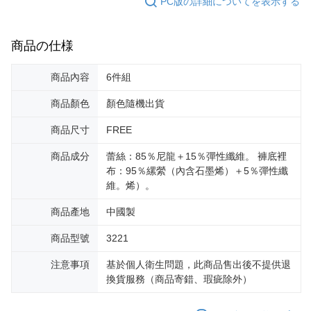
PC版の詳細についてを表示する
商品の仕様
商品內容
6件組
商品顏色
顏色隨機出貨
商品尺寸
FREE
商品成分
蕾絲：85％尼龍＋15％彈性纖維。 褲底裡
布：95％縲縈（內含石墨烯）＋5％彈性纖
維。烯）。
商品產地
中國製
商品型號
3221
注意事項
基於個人衛生問題，此商品售出後不提供退
換貨服務（商品寄錯、瑕疵除外）