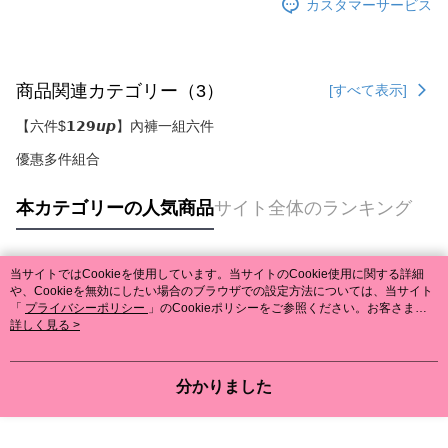
カスタマーサービス
商品関連カテゴリー（3）
[すべて表示]
【六件$𝟭𝟮𝟵𝙪𝙥】內褲一組六件
優惠多件組合
本カテゴリーの人気商品
サイト全体のランキング
当サイトではCookieを使用しています。当サイトのCookie使用に関する詳細
人気タグ
や、Cookieを無効にしたい場合のブラウザでの設定方法については、当サイト
「
プライバシーポリシー
」のCookieポリシーをご参照ください。お客さま
が、当サイトを引き続き使用される場合、当社がサイト利用規約のCookieポリ
詳しく見る >
シーに基づいてCookieを使用することに同意したものとみなします。
分かりました