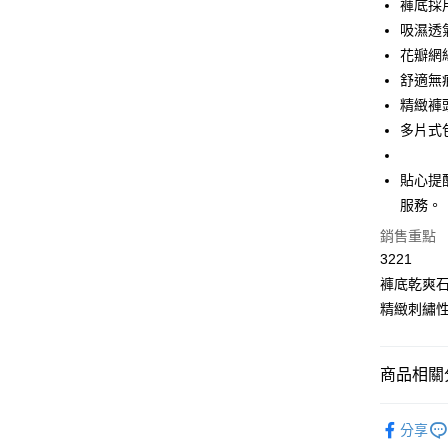
褲底採
吸濕透
Apple Pay
花瓣網
街口支付
舒適無
精緻褲
悠遊付
多片式
全盈+PAY
貼心提
大哥付你
服務。
相關說明
【大哥付
銷售重點
AFTEE先
1.本服務
3221
2.付款方
相關說明
流程，驗
褲底乾爽
【關於「A
Hami Poin
完成交易
AFTEE
精緻刺繡
3.實際核
便利好安
相關說明
4.訂單成
１．簡單
「Hami
消。如遇
ATM付款
２．便利
信會員帳號後
無法說明
商品相關分
３．安心
元)。
【繳款方
貨到付款
1.分期款
【「AFT
【六件$𝟭
醒簡訊。
１．於結帳
分享
2.透過簡
優惠多件
付」結帳