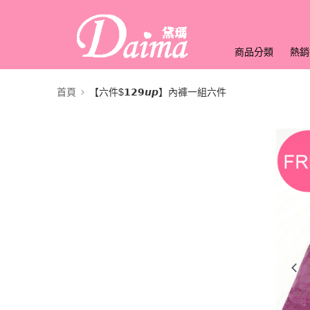
商品分類
熱銷
首頁
【六件$𝟭𝟮𝟵𝙪𝙥】內褲一組六件