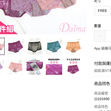
尺寸
FREE
數量
App 結
付款與運
超取滿NT$
付款方式
商品特色
信用卡一
商品編號
11101690
超商取貨
商品特色
LINE Pay