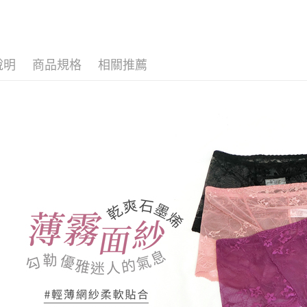
運送方式
帳／街口支
２．訂單
🩲內褲款
３．收到繳
全家取貨
【注意事
／ATM／
1.本服務
※ 請注意
每筆NT$8
用戶於交
絡購買商品
說明
商品規格
相關推薦
款買賣價
先享後付
付款後全
2.基於同
※ 交易是
每筆NT$8
資料（包
是否繳費成
用，由本
付客戶支
3.完整用
萊爾富取
【注意事
每筆NT$8
１．透過由
交易，需
付款後萊
求債權轉
每筆NT$8
２．關於
https://aft
7-11取貨
３．未成
「AFTE
每筆NT$8
任。
４．使用「
付款後7-1
即時審查
每筆NT$8
結果請求
５．嚴禁
形，恩沛
7-11取貨