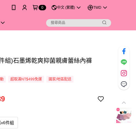
0
中文 (繁體)
TWD
(6件組)石墨烯乾爽抑菌親膚蕾絲內褲
活動
超取滿NT$499免運
國家/地區配送
39
x6件組