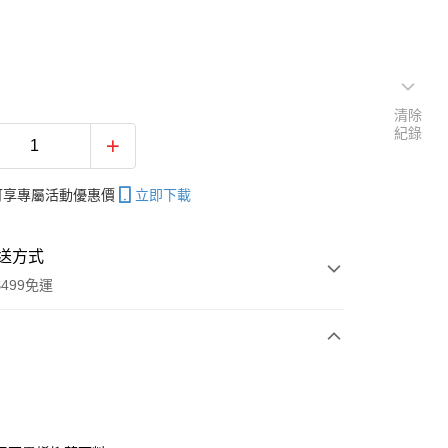
清除
紀錄
帳可享專屬活動優惠價
立即下載
送方式
499免運
次付款
付款