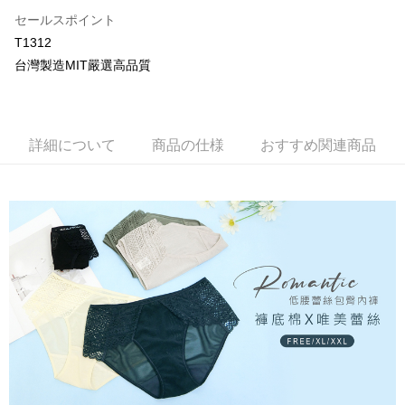
説明
セールスポイント
【OP Pay Later 使用説明】
T1312
AFTEE代金後払い
1. 本サービスは台湾大哥大によって提供され、台湾大哥大のユーザーは追
台灣製造MIT嚴選高品質
加の申請なしで即時に利用可能です。
説明
2. 支払い方法で「OP Pay Later」を選択すると、注文が成立した後に自動
一、 AFTEE代金後払いについて
的に OP Pay Later の取引プロセスに移行し、携帯番号を確認後、分割払
Hami Point
1.お支払い方法でAFTEE代金後払いを選択すると、携帯電話認証ウィンド
いの回数や支払い期限を選択し、支払いを確認すると取引が完了します。
ウが表示されます。
説明
3. 実際の承認額、分割回数および費用については、後続の取引確認ページ
詳細について
商品の仕様
おすすめ関連商品
2.SMSで認証してお支払い手続を進めてください。
「Hami Point」為中華電信所提供之點數服務，可於會員專區綁定中華電信
を基準とします。
3.注文するときのお支払いは不要です。商品はご指定の住所に配送されま
ATM払い
會員帳號後，即可在購物車使用 Hami Point 折抵消費金額 (1點等於1元)。
4. 注文成立後30分以内に確認取引を行わない場合や審査が通過しない場
す。
合、注文は自動的にキャンセルされます。「転専審査」に未通過の状況が
4.ご注文が完了すると、携帯に支払い通知のSMSが届きます。アプリ会員
代金引換
発生した場合は、システムの評価基準に達していないことを意味し、評価
の場合は、AFTEE アプリプッシュ通知が届きます。
内容についての説明はいたしかねます。
5.商品受け取り時のお支払いは不要です。商品を確かめてから、SMSまた
配送方法
はアプリの通知に従って、4大コンビニ、またはATM/オンラインバンキン
グでお支払いください。
【支払い方法の説明】
全家取貨付款
1. 分割払いの金額は電信請求書に統合されず、「OP Pay Later」は毎月の
代金納付期限は最短で 14 日以内ですので、ご注意ください。AFTEE アプ
配送毎にNT$80、NT$499以上で送料無料
締め日後に支払いリマインダーのSMSを送信します。
リをダウンロードして AFTEE 会員になるとお支払い期限を最長 45 日以内
2. SMSのリンクを通じて請求書を開いた後、「コンビニバーコード／台湾
まで延長できます。
付款後全家取貨
大直営店舗／銀行振込／街口支払い／iPASS MONEY」などのチャネルで
支払いを選択できます。
配送毎にNT$80、NT$499以上で送料無料
お支払期限は、ショップが請求した期日と、AFTEEで延長できる日数をも
とに計算されます。AFTEEで注文すると、商品を受け取るまで支払い期限
【注意事項】
萊爾富取貨付款
を延長できますが、商品を期限内に受け取れない場合があります（例：予
1. 本サービスは「台湾大哥大株式会社」（以下「当社」といいます）によ