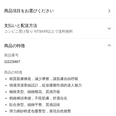
商品項目をお選びください
支払いと配送方法
コンビニ受け取り NT$499以上で送料無料
お支払い方法
商品の特徴
クレジットカード1回払い
商品番号
コンビニ店頭代金引換
11123467
LINE Pay
商品の特徴
Apple Pay
棉質親膚褲底，減少摩擦，讓肌膚自由呼吸
側邊浪漫蕾絲設計，綻放優雅性感的迷人魅力
JKOPAY
極致美型、細緻雕花、質感升級
Easy Wallet
精緻褲頭車縫，不咬肌膚，舒適自在
貼合身型、細緻平整、質感品味
Plus Pay
彈力網紗輕柔包覆臀型，展現自然翹臀
OP Pay Later