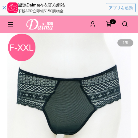
黛瑪Daima內衣官方網站
アプリを起動
下載APP立即領$150購物金
0
1
/
9