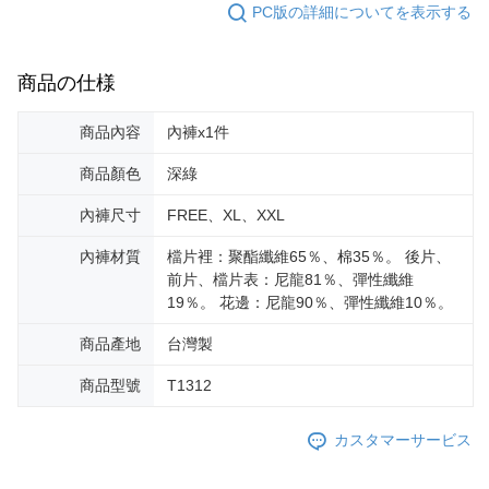
PC版の詳細についてを表示する
商品の仕様
商品內容
內褲x1件
商品顏色
深綠
內褲尺寸
FREE、XL、XXL
內褲材質
檔片裡：聚酯纖維65％、棉35％。 後片、
前片、檔片表：尼龍81％、彈性纖維
19％。 花邊：尼龍90％、彈性纖維10％。
商品產地
台灣製
商品型號
T1312
カスタマーサービス