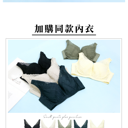
約商品や商品到着日が比較的遅い商品）。そのため、商品到着の有無に関
配送毎にNT$80、NT$799以上で送料無料
って提供され、ユーザーが取引時に本サービスを通じて商品やサービスを
わらず、AFTEEで指定された期限内にお支払いください。
購入できるようにし、店舗が売買／分割払い売買の債権を当社に譲渡した
付款後萊爾富取貨
後、契約に基づいて当社の請求書で帳款を支払うことになります。
二、支払い限度額
2. 「OP Pay Later」を利用する契約関係の目的から、店舗はあなたの個人
配送毎にNT$80、NT$799以上で送料無料
1.初回 AFTEEを ご利用の際に、認証結果及び当社の審査の結果に基づ
情報（名前、電話または住所を含む）を台湾大哥大に提供し、収集、処理
き、限度額が設定されます。
および利用するために、当社があなた本人と分割請求書に必要な情報の確
7-11取貨付款
2.決済金額は最低NT$20です。
認、照合および修正を行います。
3.現在、台湾の会員のみご利用いただけます。
配送毎にNT$80、NT$799以上で送料無料
3. 完全なユーザーサービス規約については、以下のリンクを参照してくだ
さい：
https://oppay.tw/userRule
三、利用規約「AFTEE代金後払い」（以下当サービスという）はネットプ
付款後7-11取貨
ロテクションズ（以下 AFTEE という）が提供し、AFTEEが代金を徴収し
配送毎にNT$80、NT$799以上で送料無料
ます。当サービスご利用の際に提供しなければならない個人情報（注文者
の氏名、電話番号、受取人の氏名、電話番号、受取人住所を含むがこれに
限らない）は、AFTEEに渡され当サービスで必要な範囲内で利用されま
7-11取貨(快速到店)
す。AFTEEの個人情報の収集、処理、利用について、詳細はAFTEE公式ホ
配送毎にNT$90
ームページの『個人情報の収集、処理及び利用に関する声明』をご参照く
ださい（
https://aftee.tw/privacypolicy/
）。
宅配/離島不配送
AFTEEの初回ご利用の際に、審査を通過すれば、最高額がNT$10,000にな
配送毎にNT$80、NT$890以上で送料無料
ります。支払い期限を過ぎた場合、その金額に基づいて年利20%の遅延滞
納金が加算されます。未成年の利用者は、事前に法定代理人または後見人
黑貓貨到付款
の同意を得ればAFTEEをご利用いただけます。
配送毎にNT$120
個人情報の処理、利用について疑問がある、または関連する法律の権利を
國家/地區配送
送料を確認
行使したい場合は、ネットプロテクションズ
cs_tw@netprotections.co.jp