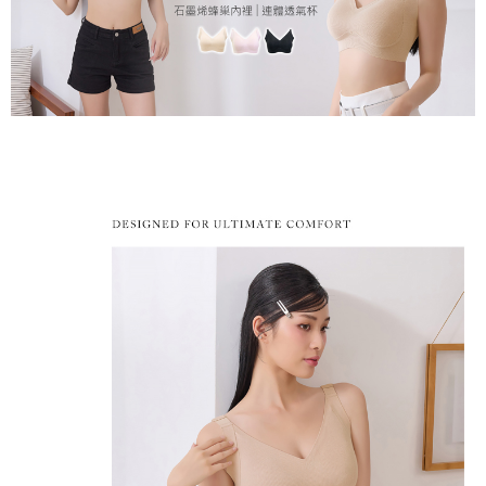
２．關於個人資料處理事宜，請瀏覽以下網址：
https://aftee.tw/terms/#terms3
7-11取貨付款
３．未成年的使用者請事先徵得法定代理人或監護人之同意方可使用
每筆NT$80，滿NT$799(含以上)免運費
「AFTEE先享後付」，若未經同意申辦者引起之損失，本公司不負相關責
任。
付款後7-11取貨
４．使用「AFTEE先享後付」時，將依據個別帳號之用戶狀況，依本公司即
時審查核予不同之上限額度；若仍有額度不足之情形，本公司將視審查結果
每筆NT$80，滿NT$799(含以上)免運費
請求用戶進行身份認證。
５．嚴禁一人註冊多個帳號或使用他人資訊註冊。若發現惡意使用之情形，
7-11取貨(快速到店)
恩沛科技股份有限公司將有權停止該用戶之使用額度並採取法律行動。
每筆NT$90
宅配/離島不配送
每筆NT$80，滿NT$890(含以上)免運費
黑貓貨到付款
每筆NT$120
國家/地區配送
查看運費