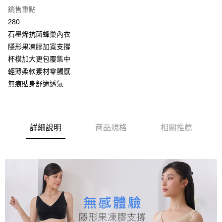
2.付款方式選擇「大哥付你分期」，訂單成立後會自動跳轉到大哥付的交易
相關說明
銷售重點
流程，驗證手機門號後，選擇欲分期的期數、繳款截止日，確認付款後即完
【關於「AFTEE先享後付」】
成交易。
280
Hami Point
AFTEE先享後付是「在收到商品之後才付款」的支付方式。 讓您購物簡單
3.實際核准額度、可分期數及費用金額請依後續交易確認頁面所載為準。
便利好安心！
石墨烯抗菌蜂巢內衣
相關說明
4.訂單成立30分鐘內，如未前往確認交易或遇審核未通過，訂單將自動取
１．簡單：不需註冊會員、不需綁卡、不需儲值。
「Hami Point」為中華電信所提供之點數服務，可於會員專區綁定中華電信
隱形果凍膠加寬支撐
消。如遇「轉專審核」未通過狀況，表示未達大哥付你分期系統評分，恕無
２．便利：只要手機號碼，簡訊認證，即可結帳。
ATM付款
會員帳號後，即可在購物車使用 Hami Point 折抵消費金額 (1點等於1元)。
法說明評估內容。
杯模加大更包覆集中
３．安心：先確認商品／服務後，再付款。
【繳款方式說明】
貨到付款
輕薄柔軟素材零觸感
1.分期款項不併入電信帳單，「大哥付你分期」於每月結算日後寄送繳費提
【「AFTEE先享後付」結帳流程】
醒簡訊。
無痕貼身舒適透氣
１．於結帳方式選擇「AFTEE先享後付」後，將跳轉至「AFTEE先享後付」
2.透過簡訊連結打開帳單後，可選擇「超商條碼／台灣大直營門市／銀行轉
結帳頁面，進行簡訊認證並確認金額後，即可完成結帳。
運送方式
帳／街口支付／iPASS MONEY」等通路繳費。
２．訂單成立數日內，您將收到繳費通知簡訊。
全家取貨付款
３．收到繳費通知簡訊後14天內，點擊此簡訊中的連結，可透過四大超商／
【注意事項】
ATM／網路銀行／等多元方式進行付款，方視為交易完成。
每筆NT$80，滿NT$499(含以上)免運費
1.本服務係由「台灣大哥大股份有限公司」（以下簡稱本公司）所提供，讓
詳細說明
商品規格
相關推薦
※ 請注意：結帳手續完成當下不需立刻繳費，但若您需要取消訂單，請聯絡
用戶於交易時，得透過本服務購買商品或服務，並由商店將買賣／分期付款
購買商品的店家。未經商家同意取消之訂單仍視為有效，需透過AFTEE先享
付款後全家取貨
買賣價金債權讓與本公司後，依約使用本公司帳單繳交帳款。
後付繳納相關費用。
2.基於同意付款使用「大哥付你分期」之契約關係目的，商店將以您的個人
每筆NT$80，滿NT$499(含以上)免運費
※ 交易是否成功請以「AFTEE先享後付 」之結帳頁面顯示為準，若有關於
資料（包含姓名、電話或地址）提供予台灣大哥大進項蒐集、處理及利用，
是否繳費成功／繳費後需取消欲退款等相關疑問，請聯繫「AFTEE先享後付
由本公司與您本人進行分期帳單所需資料之確認、核對及更正。
萊爾富取貨付款
客戶支援中心」
https://netprotections.freshdesk.com/support/home
3.完整用戶服務條款，請詳閱以下連結：
https://oppay.tw/userRule
每筆NT$80，滿NT$799(含以上)免運費
【注意事項】
１．透過由恩沛科技股份有限公司提供之「AFTEE先享後付」服務完成之交
付款後萊爾富取貨
易，需依本服務之必要範圍內提供個人資料，並將交易相關給付款項請求債
每筆NT$80，滿NT$799(含以上)免運費
權轉讓予恩沛科技股份有限公司。