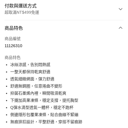
付款與運送方式
超取滿NT$499免運
付款方式
商品特色
信用卡一次付款
商品編號
超商取貨付款
11126310
LINE Pay
商品特色
Apple Pay
冰絲涼感，告別悶熱感
一整天都保持乾爽舒適
街口支付
透氣細緻網面，彈力舒適
悠遊付
舒適無鋼圈，任意捲曲不變形
抑菌石墨烯內裡，瞬間吸濕乾爽
全盈+PAY
下擺加高果凍條，穩定支撐，提托胸型
大哥付你分期
Q彈水滴型透氣一體杯，穩定不跑杯
相關說明
側邊隱形包覆果凍條，貼合曲線不緊繃
【大哥付你分期使用說明】
無痕排扣設計，平整舒適，穿搭不留痕跡
AFTEE先享後付
1.本服務由台灣大哥大提供，台灣大哥大用戶可立即使用無須另外申請。