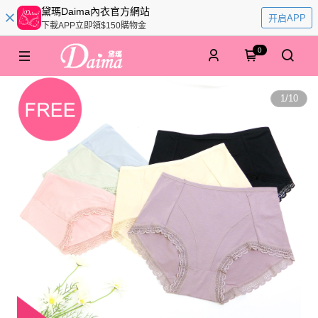
黛瑪Daima內衣官方網站
开启APP
下載APP立即領$150購物金
0
1
/
10