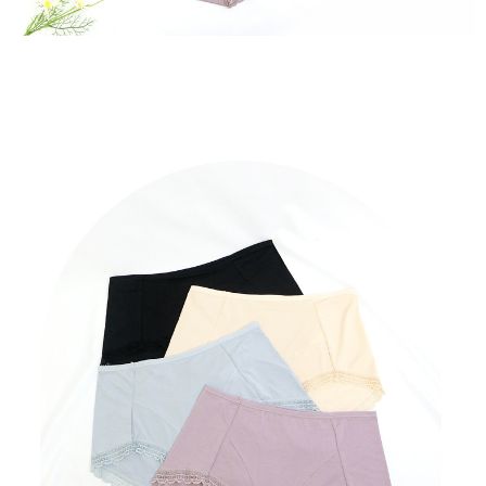
付款後7-11取貨
處理、利用，詳參 AFTEE 官網之『個人資料蒐集、處理及利用告知聲明』
（
https://aftee.tw/privacypolicy/
）。
每笔NT$80，满NT$799(含以上)免运费
若款項超過繳費期限，將根據當次的金額加收年利率 16% 的逾期滯納金。
7-11取貨(快速到店)
未成年的使用者，請事先徵得法定代理人或監護人之同意方可使用
每笔NT$90
AFTEE。
宅配/離島不配送
若您對於個人資料之處理、利用有任何疑問，或欲行使相關法律權利，請聯
繫恩沛科技股份有限公司。若您不同意我們將上開所示之個人資料，連同必
每笔NT$80，满NT$890(含以上)免运费
要之購買訂單資訊提供予 AFTEE ，或讓 AFTEE 蒐集處理利用您的個人資
料，請勿選用本服務。
黑貓貨到付款
每笔NT$120
國家/地區配送
查看运费