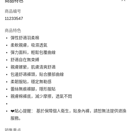
商品特色
信用卡一次付款
商品编号
超商取货付款
11233547
LINE Pay
商品特色
Apple Pay
彈性舒適羽柔棉
柔軟親膚，吸濕透氣
街口支付
彈力面料，輕鬆包覆曲線
悠遊付
舒適自在無束縛
親膚嫘縈，肌膚清爽舒適
Plus PAY
包邊舒適褲頭，貼合腰部曲線
大哥付你分期
柔韌服貼，穩定無勒感
相关说明
蕾絲無痕褲腳，隱形服貼
【大哥付你分期使用说明】
親膚棉褲底，減少摩擦，透氣不悶
AFTEE先享后付
1. 本服务由台湾大哥大提供，电信用户可立即使用无须另外申请。（限个人
月租型门号，不开放公司户及预付卡使用）
相关说明
2. 付款方式选择 “大哥付你分期”，订单成立后会自动跳转到大哥付的交易流
❤️貼心提醒： 基於保障個人衛生，貼身內褲，請恕無法提供退換
一、關於 AFTEE先享後付
程，验证手机门号后，选择欲分期的期数、缴款截止日，确认付款后即完成
Hami Point
1. 於付款方式選擇AFTEE先享後付，將跳出AFTEE先享後付手機驗證視
服務。
交易。
窗。
相关说明
3. 实际核准额度、可分期数及费用金额请依后续交易确认页面所载为准。
2. 進行簡訊驗證之後，即可完成結帳手續。
「Hami Point」为中华电信所提供之积分服务，可于会员专区绑定中华电信
销售重点
4. 订单成立30分钟内，如未前往确认交易或遇审核未通过，订单将自动取