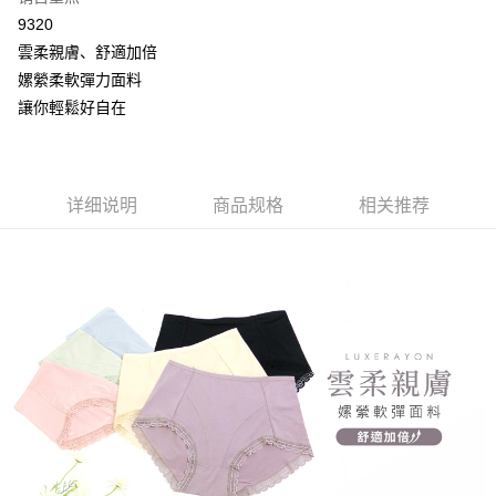
3. 訂單確認後不需事先繳費，商品會配送至您的指定地址。
ATM付款
会员账号后，即可在购物车使用 Hami Point 折抵消费金额（1点等于1
消。如遇 “转专审核”未通过状况，表示未达系统评分，恕无法说明评估内
9320
4. 下訂完成後，您的手機會收到一封繳費通知簡訊，APP會員則會收到
元）。
容。
AFTEE APP推播通知。
货到付款
雲柔親膚、舒適加倍
【缴款方式说明】
5. 收到商品當下無需繳費，確認無誤後，請再利用繳費通知簡訊或AFTEE
1. 分期款项不并入电信账单，“大哥付你分期”于每月结算日后寄送缴费提醒
嫘縈柔軟彈力面料
APP於四大便利商店‧ATM/網銀等方式進行付款。
短信。
运送方式
讓你輕鬆好自在
2. 通过短信链接打开账单后，可选择 “超商条码／台湾大直营门市／银行转
請留意繳費期限為 14 天。唯有下載 AFTEE App 成為 AFTEE 會員者方能享
账／街口支付／iPASS MONEY”等通路缴费。
全家取貨付款
有最長 45 天內付款之服務。
每笔NT$80，满NT$499(含以上)免运费
【注意事项】
繳費期限，為商家向您請款的時間，再加上使用AFTEE可延長的天數所計算
1. 本服务系由 “台湾大哥大股份有限公司”所提供，让用户于交易时，得通过
详细说明
商品规格
相关推荐
出。使用AFTEE下訂可以延長您收到商品前的繳費天數，但無法保證一定能
付款後全家取貨
本服务购买商品或服务，并由商店将买卖／分期付款买卖价金债权让与本公
夠在期限內收到商品(例如:預購商品或預計到貨時間較長者)。因此無論收到
司后，依约使用本公司账单缴交账款。
每笔NT$80，满NT$499(含以上)免运费
商品與否，仍需要請您在AFTEE規定的時間內完成繳費。
2. 基于同意付款使用 “大哥付你分期”之契约关系目的，商店将以您的个人资
料（包含姓名、电话或地址）提供予台湾大哥大进项收集、处理及利用，由
萊爾富取貨付款
二、付款限制
台湾大哥大与本人进行分期账单所需资料之确认、核对及更正。
1. 初次使用 AFTEE 時，將依認證結果及本公司審查結果，核予每個人不同
每笔NT$80，满NT$799(含以上)免运费
3. 完整用户服务条款，请详阅以下链接：
https://oppay.tw/userRule
之上限額度
2. 結帳金額須大於NT$30
付款後萊爾富取貨
3. 目前僅支援台灣會員
每笔NT$80，满NT$799(含以上)免运费
三、聲明條款
「AFTEE先享後付」(下稱本服務)乃由恩沛科技股份有限公司(下稱 AFTEE )
7-11取貨付款
所提供，並由 AFTEE 向您收取款項。因使用本服務所須提供之個人資料(包
每笔NT$80，满NT$799(含以上)免运费
含但不限於訂購人姓名、電話，收件人姓名、電話、收件地址)，將交付予
AFTEE 於本服務必要服務範圍內運用。關於 AFTEE 對於個人資料之蒐集、