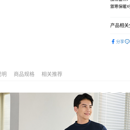
容。
AFTEE 
货到付款
【缴款方
禦寒保暖X
5. 收到
1. 分期
APP於四
短信。
运送方式
2. 通过
請留意繳費期
产品相关分
账／街口支付
享有最長 
全家取貨
★保暖禦
【注意事
繳費期限，
每笔NT$8
分享
1. 本服
算出。使用
👔男士專
过本服务
定能夠在期
付款後全
本公司后
收到商品與
💰招財褲
每笔NT$8
2. 基于
资料（包
二、付款
👕上衣全
用，由台
萊爾富取
1. 初次
说明
商品规格
相关推荐
3. 完整
之上限額
每笔NT$8
2. 結帳金
3. 目前
付款後萊
每笔NT$8
三、聲明
「AFTE
7-11取貨
)所提供，
(包含但不
每笔NT$8
予 AFT
集、處理、
付款後7-1
明』（
http