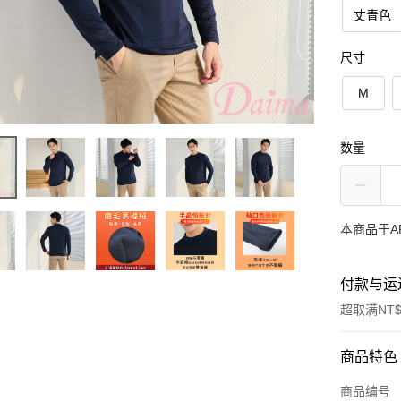
丈青色
尺寸
M
数量
本商品于A
付款与运
超取满NT$
付款方式
商品特色
信用卡一
商品编号