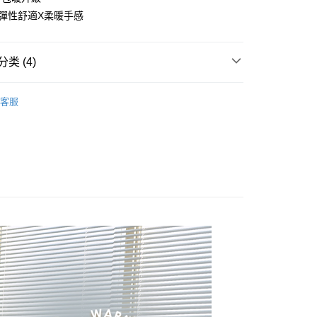
APP推播通知。
式说明】
彈性舒適X柔暖手感
商品當下無需繳費，確認無誤後，請再利用繳費通知簡訊或AFTEE
款项不并入电信账单，“大哥付你分期”于每月结算日后寄送缴费提醒
大便利商店‧ATM/網銀等方式進行付款。
短信链接打开账单后，可选择 “超商条码／台湾大直营门市／银行转
限為 14 天。唯有下載 AFTEE App 成為 AFTEE 會員者方能
类 (4)
／iPASS MONEY”等通路缴费。
45 天內付款之服務。
付款
寒單品
現貨｜長袖上衣
项】
為商家向您請款的時間，再加上使用AFTEE可延長的天數所計
0，满NT$499(含以上)免运费
客服
务系由 “台湾大哥大股份有限公司”所提供，让用户于交易时，得通
AFTEE下訂可以延長您收到商品前的繳費天數，但無法保證一
區內著系列
長袖/長褲
购买商品或服务，并由商店将买卖／分期付款买卖价金债权让与
限內收到商品(例如:預購商品或預計到貨時間較長者)。因此無論
家取貨
，依约使用本公司账单缴交账款。
否，仍需要請您在AFTEE規定的時間內完成繳費。
好運罩🌺旺桃花
💙富貴藍
0，满NT$499(含以上)免运费
同意付款使用 “大哥付你分期”之契约关系目的，商店将以您的个人
含姓名、电话或地址）提供予台湾大哥大进项收集、处理及利
限制
系列
長袖
湾大哥大与本人进行分期账单所需资料之确认、核对及更正。
貨付款
使用 AFTEE 時，將依認證結果及本公司審查結果，核予每個人不同
用户服务条款，请详阅以下链接：
https://oppay.tw/userRule
度
0，满NT$799(含以上)免运费
額須大於NT$30
僅支援台灣會員
爾富取貨
0，满NT$799(含以上)免运费
條款
E先享後付」(下稱本服務)乃由恩沛科技股份有限公司(下稱 AFTEE
付款
並由 AFTEE 向您收取款項。因使用本服務所須提供之個人資料
限於訂購人姓名、電話，收件人姓名、電話、收件地址)，將交付
0，满NT$799(含以上)免运费
EE 於本服務必要服務範圍內運用。關於 AFTEE 對於個人資料之蒐
利用，詳參 AFTEE 官網之『個人資料蒐集、處理及利用告知聲
1取貨
s://aftee.tw/privacypolicy/
）。