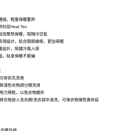
付款
裡絨，輕量保暖蓄熱
科技Heat Tex
加倍聚熱保暖，阻隔冷空氣
高領設計，貼合頸部線條，更加保暖
邊設計，阻擋冷風入侵
裁，貼身保暖不緊繃
議：
分期
一次穿前先洗滌
你分期使用说明】
色與淺色衣物請分開洗滌
享后付
务由台湾大哥大提供，电信用户可立即使用无须另外申请。（限个
勿用力擰乾，以免衣物變形
门号，不开放公司户及预付卡使用）
議將衣物放入洗衣網/洗衣袋中清洗，可保衣物彈性壽命延
方式选择 “大哥付你分期”，订单成立后会自动跳转到大哥付的交易
FTEE先享後付
t
证手机门号后，选择欲分期的期数、缴款截止日，确认付款后即
款方式選擇AFTEE先享後付，將跳出AFTEE先享後付手機驗證視
。
核准额度、可分期数及费用金额请依后续交易确认页面所载为准。
簡訊驗證之後，即可完成結帳手續。
 Point」为中华电信所提供之积分服务，可于会员专区绑定中华电
成立30分钟内，如未前往确认交易或遇审核未通过，订单将自动取
確認後不需事先繳費，商品會配送至您的指定地址。
，即可在购物车使用 Hami Point 折抵消费金额（1点等于1
“转专审核”未通过状况，表示未达系统评分，恕无法说明评估内
完成後，您的手機會收到一封繳費通知簡訊，APP會員則會收到
、包暖升級