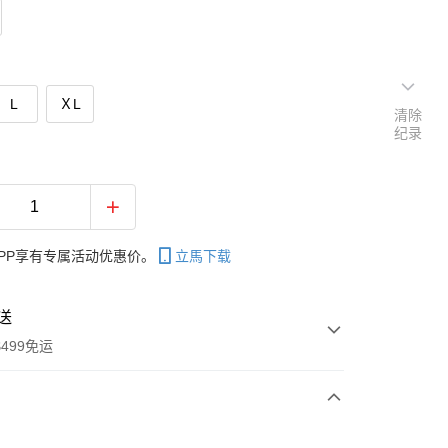
L
ＸL
清除
纪录
PP享有专属活动优惠价。
立馬下载
送
499免运
次付款