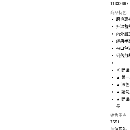
11332667
超商取货
商品特色
LINE Pay
磨毛裏
升溫蓄熱
Apple Pay
內外層
街口支付
經典半
袖口包
悠遊付
俐落剪
Plus PAY
※ 建
大哥付你
▲ 第
相关说明
【大哥付
▲ 深
AFTEE先
1. 本服
▲ 請
人月租型
相关说明
▲ 建
2. 付款
一、關於 A
Hami Poin
流程，验
1. 於付
長
完成交易
窗。
相关说明
销售重点
3. 实际
2. 進行
「Hami
4. 订单
ATM付款
3. 訂單
7551
信会员账号后
消。如遇 
4. 下訂
元）。
加倍蓄熱