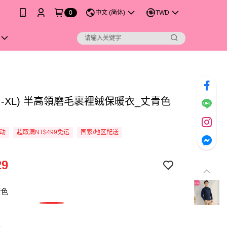
0
中文 (简体)
TWD
M-XL) 半高領磨毛裹裡絨保暖衣_丈青色
活动
超取满NT$499免运
国家/地区配送
29
青色