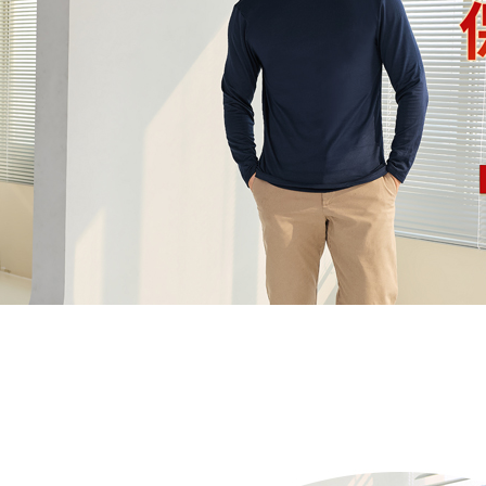
每笔NT$8
若款項超過
未成年的
7-11取貨
AFTEE。
每笔NT$9
若您對於
宅配/離島
聯繫恩沛
同必要之購
每笔NT$8
人資料，
黑貓貨到
每笔NT$1
國家/地區