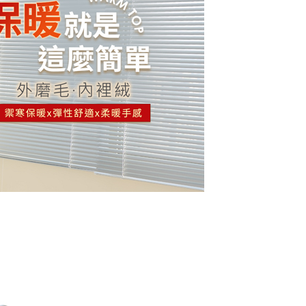
0，满NT$799(含以上)免运费
繳費期限，將根據當次的金額加收年利率 16% 的逾期滯納金。
使用者，請事先徵得法定代理人或監護人之同意方可使用
(快速到店)
0
個人資料之處理、利用有任何疑問，或欲行使相關法律權利，請
不配送
科技股份有限公司。若您不同意我們將上開所示之個人資料，連
買訂單資訊提供予 AFTEE ，或讓 AFTEE 蒐集處理利用您的個
0，满NT$890(含以上)免运费
請勿選用本服務。
付款
20
配送
查看运费