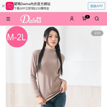
黛瑪Daima內衣官方網站
開啟APP
下載APP立即領$150購物金
0
1
/
10