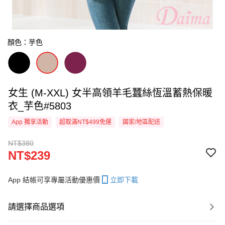
顏色：芋色
女生 (M-XXL) 女半高領羊毛蠶絲恆溫蓄熱保暖
衣_芋色#5803
App 獨享活動
超取滿NT$499免運
國家/地區配送
NT$380
NT$239
App 結帳可享專屬活動優惠價
立即下載
請選擇商品選項