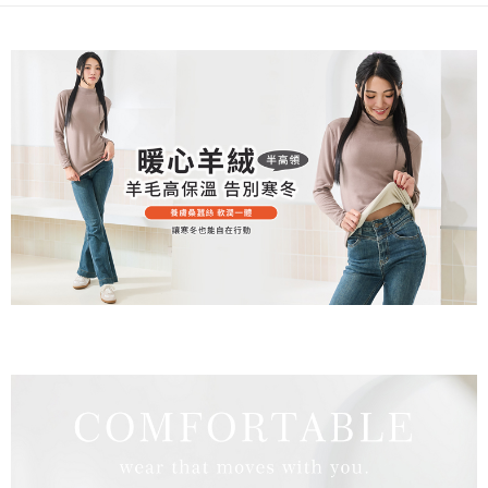
２．關於個人資料處理事宜，請瀏覽以下網址：
https://aftee.tw/terms/#terms3
7-11取貨付款
３．未成年的使用者請事先徵得法定代理人或監護人之同意方可使用
每筆NT$80，滿NT$799(含以上)免運費
「AFTEE先享後付」，若未經同意申辦者引起之損失，本公司不負相關責
任。
付款後7-11取貨
４．使用「AFTEE先享後付」時，將依據個別帳號之用戶狀況，依本公司即
時審查核予不同之上限額度；若仍有額度不足之情形，本公司將視審查結果
每筆NT$80，滿NT$799(含以上)免運費
請求用戶進行身份認證。
５．嚴禁一人註冊多個帳號或使用他人資訊註冊。若發現惡意使用之情形，
7-11取貨(快速到店)
恩沛科技股份有限公司將有權停止該用戶之使用額度並採取法律行動。
每筆NT$90
宅配/離島不配送
每筆NT$80，滿NT$890(含以上)免運費
黑貓貨到付款
每筆NT$120
國家/地區配送
查看運費