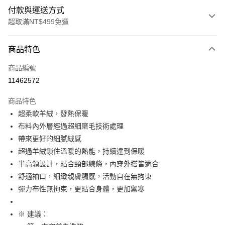
付款與運送方式
超取滿NT$499免運
付款方式
商品特色
信用卡一次付款
商品編號
超商取貨付款
11462572
LINE Pay
商品特色
Apple Pay
超柔軟羊絨，發熱保暖
布料內外層經過超細磨毛技術處理
街口支付
帶來更好的細膩絨感
悠遊付
超過羊絨鎖住溫暖的熱能，持續達到保暖
半高領設計，貼合頸部線條，內穿外搭皆適合
全盈+PAY
舒適袖口，細緻親膚觸感，活動自在無拘束
大哥付你分期
彈力布性無拘束，更貼合身體，更加禦寒
相關說明
【大哥付你分期使用說明】
※ 建議：
AFTEE先享後付
1.本服務由台灣大哥大提供，台灣大哥大用戶可立即使用無須另外申請。