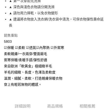
▲ 第一次穿前先洗滌
2.付款方式選擇「大哥付你分期」，訂單成立後會自動跳轉到大哥付的交易
相關說明
流程，驗證手機門號後，選擇欲分期的期數、繳款截止日，確認付款後即完
▲ 深色與淺色衣物請分開洗滌
【關於「AFTEE先享後付」】
成交易。
Hami Point
AFTEE先享後付是「在收到商品之後才付款」的支付方式。 讓您購物簡單
▲ 請勿用力擰乾，以免衣物變形
3.實際核准額度、可分期數及費用金額請依後續交易確認頁面所載為準。
便利好安心！
相關說明
4.訂單成立30分鐘內，如未前往確認交易或遇審核未通過，訂單將自動取
▲ 建議將衣物放入洗衣網/洗衣袋中清洗，可保衣物彈性壽命延
１．簡單：不需註冊會員、不需綁卡、不需儲值。
「Hami Point」為中華電信所提供之點數服務，可於會員專區綁定中華電信
消。如遇「轉專審核」未通過狀況，表示未達大哥付你分期系統評分，恕無
２．便利：只要手機號碼，簡訊認證，即可結帳。
長
ATM付款
會員帳號後，即可在購物車使用 Hami Point 折抵消費金額 (1點等於1元)。
法說明評估內容。
３．安心：先確認商品／服務後，再付款。
【繳款方式說明】
貨到付款
銷售重點
1.分期款項不併入電信帳單，「大哥付你分期」於每月結算日後寄送繳費提
【「AFTEE先享後付」結帳流程】
醒簡訊。
5803
１．於結帳方式選擇「AFTEE先享後付」後，將跳轉至「AFTEE先享後付」
2.透過簡訊連結打開帳單後，可選擇「超商條碼／台灣大直營門市／銀行轉
結帳頁面，進行簡訊認證並確認金額後，即可完成結帳。
運送方式
☑保暖 ☑柔軟 ☑透氣☑內聚熱 ☑外禦寒
帳／街口支付／iPASS MONEY」等通路繳費。
２．訂單成立數日內，您將收到繳費通知簡訊。
柔軟親膚/一衣兩穿/雙面磨毛
全家取貨付款
３．收到繳費通知簡訊後14天內，點擊此簡訊中的連結，可透過四大超商／
【注意事項】
禦寒保暖/柔暖手感/彈性舒適
ATM／網路銀行／等多元方式進行付款，方視為交易完成。
每筆NT$80，滿NT$499(含以上)免運費
1.本服務係由「台灣大哥大股份有限公司」（以下簡稱本公司）所提供，讓
※ 請注意：結帳手續完成當下不需立刻繳費，但若您需要取消訂單，請聯絡
來自歐洲「軟黃金」極細緻羊毛
用戶於交易時，得透過本服務購買商品或服務，並由商店將買賣／分期付款
購買商品的店家。未經商家同意取消之訂單仍視為有效，需透過AFTEE先享
付款後全家取貨
買賣價金債權讓與本公司後，依約使用本公司帳單繳交帳款。
羊毛的細緻、長度，色澤及柔軟度
後付繳納相關費用。
2.基於同意付款使用「大哥付你分期」之契約關係目的，商店將以您的個人
每筆NT$80，滿NT$499(含以上)免運費
溫潤、細膩、柔軟，打造親膚保暖衣物
※ 交易是否成功請以「AFTEE先享後付 」之結帳頁面顯示為準，若有關於
資料（包含姓名、電話或地址）提供予台灣大哥大進項蒐集、處理及利用，
是否繳費成功／繳費後需取消欲退款等相關疑問，請聯繫「AFTEE先享後付
穿上有輕若無物的體感。
由本公司與您本人進行分期帳單所需資料之確認、核對及更正。
萊爾富取貨付款
客戶支援中心」
https://netprotections.freshdesk.com/support/home
3.完整用戶服務條款，請詳閱以下連結：
https://oppay.tw/userRule
每筆NT$80，滿NT$799(含以上)免運費
【注意事項】
１．透過由恩沛科技股份有限公司提供之「AFTEE先享後付」服務完成之交
付款後萊爾富取貨
易，需依本服務之必要範圍內提供個人資料，並將交易相關給付款項請求債
詳細說明
商品規格
相關推薦
每筆NT$80，滿NT$799(含以上)免運費
權轉讓予恩沛科技股份有限公司。