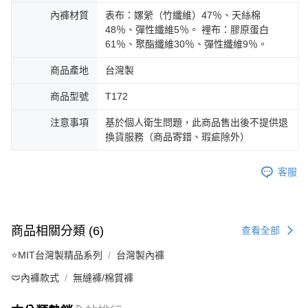
內褲材質
表布：嫘縈（竹纖維）47％、天絲棉
48％、彈性纖維5％。 裡布：膠原蛋白
61％、聚酯纖維30％、彈性纖維9％。
商品產地
台灣製
商品型號
T172
注意事項
基於個人衛生問題，此商品售出後不提供退
換貨服務（商品寄錯、瑕疵除外）
客服
商品相關分類 (6)
查看全部
⭐MIT台灣製精品系列
台灣製內褲
🩲內褲款式
無縫褲/棉質褲