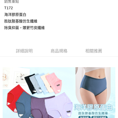
銷售重點
【大哥付你分期使用說明】
AFTEE先享後付
1.本服務由台灣大哥大提供，台灣大哥大用戶可立即使用無須另外申請。
T172
2.付款方式選擇「大哥付你分期」，訂單成立後會自動跳轉到大哥付的交易
相關說明
海洋膠原蛋白
流程，驗證手機門號後，選擇欲分期的期數、繳款截止日，確認付款後即完
【關於「AFTEE先享後付」】
成交易。
胜肽胺基酸仿生纖維
Hami Point
AFTEE先享後付是「在收到商品之後才付款」的支付方式。 讓您購物簡單
3.實際核准額度、可分期數及費用金額請依後續交易確認頁面所載為準。
便利好安心！
除臭抑菌，嫘縈竹炭纖維
相關說明
4.訂單成立30分鐘內，如未前往確認交易或遇審核未通過，訂單將自動取
１．簡單：不需註冊會員、不需綁卡、不需儲值。
「Hami Point」為中華電信所提供之點數服務，可於會員專區綁定中華電信
消。如遇「轉專審核」未通過狀況，表示未達大哥付你分期系統評分，恕無
２．便利：只要手機號碼，簡訊認證，即可結帳。
ATM付款
會員帳號後，即可在購物車使用 Hami Point 折抵消費金額 (1點等於1元)。
法說明評估內容。
３．安心：先確認商品／服務後，再付款。
【繳款方式說明】
貨到付款
1.分期款項不併入電信帳單，「大哥付你分期」於每月結算日後寄送繳費提
【「AFTEE先享後付」結帳流程】
詳細說明
商品規格
相關推薦
醒簡訊。
１．於結帳方式選擇「AFTEE先享後付」後，將跳轉至「AFTEE先享後付」
2.透過簡訊連結打開帳單後，可選擇「超商條碼／台灣大直營門市／銀行轉
結帳頁面，進行簡訊認證並確認金額後，即可完成結帳。
運送方式
帳／街口支付／iPASS MONEY」等通路繳費。
２．訂單成立數日內，您將收到繳費通知簡訊。
全家取貨付款
３．收到繳費通知簡訊後14天內，點擊此簡訊中的連結，可透過四大超商／
【注意事項】
ATM／網路銀行／等多元方式進行付款，方視為交易完成。
每筆NT$80，滿NT$499(含以上)免運費
1.本服務係由「台灣大哥大股份有限公司」（以下簡稱本公司）所提供，讓
※ 請注意：結帳手續完成當下不需立刻繳費，但若您需要取消訂單，請聯絡
用戶於交易時，得透過本服務購買商品或服務，並由商店將買賣／分期付款
購買商品的店家。未經商家同意取消之訂單仍視為有效，需透過AFTEE先享
付款後全家取貨
買賣價金債權讓與本公司後，依約使用本公司帳單繳交帳款。
後付繳納相關費用。
2.基於同意付款使用「大哥付你分期」之契約關係目的，商店將以您的個人
每筆NT$80，滿NT$499(含以上)免運費
※ 交易是否成功請以「AFTEE先享後付 」之結帳頁面顯示為準，若有關於
資料（包含姓名、電話或地址）提供予台灣大哥大進項蒐集、處理及利用，
是否繳費成功／繳費後需取消欲退款等相關疑問，請聯繫「AFTEE先享後付
由本公司與您本人進行分期帳單所需資料之確認、核對及更正。
萊爾富取貨付款
客戶支援中心」
https://netprotections.freshdesk.com/support/home
3.完整用戶服務條款，請詳閱以下連結：
https://oppay.tw/userRule
每筆NT$80，滿NT$799(含以上)免運費
【注意事項】
１．透過由恩沛科技股份有限公司提供之「AFTEE先享後付」服務完成之交