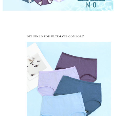
付款後萊爾富取貨
易，需依本服務之必要範圍內提供個人資料，並將交易相關給付款項請求債
每筆NT$80，滿NT$799(含以上)免運費
權轉讓予恩沛科技股份有限公司。
２．關於個人資料處理事宜，請瀏覽以下網址：
https://aftee.tw/terms/#terms3
7-11取貨付款
３．未成年的使用者請事先徵得法定代理人或監護人之同意方可使用
每筆NT$80，滿NT$799(含以上)免運費
「AFTEE先享後付」，若未經同意申辦者引起之損失，本公司不負相關責
任。
付款後7-11取貨
４．使用「AFTEE先享後付」時，將依據個別帳號之用戶狀況，依本公司即
時審查核予不同之上限額度；若仍有額度不足之情形，本公司將視審查結果
每筆NT$80，滿NT$799(含以上)免運費
請求用戶進行身份認證。
５．嚴禁一人註冊多個帳號或使用他人資訊註冊。若發現惡意使用之情形，
7-11取貨(快速到店)
恩沛科技股份有限公司將有權停止該用戶之使用額度並採取法律行動。
每筆NT$90
宅配/離島不配送
每筆NT$80，滿NT$890(含以上)免運費
黑貓貨到付款
每筆NT$120
國家/地區配送
查看運費