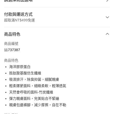
付款與運送方式
超取滿NT$499免運
付款方式
商品特色
信用卡一次付款
商品編號
超商取貨付款
11737387
LINE Pay
商品特色
Apple Pay
海洋膠原蛋白
胜肽胺基酸仿生纖維
街口支付
吸濕排汗，除臭抑菌，細膩親膚
悠遊付
輕柔嫘縈面料，細緻柔軟，輕薄透氣
天然會呼吸的面料-竹炭纖維
全盈+PAY
彈力親膚面料，完美貼合不緊繃
大哥付你分期
親膚包邊褲腳，減少摩擦，自在不勒
相關說明