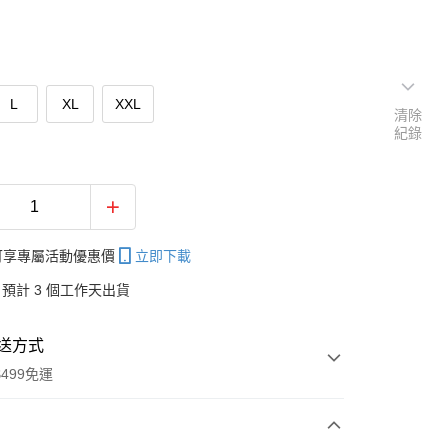
L
XL
XXL
清除
紀錄
帳可享專屬活動優惠價
立即下載
預計 3 個工作天出貨
送方式
499免運