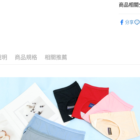
信會員帳號後
無法說明
商品相關分
３．安心
元)。
【繳款方
貨到付款
1.分期款
【「AFT
⭐MIT台
醒簡訊。
１．於結帳
分享
2.透過簡
🩲內褲款
付」結帳
運送方式
帳／街口支
２．訂單
💰招財褲
３．收到繳
全家取貨
【注意事
／ATM／
🔎│材質
1.本服務
※ 請注意
每筆NT$8
用戶於交
絡購買商品
說明
商品規格
相關推薦
🔎│材質
款買賣價
先享後付
付款後全
2.基於同
※ 交易是
每筆NT$8
資料（包
是否繳費成
用，由本
付客戶支
3.完整用
萊爾富取
【注意事
每筆NT$8
１．透過由
交易，需
付款後萊
求債權轉
每筆NT$8
２．關於
https://aft
7-11取貨
３．未成
「AFTE
每筆NT$8
任。