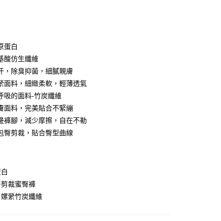
次付款
付款
原蛋白
基酸仿生纖維
汗，除臭抑菌，細膩親膚
縈面料，細緻柔軟，輕薄透氣
呼吸的面料-竹炭纖維
膚面料，完美貼合不緊繃
邊褲腳，減少摩擦，自在不勒
包臀剪裁，貼合臀型曲線
分期
你分期使用說明】
享後付
由台灣大哥大提供，台灣大哥大用戶可立即使用無須另外申請。
蛋白
式選擇「大哥付你分期」，訂單成立後會自動跳轉到大哥付的交易
證手機門號後，選擇欲分期的期數、繳款截止日，確認付款後即
臀剪裁蜜臀褲
FTEE先享後付」】
t
。
先享後付是「在收到商品之後才付款」的支付方式。 讓您購物簡單
，嫘縈竹炭纖維
准額度、可分期數及費用金額請依後續交易確認頁面所載為準。
心！
立30分鐘內，如未前往確認交易或遇審核未通過，訂單將自動取
：不需註冊會員、不需綁卡、不需儲值。
 Point」為中華電信所提供之點數服務，可於會員專區綁定中華電
「轉專審核」未通過狀況，表示未達大哥付你分期系統評分，恕
：只要手機號碼，簡訊認證，即可結帳。