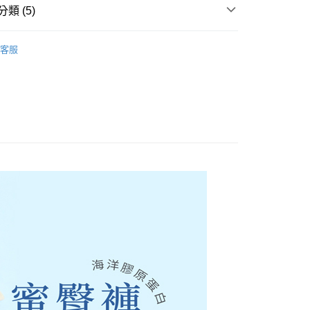
，即可在購物車使用 Hami Point 折抵消費金額 (1點等於1
評估內容。
類 (5)
：先確認商品／服務後，再付款。
式說明】
項不併入電信帳單，「大哥付你分期」於每月結算日後寄送繳費提
EE先享後付」結帳流程】
灣製精品系列
台灣製內褲
方式選擇「AFTEE先享後付」後，將跳轉至「AFTEE先享後
客服
訊連結打開帳單後，可選擇「超商條碼／台灣大直營門市／銀行轉
式
無縫褲/棉質褲
頁面，進行簡訊認證並確認金額後，即可完成結帳。
付／iPASS MONEY」等通路繳費。
成立數日內，您將收到繳費通知簡訊。
好運罩🌺旺桃花
🌑招財灰
費通知簡訊後14天內，點擊此簡訊中的連結，可透過四大超商
付款
項】
網路銀行／等多元方式進行付款，方視為交易完成。
功能搜尋
除臭竹炭紗
係由「台灣大哥大股份有限公司」（以下簡稱本公司）所提供，讓
：結帳手續完成當下不需立刻繳費，但若您需要取消訂單，請聯
0，滿NT$499(含以上)免運費
易時，得透過本服務購買商品或服務，並由商店將買賣／分期付
的店家。未經商家同意取消之訂單仍視為有效，需透過AFTEE
功能搜尋
膠原蛋白
金債權讓與本公司後，依約使用本公司帳單繳交帳款。
繳納相關費用。
家取貨
意付款使用「大哥付你分期」之契約關係目的，商店將以您的個人
否成功請以「AFTEE先享後付 」之結帳頁面顯示為準，若有關於
0，滿NT$499(含以上)免運費
含姓名、電話或地址）提供予台灣大哥大進項蒐集、處理及利
功／繳費後需取消欲退款等相關疑問，請聯繫「AFTEE先享後
公司與您本人進行分期帳單所需資料之確認、核對及更正。
援中心」
https://netprotections.freshdesk.com/support/home
戶服務條款，請詳閱以下連結：
https://oppay.tw/userRule
貨付款
項】
0，滿NT$799(含以上)免運費
恩沛科技股份有限公司提供之「AFTEE先享後付」服務完成之
依本服務之必要範圍內提供個人資料，並將交易相關給付款項請
爾富取貨
讓予恩沛科技股份有限公司。
0，滿NT$799(含以上)免運費
個人資料處理事宜，請瀏覽以下網址：
ee.tw/terms/#terms3
付款
年的使用者請事先徵得法定代理人或監護人之同意方可使用
E先享後付」，若未經同意申辦者引起之損失，本公司不負相關責
0，滿NT$799(含以上)免運費