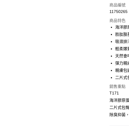
信用卡一
商品編號
11750265
超商取貨
商品特色
LINE Pay
海洋膠
胜肽胺
Apple Pay
吸濕排
街口支付
輕柔嫘
天然會
悠遊付
彈力親
全盈+PAY
親膚包
二片式
大哥付你
相關說明
銷售重點
【大哥付
T171
AFTEE先
1.本服務
海洋膠原
2.付款方
相關說明
流程，驗
二片式包
【關於「A
Hami Poin
完成交易
AFTEE
除臭抑菌
3.實際核
便利好安
相關說明
4.訂單成
１．簡單
「Hami
消。如遇
ATM付款
２．便利