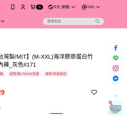
0
中文 (繁體)
TWD
灣製/MIT】(M-XXL)海洋膠原蛋白竹
褲_灰色#171
活動
超取滿NT$499免運
國家/地區配送
29
色