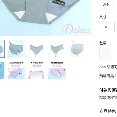
灰色
尺寸
M
數量
App 結
預購商品：
付款與運
超取滿NT$
付款方式
商品特色