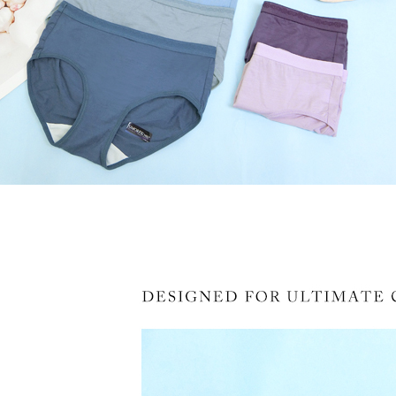
４．使用「
付款後7-1
即時審查
每筆NT$8
結果請求
５．嚴禁
形，恩沛
7-11取貨
動。
每筆NT$9
宅配/離島
每筆NT$8
黑貓貨到
每筆NT$1
國家/地區