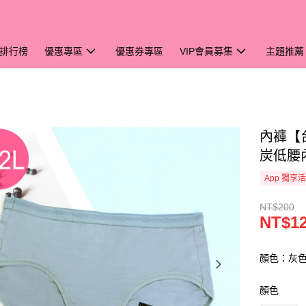
排行榜
優惠專區
優惠券專區
VIP會員募集
主題推薦
內褲【台
炭低腰內
App 獨享
NT$200
NT$1
顏色：灰
顏色