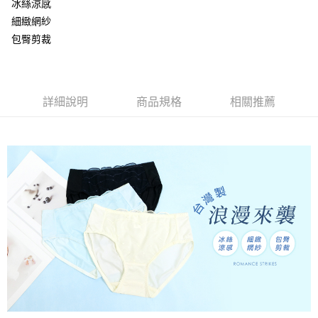
冰絲涼感
【大哥付你分期使用說明】
AFTEE先享後付
1.本服務由台灣大哥大提供，台灣大哥大用戶可立即使用無須另外申請。
細緻網紗
2.付款方式選擇「大哥付你分期」，訂單成立後會自動跳轉到大哥付的交易
相關說明
包臀剪裁
流程，驗證手機門號後，選擇欲分期的期數、繳款截止日，確認付款後即完
【關於「AFTEE先享後付」】
成交易。
Hami Point
AFTEE先享後付是「在收到商品之後才付款」的支付方式。 讓您購物簡單
3.實際核准額度、可分期數及費用金額請依後續交易確認頁面所載為準。
便利好安心！
相關說明
4.訂單成立30分鐘內，如未前往確認交易或遇審核未通過，訂單將自動取
１．簡單：不需註冊會員、不需綁卡、不需儲值。
「Hami Point」為中華電信所提供之點數服務，可於會員專區綁定中華電信
消。如遇「轉專審核」未通過狀況，表示未達大哥付你分期系統評分，恕無
２．便利：只要手機號碼，簡訊認證，即可結帳。
ATM付款
詳細說明
商品規格
相關推薦
會員帳號後，即可在購物車使用 Hami Point 折抵消費金額 (1點等於1元)。
法說明評估內容。
３．安心：先確認商品／服務後，再付款。
【繳款方式說明】
貨到付款
1.分期款項不併入電信帳單，「大哥付你分期」於每月結算日後寄送繳費提
【「AFTEE先享後付」結帳流程】
醒簡訊。
１．於結帳方式選擇「AFTEE先享後付」後，將跳轉至「AFTEE先享後付」
2.透過簡訊連結打開帳單後，可選擇「超商條碼／台灣大直營門市／銀行轉
結帳頁面，進行簡訊認證並確認金額後，即可完成結帳。
運送方式
帳／街口支付／iPASS MONEY」等通路繳費。
２．訂單成立數日內，您將收到繳費通知簡訊。
全家取貨付款
３．收到繳費通知簡訊後14天內，點擊此簡訊中的連結，可透過四大超商／
【注意事項】
ATM／網路銀行／等多元方式進行付款，方視為交易完成。
每筆NT$80，滿NT$499(含以上)免運費
1.本服務係由「台灣大哥大股份有限公司」（以下簡稱本公司）所提供，讓
※ 請注意：結帳手續完成當下不需立刻繳費，但若您需要取消訂單，請聯絡
用戶於交易時，得透過本服務購買商品或服務，並由商店將買賣／分期付款
購買商品的店家。未經商家同意取消之訂單仍視為有效，需透過AFTEE先享
付款後全家取貨
買賣價金債權讓與本公司後，依約使用本公司帳單繳交帳款。
後付繳納相關費用。
2.基於同意付款使用「大哥付你分期」之契約關係目的，商店將以您的個人
每筆NT$80，滿NT$499(含以上)免運費
※ 交易是否成功請以「AFTEE先享後付 」之結帳頁面顯示為準，若有關於
資料（包含姓名、電話或地址）提供予台灣大哥大進項蒐集、處理及利用，
是否繳費成功／繳費後需取消欲退款等相關疑問，請聯繫「AFTEE先享後付
由本公司與您本人進行分期帳單所需資料之確認、核對及更正。
萊爾富取貨付款
客戶支援中心」
https://netprotections.freshdesk.com/support/home
3.完整用戶服務條款，請詳閱以下連結：
https://oppay.tw/userRule
每筆NT$80，滿NT$799(含以上)免運費
【注意事項】
１．透過由恩沛科技股份有限公司提供之「AFTEE先享後付」服務完成之交