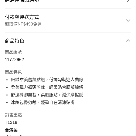
付款與運送方式
超取滿NT$499免運
付款方式
商品特色
信用卡一次付款
商品編號
超商取貨付款
11772962
LINE Pay
商品特色
Apple Pay
細緻甜美蕾絲點綴，低調勾勒迷人曲線
柔美彈力褲頭剪裁，輕柔貼合腰部線條
街口支付
舒適褲腳剪裁，柔順服貼，減少摩擦感
悠遊付
冰絲包臀剪裁，輕盈自在清涼貼膚
全盈+PAY
銷售重點
T1318
大哥付你分期
台灣製
相關說明