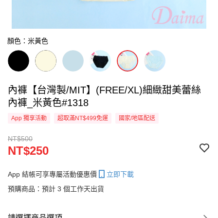
顏色：米黃色
內褲【台灣製/MIT】(FREE/XL)細緻甜美蕾絲
內褲_米黃色#1318
App 獨享活動
超取滿NT$499免運
國家/地區配送
NT$500
NT$250
App 結帳可享專屬活動優惠價
立即下載
預購商品：預計 3 個工作天出貨
請選擇商品選項