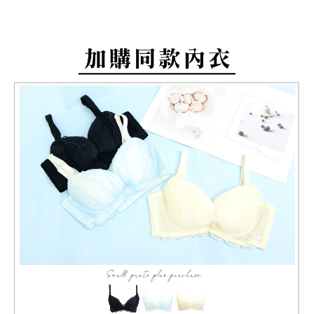
付款後萊爾富取貨
易，需依本服務之必要範圍內提供個人資料，並將交易相關給付款項請求債
每筆NT$80，滿NT$799(含以上)免運費
權轉讓予恩沛科技股份有限公司。
２．關於個人資料處理事宜，請瀏覽以下網址：
https://aftee.tw/terms/#terms3
7-11取貨付款
３．未成年的使用者請事先徵得法定代理人或監護人之同意方可使用
每筆NT$80，滿NT$799(含以上)免運費
「AFTEE先享後付」，若未經同意申辦者引起之損失，本公司不負相關責
任。
付款後7-11取貨
４．使用「AFTEE先享後付」時，將依據個別帳號之用戶狀況，依本公司即
時審查核予不同之上限額度；若仍有額度不足之情形，本公司將視審查結果
每筆NT$80，滿NT$799(含以上)免運費
請求用戶進行身份認證。
５．嚴禁一人註冊多個帳號或使用他人資訊註冊。若發現惡意使用之情形，
7-11取貨(快速到店)
恩沛科技股份有限公司將有權停止該用戶之使用額度並採取法律行動。
每筆NT$90
宅配/離島不配送
每筆NT$80，滿NT$890(含以上)免運費
黑貓貨到付款
每筆NT$120
國家/地區配送
查看運費