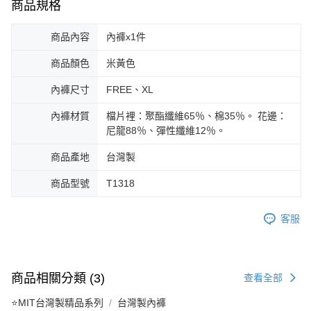
商品規格
商品內容
內褲x1件
商品顏色
米黃色
內褲尺寸
FREE、XL
內褲材質
檔片裡：聚酯纖維65％、棉35％。 花邊：
尼龍88％、彈性纖維12％。
商品產地
台灣製
商品型號
T1318
客服
商品相關分類 (3)
查看全部
⭐MIT台灣製精品系列
台灣製內褲