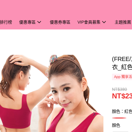
排行榜
優惠專區
優惠券專區
VIP會員募集
主題推薦
(FRE
衣_紅色
App 獨享
NT$380
NT$2
顏色：紅
顏色