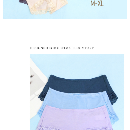
付款後萊爾富取貨
易，需依本服務之必要範圍內提供個人資料，並將交易相關給付款項請求債
每筆NT$80，滿NT$799(含以上)免運費
權轉讓予恩沛科技股份有限公司。
２．關於個人資料處理事宜，請瀏覽以下網址：
https://aftee.tw/terms/#terms3
7-11取貨付款
３．未成年的使用者請事先徵得法定代理人或監護人之同意方可使用
每筆NT$80，滿NT$799(含以上)免運費
「AFTEE先享後付」，若未經同意申辦者引起之損失，本公司不負相關責
任。
付款後7-11取貨
４．使用「AFTEE先享後付」時，將依據個別帳號之用戶狀況，依本公司即
時審查核予不同之上限額度；若仍有額度不足之情形，本公司將視審查結果
每筆NT$80，滿NT$799(含以上)免運費
請求用戶進行身份認證。
５．嚴禁一人註冊多個帳號或使用他人資訊註冊。若發現惡意使用之情形，
7-11取貨(快速到店)
恩沛科技股份有限公司將有權停止該用戶之使用額度並採取法律行動。
每筆NT$90
宅配/離島不配送
每筆NT$80，滿NT$890(含以上)免運費
黑貓貨到付款
每筆NT$120
國家/地區配送
查看運費