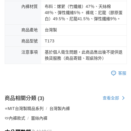
內褲材質
布料：嫘縈（竹纖維）47％、天絲棉
48％、彈性纖維5％。 褲底：尼龍（膠原蛋
白）49.5％、尼龍41.5％、彈性纖維9％。
商品產地
台灣製
商品型號
T173
注意事項
基於個人衛生問題，此商品售出後不提供退
換貨服務（商品寄錯、瑕疵除外）
客服
商品相關分類 (3)
查看全部
⭐MIT台灣製精品系列
台灣製內褲
🩲內褲款式
蕾絲內褲