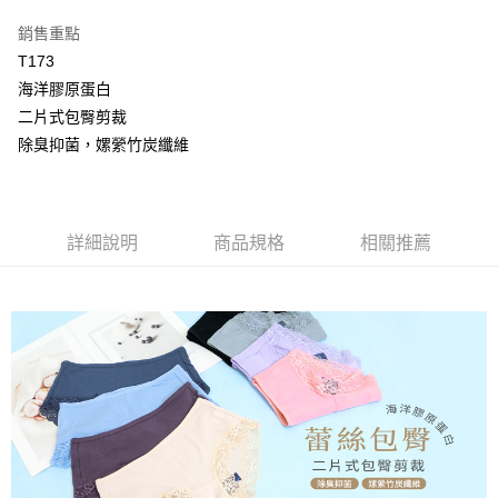
【大哥付你分期使用說明】
AFTEE先享後付
1.本服務由台灣大哥大提供，台灣大哥大用戶可立即使用無須另外申請。
銷售重點
2.付款方式選擇「大哥付你分期」，訂單成立後會自動跳轉到大哥付的交易
相關說明
T173
流程，驗證手機門號後，選擇欲分期的期數、繳款截止日，確認付款後即完
【關於「AFTEE先享後付」】
成交易。
海洋膠原蛋白
Hami Point
AFTEE先享後付是「在收到商品之後才付款」的支付方式。 讓您購物簡單
3.實際核准額度、可分期數及費用金額請依後續交易確認頁面所載為準。
便利好安心！
二片式包臀剪裁
相關說明
4.訂單成立30分鐘內，如未前往確認交易或遇審核未通過，訂單將自動取
１．簡單：不需註冊會員、不需綁卡、不需儲值。
「Hami Point」為中華電信所提供之點數服務，可於會員專區綁定中華電信
除臭抑菌，嫘縈竹炭纖維
消。如遇「轉專審核」未通過狀況，表示未達大哥付你分期系統評分，恕無
２．便利：只要手機號碼，簡訊認證，即可結帳。
ATM付款
會員帳號後，即可在購物車使用 Hami Point 折抵消費金額 (1點等於1元)。
法說明評估內容。
３．安心：先確認商品／服務後，再付款。
【繳款方式說明】
貨到付款
1.分期款項不併入電信帳單，「大哥付你分期」於每月結算日後寄送繳費提
【「AFTEE先享後付」結帳流程】
醒簡訊。
１．於結帳方式選擇「AFTEE先享後付」後，將跳轉至「AFTEE先享後付」
詳細說明
商品規格
相關推薦
2.透過簡訊連結打開帳單後，可選擇「超商條碼／台灣大直營門市／銀行轉
結帳頁面，進行簡訊認證並確認金額後，即可完成結帳。
運送方式
帳／街口支付／iPASS MONEY」等通路繳費。
２．訂單成立數日內，您將收到繳費通知簡訊。
全家取貨付款
３．收到繳費通知簡訊後14天內，點擊此簡訊中的連結，可透過四大超商／
【注意事項】
ATM／網路銀行／等多元方式進行付款，方視為交易完成。
每筆NT$80，滿NT$499(含以上)免運費
1.本服務係由「台灣大哥大股份有限公司」（以下簡稱本公司）所提供，讓
※ 請注意：結帳手續完成當下不需立刻繳費，但若您需要取消訂單，請聯絡
用戶於交易時，得透過本服務購買商品或服務，並由商店將買賣／分期付款
購買商品的店家。未經商家同意取消之訂單仍視為有效，需透過AFTEE先享
付款後全家取貨
買賣價金債權讓與本公司後，依約使用本公司帳單繳交帳款。
後付繳納相關費用。
2.基於同意付款使用「大哥付你分期」之契約關係目的，商店將以您的個人
每筆NT$80，滿NT$499(含以上)免運費
※ 交易是否成功請以「AFTEE先享後付 」之結帳頁面顯示為準，若有關於
資料（包含姓名、電話或地址）提供予台灣大哥大進項蒐集、處理及利用，
是否繳費成功／繳費後需取消欲退款等相關疑問，請聯繫「AFTEE先享後付
由本公司與您本人進行分期帳單所需資料之確認、核對及更正。
萊爾富取貨付款
客戶支援中心」
https://netprotections.freshdesk.com/support/home
3.完整用戶服務條款，請詳閱以下連結：
https://oppay.tw/userRule
每筆NT$80，滿NT$799(含以上)免運費
【注意事項】
１．透過由恩沛科技股份有限公司提供之「AFTEE先享後付」服務完成之交