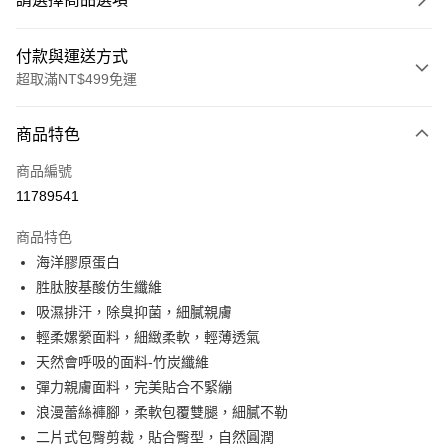
付款與運送方式
超取滿NT$499免運
付款方式
商品特色
信用卡一次付款
商品編號
超商取貨付款
11789541
LINE Pay
商品特色
Apple Pay
海洋膠原蛋白
胜肽胺基酸仿生纖維
街口支付
吸濕排汗，除臭抑菌，細膩親膚
悠遊付
輕柔嫘縈面料，細緻柔軟，輕薄透氣
天然會呼吸的面料-竹炭纖維
全盈+PAY
彈力親膚面料，完美貼合不緊繃
大哥付你分期
浪漫蕾絲褲腳，柔軟包覆雙腿，細膩不勒
相關說明
二片式包臀剪裁，貼合臀型，自然圓潤