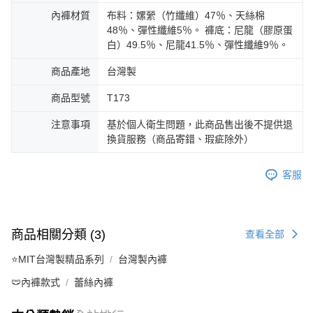
內褲材質
布料：嫘縈（竹纖維）47％、天絲棉
48％、彈性纖維5％。 褲底：尼龍（膠原蛋
白）49.5％、尼龍41.5％、彈性纖維9％。
商品產地
台灣製
商品型號
T173
注意事項
基於個人衛生問題，此商品售出後不提供退
換貨服務（商品寄錯、瑕疵除外）
客服
商品相關分類 (3)
查看全部
⭐MIT台灣製精品系列
台灣製內褲
🩲內褲款式
蕾絲內褲