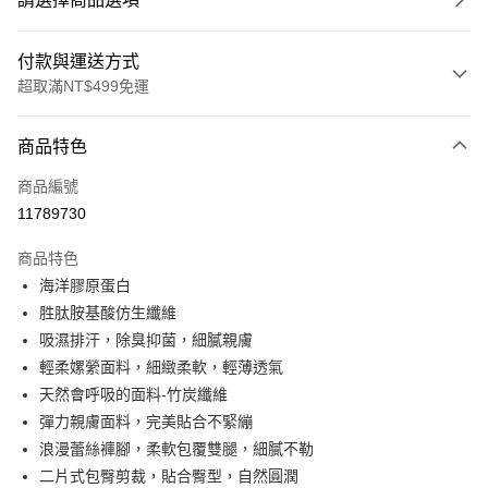
付款與運送方式
超取滿NT$499免運
付款方式
商品特色
信用卡一次付款
商品編號
超商取貨付款
11789730
LINE Pay
商品特色
Apple Pay
海洋膠原蛋白
胜肽胺基酸仿生纖維
街口支付
吸濕排汗，除臭抑菌，細膩親膚
悠遊付
輕柔嫘縈面料，細緻柔軟，輕薄透氣
天然會呼吸的面料-竹炭纖維
全盈+PAY
彈力親膚面料，完美貼合不緊繃
大哥付你分期
浪漫蕾絲褲腳，柔軟包覆雙腿，細膩不勒
相關說明
二片式包臀剪裁，貼合臀型，自然圓潤