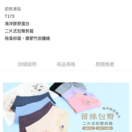
【大哥付你分期使用說明】
AFTEE先享後付
1.本服務由台灣大哥大提供，台灣大哥大用戶可立即使用無須另外申請。
銷售重點
2.付款方式選擇「大哥付你分期」，訂單成立後會自動跳轉到大哥付的交易
相關說明
T173
流程，驗證手機門號後，選擇欲分期的期數、繳款截止日，確認付款後即完
【關於「AFTEE先享後付」】
成交易。
海洋膠原蛋白
Hami Point
AFTEE先享後付是「在收到商品之後才付款」的支付方式。 讓您購物簡單
3.實際核准額度、可分期數及費用金額請依後續交易確認頁面所載為準。
便利好安心！
二片式包臀剪裁
相關說明
4.訂單成立30分鐘內，如未前往確認交易或遇審核未通過，訂單將自動取
１．簡單：不需註冊會員、不需綁卡、不需儲值。
「Hami Point」為中華電信所提供之點數服務，可於會員專區綁定中華電信
除臭抑菌，嫘縈竹炭纖維
消。如遇「轉專審核」未通過狀況，表示未達大哥付你分期系統評分，恕無
２．便利：只要手機號碼，簡訊認證，即可結帳。
ATM付款
會員帳號後，即可在購物車使用 Hami Point 折抵消費金額 (1點等於1元)。
法說明評估內容。
３．安心：先確認商品／服務後，再付款。
【繳款方式說明】
貨到付款
1.分期款項不併入電信帳單，「大哥付你分期」於每月結算日後寄送繳費提
【「AFTEE先享後付」結帳流程】
醒簡訊。
１．於結帳方式選擇「AFTEE先享後付」後，將跳轉至「AFTEE先享後付」
詳細說明
商品規格
相關推薦
2.透過簡訊連結打開帳單後，可選擇「超商條碼／台灣大直營門市／銀行轉
結帳頁面，進行簡訊認證並確認金額後，即可完成結帳。
運送方式
帳／街口支付／iPASS MONEY」等通路繳費。
２．訂單成立數日內，您將收到繳費通知簡訊。
全家取貨付款
３．收到繳費通知簡訊後14天內，點擊此簡訊中的連結，可透過四大超商／
【注意事項】
ATM／網路銀行／等多元方式進行付款，方視為交易完成。
每筆NT$80，滿NT$499(含以上)免運費
1.本服務係由「台灣大哥大股份有限公司」（以下簡稱本公司）所提供，讓
※ 請注意：結帳手續完成當下不需立刻繳費，但若您需要取消訂單，請聯絡
用戶於交易時，得透過本服務購買商品或服務，並由商店將買賣／分期付款
購買商品的店家。未經商家同意取消之訂單仍視為有效，需透過AFTEE先享
付款後全家取貨
買賣價金債權讓與本公司後，依約使用本公司帳單繳交帳款。
後付繳納相關費用。
2.基於同意付款使用「大哥付你分期」之契約關係目的，商店將以您的個人
每筆NT$80，滿NT$499(含以上)免運費
※ 交易是否成功請以「AFTEE先享後付 」之結帳頁面顯示為準，若有關於
資料（包含姓名、電話或地址）提供予台灣大哥大進項蒐集、處理及利用，
是否繳費成功／繳費後需取消欲退款等相關疑問，請聯繫「AFTEE先享後付
由本公司與您本人進行分期帳單所需資料之確認、核對及更正。
萊爾富取貨付款
客戶支援中心」
https://netprotections.freshdesk.com/support/home
3.完整用戶服務條款，請詳閱以下連結：
https://oppay.tw/userRule
每筆NT$80，滿NT$799(含以上)免運費
【注意事項】
１．透過由恩沛科技股份有限公司提供之「AFTEE先享後付」服務完成之交