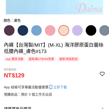
顏色：膚色
內褲【台灣製/MIT】(M-XL) 海洋膠原蛋白蕾絲
低腰內褲_膚色#173
App 獨享活動
超取滿NT$499免運
國家/地區配送
NT$200
NT$129
App 結帳可享專屬活動優惠價
立即下載
預購商品：預計 3 個工作天出貨
請選擇商品選項