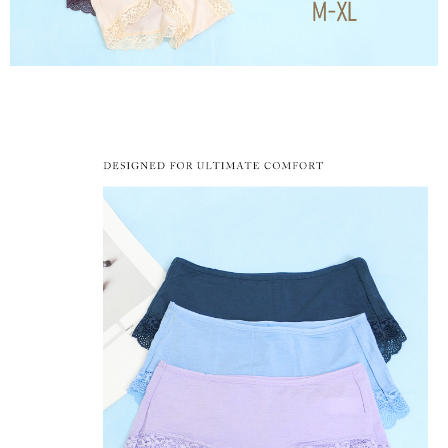
付款後萊爾富取貨
易，需依本服務之必要範圍內提供個人資料，並將交易相關給付款項請求債
每筆NT$80，滿NT$799(含以上)免運費
權轉讓予恩沛科技股份有限公司。
２．關於個人資料處理事宜，請瀏覽以下網址：
https://aftee.tw/terms/#terms3
7-11取貨付款
３．未成年的使用者請事先徵得法定代理人或監護人之同意方可使用
每筆NT$80，滿NT$799(含以上)免運費
「AFTEE先享後付」，若未經同意申辦者引起之損失，本公司不負相關責
任。
付款後7-11取貨
４．使用「AFTEE先享後付」時，將依據個別帳號之用戶狀況，依本公司即
時審查核予不同之上限額度；若仍有額度不足之情形，本公司將視審查結果
每筆NT$80，滿NT$799(含以上)免運費
請求用戶進行身份認證。
５．嚴禁一人註冊多個帳號或使用他人資訊註冊。若發現惡意使用之情形，
7-11取貨(快速到店)
恩沛科技股份有限公司將有權停止該用戶之使用額度並採取法律行動。
每筆NT$90
宅配/離島不配送
每筆NT$80，滿NT$890(含以上)免運費
黑貓貨到付款
每筆NT$120
國家/地區配送
查看運費