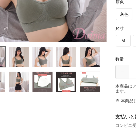
顏色
灰色
尺寸
M
数量
本商品は
ます。
※ 本商品
支払いと
コンビニ受