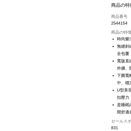
お支払い
商品の特
クレジット
商品番号
2544154
コンビニ
商品の特
LINE Pay
時尚樂
無縫斜
Apple Pay
全包覆
JKOPAY
寬版直
外擴、
Easy Walle
下圍寬
Plus Pay
中、穩
U型美
OP Pay La
扣壓力
説明
【OP Pay
是睡眠
AFTEE
1. 本サ
閒舒適
追加の申
説明
2. 支払い
一、 AF
セールス
Hami Poin
動的に OP
1.お支払
831
払いの回
ドウが表