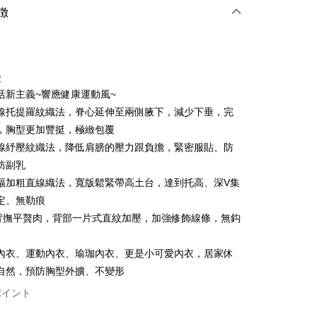
方法
徴
カード1回払い
店頭代金引換
徴
活新主義~響應健康運動風~
線托提羅紋織法，脊心延伸至兩側腋下，減少下垂，完
，胸型更加豐挺，極緻包覆
線紓壓紋織法，降低肩膀的壓力跟負擔，緊密服貼、防
防副乳
t
幅加粗直線織法，寬版鬆緊帶高土台，達到托高、深V集
定、無勒痕
背撫平贅肉，背部一片式直紋加壓，加強修飾線條，無鈎
ter
 Later 使用説明】
內衣、運動內衣、瑜珈內衣、更是小可愛內衣，居家休
代金後払い
ービスは台湾大哥大によって提供され、台湾大哥大のユーザーは
自然，預防胸型外擴、不變形
請なしで即時に利用可能です。
方法で「OP Pay Later」を選択すると、注文が成立した後に自
TEE代金後払いについて
ポイント
t
 Pay Later の取引プロセスに移行し、携帯番号を確認後、分割
い方法でAFTEE代金後払いを選択すると、携帯電話認証ウィン
数や支払い期限を選択し、支払いを確認すると取引が完了しま
示されます。