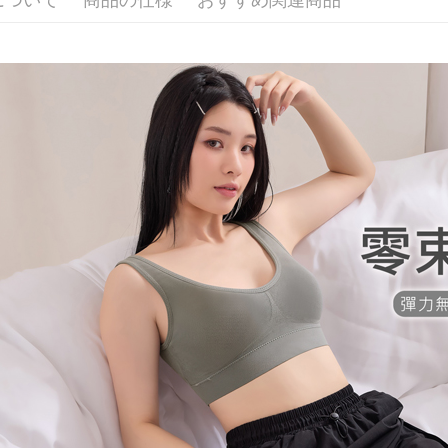
配送毎にN
報の確認
三、利用規
3. 完全
プロテクシ
付款後7-1
ださい：
ht
します。
配送毎にN
文者の氏
これに限ら
7-11取貨
されます。
AFTEE
配送毎にNT
明』をご
宅配/離島
AFTEE
配送毎にN
なります。
延滞納金
後見人の同
黑貓貨到
配送毎にNT
個人情報
を行使し
國家/地區
cs_tw@netp
を、必要な
AFTEE
意いただ