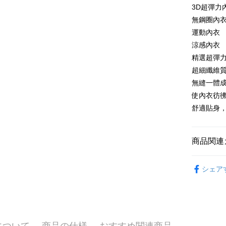
説明
3D超彈力
す。
2.SMS
「Hami
3. 実際
ATM払い
3.注文す
無鋼圈內
信會員帳號後
ジを基準
す。
元)。
運動內衣
4. 注文
4.ご注文
代金引換
合、注文
涼感內衣
員の場合は
が発生し
5.商品受
精選超彈
評価内容
たはアプリ
配送方法
超細纖維
ングでお
無縫一體
全家取貨
【支払い
代金納付期
使內衣彷
1. 分割払
プリをダウ
配送毎にN
の締め日後
舒適貼身
以内まで
2. SM
付款後全
湾大直営店
お支払期限
配送毎にN
で支払い
もとに計算
商品関連
期限を延
萊爾富取
【注意事
（例：予
背心Bra T
1. 本サ
の有無に関
配送毎にN
シェア
よって提
💰招財褲
スを購入
二、支払
付款後萊
渡した後
1.初回 
👀│內衣
配送毎にN
す。
き、限度
2. 「OP
2.決済金額
人情報（
7-11取貨
3.現在、
について
商品の仕様
おすすめ関連商品
処理およ