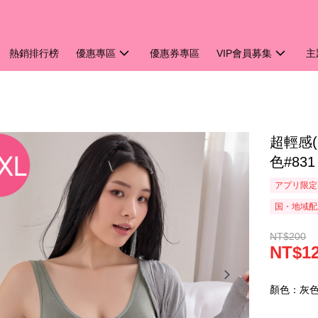
熱銷排行榜
優惠專區
優惠券專區
VIP會員募集
主
超輕感(
色#831
アプリ限定
国・地域配
NT$200
NT$1
顏色：灰