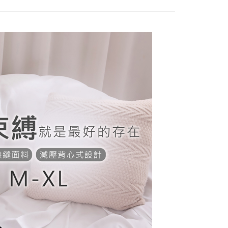
T$80、NT$799以上で送料無料
、照合および修正を行います。
約「AFTEE代金後払い」（以下当サービスという）はネット
なユーザーサービス規約については、以下のリンクを参照してく
ョンズ（以下 AFTEE という）が提供し、AFTEEが代金を徴収
1取貨
tps://oppay.tw/userRule
当サービスご利用の際に提供しなければならない個人情報（注
T$80、NT$799以上で送料無料
名、電話番号、受取人の氏名、電話番号、受取人住所を含むが
ない）は、AFTEEに渡され当サービスで必要な範囲内で利用
(快速到店)
AFTEEの個人情報の収集、処理、利用について、詳細は
公式ホームページの『個人情報の収集、処理及び利用に関する声
$90
参照ください（
https://aftee.tw/privacypolicy/
）。
不配送
の初回ご利用の際に、審査を通過すれば、最高額がNT$10,000に
T$80、NT$890以上で送料無料
支払い期限を過ぎた場合、その金額に基づいて年利20%の遅
が加算されます。未成年の利用者は、事前に法定代理人または
意を得ればAFTEEをご利用いただけます。
付款
$120
の処理、利用について疑問がある、または関連する法律の権利
たい場合は、ネットプロテクションズ
配送
送料を確認
rotections.co.jp
にご連絡ください。上記に示した個人情報
購入注文書とあわせてAFTEEにご提供いただく、または
にあなたの個人情報の収集、処理、利用を許可することににご同
けない場合は、当サービスを選択しないでください。