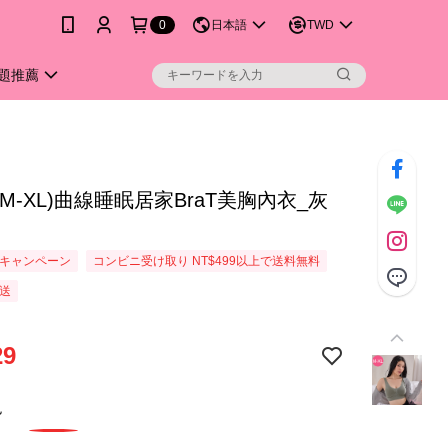
0
日本語
TWD
題推薦
M-XL)曲線睡眠居家BraT美胸內衣_灰
キャンペーン
コンビニ受け取り NT$499以上で送料無料
送
29
色