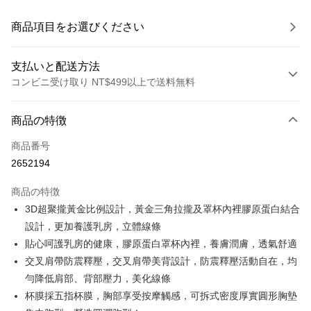
商品項目をお選びください
支払いと配送方法
コンビニ受け取り NT$499以上で送料無料
お支払い方法
商品の特徴
クレジットカード1回払い
商品番号
コンビニ店頭代金引換
2652194
LINE Pay
商品の特徴
Apple Pay
3D超聚攏黃金比例設計，黃金三角拉攏及罩杯內裡膠原蛋白結合
設計，更加養護乳房，立體線條
JKOPAY
貼心呵護乳房的健康，膠原蛋白罩杯內裡，養膚潤膚，透氣舒適
Easy Wallet
交叉肩帶防震釋壓，交叉肩帶美背設計，防震釋壓活動自在，均
勻降低肩部、背部壓力，美化線條
Plus Pay
杯膜採五指杯膜，胸部享受按摩觸感，可拆式密度厚實圓形胸墊
OP Pay Later