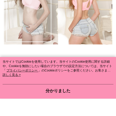
当サイトではCookieを使用しています。当サイトのCookie使用に関する詳細
や、Cookieを無効にしたい場合のブラウザでの設定方法については、当サイト
「
プライバシーポリシー
」のCookieポリシーをご参照ください。お客さま
が、当サイトを引き続き使用される場合、当社がサイト利用規約のCookieポリ
詳しく見る >
シーに基づいてCookieを使用することに同意したものとみなします。
分かりました