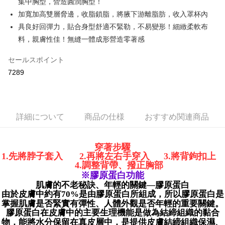
集中胸型，營造圓潤胸型！
説明
加寬加高雙層脅邊，收脂鎖脂，將腋下游離脂肪，收入罩杯內
【OP Pay Later 使用説明】
具良好回彈力，貼合身型舒適不緊勒，不易變形！細緻柔軟布
AFTEE代金後払い
1. 本サービスは台湾大哥大によって提供され、台湾大哥大のユーザーは追
加の申請なしで即時に利用可能です。
料，親膚性佳！無縫一體成形營造零著感
説明
2. 支払い方法で「OP Pay Later」を選択すると、注文が成立した後に自動
一、 AFTEE代金後払いについて
的に OP Pay Later の取引プロセスに移行し、携帯番号を確認後、分割払
Hami Point
セールスポイント
1.お支払い方法でAFTEE代金後払いを選択すると、携帯電話認証ウィンド
いの回数や支払い期限を選択し、支払いを確認すると取引が完了します。
ウが表示されます。
説明
7289
3. 実際の承認額、分割回数および費用については、後続の取引確認ページ
2.SMSで認証してお支払い手続を進めてください。
「Hami Point」為中華電信所提供之點數服務，可於會員專區綁定中華電信
を基準とします。
3.注文するときのお支払いは不要です。商品はご指定の住所に配送されま
ATM払い
會員帳號後，即可在購物車使用 Hami Point 折抵消費金額 (1點等於1元)。
4. 注文成立後30分以内に確認取引を行わない場合や審査が通過しない場
す。
合、注文は自動的にキャンセルされます。「転専審査」に未通過の状況が
4.ご注文が完了すると、携帯に支払い通知のSMSが届きます。アプリ会員
代金引換
発生した場合は、システムの評価基準に達していないことを意味し、評価
の場合は、AFTEE アプリプッシュ通知が届きます。
詳細について
商品の仕様
おすすめ関連商品
内容についての説明はいたしかねます。
5.商品受け取り時のお支払いは不要です。商品を確かめてから、SMSまた
配送方法
はアプリの通知に従って、4大コンビニ、またはATM/オンラインバンキン
グでお支払いください。
穿著步驟
【支払い方法の説明】
全家取貨付款
1.
先將脖子套入
2.
再將左右手穿入
3.
將背鉤扣上
1. 分割払いの金額は電信請求書に統合されず、「OP Pay Later」は毎月の
代金納付期限は最短で 14 日以内ですので、ご注意ください。AFTEE アプ
配送毎にNT$80、NT$499以上で送料無料
4.
調整背帶、撥正胸部
締め日後に支払いリマインダーのSMSを送信します。
リをダウンロードして AFTEE 会員になるとお支払い期限を最長 45 日以内
※膠原蛋白功能
2. SMSのリンクを通じて請求書を開いた後、「コンビニバーコード／台湾
まで延長できます。
付款後全家取貨
大直営店舗／銀行振込／街口支払い／iPASS MONEY」などのチャネルで
肌膚的不老秘訣、年輕的關鍵—膠原蛋白
支払いを選択できます。
由於皮膚中約有
70%
是由膠原蛋白所組成，所以膠原蛋白是
配送毎にNT$80、NT$499以上で送料無料
お支払期限は、ショップが請求した期日と、AFTEEで延長できる日数をも
掌握肌膚是否緊實有彈性、人體外觀是否年輕的重要關鍵。
とに計算されます。AFTEEで注文すると、商品を受け取るまで支払い期限
【注意事項】
膠原蛋白在皮膚中的主要生理機能是做為結締組織的黏合
萊爾富取貨付款
を延長できますが、商品を期限内に受け取れない場合があります（例：予
1. 本サービスは「台湾大哥大株式会社」（以下「当社」といいます）によ
物，能將水分保留在真皮層中，是提供皮膚結締組織保濕、
約商品や商品到着日が比較的遅い商品）。そのため、商品到着の有無に関