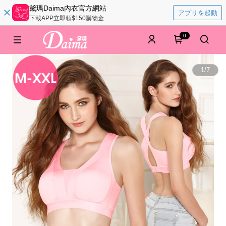
黛瑪Daima內衣官方網站
アプリを起動
下載APP立即領$150購物金
0
1
/
7