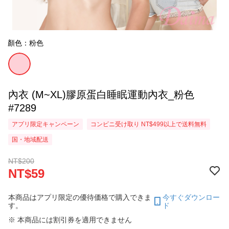
顏色：粉色
內衣 (M~XL)膠原蛋白睡眠運動內衣_粉色
#7289
アプリ限定キャンペーン
コンビニ受け取り NT$499以上で送料無料
国・地域配送
NT$200
NT$59
本商品はアプリ限定の優待価格で購入できま
今すぐダウンロー
す。
ド
※ 本商品には割引券を適用できません