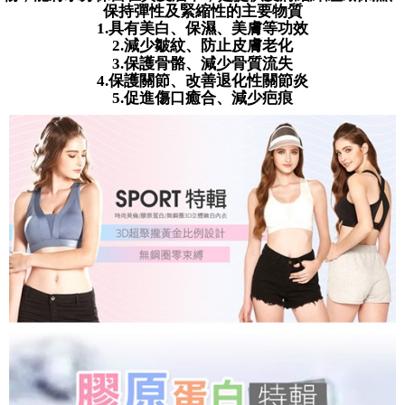
配送毎にNT$80、NT$799以上で送料無料
って提供され、ユーザーが取引時に本サービスを通じて商品やサービスを
保持彈性及緊縮性的主要物質
わらず、AFTEEで指定された期限内にお支払いください。
購入できるようにし、店舗が売買／分割払い売買の債権を当社に譲渡した
具有美白、保濕、美膚等功效
1.
付款後萊爾富取貨
後、契約に基づいて当社の請求書で帳款を支払うことになります。
減少皺紋、防止皮膚老化
2.
二、支払い限度額
2. 「OP Pay Later」を利用する契約関係の目的から、店舗はあなたの個人
配送毎にNT$80、NT$799以上で送料無料
保護骨骼、減少骨質流失
3.
1.初回 AFTEEを ご利用の際に、認証結果及び当社の審査の結果に基づ
情報（名前、電話または住所を含む）を台湾大哥大に提供し、収集、処理
保護關節、改善退化性關節炎
き、限度額が設定されます。
4.
および利用するために、当社があなた本人と分割請求書に必要な情報の確
7-11取貨付款
2.決済金額は最低NT$20です。
促進傷口癒合、減少疤痕
5.
認、照合および修正を行います。
3.現在、台湾の会員のみご利用いただけます。
配送毎にNT$80、NT$799以上で送料無料
3. 完全なユーザーサービス規約については、以下のリンクを参照してくだ
さい：
https://oppay.tw/userRule
三、利用規約「AFTEE代金後払い」（以下当サービスという）はネットプ
付款後7-11取貨
ロテクションズ（以下 AFTEE という）が提供し、AFTEEが代金を徴収し
配送毎にNT$80、NT$799以上で送料無料
ます。当サービスご利用の際に提供しなければならない個人情報（注文者
の氏名、電話番号、受取人の氏名、電話番号、受取人住所を含むがこれに
限らない）は、AFTEEに渡され当サービスで必要な範囲内で利用されま
7-11取貨(快速到店)
す。AFTEEの個人情報の収集、処理、利用について、詳細はAFTEE公式ホ
配送毎にNT$90
ームページの『個人情報の収集、処理及び利用に関する声明』をご参照く
ださい（
https://aftee.tw/privacypolicy/
）。
宅配/離島不配送
AFTEEの初回ご利用の際に、審査を通過すれば、最高額がNT$10,000にな
配送毎にNT$80、NT$890以上で送料無料
ります。支払い期限を過ぎた場合、その金額に基づいて年利20%の遅延滞
納金が加算されます。未成年の利用者は、事前に法定代理人または後見人
黑貓貨到付款
の同意を得ればAFTEEをご利用いただけます。
配送毎にNT$120
個人情報の処理、利用について疑問がある、または関連する法律の権利を
國家/地區配送
送料を確認
行使したい場合は、ネットプロテクションズ
cs_tw@netprotections.co.jp
にご連絡ください。上記に示した個人情報を、必要な購入注文書とあわせ