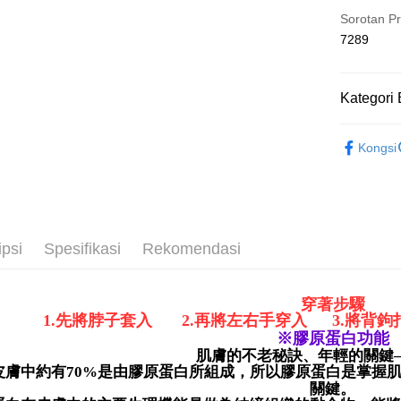
pengguna 
Pertama, 
Sorotan P
Hami Poin
Kemudian
7289
Jika anda 
1. Dengan
Deskripsi
akan menga
pengesaha
「Hami
Later sele
Pemindah
2. Anda b
信會員帳號後
mudah alih
3. Tiada b
Kategori 
元)。
akhir pemb
dihantar k
Tunai sem
pembayara
4. Setela
💰招財褲
manakala a
Kongsi
Had kredit
AFTEE.
👀│內衣
Pilihan 
yang diken
5. Tiada b
pada hala
👀│內衣
pembayara
全家取貨
dalam tal
🔎│內衣
Jika trans
NT$80/pes
aplikasi A
dibuat, at
ipsi
Spesifikasi
Rekomendasi
NT$499 at
【𝟱𝟵
akan dibat
Sila ambil
peringkat 
bagaimanap
付款後全
tidak dipe
dan mendaf
穿著步驟
NT$80/pes
pembayara
[Arahan P
1.
先將脖子套入
2.
再將左右手穿入
3.
將背
NT$499 at
※膠原蛋白功能
Tempoh pe
Pembayaran
ditambah d
肌膚的不老秘訣、年輕的關鍵
萊爾富取
berasingan
Anda bole
皮膚中約有
70%
是由膠原蛋白所組成，所以膠原蛋白是掌握
pembayaran
NT$80/pes
menerima 
關鍵。