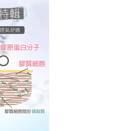
un akan dikenakan. Pengguna bawah umur dikehendaki
付款
 Penggunaan Pembayaran Ansuran Gogo】
an kebenaran daripada ibu bapa atau penjaga yang sah
matan ini disediakan oleh Taiwan Mobile, pengguna telefon
ggunakan AFTEE.
esanan
h boleh segera menggunakan tanpa perlu memohon lagi.
uk nombor langganan peribadi, tidak terbuka untuk syarikat
gi NP Taiwan Inc. di
cs_tw@netprotections.co.jp
jika anda
配送
Kadar Penghantaran
abayar)
 sebarang kebimbangan mengenai pemprosesan dan
n kaedah pembayaran "Pembayaran Ansuran Gogo", selepas
 pada data peribadi. Jika anda tidak bersetuju dengan data
tubuhkan, akan secara automatik dialihkan ke proses
ang disenaraikan seperti di atas akan dikumpul dan
Gogo, selepas pengesahan nombor telefon, pilih bilangan
oleh AFTEE, sila jangan gunakan perkhidmatan ini.
ng diingini, tarikh akhir pembayaran, dan setelah
an pembayaran, transaksi akan selesai.
kelulusan sebenar, bilangan ansuran dan jumlah bayaran
dasarkan halaman pengesahan transaksi seterusnya.
asa 30 minit selepas pesanan ditubuhkan, jika tidak pergi
esahkan transaksi atau jika tidak lulus semakan, pesanan
alkan secara automatik. Jika terdapat situasi "pindah untuk
usus" yang tidak lulus, ini menunjukkan bahawa sistem
tidak mencukupi, tiada penjelasan mengenai kandungan
boleh diberikan.
gan Kaedah Pembayaran】
ran ansuran tidak digabungkan dalam bil telekomunikasi,
an Ansuran Gogo" akan menghantar SMS peringatan
 selepas tarikh penyelesaian bulanan.
 pautan SMS untuk membuka bil, anda boleh memilih untuk