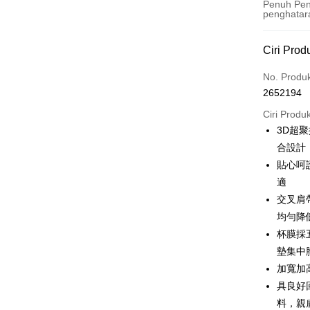
Penuh Pen
penghatar
Kaedah 
Ciri Prod
Kad Kredi
No. Produ
2652194
Pengambil
Ciri Produ
LINE Pay
3D超
合設計
Apple Pay
貼心呵
JKOPAY
適
交叉肩
Easy Walle
均勻降
Plus PAY
杯膜採
OP Pay La
墊集中
Deskripsi
加寬加
[Terma Pe
具良好
AFTEE
料，親
Perkhidmat
Deskripsi