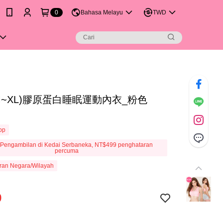
0
Bahasa Melayu
TWD
M~XL)膠原蛋白睡眠運動內衣_粉色
App
Pengambilan di Kedai Serbaneka, NT$499 penghataran
percuma
ran Negara/Wilayah
9