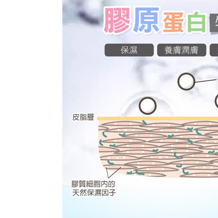
20% setah
黑貓貨到
【Panduan
mendapatk
1. Perkhid
untuk men
NT$120/p
mudah ali
(Hanya unt
Sila hubun
國家/地區
dan kad pr
mempunyai
2. Piliha
penggunaan
pesanan di
peribadi y
transaksi 
digunakan 
ansuran ya
mengesahk
3. Jumlah 
adalah ber
4. Dalam m
untuk meng
akan dibat
semakan kh
penilaian 
penilaian 
【Peneran
1. Pembaya
"Pembayar
pembayaran
2. Melalui