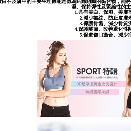
boleh men
蛋白在皮膚中的主要生理機能是做為結締組織的黏合物，能將
NT$799 at
Selepas me
produk pr
濕、保持彈性及緊縮性的主
menyelesai
lebih lama
具有美白、保濕、美膚
1.
付款後萊
kod bar ke
pembayara
減少皺紋、防止皮膚
2.
JKOPay, a
NT$80/pes
pesanan.
保護骨骼、減少骨質
3.
NT$799 at
保護關節、改善退化性
4.
[Nota Pent
Kedua, Se
促進傷口癒合、減少
5.
1. Jumlah 
7-11取貨
Perkhidmata
NT$10,000.
NT$80/pes
yang memb
berdasarka
melalui pe
2. Amaun p
NT$799 at
pembelian
3. Pada ma
kepada Sy
付款後7-1
mengikut p
Ketiga, Sy
NT$80/pes
Perkhidma
Untuk meme
NP Taiwan
NT$799 at
penggunaa
akan meng
peribadi a
pembeli, n
7-11取貨
Syarikat 
untuk peng
NT$90/pe
yang diper
Pengumpul
pengesaha
(https://aft
宅配/離島
Untuk term
Jumlah yan
NT$80/pes
https://op
kelulusan 
NT$890 at
style">http
pembayara