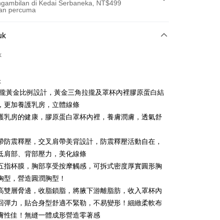
gambilan di Kedai Serbaneka, NT$499
an percuma
Pembayaran
uk
t (Bayaran Penuh)
k
an di Kedai Serbaneka
k
聚攏黃金比例設計，黃金三角拉攏及罩杯內裡膠原蛋白結
，更加養護乳房，立體線條
護乳房的健康，膠原蛋白罩杯內裡，養膚潤膚，透氣舒
帶防震釋壓，交叉肩帶美背設計，防震釋壓活動自在，
t
低肩部、背部壓力，美化線條
五指杯膜，胸部享受按摩觸感，可拆式密度厚實圓形胸
ter
胸型，營造圓潤胸型！
高雙層脅邊，收脂鎖脂，將腋下游離脂肪，收入罩杯內
nggunaan untuk OP Pay Later]
回彈力，貼合身型舒適不緊勒，不易變形！細緻柔軟布
膚性佳！無縫一體成形營造零著感
an ini disediakan oleh Taiwan Mobile dan tersedia untuk