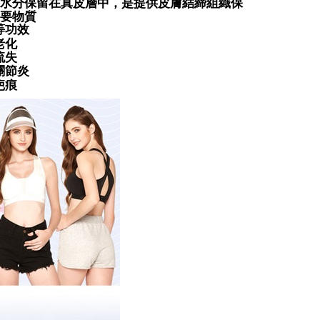
erima pesanan anda semasa tempoh pembayaran (cth.:
水分保留在真皮層中，是提供皮膚結締組織保
au lebih
ngakses bil melalui pautan dalam SMS, anda boleh
apesanan atau produk yang mungkin mengambil masa yang
要物質
kan pembayaran anda melalui salah satu saluran berikut:
 untuk dihantar). Oleh itu, anda dikehendaki membuat
等功效
爾富取貨
dai serbaneka, kedai runcit Taiwan Mobile, pemindahan bank,
n kepada AFTEE dalam tempoh sama ada anda menerima
老化
tau iPASS MONEY.
anan | Penghantaran percuma untuk pesanan
流失
au lebih
關節炎
ing]
katan Pembayaran
疤痕
yang diperakui untuk pengguna kali pertama boleh sehingga
付款
n ini disediakan oleh Taiwan Mobile Co., Ltd. (“Syarikat”),
 Amaun diperakui sebenar yang diluluskan akan
anan | Penghantaran percuma untuk pesanan
olehkan pelanggan membeli barangan atau perkhidmatan
n keputusan pensijilan dan semakan oleh AFTEE.
rkhidmatan ini pada masa transaksi. Hasil daripada
erbelanjaan minimum mestilah lebih besar daripada NT$20.
au lebih
 atau pembayaran ansuran akan dipindahkan oleh peniaga
sa ini hanya tersedia untuk ahli Taiwan.
arikat, dan pelanggan hendaklah membuat pembayaran
1取貨
erjanjian menggunakan sistem bil Syarikat.
arat Perkhidmatan
anan | Penghantaran percuma untuk pesanan
tan AFTEE Beli Sekarang Bayar Kemudian disediakan oleh
nuhi hubungan kontrak yang terjalin melalui persetujuan
, Inc. dan AFTEE akan membuat bil kepada pengguna. AFTEE
au lebih
n OP Pay Later, peniaga akan memberikan maklumat
gunakan data peribadi yang dikumpul (termasuk nama
nda (termasuk nama, nombor telefon, atau alamat) kepada
o. telefon, nama penerima, no. telefon, alamat penerima)
(快速到店)
bagi tujuan pengumpulan, pemprosesan dan penggunaan data
gunaan perkhidmatan. Sila rujuk kepada "Penyata
sanan
lukan untuk pengebilan ansuran, termasuk pengesahan,
an Data Peribadi, Pemprosesan, Penggunaan"
n semula dan pembetulan.
ee.tw/privacypolicy/
) untuk maklumat lanjut.
不配送
a perkhidmatan penuh, sila rujuk pautan berikut:
g diperakui untuk pengguna kali pertama yang lulus
anan | Penghantaran percuma untuk pesanan
pay.tw/userRule
" target="_blank" class="link revert-
boleh sehingga NT$10,000. Jika pengguna tidak membuat
au lebih
s://oppay.tw/userRule
n dalam tempoh tersebut, yuran pembayaran lewat sebanyak