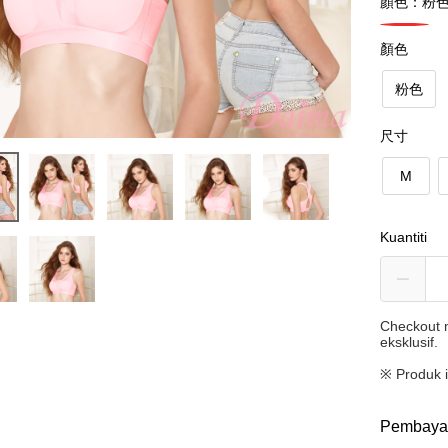
顏色：粉
顏色
粉色
尺寸
M
Kuantiti
Checkout m
eksklusif.
※ Produk 
Pembaya