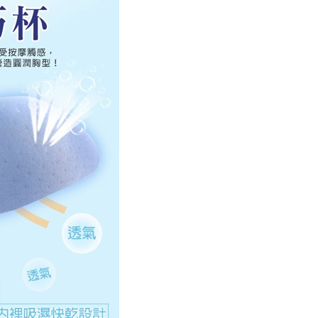
elalui "Kod bar kedai serbaneka / Kedai rasmi Taiwan
Pemindahan bank / Pembayaran J街口 / iPASS MONEY" dan
n.
nting】
matan ini disediakan oleh "Taiwan Mobile Co., Ltd." untuk
an pengguna membeli produk atau perkhidmatan melalui
an ini semasa transaksi, dan kedai akan menyerahkan hak
arga jual/beli ansuran kepada syarikat ini untuk membayar bil
n bil syarikat ini.
arkan tujuan kontrak persetujuan pembayaran menggunakan
an Ansuran Gogo", kedai akan memberikan maklumat
nda (termasuk nama, telefon atau alamat) kepada Taiwan
tuk pengumpulan, pemprosesan dan penggunaan, untuk
, semakan dan pembetulan data yang diperlukan untuk bil
eh Taiwan Mobile.
ca syarat perkhidmatan pengguna secara lengkap melalui
kut: https://oppay.tw/userRule