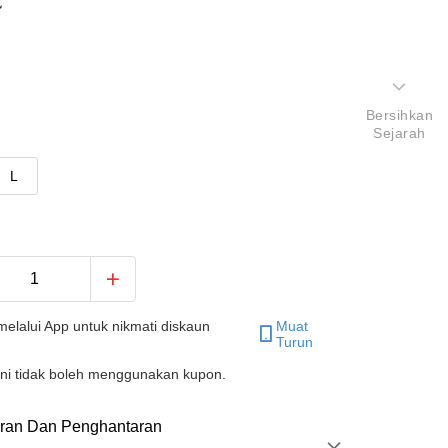
色
Bersihkan
Sejarah
L
elalui App untuk nikmati diskaun
Muat
Turun
ini tidak boleh menggunakan kupon.
ran Dan Penghantaran