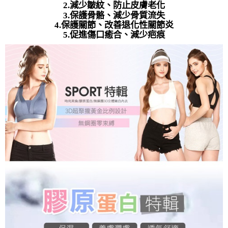
付款後萊爾富取貨
減少皺紋、防止皮膚老化
2.
易，需依本服務之必要範圍內提供個人資料，並將交易相關給付款項請求債
保護骨骼、減少骨質流失
3.
每筆NT$80，滿NT$799(含以上)免運費
權轉讓予恩沛科技股份有限公司。
保護關節、改善退化性關節炎
２．關於個人資料處理事宜，請瀏覽以下網址：
4.
https://aftee.tw/terms/#terms3
促進傷口癒合、減少疤痕
7-11取貨付款
5.
３．未成年的使用者請事先徵得法定代理人或監護人之同意方可使用
每筆NT$80，滿NT$799(含以上)免運費
「AFTEE先享後付」，若未經同意申辦者引起之損失，本公司不負相關責
任。
付款後7-11取貨
４．使用「AFTEE先享後付」時，將依據個別帳號之用戶狀況，依本公司即
時審查核予不同之上限額度；若仍有額度不足之情形，本公司將視審查結果
每筆NT$80，滿NT$799(含以上)免運費
請求用戶進行身份認證。
５．嚴禁一人註冊多個帳號或使用他人資訊註冊。若發現惡意使用之情形，
7-11取貨(快速到店)
恩沛科技股份有限公司將有權停止該用戶之使用額度並採取法律行動。
每筆NT$90
宅配/離島不配送
每筆NT$80，滿NT$890(含以上)免運費
黑貓貨到付款
每筆NT$120
國家/地區配送
查看運費