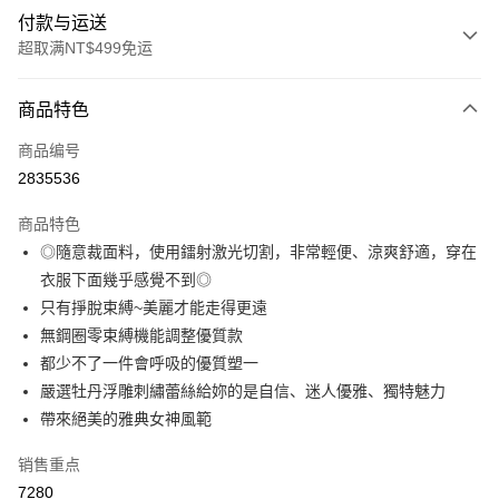
付款与运送
超取满NT$499免运
付款方式
商品特色
信用卡一次付款
商品编号
超商取货付款
2835536
LINE Pay
商品特色
Apple Pay
◎隨意裁面料，使用鐳射激光切割，非常輕便、涼爽舒適，穿在
衣服下面幾乎感覺不到◎
街口支付
只有掙脫束縛~美麗才能走得更遠
悠遊付
無鋼圈零束縛機能調整優質款
都少不了一件會呼吸的優質塑一
Plus PAY
嚴選牡丹浮雕刺繡蕾絲給妳的是自信、迷人優雅、獨特魅力
大哥付你分期
帶來絕美的雅典女神風範
相关说明
销售重点
【大哥付你分期使用说明】
AFTEE先享后付
1. 本服务由台湾大哥大提供，电信用户可立即使用无须另外申请。（限个人
7280