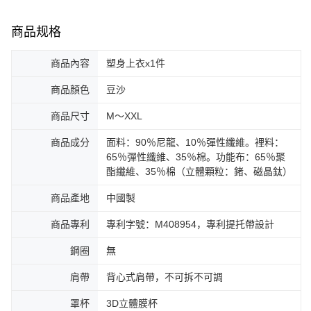
商品规格
商品內容
塑身上衣x1件
商品顏色
豆沙
商品尺寸
M～XXL
商品成分
面料：90％尼龍、10％彈性纖維。裡料：
65％彈性纖維、35％棉。功能布：65％聚
酯纖維、35％棉（立體顆粒：鍺、磁晶鈦）
商品產地
中國製
商品專利
專利字號：M408954，專利提托帶設計
鋼圈
無
肩帶
背心式肩帶，不可拆不可調
罩杯
3D立體膜杯