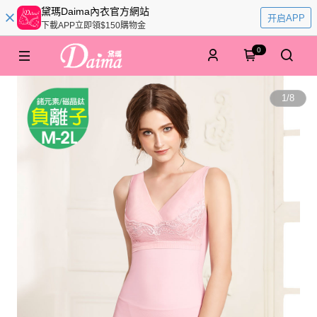
黛瑪Daima內衣官方網站
开启APP
下載APP立即領$150購物金
0
1
/
8