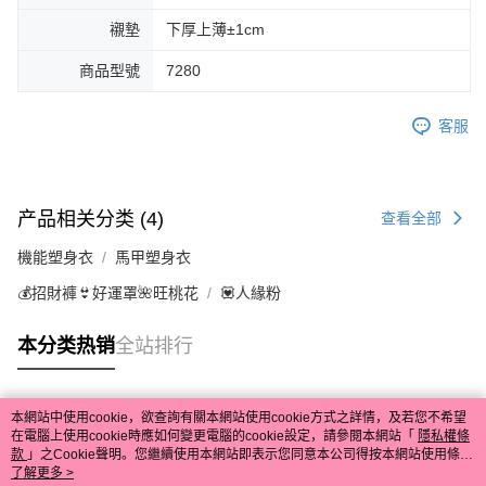
襯墊
下厚上薄±1cm
商品型號
7280
客服
产品相关分类 (4)
查看全部
機能塑身衣
馬甲塑身衣
💰招財褲👙好運罩🌺旺桃花
💟人緣粉
本分类热销
全站排行
本網站中使用cookie，欲查詢有關本網站使用cookie方式之詳情，及若您不希望
热门标签
在電腦上使用cookie時應如何變更電腦的cookie設定，請參閱本網站「
隱私權條
款
」之Cookie聲明。您繼續使用本網站即表示您同意本公司得按本網站使用條款
之Cookie聲明使用cookie。
了解更多 >