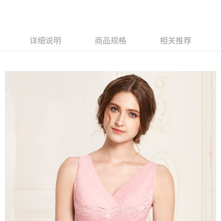
月租型门号，不开放公司户及预付卡使用）
相关说明
2. 付款方式选择 “大哥付你分期”，订单成立后会自动跳转到大哥付的交易流
一、關於 AFTEE先享後付
程，验证手机门号后，选择欲分期的期数、缴款截止日，确认付款后即完成
Hami Point
1. 於付款方式選擇AFTEE先享後付，將跳出AFTEE先享後付手機驗證視
交易。
窗。
相关说明
3. 实际核准额度、可分期数及费用金额请依后续交易确认页面所载为准。
详细说明
商品规格
相关推荐
2. 進行簡訊驗證之後，即可完成結帳手續。
「Hami Point」为中华电信所提供之积分服务，可于会员专区绑定中华电信
4. 订单成立30分钟内，如未前往确认交易或遇审核未通过，订单将自动取
3. 訂單確認後不需事先繳費，商品會配送至您的指定地址。
ATM付款
会员账号后，即可在购物车使用 Hami Point 折抵消费金额（1点等于1
消。如遇 “转专审核”未通过状况，表示未达系统评分，恕无法说明评估内
4. 下訂完成後，您的手機會收到一封繳費通知簡訊，APP會員則會收到
元）。
容。
AFTEE APP推播通知。
货到付款
【缴款方式说明】
5. 收到商品當下無需繳費，確認無誤後，請再利用繳費通知簡訊或AFTEE
1. 分期款项不并入电信账单，“大哥付你分期”于每月结算日后寄送缴费提醒
APP於四大便利商店‧ATM/網銀等方式進行付款。
短信。
运送方式
2. 通过短信链接打开账单后，可选择 “超商条码／台湾大直营门市／银行转
請留意繳費期限為 14 天。唯有下載 AFTEE App 成為 AFTEE 會員者方能享
账／街口支付／iPASS MONEY”等通路缴费。
全家取貨付款
有最長 45 天內付款之服務。
每笔NT$80，满NT$499(含以上)免运费
【注意事项】
繳費期限，為商家向您請款的時間，再加上使用AFTEE可延長的天數所計算
1. 本服务系由 “台湾大哥大股份有限公司”所提供，让用户于交易时，得通过
出。使用AFTEE下訂可以延長您收到商品前的繳費天數，但無法保證一定能
付款後全家取貨
本服务购买商品或服务，并由商店将买卖／分期付款买卖价金债权让与本公
夠在期限內收到商品(例如:預購商品或預計到貨時間較長者)。因此無論收到
司后，依约使用本公司账单缴交账款。
每笔NT$80，满NT$499(含以上)免运费
商品與否，仍需要請您在AFTEE規定的時間內完成繳費。
2. 基于同意付款使用 “大哥付你分期”之契约关系目的，商店将以您的个人资
料（包含姓名、电话或地址）提供予台湾大哥大进项收集、处理及利用，由
萊爾富取貨付款
二、付款限制
台湾大哥大与本人进行分期账单所需资料之确认、核对及更正。
1. 初次使用 AFTEE 時，將依認證結果及本公司審查結果，核予每個人不同
每笔NT$80，满NT$799(含以上)免运费
3. 完整用户服务条款，请详阅以下链接：
https://oppay.tw/userRule
之上限額度
2. 結帳金額須大於NT$30
付款後萊爾富取貨
3. 目前僅支援台灣會員
每笔NT$80，满NT$799(含以上)免运费