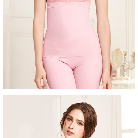
三、聲明條款
「AFTEE先享後付」(下稱本服務)乃由恩沛科技股份有限公司(下稱 AFTEE )
7-11取貨付款
所提供，並由 AFTEE 向您收取款項。因使用本服務所須提供之個人資料(包
每笔NT$80，满NT$799(含以上)免运费
含但不限於訂購人姓名、電話，收件人姓名、電話、收件地址)，將交付予
AFTEE 於本服務必要服務範圍內運用。關於 AFTEE 對於個人資料之蒐集、
付款後7-11取貨
處理、利用，詳參 AFTEE 官網之『個人資料蒐集、處理及利用告知聲明』
（
https://aftee.tw/privacypolicy/
）。
每笔NT$80，满NT$799(含以上)免运费
若款項超過繳費期限，將根據當次的金額加收年利率 16% 的逾期滯納金。
7-11取貨(快速到店)
未成年的使用者，請事先徵得法定代理人或監護人之同意方可使用
每笔NT$90
AFTEE。
宅配/離島不配送
若您對於個人資料之處理、利用有任何疑問，或欲行使相關法律權利，請聯
繫恩沛科技股份有限公司。若您不同意我們將上開所示之個人資料，連同必
每笔NT$80，满NT$890(含以上)免运费
要之購買訂單資訊提供予 AFTEE ，或讓 AFTEE 蒐集處理利用您的個人資
料，請勿選用本服務。
黑貓貨到付款
每笔NT$120
國家/地區配送
查看运费