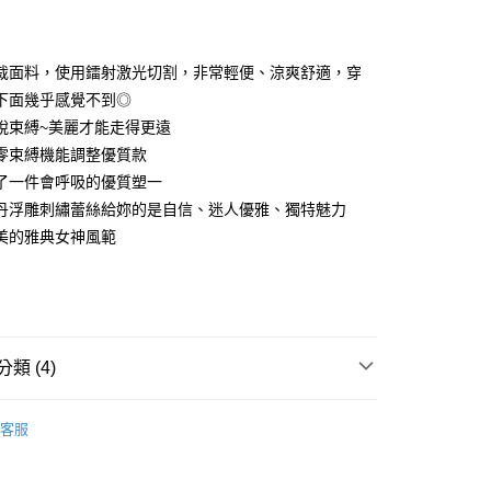
付款
裁面料，使用鐳射激光切割，非常輕便、涼爽舒適，穿
下面幾乎感覺不到◎
脫束縛~美麗才能走得更遠
零束縛機能調整優質款
了一件會呼吸的優質塑一
丹浮雕刺繡蕾絲給妳的是自信、迷人優雅、獨特魅力
美的雅典女神風範
分期
你分期使用說明】
享後付
由台灣大哥大提供，台灣大哥大用戶可立即使用無須另外申請。
式選擇「大哥付你分期」，訂單成立後會自動跳轉到大哥付的交易
類 (4)
證手機門號後，選擇欲分期的期數、繳款截止日，確認付款後即
FTEE先享後付」】
t
。
先享後付是「在收到商品之後才付款」的支付方式。 讓您購物簡單
衣
馬甲塑身衣
准額度、可分期數及費用金額請依後續交易確認頁面所載為準。
心！
客服
立30分鐘內，如未前往確認交易或遇審核未通過，訂單將自動取
：不需註冊會員、不需綁卡、不需儲值。
 Point」為中華電信所提供之點數服務，可於會員專區綁定中華電
好運罩🌺旺桃花
🖤聚財黑
「轉專審核」未通過狀況，表示未達大哥付你分期系統評分，恕
：只要手機號碼，簡訊認證，即可結帳。
，即可在購物車使用 Hami Point 折抵消費金額 (1點等於1
評估內容。
：先確認商品／服務後，再付款。
研究所
塑身衣