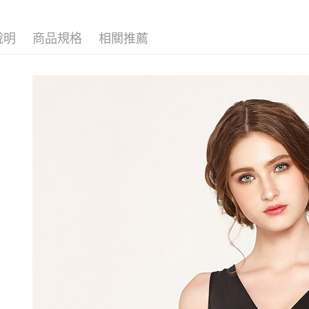
【繳款方
貨到付款
1.分期款
【𝟱𝟵
【「AFT
醒簡訊。
１．於結帳
說明
商品規格
相關推薦
2.透過簡
付」結帳
運送方式
帳／街口支
２．訂單
３．收到繳
全家取貨
【注意事
／ATM／
1.本服務
※ 請注意
每筆NT$8
用戶於交
絡購買商品
款買賣價
先享後付
付款後全
2.基於同
※ 交易是
每筆NT$8
資料（包
是否繳費成
用，由本
付客戶支
3.完整用
萊爾富取
【注意事
每筆NT$8
１．透過由
交易，需
付款後萊
求債權轉
每筆NT$8
２．關於
https://aft
7-11取貨
３．未成
「AFTE
每筆NT$8
任。
４．使用「
付款後7-1
即時審查