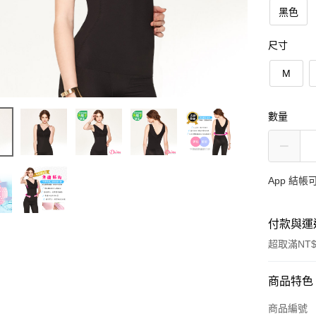
黑色
尺寸
M
數量
App 結
付款與運
超取滿NT$
付款方式
商品特色
信用卡一
商品編號