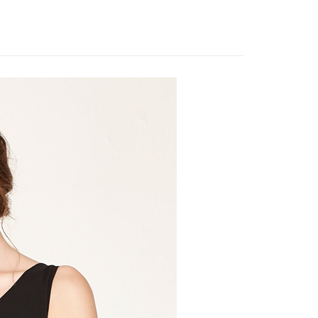
式說明】
項不併入電信帳單，「大哥付你分期」於每月結算日後寄送繳費提
元起】限時出清內衣
EE先享後付」結帳流程】
方式選擇「AFTEE先享後付」後，將跳轉至「AFTEE先享後
訊連結打開帳單後，可選擇「超商條碼／台灣大直營門市／銀行轉
頁面，進行簡訊認證並確認金額後，即可完成結帳。
付／iPASS MONEY」等通路繳費。
成立數日內，您將收到繳費通知簡訊。
費通知簡訊後14天內，點擊此簡訊中的連結，可透過四大超商
付款
項】
網路銀行／等多元方式進行付款，方視為交易完成。
係由「台灣大哥大股份有限公司」（以下簡稱本公司）所提供，讓
：結帳手續完成當下不需立刻繳費，但若您需要取消訂單，請聯
0，滿NT$499(含以上)免運費
易時，得透過本服務購買商品或服務，並由商店將買賣／分期付
的店家。未經商家同意取消之訂單仍視為有效，需透過AFTEE
金債權讓與本公司後，依約使用本公司帳單繳交帳款。
繳納相關費用。
家取貨
意付款使用「大哥付你分期」之契約關係目的，商店將以您的個人
否成功請以「AFTEE先享後付 」之結帳頁面顯示為準，若有關於
0，滿NT$499(含以上)免運費
含姓名、電話或地址）提供予台灣大哥大進項蒐集、處理及利
功／繳費後需取消欲退款等相關疑問，請聯繫「AFTEE先享後
公司與您本人進行分期帳單所需資料之確認、核對及更正。
援中心」
https://netprotections.freshdesk.com/support/home
戶服務條款，請詳閱以下連結：
https://oppay.tw/userRule
貨付款
項】
0，滿NT$799(含以上)免運費
恩沛科技股份有限公司提供之「AFTEE先享後付」服務完成之
依本服務之必要範圍內提供個人資料，並將交易相關給付款項請
爾富取貨
讓予恩沛科技股份有限公司。
0，滿NT$799(含以上)免運費
個人資料處理事宜，請瀏覽以下網址：
ee.tw/terms/#terms3
付款
年的使用者請事先徵得法定代理人或監護人之同意方可使用
E先享後付」，若未經同意申辦者引起之損失，本公司不負相關責
0，滿NT$799(含以上)免運費
AFTEE先享後付」時，將依據個別帳號之用戶狀況，依本公司
1取貨
核予不同之上限額度；若仍有額度不足之情形，本公司將視審查