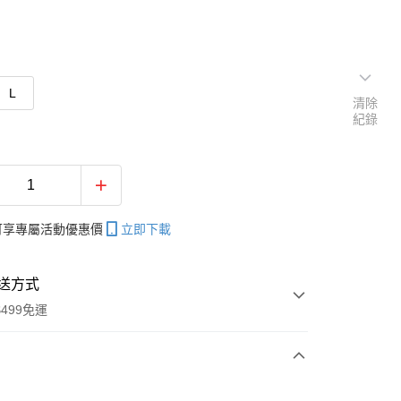
L
清除
紀錄
帳可享專屬活動優惠價
立即下載
送方式
499免運
次付款