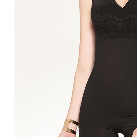
每筆NT$8
結果請求
５．嚴禁
形，恩沛
7-11取貨
動。
每筆NT$9
宅配/離島
每筆NT$8
黑貓貨到
每筆NT$1
國家/地區