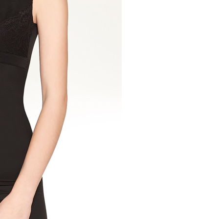
0，滿NT$799(含以上)免運費
用戶進行身份認證。
一人註冊多個帳號或使用他人資訊註冊。若發現惡意使用之情
科技股份有限公司將有權停止該用戶之使用額度並採取法律行
(快速到店)
0
不配送
0，滿NT$890(含以上)免運費
付款
20
配送
查看運費