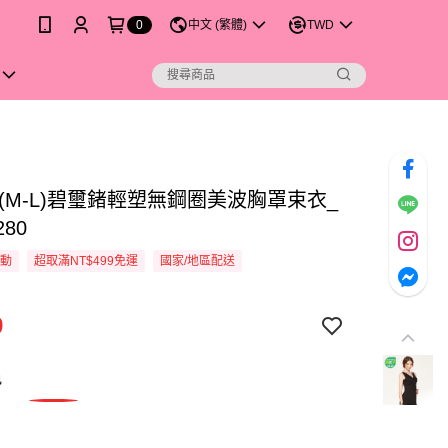
0
中文 (繁體)
TWD
 (M-L)碧璽鍺輕塑無鋼圈美波胸罩束衣_
280
活動
超取滿NT$499免運
國家/地區配送
9
色