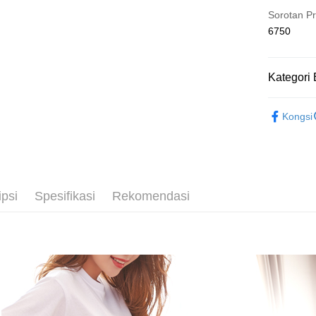
Hami Poin
Kemudian
Sorotan P
Jika anda 
1. Dengan
Deskripsi
akan menga
6750
pengesaha
「Hami
Later sele
Pemindah
2. Anda b
信會員帳號後
mudah alih
3. Tiada b
元)。
akhir pemb
dihantar k
Tunai sem
Kategori 
pembayara
4. Setela
manakala a
【𝟵𝟵元
Had kredit
AFTEE.
Pilihan 
Kongsi
yang diken
5. Tiada b
💰招財褲
pada hala
pembayara
全家取貨
dalam tal
🔎│減寸
Jika trans
NT$80/pes
aplikasi A
dibuat, at
🔎│材質
NT$499 at
akan dibat
Sila ambil
ipsi
Spesifikasi
Rekomendasi
peringkat 
【任選𝟲件
bagaimanap
付款後全
tidak dipe
dan mendaf
NT$80/pes
pembayara
[Arahan P
NT$499 at
Tempoh pe
Pembayaran
ditambah d
萊爾富取
berasingan
Anda bole
pembayaran
NT$80/pes
menerima 
boleh men
NT$799 at
Selepas me
produk pr