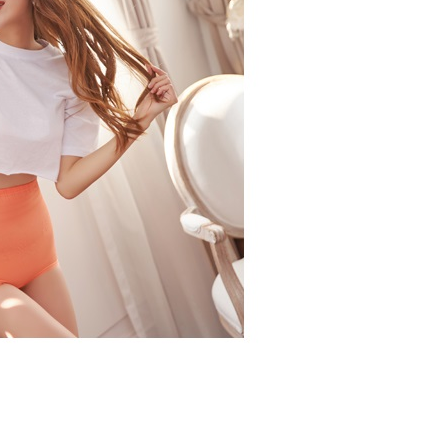
matan ini disediakan oleh Taiwan Mobile, pengguna telefon
ggunakan AFTEE.
esanan
h boleh segera menggunakan tanpa perlu memohon lagi.
uk nombor langganan peribadi, tidak terbuka untuk syarikat
gi NP Taiwan Inc. di
cs_tw@netprotections.co.jp
jika anda
配送
Kadar Penghantaran
abayar)
 sebarang kebimbangan mengenai pemprosesan dan
n kaedah pembayaran "Pembayaran Ansuran Gogo", selepas
 pada data peribadi. Jika anda tidak bersetuju dengan data
tubuhkan, akan secara automatik dialihkan ke proses
ang disenaraikan seperti di atas akan dikumpul dan
Gogo, selepas pengesahan nombor telefon, pilih bilangan
oleh AFTEE, sila jangan gunakan perkhidmatan ini.
ng diingini, tarikh akhir pembayaran, dan setelah
an pembayaran, transaksi akan selesai.
kelulusan sebenar, bilangan ansuran dan jumlah bayaran
dasarkan halaman pengesahan transaksi seterusnya.
asa 30 minit selepas pesanan ditubuhkan, jika tidak pergi
esahkan transaksi atau jika tidak lulus semakan, pesanan
alkan secara automatik. Jika terdapat situasi "pindah untuk
usus" yang tidak lulus, ini menunjukkan bahawa sistem
tidak mencukupi, tiada penjelasan mengenai kandungan
boleh diberikan.
gan Kaedah Pembayaran】
ran ansuran tidak digabungkan dalam bil telekomunikasi,
an Ansuran Gogo" akan menghantar SMS peringatan
 selepas tarikh penyelesaian bulanan.
 pautan SMS untuk membuka bil, anda boleh memilih untuk
elalui "Kod bar kedai serbaneka / Kedai rasmi Taiwan
Pemindahan bank / Pembayaran J街口 / iPASS MONEY" dan