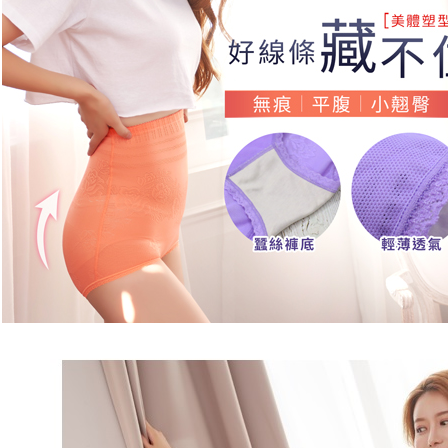
menyelesai
lebih lama
付款後萊
kod bar ke
pembayara
JKOPay, a
NT$80/pes
pesanan.
NT$799 at
[Nota Pent
Kedua, Se
1. Jumlah 
7-11取貨
Perkhidmata
NT$10,000.
NT$80/pes
yang memb
berdasarka
melalui pe
2. Amaun p
NT$799 at
pembelian
3. Pada ma
kepada Sy
付款後7-1
mengikut p
Ketiga, Sy
NT$80/pes
Perkhidma
Untuk meme
NP Taiwan
NT$799 at
penggunaa
akan meng
peribadi a
pembeli, n
7-11取貨
Syarikat 
untuk peng
NT$90/pe
yang diper
Pengumpul
pengesaha
(https://aft
宅配/離島
Untuk term
Jumlah yan
NT$80/pes
https://op
kelulusan 
NT$890 at
style">http
pembayara
20% setah
黑貓貨到
【Panduan
mendapatk