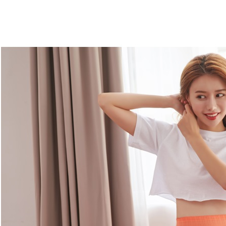
saluran lai
【Nota Pe
1. Perkhid
membolehk
perkhidmat
tuntutan h
menggunaka
2. Berdas
"Pembayar
peribadi a
Mobile un
pengesahan
ansuran ol
3. Sila ba
pautan beri