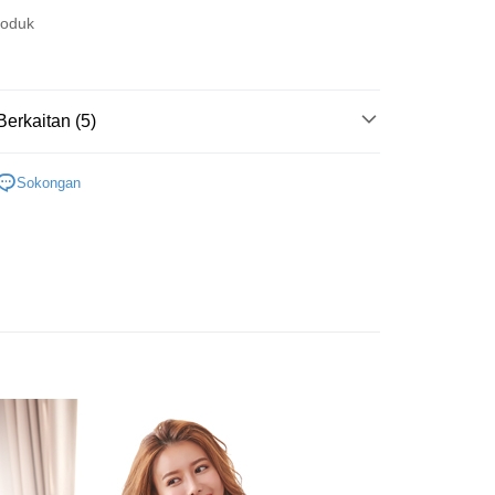
t
roduk
memilih OP Pay Later sebagai kaedah pembayaran, sistem
 memilih AFTEE sebagai kaedah pembayaran, mesej
rahkan anda secara automatik ke proses transaksi OP Pay
n AFTEE akan muncul.
 Point」為中華電信所提供之點數服務，可於會員專區綁定中華電
pas pesanan dibuat. Anda perlu mengesahkan nombor telefon
an ATM
oleh meneruskan pembayaran selepas pengesahan SMS.
，即可在購物車使用 Hami Point 折抵消費金額 (1點等於1
 anda, memilih bilangan ansuran, dan menetapkan tarikh
ayaran diperlukan apabila pesanan disahkan. Produk akan
ayaran. Transaksi akan dianggap selesai setelah
e alamat yang ditetapkan.
asa Penghantaran
Berkaitan (5)
n disahkan.
h pesanan disahkan, anda akan menerima SMS pembayaran
hli aplikasi akan menerima pemberitahuan tolak aplikasi
起】提臀束褲
短版束褲
 yang diluluskan, tempoh ansuran yang tersedia, dan yuran
Penghantaran
Sokongan
akan adalah tertakluk kepada maklumat yang dinyatakan
ayaran diperlukan apabila anda menerima produk. Sila buat
好運罩🌺旺桃花
🧡迎財橘
man pengesahan transaksi seterusnya.
n di empat kedai serbaneka utama, ATM atau perbankan
付款
ian dengan SMS pembayaran atau pemberitahuan tolak
研究所
束褲
aksi tidak disahkan dalam masa 30 minit selepas pesanan
anan | Penghantaran percuma untuk pesanan
FTEE.
au jika permohonan gagal dalam proses semakan, pesanan
功能搜尋
呵護肌膚蠶絲
au lebih
alkan secara automatik. Jika permohonan gagal pada
 perhatian bahawa tempoh pembayaran adalah 14 hari. Walau
"semakan manual", ini bermakna kriteria pemarkahan sistem
$𝟭𝟲𝟴】絕版品特賣區
un, bagi mereka yang telah memuat turun Aplikasi AFTEE
家取貨
nuhi; butiran penilaian khusus tidak akan didedahkan.
tar sebagai ahli AFTEE boleh menikmati tempoh
anan | Penghantaran percuma untuk pesanan
n sehingga 45 hari.
embayaran]
au lebih
mbayaran dikira dari masa kedai meminta pembayaran anda,
 ansuran melalui OP Pay Later akan dibilkan secara
engan bilangan hari yang boleh dilanjutkan oleh AFTEE.
貨付款
 dan tidak termasuk dalam bil telekom anda. SMS peringatan
h melanjutkan tempoh pembayaran anda sebelum anda
 akan dihantar selepas kitaran bil bulanan.
anan | Penghantaran percuma untuk pesanan
pesanan. Walau bagaimanapun, tiada jaminan bahawa anda
erima pesanan anda semasa tempoh pembayaran (cth.:
au lebih
ngakses bil melalui pautan dalam SMS, anda boleh
apesanan atau produk yang mungkin mengambil masa yang