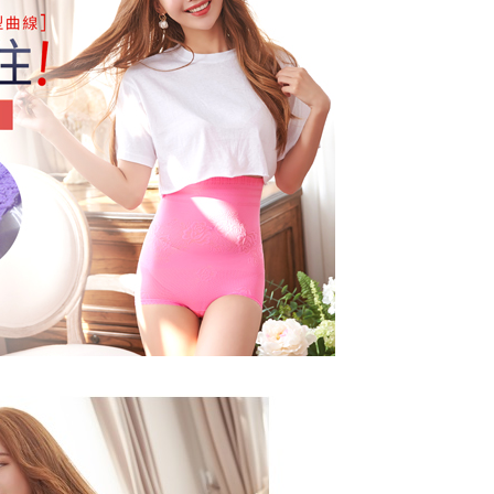
kan pembayaran anda melalui salah satu saluran berikut:
 untuk dihantar). Oleh itu, anda dikehendaki membuat
爾富取貨
dai serbaneka, kedai runcit Taiwan Mobile, pemindahan bank,
n kepada AFTEE dalam tempoh sama ada anda menerima
tau iPASS MONEY.
anan | Penghantaran percuma untuk pesanan
au lebih
ing]
katan Pembayaran
yang diperakui untuk pengguna kali pertama boleh sehingga
付款
n ini disediakan oleh Taiwan Mobile Co., Ltd. (“Syarikat”),
 Amaun diperakui sebenar yang diluluskan akan
anan | Penghantaran percuma untuk pesanan
olehkan pelanggan membeli barangan atau perkhidmatan
n keputusan pensijilan dan semakan oleh AFTEE.
rkhidmatan ini pada masa transaksi. Hasil daripada
erbelanjaan minimum mestilah lebih besar daripada NT$20.
au lebih
 atau pembayaran ansuran akan dipindahkan oleh peniaga
sa ini hanya tersedia untuk ahli Taiwan.
arikat, dan pelanggan hendaklah membuat pembayaran
1取貨
erjanjian menggunakan sistem bil Syarikat.
arat Perkhidmatan
anan | Penghantaran percuma untuk pesanan
tan AFTEE Beli Sekarang Bayar Kemudian disediakan oleh
nuhi hubungan kontrak yang terjalin melalui persetujuan
, Inc. dan AFTEE akan membuat bil kepada pengguna. AFTEE
au lebih
n OP Pay Later, peniaga akan memberikan maklumat
gunakan data peribadi yang dikumpul (termasuk nama
nda (termasuk nama, nombor telefon, atau alamat) kepada
o. telefon, nama penerima, no. telefon, alamat penerima)
(快速到店)
bagi tujuan pengumpulan, pemprosesan dan penggunaan data
gunaan perkhidmatan. Sila rujuk kepada "Penyata
sanan
lukan untuk pengebilan ansuran, termasuk pengesahan,
an Data Peribadi, Pemprosesan, Penggunaan"
n semula dan pembetulan.
ee.tw/privacypolicy/
) untuk maklumat lanjut.
不配送
a perkhidmatan penuh, sila rujuk pautan berikut:
g diperakui untuk pengguna kali pertama yang lulus
anan | Penghantaran percuma untuk pesanan
pay.tw/userRule
" target="_blank" class="link revert-
boleh sehingga NT$10,000. Jika pengguna tidak membuat
au lebih
s://oppay.tw/userRule
n dalam tempoh tersebut, yuran pembayaran lewat sebanyak
un akan dikenakan. Pengguna bawah umur dikehendaki
付款
 Penggunaan Pembayaran Ansuran Gogo】
an kebenaran daripada ibu bapa atau penjaga yang sah