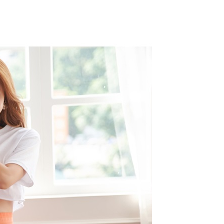
n.
nting】
matan ini disediakan oleh "Taiwan Mobile Co., Ltd." untuk
an pengguna membeli produk atau perkhidmatan melalui
an ini semasa transaksi, dan kedai akan menyerahkan hak
arga jual/beli ansuran kepada syarikat ini untuk membayar bil
n bil syarikat ini.
arkan tujuan kontrak persetujuan pembayaran menggunakan
an Ansuran Gogo", kedai akan memberikan maklumat
nda (termasuk nama, telefon atau alamat) kepada Taiwan
tuk pengumpulan, pemprosesan dan penggunaan, untuk
, semakan dan pembetulan data yang diperlukan untuk bil
eh Taiwan Mobile.
ca syarat perkhidmatan pengguna secara lengkap melalui
kut: https://oppay.tw/userRule