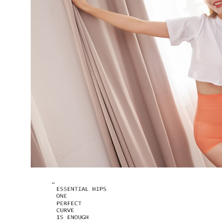
1. Perkhid
untuk men
NT$120/p
mudah ali
(Hanya unt
Sila hubun
國家/地區
dan kad pr
mempunyai
2. Piliha
penggunaan
pesanan di
peribadi y
transaksi 
digunakan 
ansuran ya
mengesahk
3. Jumlah 
adalah ber
4. Dalam m
untuk meng
akan dibat
semakan kh
penilaian 
penilaian 
【Peneran
1. Pembaya
"Pembayar
pembayaran
2. Melalui
membayar m
Mobile / 