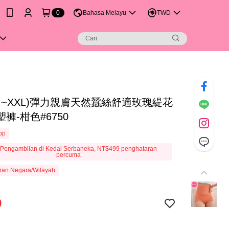
0
Bahasa Melayu
TWD
(M~XXL)彈力親膚天然蠶絲舒適玫瑰緹花
褲-柑色#6750
App
Pengambilan di Kedai Serbaneka, NT$499 penghataran
percuma
ran Negara/Wilayah
9