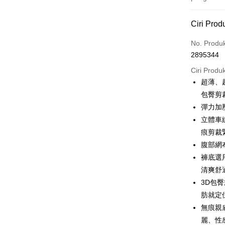
Kaedah 
Ciri Prod
Kad Kredi
No. Produ
2895344
Pengambil
Ciri Produ
LINE Pay
超薄、
包臀剪
Apple Pay
彈力加
JKOPAY
立體車
痕剪裁
Easy Walle
腹部網
Plus PAY
褲底選
OP Pay La
清爽舒
Deskripsi
3D包
[Terma Pe
肪就定
AFTEE
無痕親
Perkhidmat
Deskripsi
pengguna 
麗、性
Pertama, 