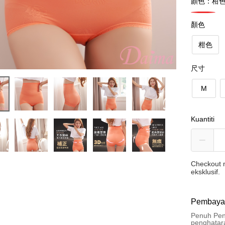
顏色：柑
顏色
柑色
尺寸
M
Kuantiti
Checkout m
eksklusif.
Pembaya
Penuh Pen
penghatar