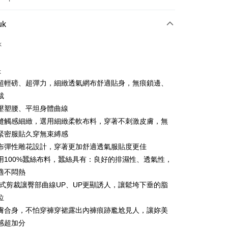
Pembayaran
uk
t (Bayaran Penuh)
k
an di Kedai Serbaneka
k
超輕磅、超彈力，細緻透氣網布舒適貼身，無痕鎖邊、
裁
壓塑腰、平坦身體曲線
縫觸感細緻，選用細緻柔軟布料，穿著不刺激皮膚，無
緊密服貼久穿無束縛感
t
布彈性雕花設計，穿著更加舒適透氣服貼度更佳
用100%蠶絲布料，蠶絲具有：良好的排濕性、透氣性，
ter
適不悶熱
臀式剪裁讓臀部曲線UP、UP更顯誘人，讓鬆垮下垂的脂
nggunaan untuk OP Pay Later]
位
膚合身，不怕穿褲穿裙露出內褲痕跡尷尬見人，讓妳美
an ini disediakan oleh Taiwan Mobile dan tersedia untuk
Taiwan Mobile tanpa memerlukan permohonan tambahan.
感超加分
Mengenai Perkhidmatan AFTEE Beli Sekarang Bayar