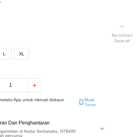
色
Bersihkan
Sejarah
L
XL
elalui App untuk nikmati diskaun
Muat
Turun
ran Dan Penghantaran
gambilan di Kedai Serbaneka, NT$499
an percuma