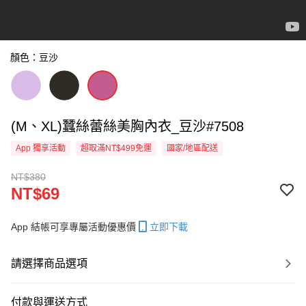
顏色：豆沙
(M、XL)蠶絲蕾絲美胸內衣_豆沙#7508
App 獨享活動
超取滿NT$499免運
國家/地區配送
NT$380
NT$69
App 結帳可享專屬活動優惠價
立即下載
請選擇商品選項
付款與運送方式