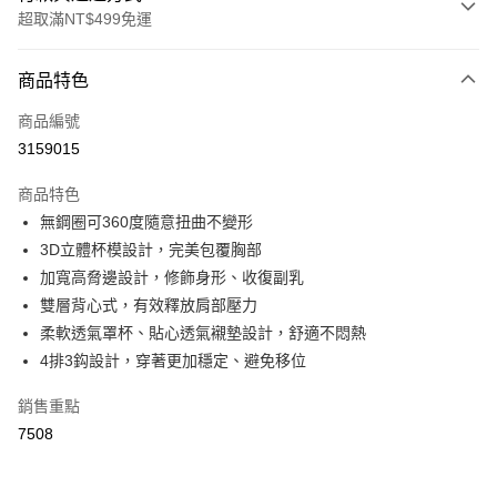
超取滿NT$499免運
付款方式
商品特色
信用卡一次付款
商品編號
超商取貨付款
3159015
LINE Pay
商品特色
Apple Pay
無鋼圈可360度隨意扭曲不變形
3D立體杯模設計，完美包覆胸部
街口支付
加寬高脅邊設計，修飾身形、收復副乳
悠遊付
雙層背心式，有效釋放肩部壓力
柔軟透氣罩杯、貼心透氣襯墊設計，舒適不悶熱
全盈+PAY
4排3鈎設計，穿著更加穩定、避免移位
大哥付你分期
銷售重點
相關說明
7508
【大哥付你分期使用說明】
AFTEE先享後付
1.本服務由台灣大哥大提供，台灣大哥大用戶可立即使用無須另外申請。
2.付款方式選擇「大哥付你分期」，訂單成立後會自動跳轉到大哥付的交易
相關說明
流程，驗證手機門號後，選擇欲分期的期數、繳款截止日，確認付款後即完