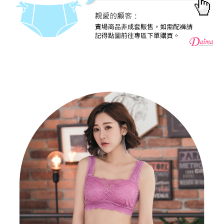
https://aftee.tw/terms/#terms3
7-11取貨付款
３．未成年的使用者請事先徵得法定代理人或監護人之同意方可使用
每筆NT$80，滿NT$799(含以上)免運費
「AFTEE先享後付」，若未經同意申辦者引起之損失，本公司不負相關責
任。
付款後7-11取貨
４．使用「AFTEE先享後付」時，將依據個別帳號之用戶狀況，依本公司即
時審查核予不同之上限額度；若仍有額度不足之情形，本公司將視審查結果
每筆NT$80，滿NT$799(含以上)免運費
請求用戶進行身份認證。
５．嚴禁一人註冊多個帳號或使用他人資訊註冊。若發現惡意使用之情形，
7-11取貨(快速到店)
恩沛科技股份有限公司將有權停止該用戶之使用額度並採取法律行動。
每筆NT$90
宅配/離島不配送
每筆NT$80，滿NT$890(含以上)免運費
黑貓貨到付款
每筆NT$120
國家/地區配送
查看運費