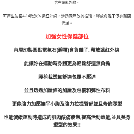
含有遠紅外線。
可產生波長
4-14
微米的遠紅外線，滲透深層改善循環，釋放負離子促進新陳
代謝。
加強女性保健部位
內層印製圓點電氣石
(
碧璽
)
含負離子
.
釋放遠紅外線
能讓妳在運動時身體更為輕鬆舒適無負擔
腰剪裁透氣舒適包覆不壓迫
並且透過加壓條的加壓及包覆和彈性布料
更能強力加壓撫平小腹及強力拉提臀部並且修飾腿型
並具美身
也能減緩運動時造成的肌肉酸痛疲憊
,
提高活動效能
,
!!
塑型的效果