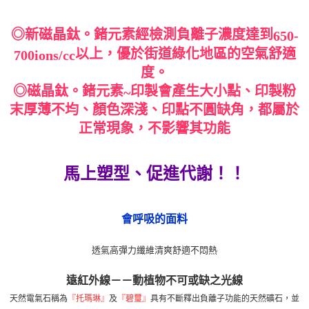
付款後7-11取貨
４．使用「AFTEE先享後付」時，將依據個別帳號之用戶狀況，依本公司即
時審查核予不同之上限額度；若仍有額度不足之情形，本公司將視審查結果
每筆NT$80，滿NT$799(含以上)免運費
請求用戶進行身份認證。
◎新磁晶鈦。鍺元素經檢測負離子濃度達到
650-
５．嚴禁一人註冊多個帳號或使用他人資訊註冊。若發現惡意使用之情形，
7-11取貨(快速到店)
以上，優於街道綠化地區的空氣舒適
700ions/cc
恩沛科技股份有限公司將有權停止該用戶之使用額度並採取法律行動。
每筆NT$90
度。
宅配/離島不配送
◎磁晶鈦。鍺元素
印製會產生大小點、印製粉
~
每筆NT$80，滿NT$890(含以上)免運費
末厚薄不均、顏色深淺、印點不圓缺角，都屬於
正常現象，不影響其功能
黑貓貨到付款
每筆NT$120
馬上塑型、促進代謝！！
國家/地區配送
查看運費
會呼吸的面料
透氣高彈力纖維清爽舒適不悶熱
遠紅外線－－
動植物不可或缺之光線
天然電氣石稱為
『托瑪琳』
及
『碧璽』
具有不斷釋出負離子功能的天然礦石，並