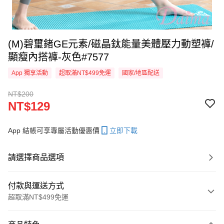
(M)碧璽鍺GE元素/磁晶鈦能量美體壓力動塑褲/
顯瘦內搭褲-灰色#7577
App 獨享活動
超取滿NT$499免運
國家/地區配送
NT$200
NT$129
App 結帳可享專屬活動優惠價
立即下載
請選擇商品選項
付款與運送方式
超取滿NT$499免運
付款方式