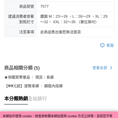
商品型號
7577
建議消費者穿著
腰圍 M：23～26 ，L：26～29 ，XL：29
對照尺寸
～32， XXL：32～35 （單位英吋）
注意事項
此商品售出後恕無法退貨
客服
商品相關分類 (5)
查看全部
★保暖禦寒單品
現貨｜長褲
【𝟵𝟵元起】提臀束褲
顯瘦內搭褲
本分類熱銷
全站排行
本網站中使用 cookie，欲查詢有關本網站使用 cookie 方式之詳情，及若您不希