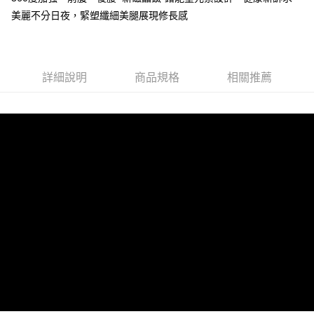
２．便利：只要手機號碼，簡訊認證，即可結帳。
ATM付款
會員帳號後，即可在購物車使用 Hami Point 折抵消費金額 (1點等於1元)。
法說明評估內容。
美麗不分日夜，緊塑纖細美腿展現修長感
３．安心：先確認商品／服務後，再付款。
【繳款方式說明】
貨到付款
1.分期款項不併入電信帳單，「大哥付你分期」於每月結算日後寄送繳費提
【「AFTEE先享後付」結帳流程】
醒簡訊。
１．於結帳方式選擇「AFTEE先享後付」後，將跳轉至「AFTEE先享後付」
2.透過簡訊連結打開帳單後，可選擇「超商條碼／台灣大直營門市／銀行轉
結帳頁面，進行簡訊認證並確認金額後，即可完成結帳。
運送方式
帳／街口支付／iPASS MONEY」等通路繳費。
詳細說明
商品規格
相關推薦
２．訂單成立數日內，您將收到繳費通知簡訊。
全家取貨付款
３．收到繳費通知簡訊後14天內，點擊此簡訊中的連結，可透過四大超商／
【注意事項】
ATM／網路銀行／等多元方式進行付款，方視為交易完成。
每筆NT$80，滿NT$499(含以上)免運費
1.本服務係由「台灣大哥大股份有限公司」（以下簡稱本公司）所提供，讓
※ 請注意：結帳手續完成當下不需立刻繳費，但若您需要取消訂單，請聯絡
用戶於交易時，得透過本服務購買商品或服務，並由商店將買賣／分期付款
購買商品的店家。未經商家同意取消之訂單仍視為有效，需透過AFTEE先享
付款後全家取貨
買賣價金債權讓與本公司後，依約使用本公司帳單繳交帳款。
後付繳納相關費用。
2.基於同意付款使用「大哥付你分期」之契約關係目的，商店將以您的個人
每筆NT$80，滿NT$499(含以上)免運費
※ 交易是否成功請以「AFTEE先享後付 」之結帳頁面顯示為準，若有關於
資料（包含姓名、電話或地址）提供予台灣大哥大進項蒐集、處理及利用，
是否繳費成功／繳費後需取消欲退款等相關疑問，請聯繫「AFTEE先享後付
由本公司與您本人進行分期帳單所需資料之確認、核對及更正。
萊爾富取貨付款
客戶支援中心」
https://netprotections.freshdesk.com/support/home
3.完整用戶服務條款，請詳閱以下連結：
https://oppay.tw/userRule
每筆NT$80，滿NT$799(含以上)免運費
【注意事項】
１．透過由恩沛科技股份有限公司提供之「AFTEE先享後付」服務完成之交
付款後萊爾富取貨
易，需依本服務之必要範圍內提供個人資料，並將交易相關給付款項請求債
每筆NT$80，滿NT$799(含以上)免運費
權轉讓予恩沛科技股份有限公司。
２．關於個人資料處理事宜，請瀏覽以下網址：
https://aftee.tw/terms/#terms3
7-11取貨付款
３．未成年的使用者請事先徵得法定代理人或監護人之同意方可使用
每筆NT$80，滿NT$799(含以上)免運費
「AFTEE先享後付」，若未經同意申辦者引起之損失，本公司不負相關責
任。