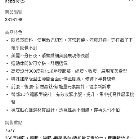
商品特色
信用卡一次付款
商品編號
超商取貨付款
3316198
LINE Pay
商品特色
Apple Pay
隨意裁面料，使用激光切割，非常輕便、涼爽舒適，穿在褲子下
幾乎感覺不到
街口支付
美麗不分日夜，緊塑纖細美腿展現修長感
悠遊付
運動休閒皆可穿搭，舒適透氣
高腰設計360度強化加壓腰腹部，縮腰、收腹，展現完美身型
全盈+PAY
特殊加壓版型由腰間全面延伸至腳踝，修飾下半身線條
大哥付你分期
前腹、後腰~新磁晶鈦•鍺能量元素設計，健康新訴求
相關說明
臀部3D立體版型設計，有效收緊小腹、提升、集中托高性感蜜桃
【大哥付你分期使用說明】
臀
AFTEE先享後付
1.本服務由台灣大哥大提供，台灣大哥大用戶可立即使用無須另外申請。
褲底貼心嚴選材質設計，透氣性高不悶熱，穿再久也不怕
2.付款方式選擇「大哥付你分期」，訂單成立後會自動跳轉到大哥付的交易
相關說明
流程，驗證手機門號後，選擇欲分期的期數、繳款截止日，確認付款後即完
【關於「AFTEE先享後付」】
成交易。
銷售重點
Hami Point
AFTEE先享後付是「在收到商品之後才付款」的支付方式。 讓您購物簡單
3.實際核准額度、可分期數及費用金額請依後續交易確認頁面所載為準。
便利好安心！
7577
相關說明
4.訂單成立30分鐘內，如未前往確認交易或遇審核未通過，訂單將自動取
１．簡單：不需註冊會員、不需綁卡、不需儲值。
「Hami Point」為中華電信所提供之點數服務，可於會員專區綁定中華電信
360度加強。前腹、後腰~新磁晶鈦•鍺能量元素設計，健康新訴求
消。如遇「轉專審核」未通過狀況，表示未達大哥付你分期系統評分，恕無