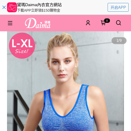
黛瑪Daima內衣官方網站
开启APP
下載APP立即領$150購物金
0
1
/
9