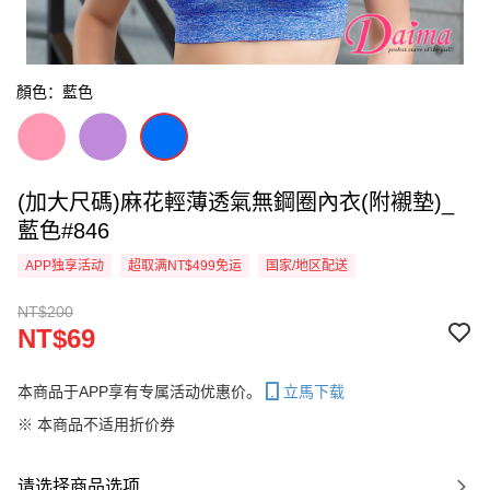
顏色：藍色
(加大尺碼)麻花輕薄透氣無鋼圈內衣(附襯墊)_
藍色#846
APP独享活动
超取满NT$499免运
国家/地区配送
NT$200
NT$69
本商品于APP享有专属活动优惠价。
立馬下载
※ 本商品不适用折价券
请选择商品选项