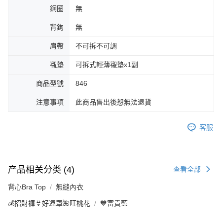
鋼圈
無
背鉤
無
肩帶
不可拆不可調
襯墊
可拆式輕薄襯墊x1副
商品型號
846
注意事項
此商品售出後恕無法退貨
客服
产品相关分类 (4)
查看全部
背心Bra Top
無縫內衣
💰招財褲👙好運罩🌺旺桃花
💙富貴藍