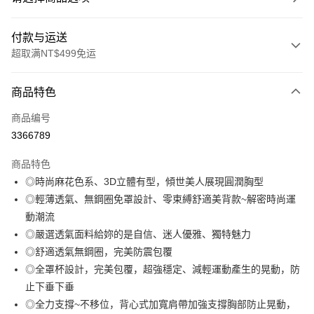
付款与运送
超取满NT$499免运
付款方式
商品特色
信用卡一次付款
商品编号
超商取货付款
3366789
LINE Pay
商品特色
Apple Pay
◎時尚麻花色系、3D立體有型，傾世美人展現圓潤胸型
◎輕薄透氣、無鋼圈免罩設計、零束縛舒適美背款~解密時尚運
街口支付
動潮流
悠遊付
◎嚴選透氣面料給妳的是自信、迷人優雅、獨特魅力
◎舒適透氣無鋼圈，完美防震包覆
Plus PAY
◎全罩杯設計，完美包覆，超強穩定、減輕運動產生的晃動，防
大哥付你分期
止下垂下垂
相关说明
◎全力支撐~不移位，背心式加寬肩帶加強支撐胸部防止晃動，