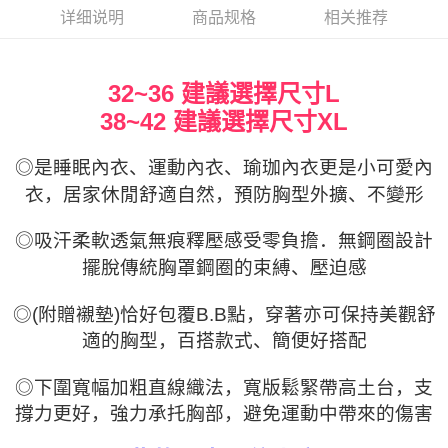
付款後萊爾富取貨
3. 目前僅支援台灣會員
详细说明
商品规格
相关推荐
每笔NT$80，满NT$799(含以上)免运费
三、聲明條款
「AFTEE先享後付」(下稱本服務)乃由恩沛科技股份有限公司(下稱 AFTEE )
7-11取貨付款
所提供，並由 AFTEE 向您收取款項。因使用本服務所須提供之個人資料(包
32~36 建議選擇尺寸L
每笔NT$80，满NT$799(含以上)免运费
含但不限於訂購人姓名、電話，收件人姓名、電話、收件地址)，將交付予
38~42 建議選擇尺寸XL
AFTEE 於本服務必要服務範圍內運用。關於 AFTEE 對於個人資料之蒐集、
付款後7-11取貨
處理、利用，詳參 AFTEE 官網之『個人資料蒐集、處理及利用告知聲明』
（
https://aftee.tw/privacypolicy/
）。
每笔NT$80，满NT$799(含以上)免运费
◎
是睡眠內衣、運動內衣、瑜珈內衣更是小可愛內
衣，居家休閒舒適自然，預防胸型外擴、不變形
若款項超過繳費期限，將根據當次的金額加收年利率 16% 的逾期滯納金。
7-11取貨(快速到店)
未成年的使用者，請事先徵得法定代理人或監護人之同意方可使用
每笔NT$90
AFTEE。
◎
吸汗柔軟透氣無痕釋壓感受零負擔．無鋼圈設計
宅配/離島不配送
若您對於個人資料之處理、利用有任何疑問，或欲行使相關法律權利，請聯
擺脫傳統胸罩鋼圈的束縛、壓迫感
繫恩沛科技股份有限公司。若您不同意我們將上開所示之個人資料，連同必
每笔NT$80，满NT$890(含以上)免运费
要之購買訂單資訊提供予 AFTEE ，或讓 AFTEE 蒐集處理利用您的個人資
◎
(
附贈襯墊
)
恰好包覆
B.B
點，穿著亦可保持美觀舒
料，請勿選用本服務。
黑貓貨到付款
適的胸型，百搭款式、簡便好搭配
每笔NT$120
◎
下圍寬幅加粗直線織法，寬版鬆緊帶高土台，支
國家/地區配送
查看运费
撐力更好，強力承托胸部，避免運動中帶來的傷害