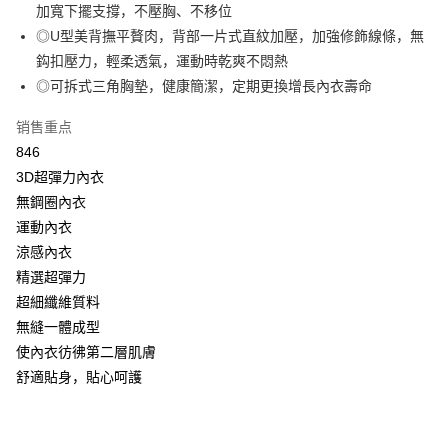
【大哥付你分期使用说明】
加寬下擺支撐，不壓胸、不移位
AFTEE先享后付
1. 本服务由台湾大哥大提供，电信用户可立即使用无须另外申请。（限个人
◎U型美背撫平贅肉，背部一片式直紋加壓，加強修飾線條，無
月租型门号，不开放公司户及预付卡使用）
相关说明
2. 付款方式选择 “大哥付你分期”，订单成立后会自动跳转到大哥付的交易流
鈎扣壓力，輕柔透氣，運動時乾爽不悶熱
一、關於 AFTEE先享後付
程，验证手机门号后，选择欲分期的期数、缴款截止日，确认付款后即完成
Hami Point
1. 於付款方式選擇AFTEE先享後付，將跳出AFTEE先享後付手機驗證視
◎可拆式三角胸墊，健康簡潔，定期更換增長內衣壽命
交易。
窗。
相关说明
3. 实际核准额度、可分期数及费用金额请依后续交易确认页面所载为准。
2. 進行簡訊驗證之後，即可完成結帳手續。
「Hami Point」为中华电信所提供之积分服务，可于会员专区绑定中华电信
销售重点
4. 订单成立30分钟内，如未前往确认交易或遇审核未通过，订单将自动取
3. 訂單確認後不需事先繳費，商品會配送至您的指定地址。
ATM付款
会员账号后，即可在购物车使用 Hami Point 折抵消费金额（1点等于1
消。如遇 “转专审核”未通过状况，表示未达系统评分，恕无法说明评估内
846
4. 下訂完成後，您的手機會收到一封繳費通知簡訊，APP會員則會收到
元）。
容。
AFTEE APP推播通知。
货到付款
3D超彈力內衣
【缴款方式说明】
5. 收到商品當下無需繳費，確認無誤後，請再利用繳費通知簡訊或AFTEE
1. 分期款项不并入电信账单，“大哥付你分期”于每月结算日后寄送缴费提醒
無鋼圈內衣
APP於四大便利商店‧ATM/網銀等方式進行付款。
短信。
运送方式
運動內衣
2. 通过短信链接打开账单后，可选择 “超商条码／台湾大直营门市／银行转
請留意繳費期限為 14 天。唯有下載 AFTEE App 成為 AFTEE 會員者方能享
涼感內衣
账／街口支付／iPASS MONEY”等通路缴费。
全家取貨付款
有最長 45 天內付款之服務。
精選超彈力
每笔NT$80，满NT$499(含以上)免运费
【注意事项】
繳費期限，為商家向您請款的時間，再加上使用AFTEE可延長的天數所計算
超細纖維質料
1. 本服务系由 “台湾大哥大股份有限公司”所提供，让用户于交易时，得通过
出。使用AFTEE下訂可以延長您收到商品前的繳費天數，但無法保證一定能
付款後全家取貨
本服务购买商品或服务，并由商店将买卖／分期付款买卖价金债权让与本公
無縫一體成型
夠在期限內收到商品(例如:預購商品或預計到貨時間較長者)。因此無論收到
司后，依约使用本公司账单缴交账款。
每笔NT$80，满NT$499(含以上)免运费
使內衣彷彿第二層肌膚
商品與否，仍需要請您在AFTEE規定的時間內完成繳費。
2. 基于同意付款使用 “大哥付你分期”之契约关系目的，商店将以您的个人资
舒適貼身，貼心呵護
料（包含姓名、电话或地址）提供予台湾大哥大进项收集、处理及利用，由
萊爾富取貨付款
二、付款限制
台湾大哥大与本人进行分期账单所需资料之确认、核对及更正。
1. 初次使用 AFTEE 時，將依認證結果及本公司審查結果，核予每個人不同
每笔NT$80，满NT$799(含以上)免运费
3. 完整用户服务条款，请详阅以下链接：
https://oppay.tw/userRule
之上限額度
2. 結帳金額須大於NT$30