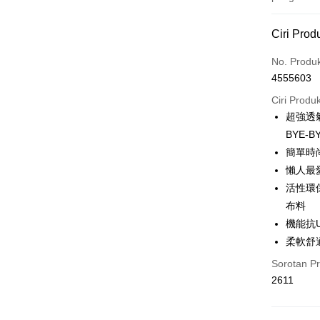
Kaedah 
Ciri Prod
Kad Kredi
No. Produ
4555603
Pengambil
Ciri Produ
LINE Pay
超強透
BYE-B
Apple Pay
簡單時
JKOPAY
懶人最
活性環
Easy Walle
布料
Plus PAY
機能抗
OP Pay La
柔軟舒
Deskripsi
Sorotan P
[Terma Pe
2611
AFTEE
Perkhidmat
Deskripsi
pengguna 
Pertama, 