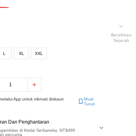
藍
Bersihkan
Sejarah
L
XL
XXL
elalui App untuk nikmati diskaun
Muat
Turun
ran Dan Penghantaran
gambilan di Kedai Serbaneka, NT$499
an percuma