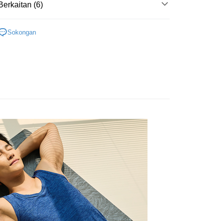
t
Berkaitan (6)
memilih OP Pay Later sebagai kaedah pembayaran, sistem
 memilih AFTEE sebagai kaedah pembayaran, mesej
rahkan anda secara automatik ke proses transaksi OP Pay
n AFTEE akan muncul.
區內著系列
背心 /短袖
 Point」為中華電信所提供之點數服務，可於會員專區綁定中華電
pas pesanan dibuat. Anda perlu mengesahkan nombor telefon
an ATM
oleh meneruskan pembayaran selepas pengesahan SMS.
Sokongan
，即可在購物車使用 Hami Point 折抵消費金額 (1點等於1
 anda, memilih bilangan ansuran, dan menetapkan tarikh
好運罩🌺旺桃花
💙富貴藍
ayaran diperlukan apabila pesanan disahkan. Produk akan
ayaran. Transaksi akan dianggap selesai setelah
e alamat yang ditetapkan.
asa Penghantaran
系列
n disahkan.
短袖
h pesanan disahkan, anda akan menerima SMS pembayaran
hli aplikasi akan menerima pemberitahuan tolak aplikasi
功能搜尋
陽離子/銀離子
 yang diluluskan, tempoh ansuran yang tersedia, dan yuran
Penghantaran
akan adalah tertakluk kepada maklumat yang dinyatakan
ayaran diperlukan apabila anda menerima produk. Sila buat
感單品
man pengesahan transaksi seterusnya.
n di empat kedai serbaneka utama, ATM atau perbankan
付款
ian dengan SMS pembayaran atau pemberitahuan tolak
aksi tidak disahkan dalam masa 30 minit selepas pesanan
anan | Penghantaran percuma untuk pesanan
FTEE.
au jika permohonan gagal dalam proses semakan, pesanan
au lebih
alkan secara automatik. Jika permohonan gagal pada
 perhatian bahawa tempoh pembayaran adalah 14 hari. Walau
"semakan manual", ini bermakna kriteria pemarkahan sistem
un, bagi mereka yang telah memuat turun Aplikasi AFTEE
家取貨
nuhi; butiran penilaian khusus tidak akan didedahkan.
tar sebagai ahli AFTEE boleh menikmati tempoh
anan | Penghantaran percuma untuk pesanan
n sehingga 45 hari.
embayaran]
au lebih
mbayaran dikira dari masa kedai meminta pembayaran anda,
 ansuran melalui OP Pay Later akan dibilkan secara
engan bilangan hari yang boleh dilanjutkan oleh AFTEE.
貨付款
 dan tidak termasuk dalam bil telekom anda. SMS peringatan
h melanjutkan tempoh pembayaran anda sebelum anda
 akan dihantar selepas kitaran bil bulanan.
anan | Penghantaran percuma untuk pesanan
pesanan. Walau bagaimanapun, tiada jaminan bahawa anda
erima pesanan anda semasa tempoh pembayaran (cth.:
au lebih
ngakses bil melalui pautan dalam SMS, anda boleh
apesanan atau produk yang mungkin mengambil masa yang