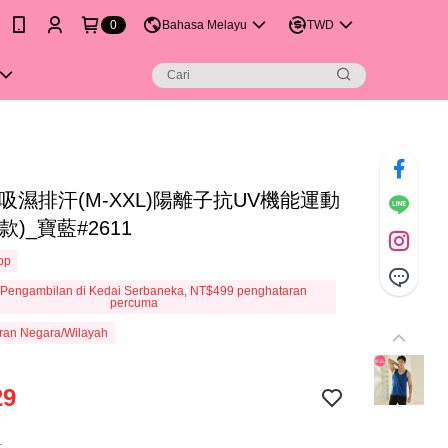
0
Bahasa Melayu
TWD
吸濕排汗(M-XXL)陽離子抗UV機能運動
款)_寶藍#2611
App
Pengambilan di Kedai Serbaneka, NT$499 penghataran
percuma
ran Negara/Wilayah
29