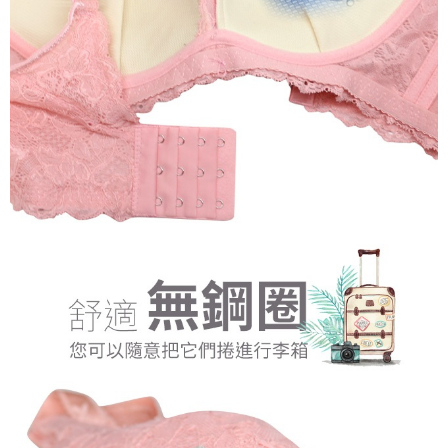
diperlukan untuk pengebilan ansuran, termasuk pengesahan,
pengesahan semula dan pembetulan.
宅配/離島不配送
Jumlah yang diperakui untuk pengguna kali pertama yang lulus
kelulusan boleh sehingga NT$10,000. Jika pengguna tidak membuat
NT$80/pesanan | Penghantaran percuma untuk pesanan
Untuk terma perkhidmatan penuh, sila rujuk pautan berikut:
pembayaran dalam tempoh tersebut, yuran pembayaran lewat sebanyak
https://oppay.tw/userRule
" target="_blank" class="link revert-
NT$890 atau lebih
20% setahun akan dikenakan. Pengguna bawah umur dikehendaki
style">https://oppay.tw/userRule
mendapatkan kebenaran daripada ibu bapa atau penjaga yang sah
黑貓貨到付款
untuk menggunakan AFTEE.
【Panduan Penggunaan Pembayaran Ansuran Gogo】
NT$120/pesanan
1. Perkhidmatan ini disediakan oleh Taiwan Mobile, pengguna telefon
Sila hubungi NP Taiwan Inc. di
cs_tw@netprotections.co.jp
jika anda
mudah alih boleh segera menggunakan tanpa perlu memohon lagi.
mempunyai sebarang kebimbangan mengenai pemprosesan dan
國家/地區配送
Kadar Penghantaran
(Hanya untuk nombor langganan peribadi, tidak terbuka untuk syarikat
penggunaan pada data peribadi. Jika anda tidak bersetuju dengan data
dan kad prabayar)
peribadi yang disenaraikan seperti di atas akan dikumpul dan digunakan
2. Pilihan kaedah pembayaran "Pembayaran Ansuran Gogo", selepas
oleh AFTEE, sila jangan gunakan perkhidmatan ini.
pesanan ditubuhkan, akan secara automatik dialihkan ke proses
transaksi Gogo, selepas pengesahan nombor telefon, pilih bilangan
ansuran yang diingini, tarikh akhir pembayaran, dan setelah
mengesahkan pembayaran, transaksi akan selesai.
3. Jumlah kelulusan sebenar, bilangan ansuran dan jumlah bayaran
adalah berdasarkan halaman pengesahan transaksi seterusnya.
4. Dalam masa 30 minit selepas pesanan ditubuhkan, jika tidak pergi
untuk mengesahkan transaksi atau jika tidak lulus semakan, pesanan
akan dibatalkan secara automatik. Jika terdapat situasi "pindah untuk
semakan khusus" yang tidak lulus, ini menunjukkan bahawa sistem
penilaian tidak mencukupi, tiada penjelasan mengenai kandungan
penilaian boleh diberikan.