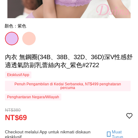
顏色：紫色
內衣 無鋼圈(34B、38B、32D、36D)深V性感舒
適透氣防副乳蕾絲內衣_紫色#2722
Eksklusif App
Penuh Pengambilan di Kedai Serbaneka, NT$499 penghataran
percuma
Penghantaran Negara/Wilayah
NT$380
NT$69
Checkout melalui App untuk nikmati diskaun
Muat
eksklusif.
Turun