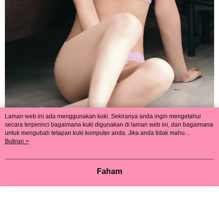
Laman web ini ada menggunakan kuki. Sekiranya anda ingin mengetahui
secara terperinci bagaimana kuki digunakan di laman web ini, dan bagaimana
untuk mengubah tetapan kuki komputer anda. Jika anda tidak mahu
menggunakan kuki di komputer anda, sila rujuk penerangan mengenai kuki.
Butiran >
Dasar Privasi
Laman web ini ada menggunakan kuki. Sekiranya anda ingin
mengetahui secara terperinci bagaimana kuki digunakan di laman web ini,
dan bagaimana untuk mengubah tetapan kuki komputer anda. Jika anda tidak
Faham
mahu menggunakan kuki di komputer anda, sila rujuk penerangan mengenai
kuki.