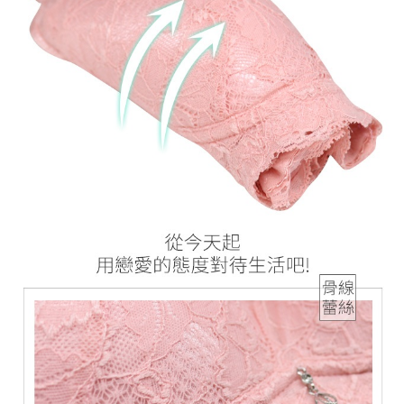
【Penerangan Kaedah Pembayaran】
1. Pembayaran ansuran tidak digabungkan dalam bil telekomunikasi,
"Pembayaran Ansuran Gogo" akan menghantar SMS peringatan
pembayaran selepas tarikh penyelesaian bulanan.
2. Melalui pautan SMS untuk membuka bil, anda boleh memilih untuk
membayar melalui "Kod bar kedai serbaneka / Kedai rasmi Taiwan
Mobile / Pemindahan bank / Pembayaran J街口 / iPASS MONEY" dan
saluran lain.
【Nota Penting】
1. Perkhidmatan ini disediakan oleh "Taiwan Mobile Co., Ltd." untuk
membolehkan pengguna membeli produk atau perkhidmatan melalui
perkhidmatan ini semasa transaksi, dan kedai akan menyerahkan hak
tuntutan harga jual/beli ansuran kepada syarikat ini untuk membayar bil
menggunakan bil syarikat ini.
2. Berdasarkan tujuan kontrak persetujuan pembayaran menggunakan
"Pembayaran Ansuran Gogo", kedai akan memberikan maklumat peribadi
anda (termasuk nama, telefon atau alamat) kepada Taiwan Mobile untuk
pengumpulan, pemprosesan dan penggunaan, untuk pengesahan,
semakan dan pembetulan data yang diperlukan untuk bil ansuran oleh
Taiwan Mobile.
3. Sila baca syarat perkhidmatan pengguna secara lengkap melalui
pautan berikut: https://oppay.tw/userRule