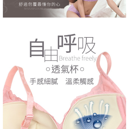
NT$499 atau lebih
[Arahan Pembayaran]
Tempoh pembayaran dikira dari masa kedai meminta pembayaran anda,
ditambah dengan bilangan hari yang boleh dilanjutkan oleh AFTEE. Anda
萊爾富取貨付款
Pembayaran ansuran melalui OP Pay Later akan dibilkan secara
boleh melanjutkan tempoh pembayaran anda sebelum anda menerima
berasingan dan tidak termasuk dalam bil telekom anda. SMS peringatan
NT$80/pesanan | Penghantaran percuma untuk pesanan
pesanan. Walau bagaimanapun, tiada jaminan bahawa anda boleh
pembayaran akan dihantar selepas kitaran bil bulanan.
menerima pesanan anda semasa tempoh pembayaran (cth.: produk
NT$799 atau lebih
prapesanan atau produk yang mungkin mengambil masa yang lebih
Selepas mengakses bil melalui pautan dalam SMS, anda boleh
lama untuk dihantar). Oleh itu, anda dikehendaki membuat pembayaran
付款後萊爾富取貨
menyelesaikan pembayaran anda melalui salah satu saluran berikut: kod
kepada AFTEE dalam tempoh sama ada anda menerima pesanan.
bar kedai serbaneka, kedai runcit Taiwan Mobile, pemindahan bank,
NT$80/pesanan | Penghantaran percuma untuk pesanan
JKOPay, atau iPASS MONEY.
Kedua, Sekatan Pembayaran
NT$799 atau lebih
1. Jumlah yang diperakui untuk pengguna kali pertama boleh sehingga
[Nota Penting]
NT$10,000. Amaun diperakui sebenar yang diluluskan akan berdasarkan
7-11取貨付款
keputusan pensijilan dan semakan oleh AFTEE.
Perkhidmatan ini disediakan oleh Taiwan Mobile Co., Ltd. (“Syarikat”),
NT$80/pesanan | Penghantaran percuma untuk pesanan
2. Amaun perbelanjaan minimum mestilah lebih besar daripada NT$20.
yang membolehkan pelanggan membeli barangan atau perkhidmatan
3. Pada masa ini hanya tersedia untuk ahli Taiwan.
NT$799 atau lebih
melalui perkhidmatan ini pada masa transaksi. Hasil daripada pembelian
atau pembayaran ansuran akan dipindahkan oleh peniaga kepada
Ketiga, Syarat Perkhidmatan
付款後7-11取貨
Syarikat, dan pelanggan hendaklah membuat pembayaran mengikut
Perkhidmatan AFTEE Beli Sekarang Bayar Kemudian disediakan oleh NP
perjanjian menggunakan sistem bil Syarikat.
NT$80/pesanan | Penghantaran percuma untuk pesanan
Taiwan, Inc. dan AFTEE akan membuat bil kepada pengguna. AFTEE
akan menggunakan data peribadi yang dikumpul (termasuk nama
NT$799 atau lebih
Untuk memenuhi hubungan kontrak yang terjalin melalui persetujuan
pembeli, no. telefon, nama penerima, no. telefon, alamat penerima) untuk
penggunaan OP Pay Later, peniaga akan memberikan maklumat peribadi
penggunaan perkhidmatan. Sila rujuk kepada "Penyata Pengumpulan
7-11取貨(快速到店)
anda (termasuk nama, nombor telefon, atau alamat) kepada Syarikat bagi
Data Peribadi, Pemprosesan, Penggunaan"
tujuan pengumpulan, pemprosesan dan penggunaan data yang
NT$90/pesanan
(https://aftee.tw/privacypolicy/
) untuk maklumat lanjut.