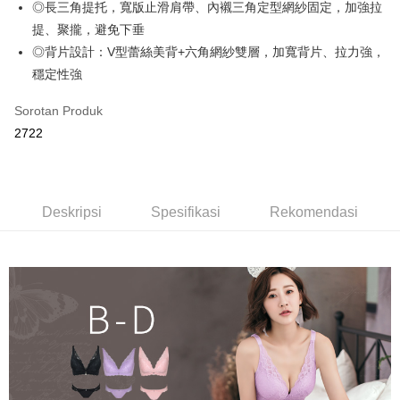
◎長三角提托，寬版止滑肩帶、內襯三角定型網紗固定，加強拉
OP Pay Later
提、聚攏，避免下垂
Deskripsi
◎背片設計：V型蕾絲美背+六角網紗雙層，加寬背片、拉力強，
[Terma Penggunaan untuk OP Pay Later]
穩定性強
AFTEE
Perkhidmatan ini disediakan oleh Taiwan Mobile dan tersedia untuk
Deskripsi
Sorotan Produk
pengguna Taiwan Mobile tanpa memerlukan permohonan tambahan.
Pertama, Mengenai Perkhidmatan AFTEE Beli Sekarang Bayar Kemudian
Hami Point
2722
1. Dengan memilih AFTEE sebagai kaedah pembayaran, mesej
Jika anda memilih OP Pay Later sebagai kaedah pembayaran, sistem
pengesahan AFTEE akan muncul.
Deskripsi
akan mengarahkan anda secara automatik ke proses transaksi OP Pay
2. Anda boleh meneruskan pembayaran selepas pengesahan SMS.
「Hami Point」為中華電信所提供之點數服務，可於會員專區綁定中華電信
Later selepas pesanan dibuat. Anda perlu mengesahkan nombor telefon
3. Tiada bayaran diperlukan apabila pesanan disahkan. Produk akan
Pemindahan ATM
會員帳號後，即可在購物車使用 Hami Point 折抵消費金額 (1點等於1元)。
mudah alih anda, memilih bilangan ansuran, dan menetapkan tarikh
dihantar ke alamat yang ditetapkan.
akhir pembayaran. Transaksi akan dianggap selesai setelah pembayaran
Deskripsi
Spesifikasi
Rekomendasi
4. Setelah pesanan disahkan, anda akan menerima SMS pembayaran
Tunai semasa Penghantaran
disahkan.
manakala ahli aplikasi akan menerima pemberitahuan tolak aplikasi
AFTEE.
Had kredit yang diluluskan, tempoh ansuran yang tersedia, dan yuran
Pilihan Penghantaran
5. Tiada bayaran diperlukan apabila anda menerima produk. Sila buat
yang dikenakan adalah tertakluk kepada maklumat yang dinyatakan
pembayaran di empat kedai serbaneka utama, ATM atau perbankan
pada halaman pengesahan transaksi seterusnya.
全家取貨付款
dalam talian dengan SMS pembayaran atau pemberitahuan tolak aplikasi
AFTEE.
NT$80/pesanan | Penghantaran percuma untuk pesanan
Jika transaksi tidak disahkan dalam masa 30 minit selepas pesanan
NT$499 atau lebih
dibuat, atau jika permohonan gagal dalam proses semakan, pesanan
Sila ambil perhatian bahawa tempoh pembayaran adalah 14 hari. Walau
akan dibatalkan secara automatik. Jika permohonan gagal pada
bagaimanapun, bagi mereka yang telah memuat turun Aplikasi AFTEE
付款後全家取貨
peringkat "semakan manual", ini bermakna kriteria pemarkahan sistem
dan mendaftar sebagai ahli AFTEE boleh menikmati tempoh pembayaran
tidak dipenuhi; butiran penilaian khusus tidak akan didedahkan.
sehingga 45 hari.
NT$80/pesanan | Penghantaran percuma untuk pesanan