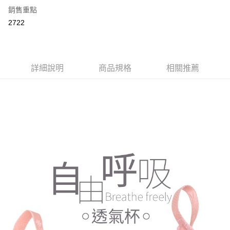
2.付款方式選擇「大哥付你分期」，訂單成立後會自動跳轉到大哥付的交易
相關說明
銷售重點
流程，驗證手機門號後，選擇欲分期的期數、繳款截止日，確認付款後即完
【關於「AFTEE先享後付」】
成交易。
2722
Hami Point
AFTEE先享後付是「在收到商品之後才付款」的支付方式。 讓您購物簡單
3.實際核准額度、可分期數及費用金額請依後續交易確認頁面所載為準。
便利好安心！
相關說明
4.訂單成立30分鐘內，如未前往確認交易或遇審核未通過，訂單將自動取
１．簡單：不需註冊會員、不需綁卡、不需儲值。
「Hami Point」為中華電信所提供之點數服務，可於會員專區綁定中華電信
消。如遇「轉專審核」未通過狀況，表示未達大哥付你分期系統評分，恕無
２．便利：只要手機號碼，簡訊認證，即可結帳。
ATM付款
會員帳號後，即可在購物車使用 Hami Point 折抵消費金額 (1點等於1元)。
法說明評估內容。
３．安心：先確認商品／服務後，再付款。
【繳款方式說明】
詳細說明
商品規格
相關推薦
貨到付款
1.分期款項不併入電信帳單，「大哥付你分期」於每月結算日後寄送繳費提
【「AFTEE先享後付」結帳流程】
醒簡訊。
１．於結帳方式選擇「AFTEE先享後付」後，將跳轉至「AFTEE先享後付」
2.透過簡訊連結打開帳單後，可選擇「超商條碼／台灣大直營門市／銀行轉
結帳頁面，進行簡訊認證並確認金額後，即可完成結帳。
運送方式
帳／街口支付／iPASS MONEY」等通路繳費。
２．訂單成立數日內，您將收到繳費通知簡訊。
全家取貨付款
３．收到繳費通知簡訊後14天內，點擊此簡訊中的連結，可透過四大超商／
【注意事項】
ATM／網路銀行／等多元方式進行付款，方視為交易完成。
每筆NT$80，滿NT$499(含以上)免運費
1.本服務係由「台灣大哥大股份有限公司」（以下簡稱本公司）所提供，讓
※ 請注意：結帳手續完成當下不需立刻繳費，但若您需要取消訂單，請聯絡
用戶於交易時，得透過本服務購買商品或服務，並由商店將買賣／分期付款
購買商品的店家。未經商家同意取消之訂單仍視為有效，需透過AFTEE先享
付款後全家取貨
買賣價金債權讓與本公司後，依約使用本公司帳單繳交帳款。
後付繳納相關費用。
2.基於同意付款使用「大哥付你分期」之契約關係目的，商店將以您的個人
每筆NT$80，滿NT$499(含以上)免運費
※ 交易是否成功請以「AFTEE先享後付 」之結帳頁面顯示為準，若有關於
資料（包含姓名、電話或地址）提供予台灣大哥大進項蒐集、處理及利用，
是否繳費成功／繳費後需取消欲退款等相關疑問，請聯繫「AFTEE先享後付
由本公司與您本人進行分期帳單所需資料之確認、核對及更正。
萊爾富取貨付款
客戶支援中心」
https://netprotections.freshdesk.com/support/home
3.完整用戶服務條款，請詳閱以下連結：
https://oppay.tw/userRule
每筆NT$80，滿NT$799(含以上)免運費
【注意事項】
１．透過由恩沛科技股份有限公司提供之「AFTEE先享後付」服務完成之交
付款後萊爾富取貨
易，需依本服務之必要範圍內提供個人資料，並將交易相關給付款項請求債
每筆NT$80，滿NT$799(含以上)免運費
權轉讓予恩沛科技股份有限公司。