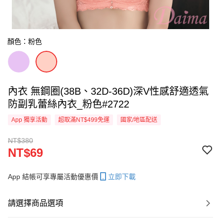
顏色：粉色
內衣 無鋼圈(38B、32D-36D)深V性感舒適透氣
防副乳蕾絲內衣_粉色#2722
App 獨享活動
超取滿NT$499免運
國家/地區配送
NT$380
NT$69
App 結帳可享專屬活動優惠價
立即下載
請選擇商品選項