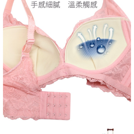
２．關於個人資料處理事宜，請瀏覽以下網址：
https://aftee.tw/terms/#terms3
7-11取貨付款
３．未成年的使用者請事先徵得法定代理人或監護人之同意方可使用
每筆NT$80，滿NT$799(含以上)免運費
「AFTEE先享後付」，若未經同意申辦者引起之損失，本公司不負相關責
任。
付款後7-11取貨
４．使用「AFTEE先享後付」時，將依據個別帳號之用戶狀況，依本公司即
時審查核予不同之上限額度；若仍有額度不足之情形，本公司將視審查結果
每筆NT$80，滿NT$799(含以上)免運費
請求用戶進行身份認證。
５．嚴禁一人註冊多個帳號或使用他人資訊註冊。若發現惡意使用之情形，
7-11取貨(快速到店)
恩沛科技股份有限公司將有權停止該用戶之使用額度並採取法律行動。
每筆NT$90
宅配/離島不配送
每筆NT$80，滿NT$890(含以上)免運費
黑貓貨到付款
每筆NT$120
國家/地區配送
查看運費