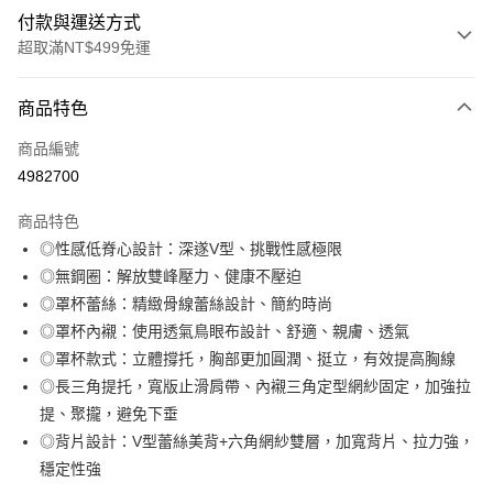
付款與運送方式
超取滿NT$499免運
付款方式
商品特色
信用卡一次付款
商品編號
超商取貨付款
4982700
LINE Pay
商品特色
Apple Pay
◎性感低脊心設計：深遂V型、挑戰性感極限
◎無鋼圈：解放雙峰壓力、健康不壓迫
街口支付
◎罩杯蕾絲：精緻骨線蕾絲設計、簡約時尚
悠遊付
◎罩杯內襯：使用透氣鳥眼布設計、舒適、親膚、透氣
◎罩杯款式：立體撐托，胸部更加圓潤、挺立，有效提高胸線
全盈+PAY
◎長三角提托，寬版止滑肩帶、內襯三角定型網紗固定，加強拉
大哥付你分期
提、聚攏，避免下垂
相關說明
◎背片設計：V型蕾絲美背+六角網紗雙層，加寬背片、拉力強，
【大哥付你分期使用說明】
穩定性強
AFTEE先享後付
1.本服務由台灣大哥大提供，台灣大哥大用戶可立即使用無須另外申請。