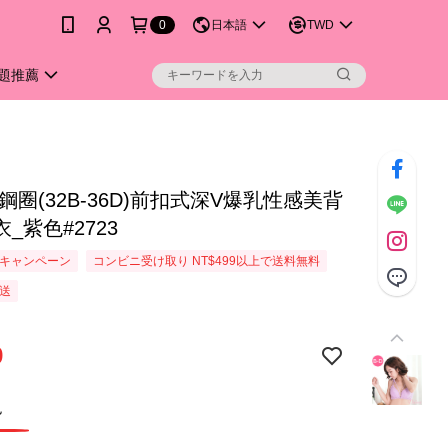
0
日本語
TWD
題推薦
鋼圈(32B-36D)前扣式深V爆乳性感美背
_紫色#2723
キャンペーン
コンビニ受け取り NT$499以上で送料無料
送
9
色