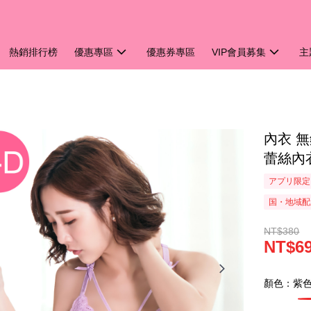
熱銷排行榜
優惠專區
優惠券專區
VIP會員募集
主
內衣 無
蕾絲內衣
アプリ限定
国・地域配
NT$380
NT$6
顏色：紫