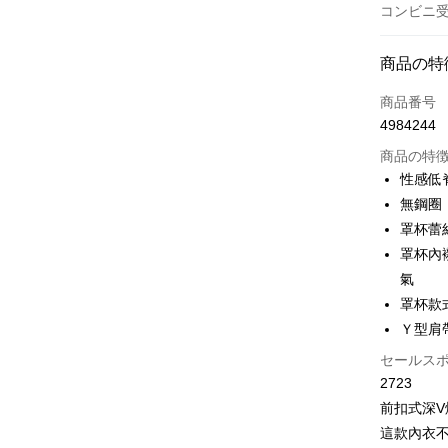
コンビニ受
お支払い
商品の特
クレジット
商品番号
4984244
コンビニ
商品の特
LINE Pay
性感低
無鋼圈
Apple Pay
罩杯蕾
JKOPAY
罩杯內
氣
Easy Walle
罩杯款
Plus Pay
Ｙ型肩
OP Pay La
セールス
説明
2723
【OP Pay
前扣式深
AFTEE
1. 本サ
這款內衣
追加の申
説明