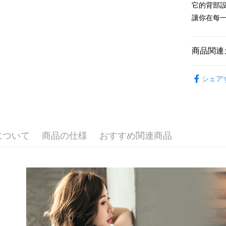
2. 支払い
它的背部
一、 AF
Hami Poin
動的に OP
1.お支払
讓你在每
払いの回
ドウが表
説明
す。
2.SMS
「Hami
3. 実際
ATM払い
3.注文す
信會員帳號後
ジを基準
商品関連
す。
元)。
4. 注文
4.ご注文
代金引換
合、注文
員の場合は
🔎│內衣
が発生し
5.商品受
シェア
評価内容
🔎│內衣
たはアプリ
配送方法
ングでお
🔎│內衣
全家取貨
【支払い
代金納付期
👀│內衣
1. 分割払
プリをダウ
配送毎にN
の締め日後
以内まで
について
商品の仕様
おすすめ関連商品
💰招財褲
2. SM
付款後全
湾大直営店
お支払期限
👀│內衣
配送毎にN
で支払い
もとに計算
期限を延
✨無鋼圈ღ
萊爾富取
【注意事
（例：予
1. 本サ
【𝟱𝟵
の有無に関
配送毎にN
よって提
スを購入
二、支払
付款後萊
渡した後
1.初回 
配送毎にN
す。
き、限度