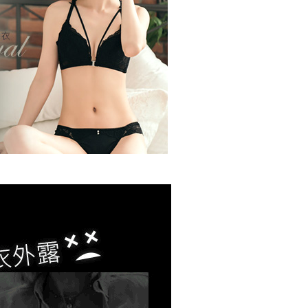
 Pay Later」を利用する契約関係の目的から、店舗はあなたの個
は最低NT$20です。
名前、電話または住所を含む）を台湾大哥大に提供し、収集、
付款
台湾の会員のみご利用いただけます。
び利用するために、当社があなた本人と分割請求書に必要な情
T$80、NT$799以上で送料無料
、照合および修正を行います。
約「AFTEE代金後払い」（以下当サービスという）はネット
なユーザーサービス規約については、以下のリンクを参照してく
ョンズ（以下 AFTEE という）が提供し、AFTEEが代金を徴収
1取貨
tps://oppay.tw/userRule
当サービスご利用の際に提供しなければならない個人情報（注
T$80、NT$799以上で送料無料
名、電話番号、受取人の氏名、電話番号、受取人住所を含むが
ない）は、AFTEEに渡され当サービスで必要な範囲内で利用
(快速到店)
AFTEEの個人情報の収集、処理、利用について、詳細は
公式ホームページの『個人情報の収集、処理及び利用に関する声
$90
参照ください（
https://aftee.tw/privacypolicy/
）。
不配送
の初回ご利用の際に、審査を通過すれば、最高額がNT$10,000に
T$80、NT$890以上で送料無料
支払い期限を過ぎた場合、その金額に基づいて年利20%の遅
が加算されます。未成年の利用者は、事前に法定代理人または
意を得ればAFTEEをご利用いただけます。
付款
$120
の処理、利用について疑問がある、または関連する法律の権利
たい場合は、ネットプロテクションズ
配送
送料を確認
rotections.co.jp
にご連絡ください。上記に示した個人情報
購入注文書とあわせてAFTEEにご提供いただく、または
にあなたの個人情報の収集、処理、利用を許可することににご同
けない場合は、当サービスを選択しないでください。