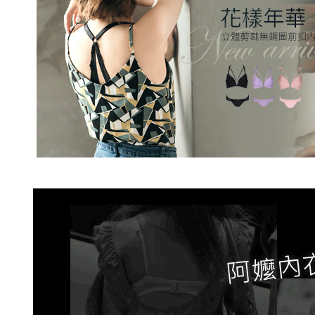
2. 「OP
2.決済金額
人情報（
7-11取貨
3.現在、
処理およ
配送毎にN
報の確認
三、利用規
3. 完全
プロテクシ
付款後7-1
ださい：
ht
します。
配送毎にN
文者の氏
これに限ら
7-11取貨
されます。
AFTEE
配送毎にNT
明』をご
宅配/離島
AFTEE
配送毎にN
なります。
延滞納金
後見人の同
黑貓貨到
配送毎にNT
個人情報
を行使し
國家/地區
cs_tw@netp
を、必要な
AFTEE
意いただ