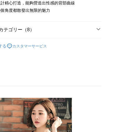
方法で「OP Pay Later」を選択すると、注文が成立した後に自
設計精心打造，能夠營造出性感的背部曲線
TEE代金後払いについて
t
 Pay Later の取引プロセスに移行し、携帯番号を確認後、分割
い方法でAFTEE代金後払いを選択すると、携帯電話認証ウィン
一個角度都散發出無限的魅力
数や支払い期限を選択し、支払いを確認すると取引が完了しま
示されます。
で認証してお支払い手続を進めてください。
 Point」為中華電信所提供之點數服務，可於會員專區綁定中華電
の承認額、分割回数および費用については、後続の取引確認ペー
るときのお支払いは不要です。商品はご指定の住所に配送されま
，即可在購物車使用 Hami Point 折抵消費金額 (1點等於1
とします。
カテゴリー（8）
成立後30分以内に確認取引を行わない場合や審査が通過しない場
が完了すると、携帯に支払い通知のSMSが届きます。アプリ会
は自動的にキャンセルされます。「転専審査」に未通過の状況
、AFTEE アプリプッシュ通知が届きます。
罩杯分類
B罩杯
た場合は、システムの評価基準に達していないことを意味し、
け取り時のお支払いは不要です。商品を確かめてから、SMSま
する
カスタマーサービス
についての説明はいたしかねます。
罩杯分類
の通知に従って、4大コンビニ、またはATM/オンラインバンキ
C罩杯
支払いください。
罩杯分類
D罩杯
付款
方法の説明】
限は最短で 14 日以内ですので、ご注意ください。AFTEE ア
款式特搜
無鋼圈│釋壓零束縛 ღ挺立有型
いの金額は電信請求書に統合されず、「OP Pay Later」は毎月
ンロードして AFTEE 会員になるとお支払い期限を最長 45 日
T$80、NT$499以上で送料無料
に支払いリマインダーのSMSを送信します。
延長できます。
好運罩🌺旺桃花
🟣貴人紫
Sのリンクを通じて請求書を開いた後、「コンビニバーコード／台
家取貨
舗／銀行振込／街口支払い／iPASS MONEY」などのチャネル
は、ショップが請求した期日と、AFTEEで延長できる日数を
款式特搜
前扣爆乳│視覺升級
T$80、NT$499以上で送料無料
を選択できます。
されます。AFTEEで注文すると、商品を受け取るまで支払い
長できますが、商品を期限内に受け取れない場合があります
 釋壓零束縛挺立有型
貨付款
項】
約商品や商品到着日が比較的遅い商品）。そのため、商品到着
ービスは「台湾大哥大株式会社」（以下「当社」といいます）に
元起】限時出清內衣
わらず、AFTEEで指定された期限内にお支払いください。
T$80、NT$799以上で送料無料
供され、ユーザーが取引時に本サービスを通じて商品やサービ
できるようにし、店舗が売買／分割払い売買の債権を当社に譲
い限度額
爾富取貨
、契約に基づいて当社の請求書で帳款を支払うことになりま
AFTEEを ご利用の際に、認証結果及び当社の審査の結果に基づ
T$80、NT$799以上で送料無料
額が設定されます。