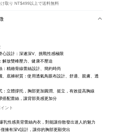
け取り NT$499以上で送料無料
方法
徴
カード1回払い
店頭代金引換
徴
脊心設計：深遂深V、挑戰性感極限
：解放雙峰壓力、健康不壓迫
絲：精緻骨線蕾絲設計、簡約時尚
襯、底褲材質：使用透氣鳥眼布設計、舒適、親膚、透
t
式：立體撐托，胸部更加圓潤、挺立，有效提高胸線
帶搭配蕾絲，讓背部美感更加分
ter
ポイント
 Later 使用説明】
V爆乳性感美背蕾絲內衣，對能讓你散發出迷人的魅力
代金後払い
ービスは台湾大哥大によって提供され、台湾大哥大のユーザーは
不僅擁有深V設計，讓你的胸部更顯突出
請なしで即時に利用可能です。